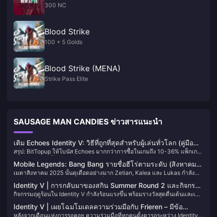
300 NC
Blood Strike
100 + 5 Golds
Blood Strike (MENA)
Strike Pass Elite
SAUSAGE MAN CANDIES ข่าวสารแนะนำ
เติม Echoes Identity V: วิธีที่ถูกที่สุดสำหรับผู้เล่นทั่วโลก (คู่มือ
สรุป: BitTopup ให้โบนัส Echoes มากกว่าการซื้อในเกมถึง 10-36% แพ็กเก
UID และเซิร์ฟเวอร์ 2025)
จราคา $9.99 นั้นคุ้มค่าที่สุด โดยคุณจะได้ Echo ในราคา $0.0131 ต่อ Echo
Mobile Legends: Bang Bang รายชื่อฮีโร่ตามระดับ (สิงหาคม
สิ่งที่คุณต้องมีคือ User ID และข้อมูลเซิร์ฟเวอร์ของคุณเท่านั้น ห้ามเปิดเผย
เมตาสิงหาคม 2025 นั้นดุเดือดอย่างมาก Zetian, Kalea และ Lukas กำลัง
2025) และการปรับแต่งสำหรับการจัดอันดับ
รหัสผ่านของคุณเด็ดขาด
ครองเกมร่วมกับ Kimmy และ Gloo ที่ได้รับการปรับปรุงใหม่ หากคุณไม่ให้
Identity V | การกลับมาของสกิน Summer Round 2 และกิจกรรม
ความสำคัญกับการเคลื่อนที่, ความเสียหายแบบระเบิด และความทนทานใน
กิจกรรมฤดูร้อนใน Identity V กำลังร้อนแรงขึ้น พร้อมรางวัลสุดตื่นเต้นและเนื้อ
ใหม่กำลังจะมา!
ตอนนี้ คุณจะต้องเจอช่วงเวลาที่ยากลำบาก โอ้ และ Fanny? ยังคงสร้างความ
หาใหม่ๆ รอคุณอยู่! อวาตาร์ใหม่ การอัปเกรดเฟอร์นิเจอร์ และส่วนลดจำกัด
หวาดกลัวในการจัดอันดับด้วยอัตราการแบน 88.23% ในขณะที่จังเกิลสาย
Identity V | เผยโฉมโมเดลความร่วมมือกับ Frieren – มีข้อ
เวลาทั้งหมดเปิดให้บริการแล้ว—อย่าพลาดจนกว่าจะถึงปีหน้า!
ยูทิลิตี้อย่าง Fredrinn กำลังปรับเปลี่ยนวิธีการดราฟต์ของทีมโดยสิ้นเชิง
หลังจากเดือนแห่งการรอคอย ความร่วมมือที่ทุกคนตั้งตารอระหว่าง Identity V
บกพร่องเล็กน้อย แต่ไม่มีอะไรใหญ่โต!