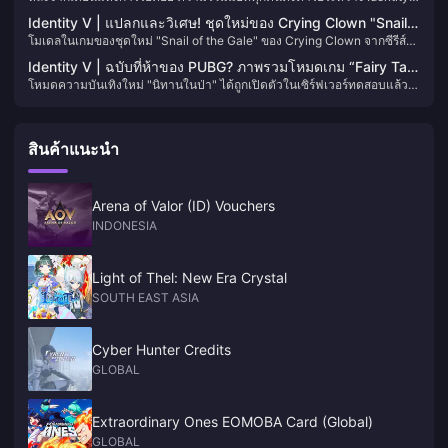
กับอนิเมะ Frieren: Beyond Journey’s End ก็ได้มาถึงแล้ว! เหลือเวลาไม่ถึง
Identity V | แปลกและวิเศษ! ชุดใหม่ของ Crying Clown "Snail
สัปดาห์ก่อนเริ่มอย่างเป็นทางการ แม้ว่าการนำเสนอโดยรวมจะค่อนข้าง
โมเดลในเกมของชุดใหม่ "Snail of the Gale" ของ Crying Clown จากซีรีส์
of the Gale" รั่วไหลในเกม!
แข็งแกร่ง แต่ก็มีปัญหาด้านการสร้างโมเดลที่ไม่คาดคิดปรากฏขึ้น
"Strange Thoughts Collection" มาถึงแล้ว! แม้โทนสีโดยรวมจะดูหม่นกว่า
Identity V | ฉบับที่ห้าของ PUBG? ภาพรวมโหมดเกม “Fairy Tale
ป้ายโฆษณา แต่ดีไซน์ที่แปลกประหลาดนี้โดดเด่นอย่างแน่นอน!
โหมดความบันเทิงใหม่ "นิทานในป่า" ได้ถูกเปิดตัวในเซิร์ฟเวอร์ทดสอบแล้ว
in the Woods”
มาดูกันว่าต้องเล่นอย่างไร!
สินค้าแนะนำ
Arena of Valor (ID) Vouchers
INDONESIA
Light of Thel: New Era Crystal
SOUTH EAST ASIA
Cyber Hunter Credits
GLOBAL
Extraordinary Ones EOMOBA Card (Global)
GLOBAL