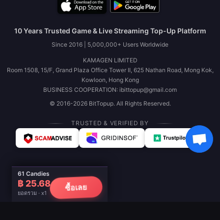
10 Years Trusted Game & Live Streaming Top-Up Platform
Since 2016 | 5,000,000+ Users Worldwide
KAMAGEN LIMITED
Room 1508, 15/F, Grand Plaza Office Tower II, 625 Nathan Road, Mong Kok,
Kowloon, Hong Kong
BUSINESS COOPERATION: ibittopup@gmail.com
© 2016-2026 BitTopup. All Rights Reserved.
TRUSTED & VERIFIED BY
61 Candies
฿ 25.68
ซื้อเลย
ยอดรวม · x1