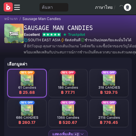
ค้นหา
ภาษาไทย
/
หน้าแรก
/
Sausage Man Candies
SAUSAGE MAN CANDIES
Excellent
Trustpilot
SOUTH EAST ASIA
จัดส่งทันที
ชำระเงินปลอดภัยและมั่นใจได้
ที่ BitTopup คุณสามารถเติมเงินเกม ไลฟ์สตรีม และซื้อบัตรของขวัญได้อ
พร้อมเพลิดเพลินกับประสบการณ์การชำระเงินที่สะดวกสบายและส่วนลดสุดค
เลือกมูลค่า
10% OFF
10% OFF
10% OFF
61 Candies
186 Candies
318 CANDIES
฿ 25.68
฿ 77.71
฿ 129.75
10% OFF
10% OFF
10% OFF
686 CANDIES
1368 Candies
2118 Candies
฿ 260.17
฿ 520.67
฿ 776.45
แสดงเพิ่มเติม
+2