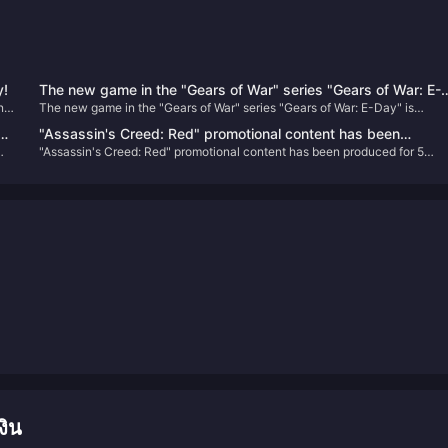
y!
The new game in the "Gears of War" series "Gears of War: E-
ing
The new game in the "Gears of War" series "Gears of War: E-Day" is
Day" is officially announced
al
officially announced
he
"Assassin's Creed: Red" promotional content has been
er
"Assassin's Creed: Red" promotional content has been produced for 5
produced for 5 months and may be announced soon
months and may be announced soon
งิน