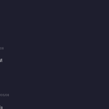
/08
ที
/05/08
ัย