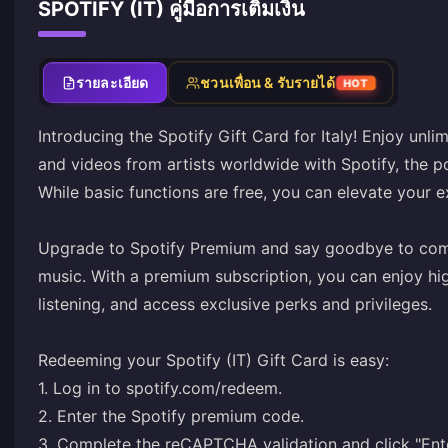
SPOTIFY (IT) คู่มือการเติมเงิน
รายละเอียด
ชวนเพื่อน & รับรายได้
HOT
Introducing the Spotify Gift Card for Italy! Enjoy unli
and videos from artists worldwide with Spotify, the p
While basic functions are free, you can elevate your 
Upgrade to Spotify Premium and say goodbye to comm
music. With a premium subscription, you can enjoy hi
listening, and access exclusive perks and privileges.
Redeeming your Spotify (IT) Gift Card is easy:
1. Log in to
spotify.com/redeem
.
2. Enter the Spotify premium code.
3. Complete the reCAPTCHA validation and click "Ent