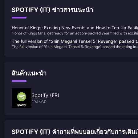
SPOTIFY (IT) ข่าวสารแนะนำ
Honor of Kings: Exciting New Events and How to Top Up Easil
Honor of Kings fans, get ready for an action-packed year filled with excit
tournaments and events! With a massive $15 million investment in its glob
The full version of "Shin Megami Tensei 5: Revenge" passed t
esports scene, 2024 promises to be a landmark year for the game. Wheth
The full version of "Shin Megami Tensei 5: Revenge" passed the rating in
rating in South Korea
you're a seasoned player or new to the arena, there's something for
South Korea
everyone in the upcoming events​
สินค้าแนะนำ
Spotify (FR)
FRANCE
SPOTIFY (IT) คำถามที่พบบ่อยเกี่ยวกับการเติมเ