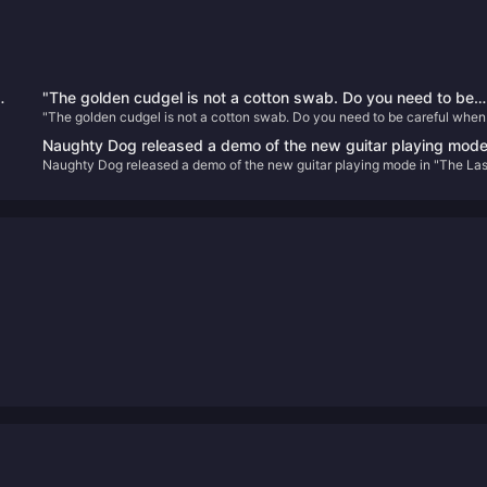
"The golden cudgel is not a cotton swab. Do you need to be
"The golden cudgel is not a cotton swab. Do you need to be careful when
careful when inserting it into your ears?" IGN France commen
inserting it into your ears?" IGN France commented on the classic scene o
on the classic scene of "Black Myth: Wukong" that caused
Naughty Dog released a demo of the new guitar playing mod
"Black Myth: Wukong" that caused dissatisfaction among players
dissatisfaction among players
Naughty Dog released a demo of the new guitar playing mode in "The Las
in "The Last of Us Part II: HD Remastered Edition"
of Us Part II: HD Remastered Edition"