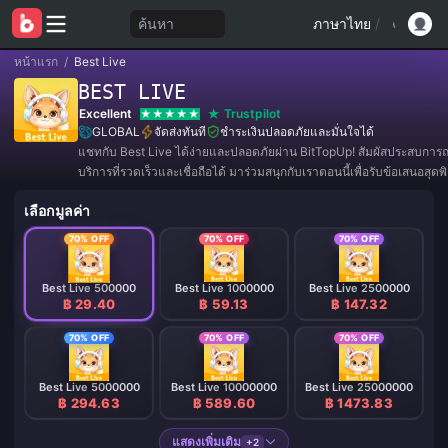
ค้นหา
ภาษาไทย
/
หน้าแรก
/
Best Live
BEST LIVE
Excellent
Trustpilot
GLOBAL
จัดส่งทันที
ชำระเงินปลอดภัยและมั่นใจได้
แชทกับ Best Live ได้ง่ายและปลอดภัยผ่าน BitTopUp! สัมผัสประสบการณ์ที
บริการที่รวดเร็วและเชื่อถือได้ มาร่วมสนุกกับเราตอนนี้เพื่อรับข้อเสนอสุด
ส่วนลดมากมาย! ✨
เลือกมูลค่า
70% OFF
70% OFF
70% OFF
Best Live 500000
Best Live 1000000
Best Live 2500000
฿ 29.40
฿ 59.13
฿ 147.32
70% OFF
70% OFF
70% OFF
Best Live 5000000
Best Live 10000000
Best Live 25000000
฿ 294.63
฿ 589.60
฿ 1473.83
แสดงเพิ่มเติม
+2