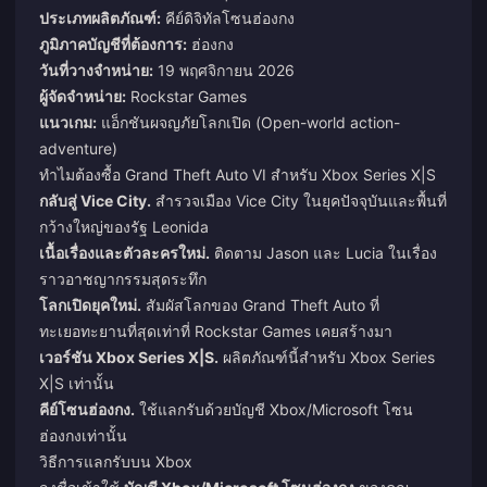
ประเภทผลิตภัณฑ์:
คีย์ดิจิทัลโซนฮ่องกง
ภูมิภาคบัญชีที่ต้องการ:
ฮ่องกง
วันที่วางจำหน่าย:
19 พฤศจิกายน 2026
ผู้จัดจำหน่าย:
Rockstar Games
แนวเกม:
แอ็กชันผจญภัยโลกเปิด (Open-world action-
adventure)
ทำไมต้องซื้อ Grand Theft Auto VI สำหรับ Xbox Series X|S
กลับสู่ Vice City.
สำรวจเมือง Vice City ในยุคปัจจุบันและพื้นที่
กว้างใหญ่ของรัฐ Leonida
เนื้อเรื่องและตัวละครใหม่.
ติดตาม Jason และ Lucia ในเรื่อง
ราวอาชญากรรมสุดระทึก
โลกเปิดยุคใหม่.
สัมผัสโลกของ Grand Theft Auto ที่
ทะเยอทะยานที่สุดเท่าที่ Rockstar Games เคยสร้างมา
เวอร์ชัน Xbox Series X|S.
ผลิตภัณฑ์นี้สำหรับ Xbox Series
X|S เท่านั้น
คีย์โซนฮ่องกง.
ใช้แลกรับด้วยบัญชี Xbox/Microsoft โซน
ฮ่องกงเท่านั้น
วิธีการแลกรับบน Xbox