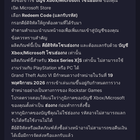
ลงชื่อเข้าใช้
บัญชี Xbox/Microsoft โซนฮ่องกง
ของคุณ
เปิด Microsoft Store
เลือก
Redeem Code (แลกรับรหัส)
กรอกคีย์ดิจิทัลให้ถูกต้องตามที่ได้รับมา
ทำตามคำแนะนำบนหน้าจอเพื่อเพิ่มเกมเข้าสู่บัญชีของคุณ
ข้อควรทราบสำคัญ
ผลิตภัณฑ์นี้เป็น
คีย์ดิจิทัลโซนฮ่องกง
และต้องแลกรับด้วย
บัญชี
Xbox/Microsoft โซนฮ่องกง
เท่านั้น
ผลิตภัณฑ์นี้สำหรับ
Xbox Series X|S
เท่านั้น ไม่สามารถใช้
งานร่วมกับ PlayStation หรือ PC ได้
Grand Theft Auto VI มีกำหนดวางจำหน่ายในวันที่
19
พฤศจิกายน 2026
การเข้าเล่นเกมขึ้นอยู่กับกำหนดการวาง
จำหน่ายอย่างเป็นทางการของ Rockstar Games
โปรดตรวจสอบให้แน่ใจว่าภูมิภาคของบัญชี Xbox/Microsoft
ของคุณตั้งค่าเป็น
ฮ่องกง
ก่อนทำการสั่งซื้อ
หากภูมิภาคของบัญชีคุณไม่ใช่ฮ่องกง รหัสอาจไม่สามารถแลก
รับได้หรือใช้งานไม่ได้
คีย์ดิจิทัลหรือผลิตภัณฑ์สั่งซื้อล่วงหน้าอาจไม่สามารถขอคืนเงิน
ได้เมื่อมีการจัดส่งหรือแลกรับแล้ว