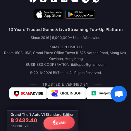
10 Years Trusted Game & Live Streaming Top-Up Platform
Since 2016 | 5,000,000+ Users Worldwide
KAMAGEN LIMITED
Room 1508, 15/F, Grand Plaza Office Tower II, 625 Nathan Road, Mong Kok,
Kowloon, Hong Kong
BUSINESS COOPERATION: ibittopup@gmail.com
© 2016-2026 BitTopup. All Rights Reserved.
TRUSTED & VERIFIED BY
Grand Theft Auto VI Standard Edition
฿ 2432.40
ซื้อเลย
ยอดรวม · x1