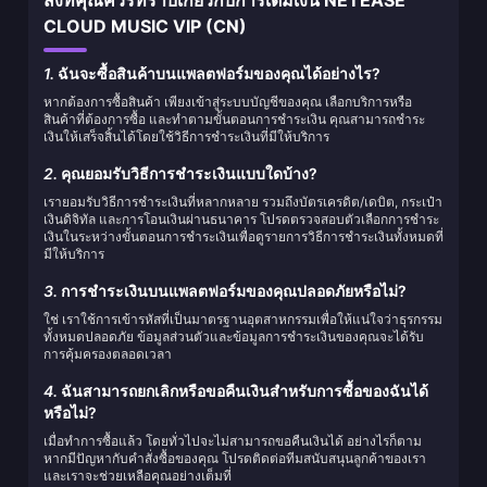
สิ่งที่คุณควรทราบเกี่ยวกับการเติมเงิน NETEASE
CLOUD MUSIC VIP (CN)
1.
ฉันจะซื้อสินค้าบนแพลตฟอร์มของคุณได้อย่างไร?
หากต้องการซื้อสินค้า เพียงเข้าสู่ระบบบัญชีของคุณ เลือกบริการหรือ
สินค้าที่ต้องการซื้อ และทำตามขั้นตอนการชำระเงิน คุณสามารถชำระ
เงินให้เสร็จสิ้นได้โดยใช้วิธีการชำระเงินที่มีให้บริการ
2.
คุณยอมรับวิธีการชำระเงินแบบใดบ้าง?
เรายอมรับวิธีการชำระเงินที่หลากหลาย รวมถึงบัตรเครดิต/เดบิต, กระเป๋า
เงินดิจิทัล และการโอนเงินผ่านธนาคาร โปรดตรวจสอบตัวเลือกการชำระ
เงินในระหว่างขั้นตอนการชำระเงินเพื่อดูรายการวิธีการชำระเงินทั้งหมดที่
มีให้บริการ
3.
การชำระเงินบนแพลตฟอร์มของคุณปลอดภัยหรือไม่?
ใช่ เราใช้การเข้ารหัสที่เป็นมาตรฐานอุตสาหกรรมเพื่อให้แน่ใจว่าธุรกรรม
ทั้งหมดปลอดภัย ข้อมูลส่วนตัวและข้อมูลการชำระเงินของคุณจะได้รับ
การคุ้มครองตลอดเวลา
4.
ฉันสามารถยกเลิกหรือขอคืนเงินสำหรับการซื้อของฉันได้
หรือไม่?
เมื่อทำการซื้อแล้ว โดยทั่วไปจะไม่สามารถขอคืนเงินได้ อย่างไรก็ตาม
หากมีปัญหากับคำสั่งซื้อของคุณ โปรดติดต่อทีมสนับสนุนลูกค้าของเรา
และเราจะช่วยเหลือคุณอย่างเต็มที่