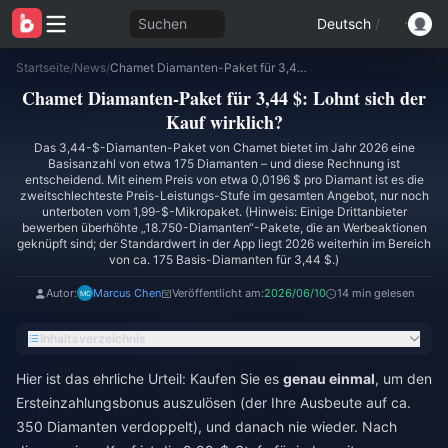
Suchen
Deutsch
/
Startseite
/
News
/
Chamet Diamanten-Paket für 3,44 $: Lohnt sich der Kauf wirklich?
Chamet Diamanten-Paket für 3,44 $: Lohnt sich der
Kauf wirklich?
Das 3,44-$-Diamanten-Paket von Chamet bietet im Jahr 2026 eine
Basisanzahl von etwa 175 Diamanten – und diese Rechnung ist
entscheidend. Mit einem Preis von etwa 0,0196 $ pro Diamant ist es die
zweitschlechteste Preis-Leistungs-Stufe im gesamten Angebot, nur noch
unterboten vom 1,99-$-Mikropaket. (Hinweis: Einige Drittanbieter
bewerben überhöhte „18.750-Diamanten“-Pakete, die an Werbeaktionen
geknüpft sind; der Standardwert in der App liegt 2026 weiterhin im Bereich
von ca. 175 Basis-Diamanten für 3,44 $.)
Autor:
Marcus Chen
Veröffentlicht am:
2026/06/10
14 min gelesen
Inhaltsverzeichnis
Hier ist das ehrliche Urteil: Kaufen Sie es
genau einmal
, um den
Ersteinzahlungsbonus auszulösen (der Ihre Ausbeute auf ca.
350 Diamanten verdoppelt), und danach nie wieder. Nach