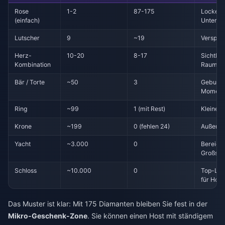
Rose
1-2
87-175
Lockere
(einfach)
Unterha
Lutscher
9
~19
Verspiel
Herz-
10-20
8-17
Sichtbar
Kombination
Raum
Bär / Torte
~50
3
Geburts
Moment
Ring
~99
1 (mit Rest)
Kleines
Krone
~199
0 (fehlen 24)
Außer R
Yacht
~3.000
0
Bereich 
Großspe
Schloss
~10.000
0
Top-Lev
für Host
Das Muster ist klar: Mit 175 Diamanten bleiben Sie fest in der
Mikro-Geschenk-Zone
. Sie können einen Host mit ständigem