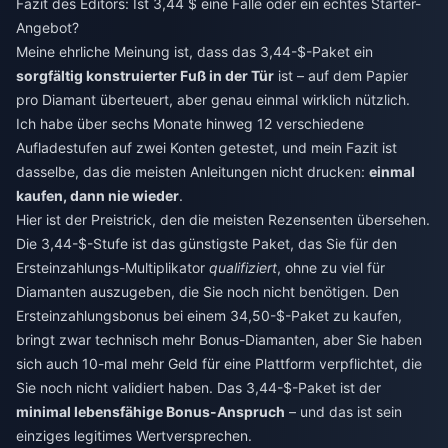
Fazit des Editors: Ist 3,44 $ eine Falle oder ein echtes Starter-
Angebot?
Meine ehrliche Meinung ist, dass das 3,44-$-Paket ein
sorgfältig konstruierter Fuß in der Tür
ist – auf dem Papier
pro Diamant überteuert, aber genau einmal wirklich nützlich.
Ich habe über sechs Monate hinweg 12 verschiedene
Aufladestufen auf zwei Konten getestet, und mein Fazit ist
dasselbe, das die meisten Anleitungen nicht drucken:
einmal
kaufen, dann nie wieder
.
Hier ist der Preistrick, den die meisten Rezensenten übersehen.
Die 3,44-$-Stufe ist das günstigste Paket, das Sie für den
Ersteinzahlungs-Multiplikator
qualifiziert
, ohne zu viel für
Diamanten auszugeben, die Sie noch nicht benötigen. Den
Ersteinzahlungsbonus bei einem 34,50-$-Paket zu kaufen,
bringt zwar technisch mehr Bonus-Diamanten, aber Sie haben
sich auch 10-mal mehr Geld für eine Plattform verpflichtet, die
Sie noch nicht validiert haben. Das 3,44-$-Paket ist der
minimal lebensfähige Bonus-Anspruch
– und das ist sein
einziges legitimes Wertversprechen.