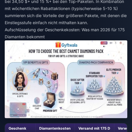
bei 34,50 $+ und 15 %+ bei den Top-Paketen. In Kombination
mit wöchentlichen Rabattaktionen (typischerweise 5-10 %)
summieren sich die Vorteile der größeren Pakete, mit denen die
Einstiegsstufe einfach nicht mithalten kann.
Aufschlüsselung der Geschenkekosten: Was man 2026 für 175
Diamanten bekommt
Geschenk
Diamantenkosten
Versand mit 175 D
Verwen