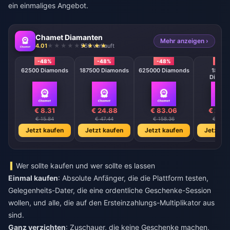
ein einmaliges Angebot.
Chamet Diamanten
Mehr anzeigen ›
4.01
966 verkauft
-48%
-48%
-48%
-48
62500 Diamonds
187500 Diamonds
625000 Diamonds
18750
Diamo
€ 8.31
€ 24.88
€ 83.06
€ 248
€ 15.84
€ 47.44
€ 158.36
€ 474.
Jetzt kaufen
Jetzt kaufen
Jetzt kaufen
Jetzt ka
Wer sollte kaufen und wer sollte es lassen
Einmal kaufen
: Absolute Anfänger, die die Plattform testen,
Gelegenheits-Dater, die eine ordentliche Geschenke-Session
wollen, und alle, die auf den Ersteinzahlungs-Multiplikator aus
sind.
Ganz verzichten
: Zuschauer, die keine Geschenke machen,