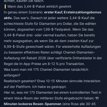
achten, kaufen Sie falsch.
Wann das 3,44-$-Paket wirklich gewinnt
In genau einem Szenario:
erster Kauf, Ersteinzahlungsbonus
aktiv.
Das war's. Danach ist jeder weitere 3,44-$-Kauf die
schlechteste Stufe für Diamanten pro Dollar, die Sie wählen
können, abgesehen vom 1,99-$-Testpaket. Wenn Sie das
3,44-$-Paket drei- oder viermal kaufen, haben Sie bereits
mehr ausgegeben, als wenn Sie ab dem zweiten Kauf zur
9,99-$-Stufe gewechselt wären. Für wiederholte Aufladungen
zu besseren effektiven Raten schlägt
Chamet-Diamanten-
Aufladung mit Rabatt 2026
über verifizierte Drittanbieter in der
Regel die In-App-Preise um 8-12 % pro Transaktion.
Was kann man mit 175 Chamet-Diamanten tatsächlich
anfangen?
Realistisch gesehen? Etwa 10-15 Minuten sinnvolle Interaktion
auf der Plattform. Ich habe es gestoppt.
Hier ist, was mir 175 Diamanten bei einem kontrollierten Test in
einem Voice-Room der mittleren Stufe eingebracht haben:
11
Minuten lockeres Rosen-Spammen
(eine Rose alle 30-45