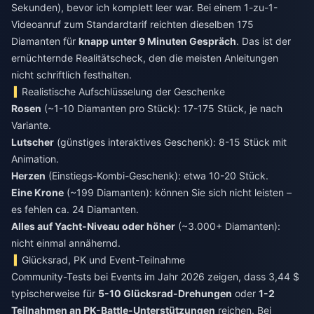
Sekunden), bevor ich komplett leer war. Bei einem 1-zu-1-
Videoanruf zum Standardtarif reichten dieselben 175
Diamanten für
knapp unter 9 Minuten Gespräch
. Das ist der
ernüchternde Realitätscheck, den die meisten Anleitungen
nicht schriftlich festhalten.
Realistische Aufschlüsselung der Geschenke
Rosen
(~1-10 Diamanten pro Stück): 17-175 Stück, je nach
Variante.
Lutscher
(günstiges interaktives Geschenk): 8-15 Stück mit
Animation.
Herzen
(Einstiegs-Kombi-Geschenk): etwa 10-20 Stück.
Eine Krone
(~199 Diamanten): können Sie sich nicht leisten –
es fehlen ca. 24 Diamanten.
Alles auf Yacht-Niveau oder höher
(~3.000+ Diamanten):
nicht einmal annähernd.
Glücksrad, PK und Event-Teilnahme
Community-Tests bei Events im Jahr 2026 zeigen, dass 3,44 $
typischerweise für
5-10 Glücksrad-Drehungen
oder
1-2
Teilnahmen an PK-Battle-Unterstützungen
reichen. Bei