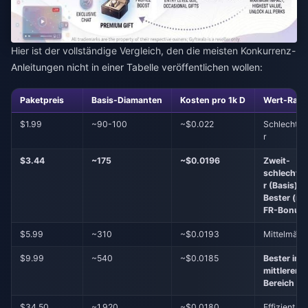
Hier ist der vollständige Vergleich, den die meisten Konkurrenz-
Anleitungen nicht in einer Tabelle veröffentlichen wollen:
Paketpreis
Basis-Diamanten
Kosten pro 1k D
Wert-Ran
$1.99
~90-100
~$0.022
Schlechtes
r
$3.44
~175
~$0.0196
Zweit-
schlechte
r (Basis) /
Bester (mi
FR-Bonus
$5.99
~310
~$0.0193
Mittelmäßi
$9.99
~540
~$0.0185
Bester im
mittleren
Bereich
$34.50
~1.920
~$0.0180
Effizient be