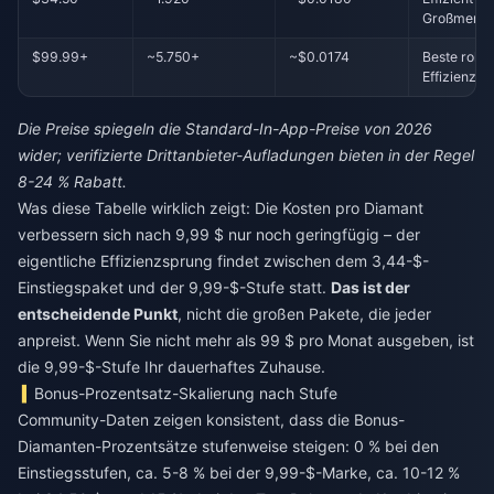
Großmeng
$99.99+
~5.750+
~$0.0174
Beste rohe
Effizienz
Die Preise spiegeln die Standard-In-App-Preise von 2026
wider; verifizierte Drittanbieter-Aufladungen bieten in der Regel
8-24 % Rabatt.
Was diese Tabelle wirklich zeigt: Die Kosten pro Diamant
verbessern sich nach 9,99 $ nur noch geringfügig – der
eigentliche Effizienzsprung findet zwischen dem 3,44-$-
Einstiegspaket und der 9,99-$-Stufe statt.
Das ist der
entscheidende Punkt
, nicht die großen Pakete, die jeder
anpreist. Wenn Sie nicht mehr als 99 $ pro Monat ausgeben, ist
die 9,99-$-Stufe Ihr dauerhaftes Zuhause.
Bonus-Prozentsatz-Skalierung nach Stufe
Community-Daten zeigen konsistent, dass die Bonus-
Diamanten-Prozentsätze stufenweise steigen: 0 % bei den
Einstiegsstufen, ca. 5-8 % bei der 9,99-$-Marke, ca. 10-12 %