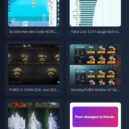
So löst man den Code NCRCK
Taka Live 1.2.11 saugt nach de
YT8EF für kostenlose Eggy-M
m Update im Juli 2026 den Akk
ünzen ein (Aug. 2026)
u schnell leer? Ursachen und L
ösungen
PUBG G-COIN CDK Juni 2026:
Günstig PUBG Mobile UC für di
Lohnt sich die 91,43-$-Doppel
e Naruto Shippuden-Kollaborat
-Promo wirklich?
ion (Juli 2026) kaufen: Kosten,
beste Pakete & sicheres Auflad
en