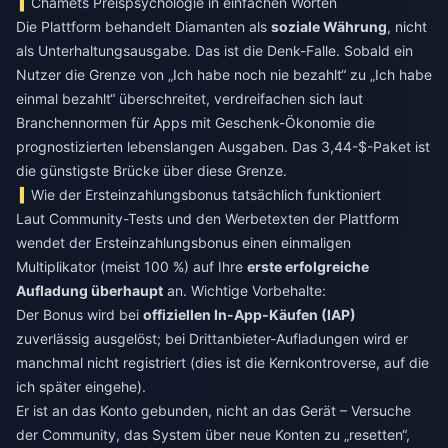
Chamets Preispsychologie in einfachen Worten
Die Plattform behandelt Diamanten als
soziale Währung
, nicht
als Unterhaltungsausgabe. Das ist die Denk-Falle. Sobald ein
Nutzer die Grenze von „Ich habe noch nie bezahlt“ zu „Ich habe
einmal bezahlt“ überschreitet, verdreifachen sich laut
Branchennormen für Apps mit Geschenk-Ökonomie die
prognostizierten lebenslangen Ausgaben. Das 3,44-$-Paket ist
die günstigste Brücke über diese Grenze.
Wie der Ersteinzahlungsbonus tatsächlich funktioniert
Laut Community-Tests und den Werbetexten der Plattform
wendet der Ersteinzahlungsbonus einen einmaligen
Multiplikator (meist 100 %) auf Ihre
erste erfolgreiche
Aufladung überhaupt
an. Wichtige Vorbehalte:
Der Bonus wird bei
offiziellen In-App-Käufen (IAP)
zuverlässig ausgelöst; bei Drittanbieter-Aufladungen wird er
manchmal nicht registriert (dies ist die Kernkontroverse, auf die
ich später eingehe).
Er ist an das Konto gebunden, nicht an das Gerät – Versuche
der Community, das System über neue Konten zu „resetten“,