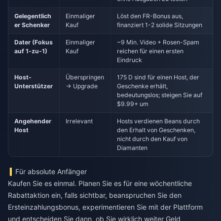
Gelegentlich
Einmaliger
Löst den FR-Bonus aus,
er Schenker
Kauf
finanziert 1-2 solide Sitzungen
Dater (Fokus
Einmaliger
~9 Min. Video + Rosen-Spam
auf 1-zu-1)
Kauf
reichen für einen ersten
Eindruck
Host-
Überspringen
175 D sind für einen Host, der
Unterstützer
→ Upgrade
Geschenke erhält,
bedeutungslos; steigen Sie auf
$9.99+ um
Angehender
Irrelevant
Hosts verdienen Beans durch
Host
den Erhalt von Geschenken,
nicht durch den Kauf von
Diamanten
Für absolute Anfänger
Kaufen Sie es einmal. Planen Sie es für eine wöchentliche
Rabattaktion ein, falls sichtbar, beanspruchen Sie den
Ersteinzahlungsbonus, experimentieren Sie mit der Plattform
und entscheiden Sie dann, ob Sie wirklich weiter Geld