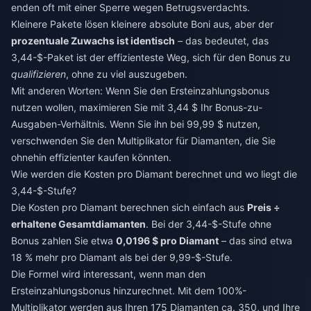
enden oft mit einer Sperre wegen Betrugsverdachts.
Kleinere Pakete lösen kleinere absolute Boni aus, aber der
prozentuale Zuwachs ist identisch
– das bedeutet, das
3,44-$-Paket ist der effizienteste Weg, sich für den Bonus zu
qualifizieren
, ohne zu viel auszugeben.
Mit anderen Worten: Wenn Sie den Ersteinzahlungsbonus
nutzen wollen, maximieren Sie mit 3,44 $ Ihr Bonus-zu-
Ausgaben-Verhältnis. Wenn Sie ihn bei 99,99 $ nutzen,
verschwenden Sie den Multiplikator für Diamanten, die Sie
ohnehin effizienter kaufen könnten.
Wie werden die Kosten pro Diamant berechnet und wo liegt die
3,44-$-Stufe?
Die Kosten pro Diamant berechnen sich einfach aus
Preis ÷
erhaltene Gesamtdiamanten
. Bei der 3,44-$-Stufe ohne
Bonus zahlen Sie etwa
0,0196 $ pro Diamant
– das sind etwa
18 % mehr pro Diamant als bei der 9,99-$-Stufe.
Die Formel wird interessant, wenn man den
Ersteinzahlungsbonus hinzurechnet. Mit dem 100%-
Multiplikator werden aus Ihren 175 Diamanten ca. 350, und Ihre