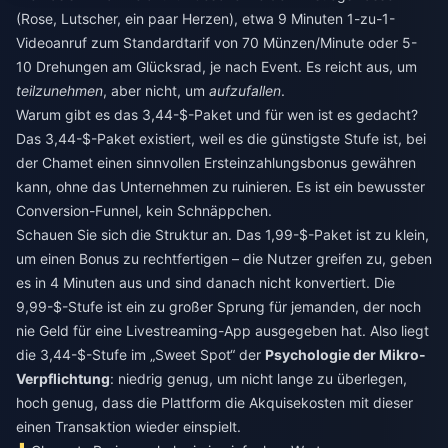
(Rose, Lutscher, ein paar Herzen), etwa 9 Minuten 1-zu-1-
Videoanruf zum Standardtarif von 70 Münzen/Minute oder 5-
10 Drehungen am Glücksrad, je nach Event. Es reicht aus, um
teilzunehmen
, aber nicht, um
aufzufallen
.
Warum gibt es das 3,44-$-Paket und für wen ist es gedacht?
Das 3,44-$-Paket existiert, weil es die günstigste Stufe ist, bei
der Chamet einen sinnvollen Ersteinzahlungsbonus gewähren
kann, ohne das Unternehmen zu ruinieren. Es ist ein bewusster
Conversion-Funnel, kein Schnäppchen.
Schauen Sie sich die Struktur an. Das 1,99-$-Paket ist zu klein,
um einen Bonus zu rechtfertigen – die Nutzer greifen zu, geben
es in 4 Minuten aus und sind danach nicht konvertiert. Die
9,99-$-Stufe ist ein zu großer Sprung für jemanden, der noch
nie Geld für eine Livestreaming-App ausgegeben hat. Also liegt
die 3,44-$-Stufe im „Sweet Spot“ der
Psychologie der Mikro-
Verpflichtung
: niedrig genug, um nicht lange zu überlegen,
hoch genug, dass die Plattform die Akquisekosten mit dieser
einen Transaktion wieder einspielt.