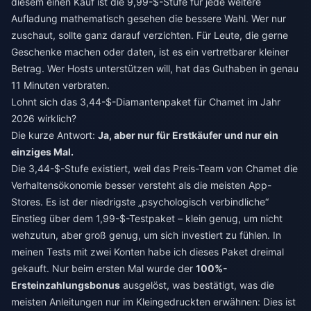
diesem einen Kauf ist die 9,99-$-Stufe für jede weitere
Aufladung mathematisch gesehen die bessere Wahl. Wer nur
zuschaut, sollte ganz darauf verzichten. Für Leute, die gerne
Geschenke machen oder daten, ist es ein vertretbarer kleiner
Betrag. Wer Hosts unterstützen will, hat das Guthaben in genau
11 Minuten verbraten.
Lohnt sich das 3,44-$-Diamantenpaket für Chamet im Jahr
2026 wirklich?
Die kurze Antwort:
Ja, aber nur für Erstkäufer und nur ein
einziges Mal.
Die 3,44-$-Stufe existiert, weil das Preis-Team von Chamet die
Verhaltensökonomie besser versteht als die meisten App-
Stores. Es ist der niedrigste „psychologisch verbindliche“
Einstieg über dem 1,99-$-Testpaket – klein genug, um nicht
wehzutun, aber groß genug, um sich investiert zu fühlen. In
meinen Tests mit zwei Konten habe ich dieses Paket dreimal
gekauft. Nur beim ersten Mal wurde der
100%-
Ersteinzahlungsbonus
ausgelöst, was bestätigt, was die
meisten Anleitungen nur im Kleingedruckten erwähnen: Dies ist