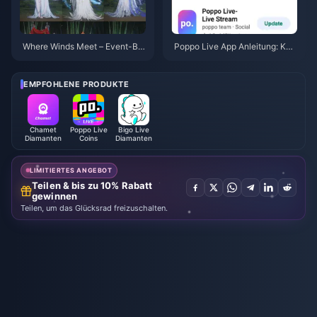
Where Winds Meet – Event-Bel
Poppo Live App Anleitung: Ko
ohnungen für „Herbst in den Be
mpletter Anfängerleitfaden | Ju
rgen“, Juli 2026: Vollständige Li
li 2026
ste, Währung und Priorität
EMPFOHLENE PRODUKTE
Chamet
Poppo Live
Bigo Live
Diamanten
Coins
Diamanten
LIMITIERTES ANGEBOT
Teilen & bis zu 10% Rabatt
gewinnen
Teilen, um das Glücksrad freizuschalten.