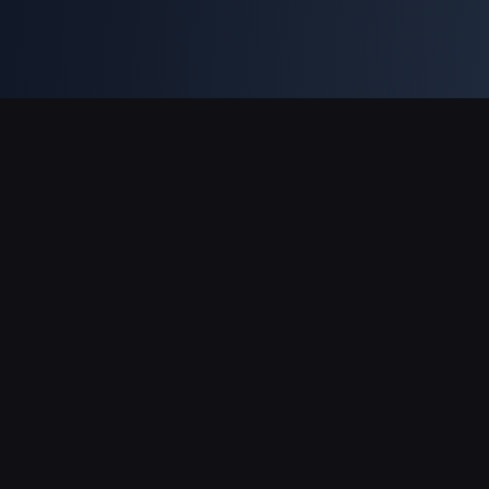
Unterstützte Zahlungsarten
Partner
Genshin Impact Wiki
Honkai: Star Rail WIKI
Zenless Zone Zero WIKI
PUBG Mobile WIKI
BitTopup News
Über BitTopup