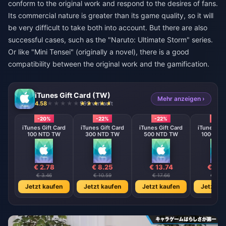
conform to the original work and respond to the desires of fans.
Its commercial nature is greater than its game quality, so it will
be very difficult to take both into account. But there are also
successful cases, such as the "Naruto: Ultimate Storm" series.
Or like "Mini Tensei" (originally a novel), there is a good
compatibility between the original work and the gamification.
iTunes Gift Card (TW)
Mehr anzeigen ›
4.58
992 verkauft
-20%
-22%
-22%
-22%
iTunes Gift Card
iTunes Gift Card
iTunes Gift Card
iTunes Gif
100 NTD TW
300 NTD TW
500 NTD TW
1000 NT
€ 2.78
€ 8.25
€ 13.74
€ 27.
€ 3.46
€ 10.59
€ 17.66
€ 35.3
Jetzt kaufen
Jetzt kaufen
Jetzt kaufen
Jetzt ka