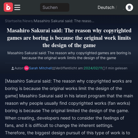
Suchen
Deutsch
/
Startseite
/
News
/
Masahiro Sakurai said: The reason why copyrighted games are boring is because the original work limits the design of the game
Masahiro Sakurai said: The reason why copyrighted
games are boring is because the original work limits
the design of the game
Masahiro Sakurai said: The reason why copyrighted games are boring is
because the original work limits the design of the game
Autor:
Sarah Mitchell
Veröffentlicht am:
2024/02/11
1 min gelesen
[Masahiro Sakurai said: The reason why copyrighted works are
boring is because the original works limit the design of the
game] Masahiro Sakurai said in his latest program that the main
reason why people usually find copyrighted works (fan works)
boring is because The original limited the design of the game.
When creating, developers need to consider the feelings of
fans, and it is difficult to change the inherent settings.
Therefore, the biggest design pursuit of this type of work is to