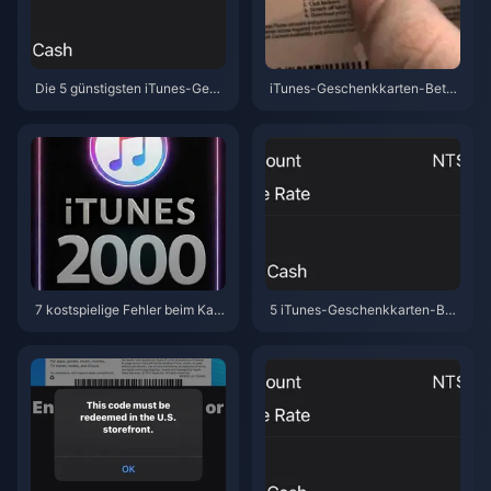
Die 5 günstigsten iTunes-Gesc
iTunes-Geschenkkarten-Betru
henkkarten-Angebote (TW) im
g (TW) 2026: 5 Fehler, die taiw
April 2026
anesische Gamer ihr Guthaben
kosten
7 kostspielige Fehler beim Kauf
5 iTunes-Geschenkkarten-Bet
einer iTunes-Geschenkkarte
rugsmaschen (TW), die Sie 202
(TW) im Jahr 2026 – und wie m
6 vermeiden sollten – plus die s
an sie behebt
ichersten günstigen Kaufoption
en