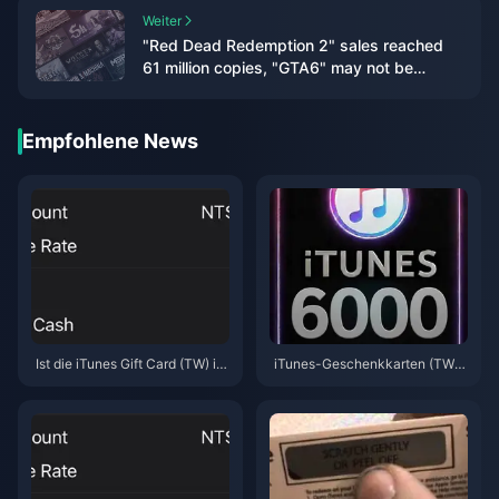
Weiter
"Red Dead Redemption 2" sales reached
61 million copies, "GTA6" may not be
released until April 25
Empfohlene News
Ist die iTunes Gift Card (TW) im
iTunes-Geschenkkarten (TW)
Mai 2026 günstiger als eine dir
2026: 5 Fehler, die Schnäppch
ekte Aufladung?
enjäger vermeiden müssen