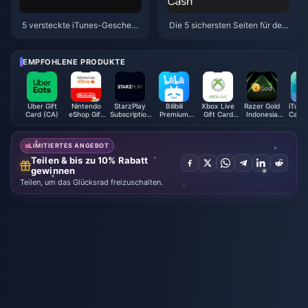
5 versteckte iTunes-Geschenk
Die 5 sichersten Seiten für den
karten-Betrugsmaschen (TW),
Kauf von iTunes-Geschenkkar
die 2026 die Geldbörsen leeren
ten (TW) mit Rabatt – April 202
6
EMPFOHLENE PRODUKTE
Uber Gift
Nintendo
StarzPlay
Bilibili
Xbox Live
Razer Gold
iTunes
Card (CA)
eShop Gift
Subscription
Premium
Gift Card
Indonesia
Card 
Card (HK)
(MA)
Membership
(HK)
(IDR)
(PH)
LIMITIERTES ANGEBOT
Teilen & bis zu 10% Rabatt
gewinnen
Teilen, um das Glücksrad freizuschalten.