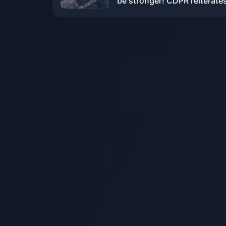
be stronger! CDPR reiterates
it is not interested in acquis