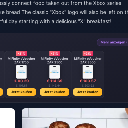
essly connect food taken out from the Xbox series
ake bread The classic "Xbox" logo will also be left on t
ul day starting with a delicious "X" breakfast!
Mehr anzeigen ›
-21%
-21%
-21%
er
MiFinity eVoucher
MiFinity eVoucher
MiFinity eVoucher
ZAR 1750
ZAR 2500
ZAR 3500
€ 80.29
€ 114.69
€ 160.57
€ 101.81
€ 145.44
€ 203.62
Jetzt kaufen
Jetzt kaufen
Jetzt kaufen