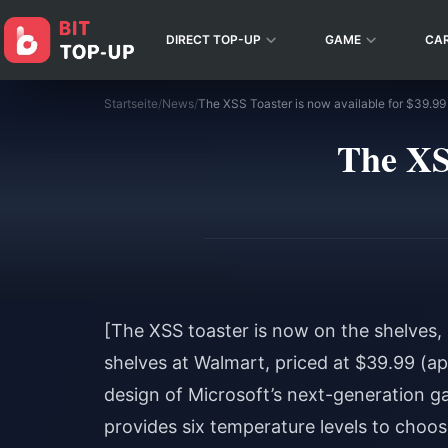
DIRECT TOP-UP
GAME
CA
Startseite
/
News
/
The XSS Toaster is now available for $39.99
The XSS
[The XSS toaster is now on the shelves, 
shelves at Walmart, priced at $39.99 (ap
design of Microsoft’s next-generation ga
provides six temperature levels to choose