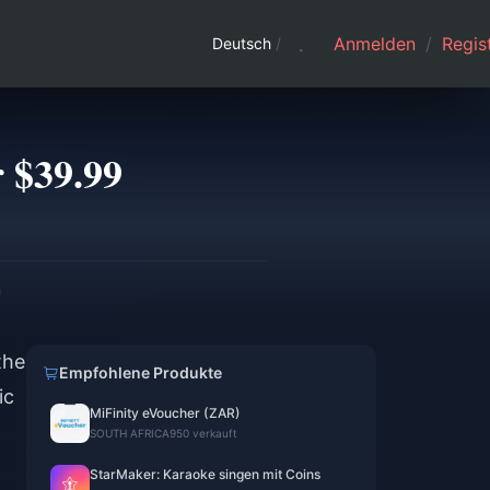
Anmelden
/
Regist
Deutsch
/
r $39.99
n
the
Empfohlene Produkte
ic
MiFinity eVoucher (ZAR)
SOUTH AFRICA
950 verkauft
StarMaker: Karaoke singen mit Coins