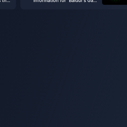
 that
information for "Baldur's Gate
itions
1&2: Enhanced Edition"