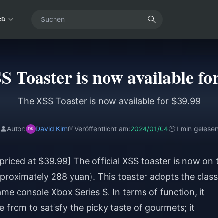
RD
 Toaster is now available fo
The XSS Toaster is now available for $39.99
Autor:
David Kim
Veröffentlicht am:
2024/01/04
1 min gelese
priced at $39.99] The official XSS toaster is now on 
proximately 288 yuan). This toaster adopts the class
me console Xbox Series S. In terms of function, it
 from to satisfy the picky taste of gourmets; it