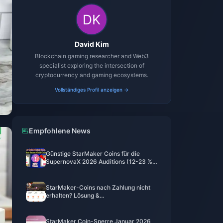
David Kim
Blockchain gaming researcher and Web3
specialist exploring the intersection of
cryptocurrency and gaming ecosystems.
Vollständiges Profil anzeigen →
Empfohlene News
Günstige StarMaker Coins für die
SupernovaX 2026 Auditions (12-23 %
Rabatt)
StarMaker-Coins nach Zahlung nicht
erhalten? Lösung &
Wiederherstellungsleitfaden für Juni
2026
StarMaker Coin-Sperre Januar 2026