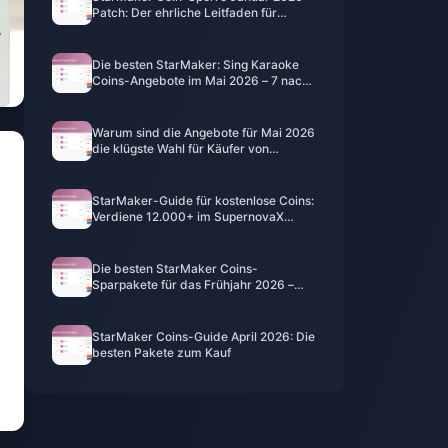
Patch: Der ehrliche Leitfaden für
sicheres Aufladen
Die besten StarMaker: Sing Karaoke
Coins-Angebote im Mai 2026 – 7 nach
echtem Wert bewertet
Warum sind die Angebote für Mai 2026
die klügste Wahl für Käufer von
StarMaker-Münzen?
StarMaker-Guide für kostenlose Coins:
Verdiene 12.000+ im SupernovaX
Spring Event 2026
Die besten StarMaker Coins-
Sparpakete für das Frühjahr 2026 –
Alle 7 im Ranking
StarMaker Coins-Guide April 2026: Die
besten Pakete zum Kauf