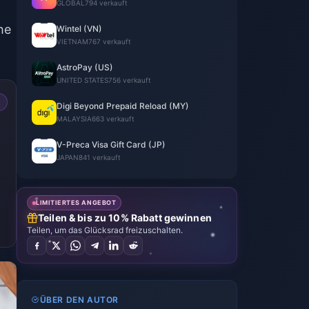
GLOBAL
794 verkauft
he
Wintel (VN)
VIETNAM
767 verkauft
AstroPay (US)
UNITED STATES
756 verkauft
Digi Beyond Prepaid Reload (MY)
MALAYSIA
663 verkauft
V-Preca Visa Gift Card (JP)
JAPAN
841 verkauft
LIMITIERTES ANGEBOT
Teilen & bis zu 10% Rabatt gewinnen
Teilen, um das Glücksrad freizuschalten.
ÜBER DEN AUTOR