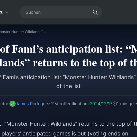
RD
The latest issue of Fami’s anticipation list: “Monster Hunter: Wildlands” returns to the top of the list
 of Fami’s anticipation list:
ands” returns to the top of th
f Fami’s anticipation list: “Monster Hunter: Wildlands”
of the list
utor:
James Rodriguez
Veröffentlicht am:
2024/12/17
1 min gel
st: “Monster Hunter: Wildlands” returns to the top of 
 of players’ anticipated games is out (voting ends on