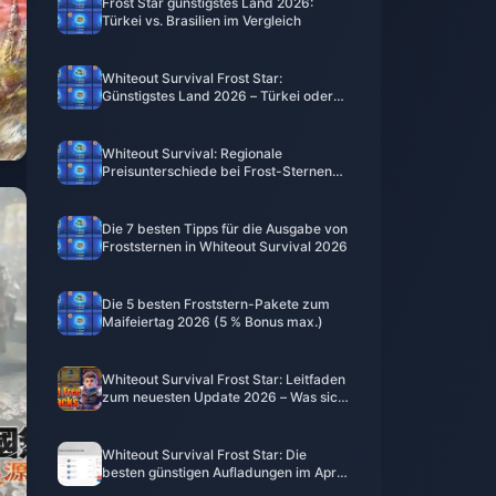
Frost Star günstigstes Land 2026:
Türkei vs. Brasilien im Vergleich
Whiteout Survival Frost Star:
Günstigstes Land 2026 – Türkei oder
Brasilien?
Whiteout Survival: Regionale
Preisunterschiede bei Frost-Sternen
im Mai 2026 – Wo Sie am günstigsten
aufladen
Die 7 besten Tipps für die Ausgabe von
Froststernen in Whiteout Survival 2026
Die 5 besten Froststern-Pakete zum
Maifeiertag 2026 (5 % Bonus max.)
Whiteout Survival Frost Star: Leitfaden
zum neuesten Update 2026 – Was sich
wirklich geändert hat und was jetzt zu
tun ist
Whiteout Survival Frost Star: Die
besten günstigen Aufladungen im April
2026 (20 % Rabatt)