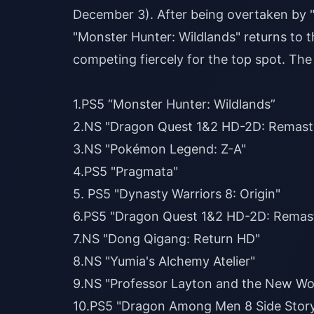
December 3). After being overtaken by
"Monster Hunter: Wildlands" returns to th
competing fiercely for the top spot. The s
1.PS5 “Monster Hunter: Wildlands”
2.NS "Dragon Quest 1&2 HD-2D: Remaste
3.NS "Pokémon Legend: Z-A"
4.PS5 "Pragmata"
5. PS5 "Dynasty Warriors 8: Origin"
6.PS5 "Dragon Quest 1&2 HD-2D: Remast
7.NS "Dong Qigang: Return HD"
8.NS "Yumia's Alchemy Atelier"
9.NS "Professor Layton and the New Wo
10.PS5 "Dragon Among Men 8 Side Stor