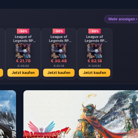
Mehr anzeigen ›
-50%
-50%
-50%
League of
League of
League of
Legends RP
Legends RP
Legends RP
RP
Thailand 4500 RP
Thailand 6500 RP
Thailand 13500 RP
€ 21.70
€ 30.48
€ 62.18
€ 43.56
€ 61.18
€ 124.81
Jetzt kaufen
Jetzt kaufen
Jetzt kaufen