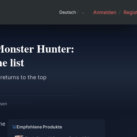
Anmelden
/
Regist
Deutsch
/
 “Monster Hunter:
e list
 returns to the top
esen
the
Empfohlene Produkte