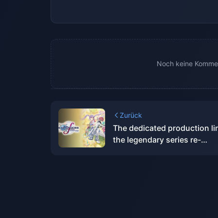
Noch keine Kommen
Zurück
The dedicated production li
the legendary series re-
engraving project has been
completed