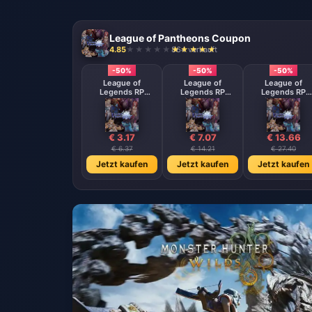
League of Pantheons Coupon
4.85
864 verkauft
-50%
-50%
-50%
League of
League of
League of
Legends RP
Legends RP
Legends RP
Thailand 575 RP
Thailand 1380 RP
Thailand 2800 
€ 3.17
€ 7.07
€ 13.66
€ 6.37
€ 14.21
€ 27.40
Jetzt kaufen
Jetzt kaufen
Jetzt kaufen