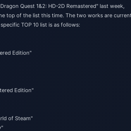
 "Dragon Quest 1&2: HD-2D Remastered" last week,
e top of the list this time. The two works are curren
pecific TOP 10 list is as follows:
red Edition"
ered Edition"
rld of Steam"
y"