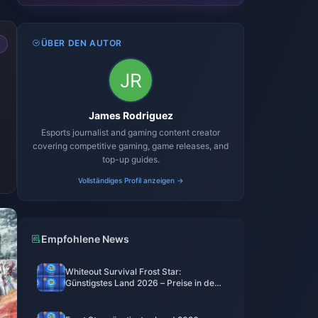
ÜBER DEN AUTOR
James Rodriguez
Esports journalist and gaming content creator
covering competitive gaming, game releases, and
top-up guides.
Vollständiges Profil anzeigen →
Empfohlene News
Whiteout Survival Frost Star:
Günstigstes Land 2026 – Preise in der
Türkei, echte Ersparnisse & das
ehrliche Fazit