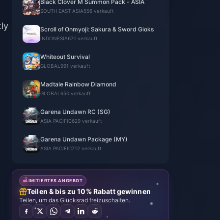
Black Clover M Summon Pack - ASIA
SOUTH EAST ASIA
556 verkauft
tly
Scroll of Onmyoji: Sakura & Sword Gioks
INDONESIA
671 verkauft
Whiteout Survival
GLOBAL
991 verkauft
Madtale Rainbow Diamond
GLOBAL
650 verkauft
Garena Undawn RC (SG)
ASIA PACIFIC
629 verkauft
Garena Undawn Package (MY)
ASIA PACIFIC
712 verkauft
LIMITIERTES ANGEBOT
Teilen & bis zu 10% Rabatt gewinnen
Teilen, um das Glücksrad freizuschalten.