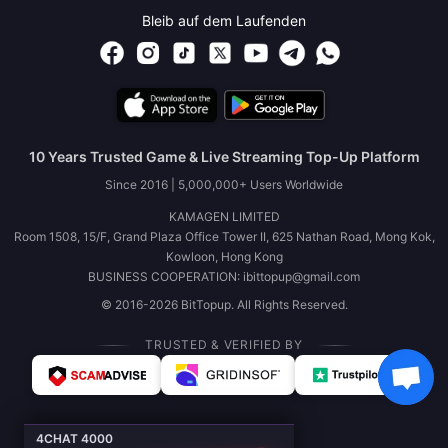
Bleib auf dem Laufenden
10 Years Trusted Game & Live Streaming Top-Up Platform
Since 2016 | 5,000,000+ Users Worldwide
KAMAGEN LIMITED
Room 1508, 15/F, Grand Plaza Office Tower II, 625 Nathan Road, Mong Kok,
Kowloon, Hong Kong
BUSINESS COOPERATION: ibittopup@gmail.com
© 2016-2026 BitTopup. All Rights Reserved.
TRUSTED & VERIFIED BY
4CHAT 4000