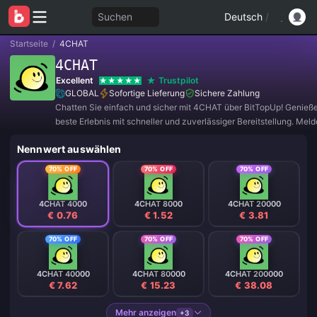
Suchen
Deutsch
/
Startseite
/
4CHAT
4CHAT
Excellent
Trustpilot
GLOBAL
Sofortige Lieferung
Sichere Zahlung
Chatten Sie einfach und sicher mit 4CHAT über BitTopUp! Genieß
beste Erlebnis mit schneller und zuverlässiger Bereitstellung. Meld
jetzt an für exklusive Angebote und tolle Rabatte! ✨
Nennwert auswählen
70% OFF
70% OFF
70% OFF
4CHAT 4000
4CHAT 8000
4CHAT 20000
€ 0.76
€ 1.52
€ 3.81
70% OFF
70% OFF
70% OFF
4CHAT 40000
4CHAT 80000
4CHAT 200000
€ 7.62
€ 15.23
€ 38.08
Mehr anzeigen
+3