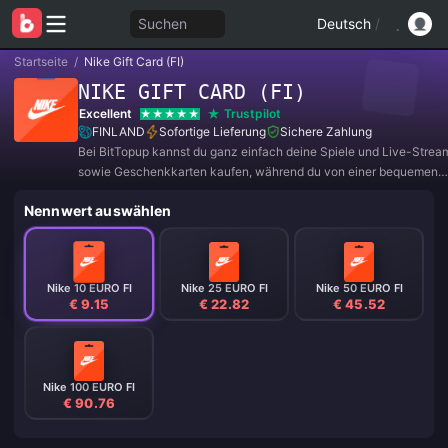
Suchen
Deutsch
/
Startseite
/
Nike Gift Card (FI)
NIKE GIFT CARD (FI)
Excellent
Trustpilot
FINLAND
Sofortige Lieferung
Sichere Zahlung
Bei BitTopup kannst du ganz einfach deine Spiele und Live-Strea
sowie Geschenkkarten kaufen, während du von einer bequemen
Zahlungserfahrung und tollen Rabatten profitierst!
Nennwert auswählen
Nike 10 EURO FI
Nike 25 EURO FI
Nike 50 EURO FI
€ 9.15
€ 22.82
€ 45.52
Nike 100 EURO FI
€ 90.76