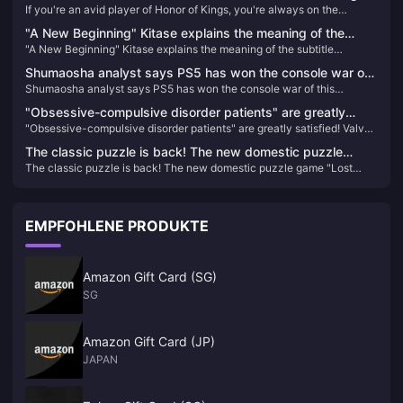
If you're an avid player of Honor of Kings, you're always on the
Free CDK Codes
skins, costumes, weapon skins, and the coveted Royal Pass, which
lookout for ways to gain an edge over your opponents. Look no
provides access to exclusive rewards and missions. With UC, you can
"A New Beginning" Kitase explains the meaning of the
further! We've compiled the latest and greatest free CDK codes for
enhance your gameplay experience by customizing your characters
"A New Beginning" Kitase explains the meaning of the subtitle
subtitle "Rebirth" in Final Fantasy 7 Chapter 2
Honor of Kings that will help you unlock exclusive rewards and boost
and gear to stand out in the battlegrounds.
"Rebirth" in Final Fantasy 7 Chapter 2
your gaming experience. Don't miss out on these limited-time offers
Shumaosha analyst says PS5 has won the console war of
and get ready to dominate the battlefield!
Shumaosha analyst says PS5 has won the console war of this
this generation
generation
"Obsessive-compulsive disorder patients" are greatly
"Obsessive-compulsive disorder patients" are greatly satisfied! Valve
satisfied! Valve silently gives players 1 point to make them
silently gives players 1 point to make them whole
whole
The classic puzzle is back! The new domestic puzzle
The classic puzzle is back! The new domestic puzzle game "Lost
game "Lost Island 4 Cabin Experiment" is scheduled to be
Island 4 Cabin Experiment" is scheduled to be released on January 10,
released on January 10, 2024
2024
EMPFOHLENE PRODUKTE
Amazon Gift Card (SG)
SG
Amazon Gift Card (JP)
JAPAN