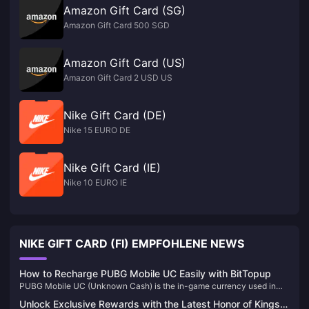
Amazon Gift Card (SG)
Amazon Gift Card 500 SGD
Amazon Gift Card (US)
Amazon Gift Card 2 USD US
Nike Gift Card (DE)
Nike 15 EURO DE
Nike Gift Card (IE)
Nike 10 EURO IE
NIKE GIFT CARD (FI) EMPFOHLENE NEWS
How to Recharge PUBG Mobile UC Easily with BitTopup
PUBG Mobile UC (Unknown Cash) is the in-game currency used in
PUBG Mobile, one of the most popular battle royale games worldwide.
Unlock Exclusive Rewards with the Latest Honor of Kings
Players use UC to purchase a variety of in-game items, including