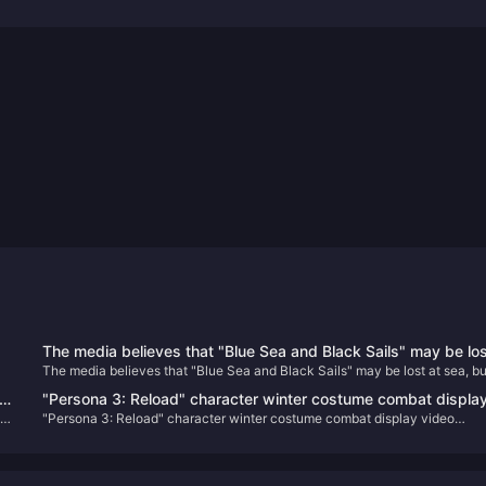
The media believes that "Blue Sea and Black Sails" may be los
The media believes that "Blue Sea and Black Sails" may be lost at sea, but
at sea, but it will set sail for "Black Flag"
will set sail for "Black Flag"
re
"Persona 3: Reload" character winter costume combat displa
"Persona 3: Reload" character winter costume combat display video
video released
released