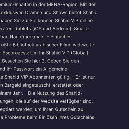
emium-Inhalten in der MENA-Region. Mit der
n exklusiven Dramen und Shows bietet Shahid
chauen Sie zu: Sie können Shahid VIP online
eräten, Tablets (iOS und Android), Smart-
bar. Hauptmerkmale: - Einfaches
ßte Bibliothek arabischer Filme weltweit -
löseprozess: Um Ihr Shahid VIP (Global)
1. Besuchen Sie
hier
2. Geben Sie den
nd Ihr Passwort ein Allgemeine
e Shahid VIP Abonnenten gültig. - Er ist nur
n Bargeld eingetauscht, erstattet oder
einem Jahr. - Die Nutzung des Shahid-
gungen
, die auf der Website verfügbar sind. -
ptiert werden, um Ihren Gutschein zu
Sie Probleme beim Einlösen Ihres Gutscheins