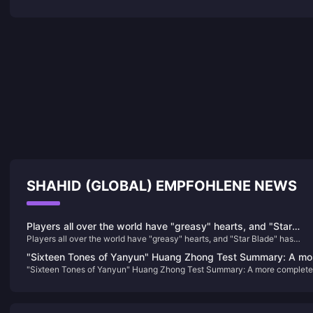
SHAHID (GLOBAL) EMPFOHLENE NEWS
Players all over the world have "greasy" hearts, and "Star
Players all over the world have "greasy" hearts, and "Star Blade" has
Blade" has become a popular pre-order game in many places
become a popular pre-order game in many places
"Sixteen Tones of Yanyun" Huang Zhong Test Summary: A mo
"Sixteen Tones of Yanyun" Huang Zhong Test Summary: A more complete
complete Jianghu, each system has taken shape
Jianghu, each system has taken shape