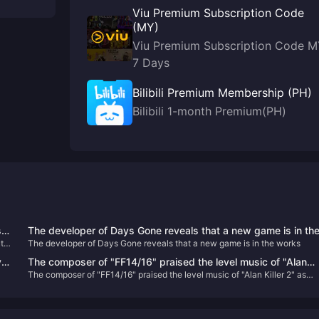
Viu Premium Subscription Code
(MY)
Viu Premium Subscription Code 
7 Days
Bilibili Premium Membership (PH)
Bilibili 1-month Premium(PH)
t
The developer of Days Gone reveals that a new game is in th
 it
The developer of Days Gone reveals that a new game is in the works
works
y
The composer of "FF14/16" praised the level music of "Alan
The composer of "FF14/16" praised the level music of "Alan Killer 2" as
Killer 2" as "Herald of Darkness"
"Herald of Darkness"