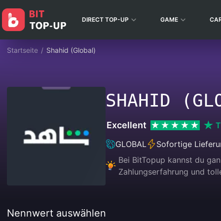
DIRECT TOP-UP
GAME
CA
Startseite
/
Shahid (Global)
SHAHID (GL
Excellent
T
GLOBAL
Sofortige Liefer
Bei BitTopup kannst du ga
Zahlungserfahrung und tolle
Nennwert auswählen