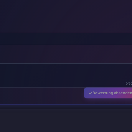
0/5
Bewertung absende