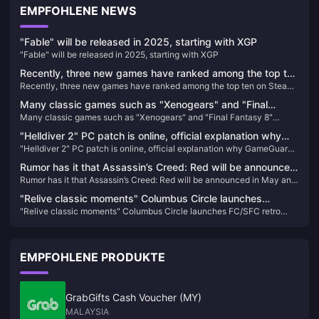
EMPFOHLENE NEWS
"Fable" will be released in 2025, starting with XGP
"Fable" will be released in 2025, starting with XGP
Recently, three new games have ranked among the top ten
Recently, three new games have ranked among the top ten on Steam’s
on Steam’s best-selling list.
best-selling list.
Many classic games such as "Xenogears" and "Final
Many classic games such as "Xenogears" and "Final Fantasy 8"
Fantasy 8" celebrate their anniversaries
celebrate their anniversaries
"Helldiver 2" PC patch is online, official explanation why
"Helldiver 2" PC patch is online, official explanation why GameGuard
GameGuard anti-cheat system is used
anti-cheat system is used
Rumor has it that Assassin’s Creed: Red will be announced
Rumor has it that Assassin’s Creed: Red will be announced in May and
in May and released in November
released in November
"Relive classic moments" Columbus Circle launches
"Relive classic moments" Columbus Circle launches FC/SFC retro
FC/SFC retro compatible machine
compatible machine
EMPFOHLENE PRODUKTE
GrabGifts Cash Voucher (MY)
MALAYSIA