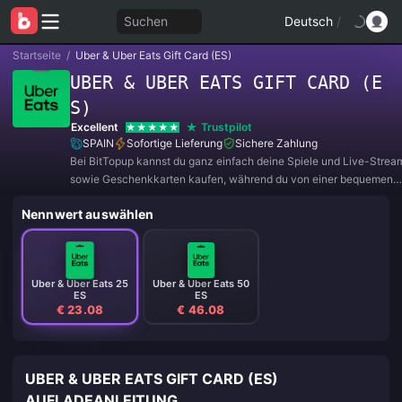
Suchen
Deutsch
/
Startseite
/
Uber & Uber Eats Gift Card (ES)
UBER & UBER EATS GIFT CARD (E
S)
Excellent
Trustpilot
SPAIN
Sofortige Lieferung
Sichere Zahlung
Bei BitTopup kannst du ganz einfach deine Spiele und Live-Strea
sowie Geschenkkarten kaufen, während du von einer bequemen
Zahlungserfahrung und tollen Rabatten profitierst!
Nennwert auswählen
Uber & Uber Eats 25
Uber & Uber Eats 50
ES
ES
€ 23.08
€ 46.08
UBER & UBER EATS GIFT CARD (ES)
AUFLADEANLEITUNG