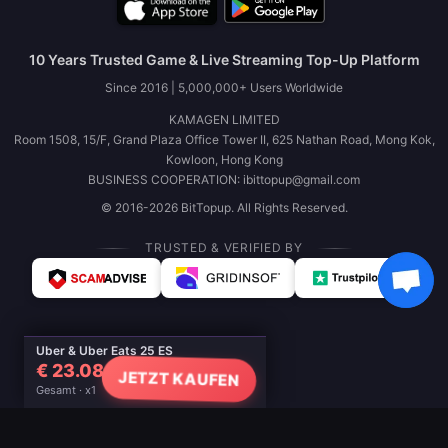
10 Years Trusted Game & Live Streaming Top-Up Platform
Since 2016 | 5,000,000+ Users Worldwide
KAMAGEN LIMITED
Room 1508, 15/F, Grand Plaza Office Tower II, 625 Nathan Road, Mong Kok,
Kowloon, Hong Kong
BUSINESS COOPERATION: ibittopup@gmail.com
© 2016-2026 BitTopup. All Rights Reserved.
TRUSTED & VERIFIED BY
Uber & Uber Eats 25 ES
€ 23.08
JETZT KAUFEN
Gesamt · x1