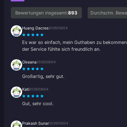
Bewertungen insgesamt:
893
Durchschn. Bewe
Huang Dacres
2026/08/04
Es war so einfach, mein Guthaben zu bekommen!
der Service fühlte sich freundlich an.
Okeana
2026/08/04
Großartig, sehr gut.
Kati
2026/08/04
Gut, sehr cool.
Prakash Sunar
2026/08/04