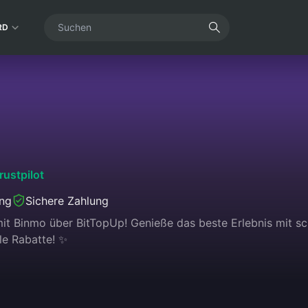
RD
rustpilot
ung
Sichere Zahlung
it Binmo über BitTopUp! Genieße das beste Erlebnis mit schn
le Rabatte! ✨