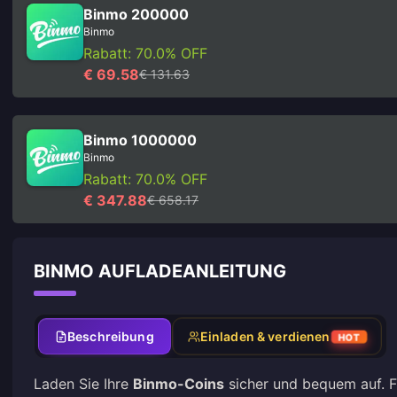
Binmo 200000
Binmo
Rabatt: 70.0% OFF
€ 69.58
€ 131.63
Binmo 1000000
Binmo
Rabatt: 70.0% OFF
€ 347.88
€ 658.17
BINMO AUFLADEANLEITUNG
Beschreibung
Einladen & verdienen
HOT
Laden Sie Ihre
Binmo-Coins
sicher und bequem auf. Fü