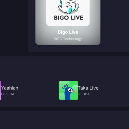
Bigo Live
BIGO Technology
Yaahlan
Taka Live
GLOBAL
GLOBAL