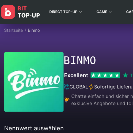
DIRECT TOP-UP
GAME
CA
Startseite
/
Binmo
BINMO
Excellent
T
GLOBAL
Sofortige Liefer
Chatte einfach und sicher m
exklusive Angebote und tol
Nennwert auswählen