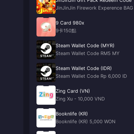
JinJinJin Gift Pack Redeem Code
JinJinJin Firework Experence BAG
9 Card 980x
9卡150點
Steam Wallet Code (MYR)
Steam Wallet Code RM5 MY
Steam Wallet Code (IDR)
Steam Wallet Code Rp 6,000 ID
Zing Card (VN)
Zing Xu - 10,000 VND
Booknlife (KR)
Booknlife (KR) 5,000 WON