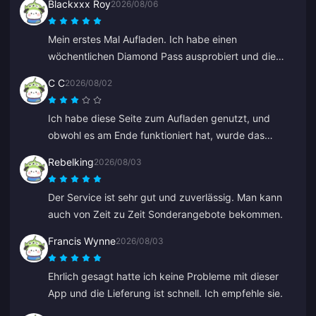
Blackxxx Roy
2026/08/06
Mein erstes Mal Aufladen. Ich habe einen
wöchentlichen Diamond Pass ausprobiert und die
Diamanten innerhalb von 2 Minuten erhalten. Sehr
C C
2026/08/02
schnell, danke!
Ich habe diese Seite zum Aufladen genutzt, und
obwohl es am Ende funktioniert hat, wurde das
Guthaben nicht sofort angezeigt. Der Kundenservice
Rebelking
2026/08/03
hat mindestens 5 Minuten gebraucht, um zu
antworten, was mich nervös gemacht hat, aber
Der Service ist sehr gut und zuverlässig. Man kann
schließlich ging die Aufladung durch. Es wäre viel
auch von Zeit zu Zeit Sonderangebote bekommen.
besser, wenn der Support schneller antworten würde.
Francis Wynne
2026/08/03
Ehrlich gesagt hatte ich keine Probleme mit dieser
App und die Lieferung ist schnell. Ich empfehle sie.