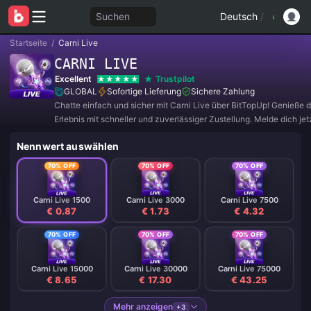
Suchen
Deutsch
/
Startseite
/
Carni Live
CARNI LIVE
Excellent
Trustpilot
GLOBAL
Sofortige Lieferung
Sichere Zahlung
Chatte einfach und sicher mit Carni Live über BitTopUp! Genieße 
Erlebnis mit schneller und zuverlässiger Zustellung. Melde dich jetz
exklusive Angebote und tolle Rabatte! ✨
Nennwert auswählen
70% OFF
70% OFF
70% OFF
Carni Live 1500
Carni Live 3000
Carni Live 7500
€ 0.87
€ 1.73
€ 4.32
70% OFF
70% OFF
70% OFF
Carni Live 15000
Carni Live 30000
Carni Live 75000
€ 8.65
€ 17.30
€ 43.25
Mehr anzeigen
+3