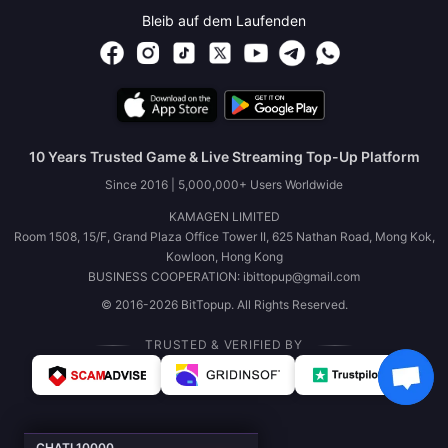
Bleib auf dem Laufenden
10 Years Trusted Game & Live Streaming Top-Up Platform
Since 2016 | 5,000,000+ Users Worldwide
KAMAGEN LIMITED
Room 1508, 15/F, Grand Plaza Office Tower II, 625 Nathan Road, Mong Kok,
Kowloon, Hong Kong
BUSINESS COOPERATION: ibittopup@gmail.com
© 2016-2026 BitTopup. All Rights Reserved.
TRUSTED & VERIFIED BY
CHATI 10000