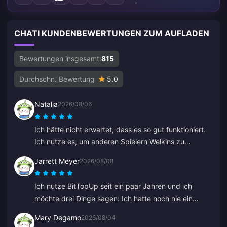
CHATI KUNDENBEWERTUNGEN ZUM AUFLADEN
Bewertungen insgesamt:
815
Durchschn. Bewertung
5.0
Natalia
2026/08/06
Ich hätte nicht erwartet, dass es so gut funktioniert.
Ich nutze es, um anderen Spielern Welkins zu
schenken, und das Ergebnis gefällt mir sehr. Der
Jarrett Meyer
2026/08/08
Kundenservice ist auch schnell. Wenn man jemandem
etwas schenken möchte, ist das eine tolle Plattform.
Ich nutze BitTopUp seit ein paar Jahren und ich
möchte drei Dinge sagen: Ich hatte noch nie ein
Problem beim Aufladen; die Liefergeschwindigkeit
Mary Degamo
2026/08/04
schlägt alles andere, was ich ausprobiert habe; und