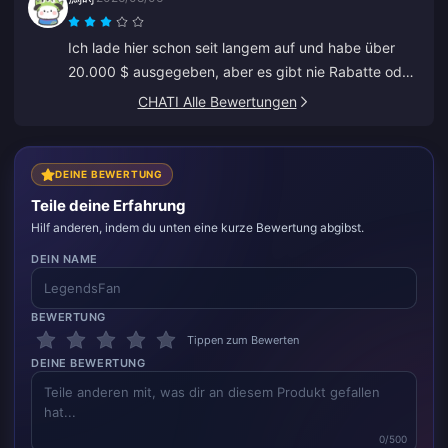
betrogen werde.
Ich lade hier schon seit langem auf und habe über
20.000 $ ausgegeben, aber es gibt nie Rabatte oder
Sonderangebote. Andere Plattformen bieten
CHATI Alle Bewertungen
Gutscheine oder Cashback an. Es ist enttäuschend,
keine Belohnungen für treue Kunden zu sehen.
DEINE BEWERTUNG
Teile deine Erfahrung
Hilf anderen, indem du unten eine kurze Bewertung abgibst.
DEIN NAME
BEWERTUNG
Tippen zum Bewerten
DEINE BEWERTUNG
0/500