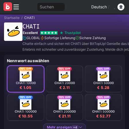
Suchen
Deutsch
/
Startseite
/
CHATI
CHATI
Excellent
Trustpilot
GLOBAL
Sofortige Lieferung
Sichere Zahlung
Chatte einfach und sicher mit CHATI über BitTopUp! Genieße das 
Erlebnis mit schneller und zuverlässiger Zustellung. Melde dich jetz
exklusive Angebote und tolle Rabatte! ✨
Nennwert auswählen
70% OFF
70% OFF
70% OFF
CHATI 10000
CHATI 20000
CHATI 50000
€ 1.05
€ 2.11
€ 5.28
70% OFF
70% OFF
70% OFF
CHATI 100000
CHATI 200000
CHATI 500000
€ 10.55
€ 21.11
€ 52.77
Mehr anzeigen
+4