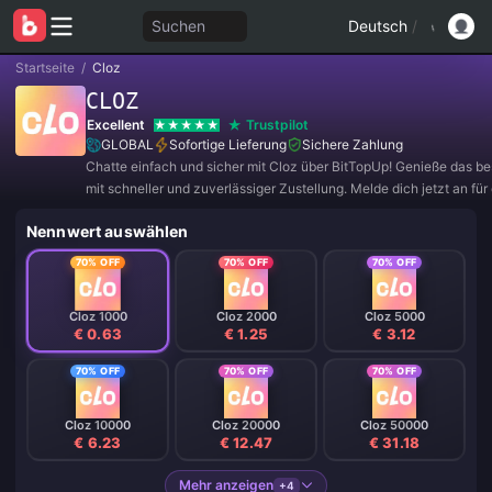
Suchen
Deutsch
/
Startseite
/
Cloz
CLOZ
Excellent
Trustpilot
GLOBAL
Sofortige Lieferung
Sichere Zahlung
Chatte einfach und sicher mit Cloz über BitTopUp! Genieße das be
mit schneller und zuverlässiger Zustellung. Melde dich jetzt an für
Angebote und tolle Rabatte! ✨
Nennwert auswählen
70% OFF
70% OFF
70% OFF
Cloz 1000
Cloz 2000
Cloz 5000
€ 0.63
€ 1.25
€ 3.12
70% OFF
70% OFF
70% OFF
Cloz 10000
Cloz 20000
Cloz 50000
€ 6.23
€ 12.47
€ 31.18
Mehr anzeigen
+4