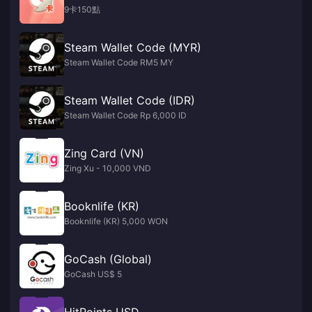
9卡150點
Steam Wallet Code (MYR)
Steam Wallet Code RM5 MY
Steam Wallet Code (IDR)
Steam Wallet Code Rp 6,000 ID
Zing Card (VN)
Zing Xu - 10,000 VND
Booknlife (KR)
Booknlife (KR) 5,000 WON
GoCash (Global)
GoCash US$ 5
HitPoints USD