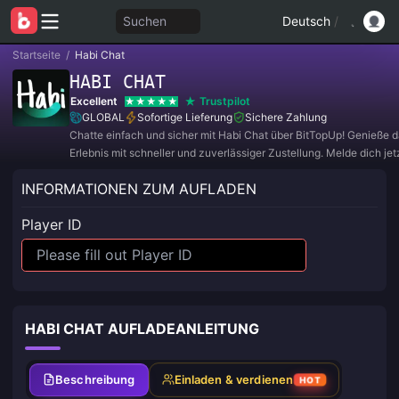
Suchen
Deutsch
/
Startseite
/
Habi Chat
HABI CHAT
Excellent
Trustpilot
GLOBAL
Sofortige Lieferung
Sichere Zahlung
Chatte einfach und sicher mit Habi Chat über BitTopUp! Genieße d
Erlebnis mit schneller und zuverlässiger Zustellung. Melde dich jetz
exklusive Angebote und tolle Rabatte! ✨
INFORMATIONEN ZUM AUFLADEN
Player ID
HABI CHAT AUFLADEANLEITUNG
Beschreibung
Einladen & verdienen
HOT