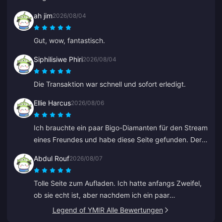
ah jim
2026/08/04
Gut, wow, fantastisch.
Siphilisiwe Phiri
2026/08/04
Die Transaktion war schnell und sofort erledigt.
Ellie Harcus
2026/08/06
Ich brauchte ein paar Bigo-Diamanten für den Stream
eines Freundes und habe diese Seite gefunden. Der
Bezahlvorgang war reibungslos und die Diamanten
Abdul Rouf
2026/08/07
waren sofort da.
Tolle Seite zum Aufladen. Ich hatte anfangs Zweifel,
ob sie echt ist, aber nachdem ich ein paar
Bewertungen gelesen hatte, habe ich einen kleinen
Legend of YMIR Alle Bewertungen
Betrag gekauft. Es kam in weniger als 2 Minuten an,