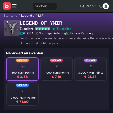
Suchen
Deutsch
/
Startseite
/
Legend of YMIR
LEGEND OF YMIR
Excellent
Trustpilot
GLOBAL
Sofortige Lieferung
Sichere Zahlung
Der Gutscheincode wurde bereits versendet, eine Rückgabe oder 
Umtausch ist nicht möglich.
Nennwert auswählen
10% OFF
10% OFF
10% OFF
500 YMIR Points
1,000 YMIR Points
3,000 YMIR Points
€ 3.58
€ 7.16
€ 21.48
10% OFF
10,000 YMIR Points
€ 71.60