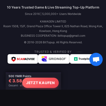
10 Years Trusted Game & Live Streaming Top-Up Platform
Since 2016 | 5,000,000+ Users Worldwide
KAMAGEN LIMITED
Room 1508, 15/F, Grand Plaza Office Tower II, 625 Nathan Road, Mong Kok,
Kowloon, Hong Kong
BUSINESS COOPERATION: ibittopup@gmail.com
© 2016-2026 BitTopup. All Rights Reserved.
TRUSTED & VERIFIED BY
500 YMIR Points
€ 3.58
JETZT KAUFEN
Gesamt · x1