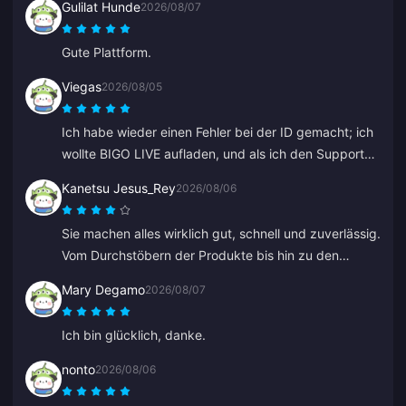
Gulilat Hunde
2026/08/07
jegliche Probleme. Sehr zu empfehlen.
Gute Plattform.
Viegas
2026/08/05
Ich habe wieder einen Fehler bei der ID gemacht; ich
wollte BIGO LIVE aufladen, und als ich den Support
kontaktiert habe, wurde es sehr schnell gelöst. Immer
Kanetsu Jesus_Rey
2026/08/06
ein respektvolles und nettes Team. Danke dieses Mal
an ZY.
Sie machen alles wirklich gut, schnell und zuverlässig.
Vom Durchstöbern der Produkte bis hin zu den
Zahlungsmethoden hebt sie das gesamte Layout weit
Mary Degamo
2026/08/07
von anderen ab, da es viele Fehler verhindert.
Ich bin glücklich, danke.
nonto
2026/08/06