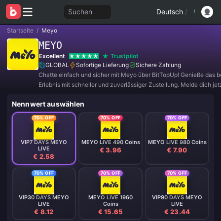
Suchen
Deutsch
/
Startseite
/
Meyo
MEYO
Excellent
Trustpilot
GLOBAL
Sofortige Lieferung
Sichere Zahlung
Chatte einfach und sicher mit Meyo über BitTopUp! Genieße das b
Erlebnis mit schneller und zuverlässiger Zustellung. Melde dich jetz
exklusive Angebote und tolle Rabatte! ✨
Nennwert auswählen
70% OFF
70% OFF
70% OFF
VIP7 DAYS MEYO
MEYO LIVE 490 Coins
MEYO LIVE 980 Coins
LIVE
€ 3.96
€ 7.90
€ 2.58
70% OFF
70% OFF
70% OFF
VIP30 DAYS MEYO
MEYO LIVE 1960
VIP90 DAYS MEYO
LIVE
Coins
LIVE
€ 8.12
€ 15.65
€ 23.44