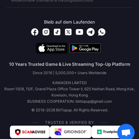
Redaktionelle Standards & Haftungsausschluss
Bleib auf dem Laufenden
10 Years Trusted Game & Live Streaming Top-Up Platform
Since 2016 | 5,000,000+ Users Worldwide
KAMAGEN LIMITED
Room 1508, 15/F, Grand Plaza Office Tower II, 625 Nathan Road, Mong Kok,
Kowloon, Hong Kong
BUSINESS COOPERATION: ibittopup@gmail.com
© 2016-2026 BitTopup. All Rights Reserved.
TRUSTED & VERIFIED BY