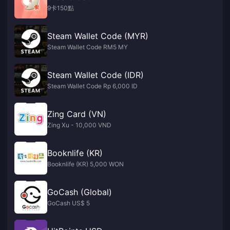
9卡150點
Steam Wallet Code (MYR)
Steam Wallet Code RM5 MY
Steam Wallet Code (IDR)
Steam Wallet Code Rp 6,000 ID
Zing Card (VN)
Zing Xu - 10,000 VND
Booknlife (KR)
Booknlife (KR) 5,000 WON
GoCash (Global)
GoCash US$ 5