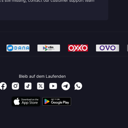
’s still missing, contact our customer support team
Bleib auf dem Laufenden