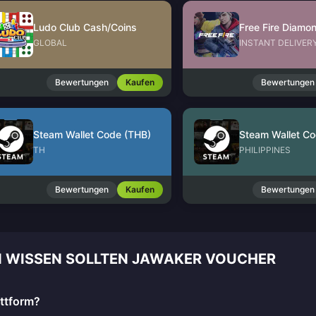
Ludo Club Cash/Coins
GLOBAL
INSTANT DELIVER
Bewertungen
Kaufen
Bewertungen
Steam Wallet Code (THB)
Steam Wallet Co
TH
PHILIPPINES
Bewertungen
Kaufen
Bewertungen
N WISSEN SOLLTEN JAWAKER VOUCHER
attform?