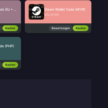
Free Fire Diamonds EU + TR
Steam Wallet Code (MYR)
Y
MALAYSIA
Kaufen
Bewertungen
Kaufen
de (PHP)
Kaufen