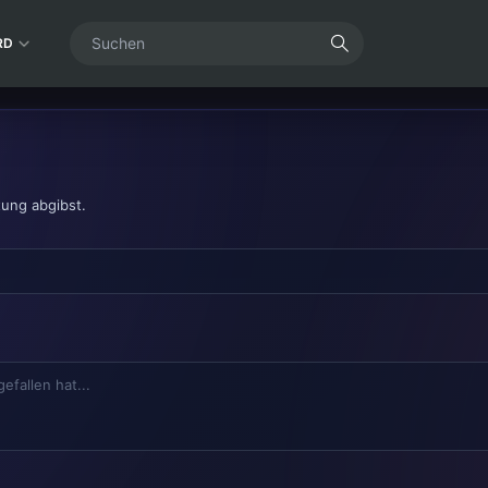
RD
tung abgibst.