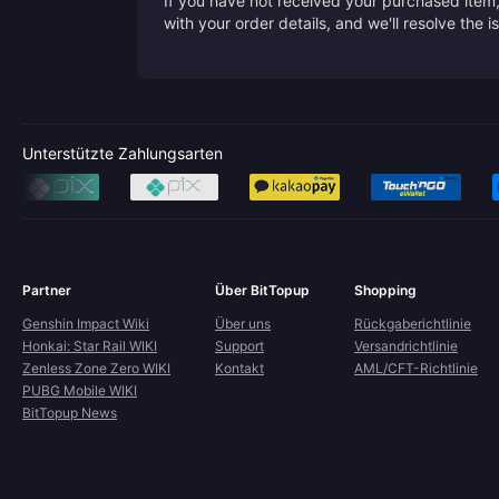
If you have not received your purchased item, 
with your order details, and we'll resolve the 
Unterstützte Zahlungsarten
Partner
Über BitTopup
Shopping
Genshin Impact Wiki
Über uns
Rückgaberichtlinie
Honkai: Star Rail WIKI
Support
Versandrichtlinie
Zenless Zone Zero WIKI
Kontakt
AML/CFT-Richtlinie
PUBG Mobile WIKI
BitTopup News