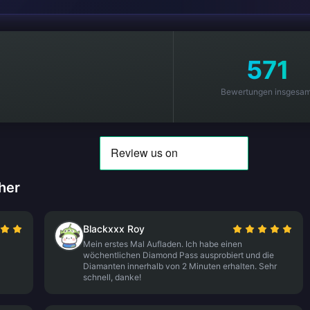
571
Bewertungen insgesam
her
Blackxxx Roy
Mein erstes Mal Aufladen. Ich habe einen
wöchentlichen Diamond Pass ausprobiert und die
Diamanten innerhalb von 2 Minuten erhalten. Sehr
schnell, danke!