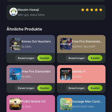
Wassim Hawaji
Sehr gut, diese Seite.
Ähnliche Produkte
Knives Out Vouchers
Free Fire Diamonds EU + TR
GLOBAL
INSTANT DELIVERY
Bewertungen
Kaufen
Bewertungen
Kaufen
Free Fire Diamanten
Identity V
GLOBAL
GLOBAL
Bewertungen
Kaufen
Bewertungen
Kaufen
PUBG Mobile UC
Sausage Man Candies
GLOBAL
SOUTH EAST ASIA