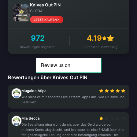
Knives Out PIN
GLOBAL
JETZT KAUFEN
972
4.19
Bewertungen insgesamt
Durchschn. Bewertung
Bewertungen über Knives Out PIN
Mugaida Atipa
Wie sieht es mit anderen Live-Stream-Apps aus, wie Cruslive und
Baatlive?
Mia Becca
Die Bestellung ging nicht durch, aber das Geld wurde von
meinem Konto abgebucht, und ich habe nie eine E-Mail über eine
fehlgeschlagene Zahlung oder eine Bestätigung erhalten. Der