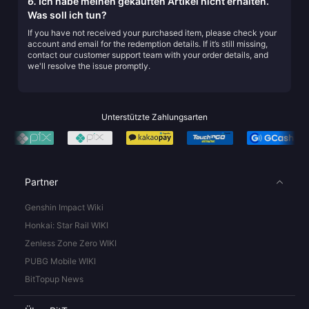
6.
Ich habe meinen gekauften Artikel nicht erhalten.
Was soll ich tun?
If you have not received your purchased item, please check your
account and email for the redemption details. If it’s still missing,
contact our customer support team with your order details, and
we'll resolve the issue promptly.
Unterstützte Zahlungsarten
Partner
Genshin Impact Wiki
Honkai: Star Rail WIKI
Zenless Zone Zero WIKI
PUBG Mobile WIKI
BitTopup News