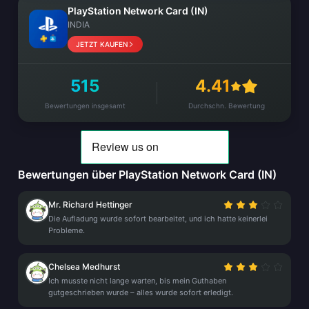
PlayStation Network Card (IN)
INDIA
JETZT KAUFEN
515
4.41
Bewertungen insgesamt
Durchschn. Bewertung
Bewertungen über PlayStation Network Card (IN)
Mr. Richard Hettinger
Die Aufladung wurde sofort bearbeitet, und ich hatte keinerlei
Probleme.
Chelsea Medhurst
Ich musste nicht lange warten, bis mein Guthaben
gutgeschrieben wurde – alles wurde sofort erledigt.