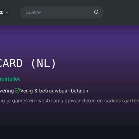
RD
CARD (NL)
rustpilot
vering
Veilig & betrouwbaar betalen
dig je games en livestreams opwaarderen en cadeaukaarten k