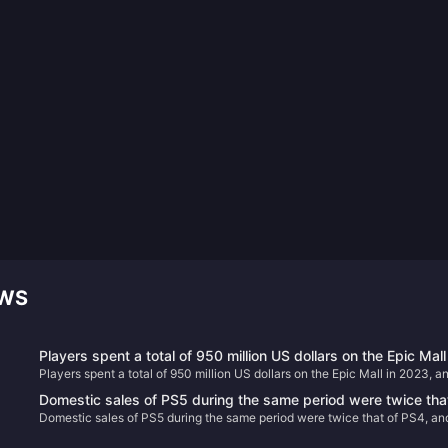
UWS
Players spent a total of 950 million US dollars on the Epic Mall
Players spent a total of 950 million US dollars on the Epic Mall in 2023, a
2023, and a total of 86 games were given away
a total of 86 games were given away
Domestic sales of PS5 during the same period were twice tha
Domestic sales of PS5 during the same period were twice that of PS4, an
of PS4, and China Star received more than 100 applications
China Star received more than 100 applications