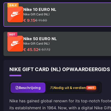
SALE
Nike 10 EURO NL
Nike Gift Card (NL)
€ 9.15
€ 11.60
HOT
Nike 50 EURO NL
Nike Gift Card (NL)
€ 45.52
€ 57.72
NIKE GIFT CARD (NL) OPWAARDEERGIDS
Beschrijving
Nodig uit & verdien
HOT
Nike has gained global renown for its top-notch footw
its establishment in 1964. Now, with a digital Nike Gif