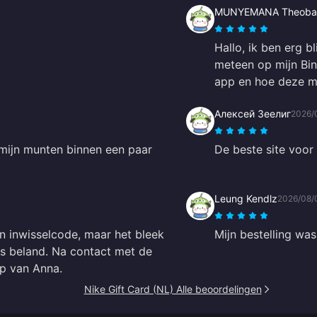
MUNYEMANA Theoba
Hallo, ik ben erg b
meteen op mijn Bin
app en hoe deze me
Алексей Зеелиг
2026/
 mijn munten binnen een paar
De beste site voor
Leung Kendlz
2026/08/
jn inwisselcode, maar het bleek
Mijn bestelling was
s beland. Na contact met de
lp van Anna.
Nike Gift Card (NL) Alle beoordelingen