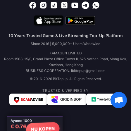
10 Years Trusted Game & Live Streaming Top-Up Platform
Since 2016 | 5,000,000+ Users Worldwide
KAMAGEN LIMITED
Room 1508, 15/F, Grand Plaza Office Tower II, 625 Nathan Road, Mong Kok,
Kowloon, Hong Kong
BUSINESS COOPERATION: ibittopup@gmail.com
© 2016-2026 BitTopup. All Rights Reserved.
TRUSTED & VERIFIED BY
Ayome 1000
€ 0.76
NU KOPEN