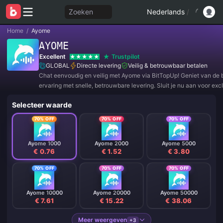
Zoeken
Nederlands
/
Home
/
Ayome
AYOME
Excellent
Trustpilot
GLOBAL
Directe levering
Veilig & betrouwbaar betalen
Chat eenvoudig en veilig met Ayome via BitTopUp! Geniet van de 
ervaring met snelle, betrouwbare levering. Sluit je nu aan voor exc
aanbiedingen en geweldige kortingen! ✨
Selecteer waarde
70% OFF
70% OFF
70% OFF
Ayome 1000
Ayome 2000
Ayome 5000
€ 0.76
€ 1.52
€ 3.80
70% OFF
70% OFF
70% OFF
Ayome 10000
Ayome 20000
Ayome 50000
€ 7.61
€ 15.22
€ 38.06
Meer weergeven
+3