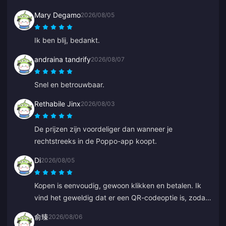
Mary Degamo
2026/08/05
Ik ben blij, bedankt.
andraina tandrify
2026/08/07
Snel en betrouwbaar.
Rethabile Jinx
2026/08/03
De prijzen zijn voordeliger dan wanneer je
rechtstreeks in de Poppo-app koopt.
Di
2026/08/05
Kopen is eenvoudig, gewoon klikken en betalen. Ik
vind het geweldig dat er een QR-codeoptie is, zodat
je je bank niet hoeft te koppelen.
俞臻
2026/08/06