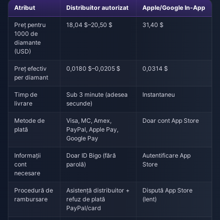
Atribut
Distribuitor autorizat
Apple/Google In-App
Preț pentru
18,04 $–20,50 $
31,40 $
1000 de
diamante
(USD)
Preț efectiv
0,0180 $–0,0205 $
0,0314 $
per diamant
Timp de
Sub 3 minute (adesea
Instantaneu
livrare
secunde)
Metode de
Visa, MC, Amex,
Doar cont App Store
plată
PayPal, Apple Pay,
Google Pay
Informații
Doar ID Bigo (fără
Autentificare App
cont
parolă)
Store
necesare
Procedură de
Asistență distribuitor +
Dispută App Store
rambursare
refuz de plată
(lent)
PayPal/card