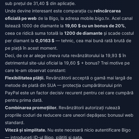
sub prețul de 31,40 $ din aplicație.
Unde devine interesant este comparația cu
reîncărcarea
oficială pe web
de la Bigo, la adresa mobile.bigo.tv. Acel canal
listează 1000 de diamante la
19,60 $ cu un bonus de 20%
,
ceea ce ridică suma totală la
1200 de diamante
și scade costul
per diamant la
0,0163 $
— tehnic, cea mai bună rată brută de
pe piață în acest moment.
Deci, de ce ar alege cineva ruta revânzătorului la 19,93 $ în
detrimentul site-ului oficial la 19,60 $ + bonus? Trei motive pe
care le-am observat constant:
Flexibilitatea plății.
Revânzătorii acceptă o gamă mai largă de
metode de plată din SUA — protecția cumpărătorului prin
PayPal este un factor decisiv recurent pentru cei care cumpără
pentru prima dată.
Combinarea promoțiilor.
Revânzătorii autorizați rulează
propriile coduri de reducere care uneori depășesc bonusul web
standard.
Viteză și simplitate.
Nu este necesară nicio autentificare Bigo
— introduceți ID-ul Bigo, plătiți și gata.