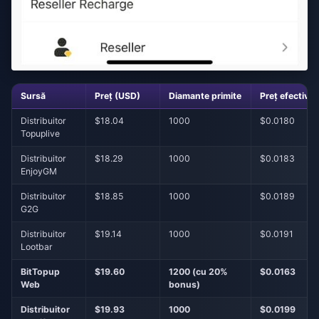
Sursă
Preț (USD)
Diamante primite
Preț efectiv 
Distribuitor
$18.04
1000
$0.0180
Topuplive
Distribuitor
$18.29
1000
$0.0183
EnjoyGM
Distribuitor
$18.85
1000
$0.0189
G2G
Distribuitor
$19.14
1000
$0.0191
Lootbar
BitTopup
$19.60
1200 (cu 20%
$0.0163
Web
bonus)
Distribuitor
$19.93
1000
$0.0199