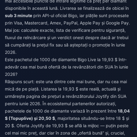
mai accesibile puncte de intrare legitime ca preț per diamant
disponibile în această lună. Livrarea se finalizează de obicei în
sub 3 minute
prin API-ul oficial Bigo, iar plățile sunt procesate
prin Visa, Mastercard, Amex, PayPal, Apple Pay și Google Pay.
Mai jos: calculele exacte, lista de verificare pentru siguranță,
fluxul de reîncărcare și un verdict onest despre dacă ar trebui
să cumpărați la prețul fix sau să așteptați o promoție în iunie
2026.
Este pachetul de 1000 de diamante Bigo Live la 19,93 $ într-
adevăr cea mai bună ofertă de la revânzătorii din SUA în iunie
2026?
Răspuns scurt: este una dintre cele mai bune, dar nu cea mai
mică de pe piață. Listarea la 19,93 $ este reală, actuală și
urmărește pagina de prețuri a revânzătorului Joytify din SUA
pentru iunie 2026. În ecosistemul partenerilor autorizați,
pachetele de 1000 de diamante variază în prezent între
18,04
$ (Topuplive) și 20,50 $
, majoritatea situându-se între 18 $ și
20 $. Oferta Joytify de 19,93 $ se află la mijloc — puțin peste
cel mai mic preț, dar clar în zona de „ofertă bună” și, crucial,