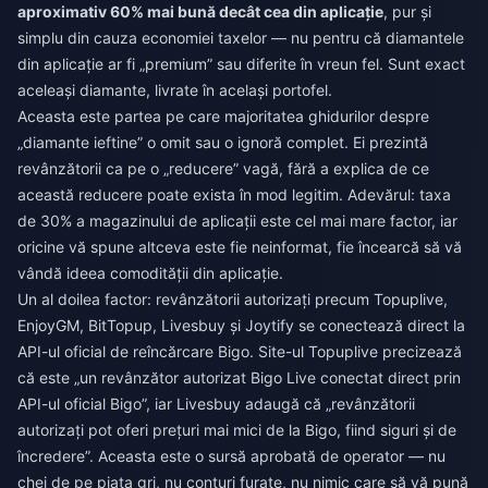
aproximativ 60% mai bună decât cea din aplicație
, pur și
simplu din cauza economiei taxelor — nu pentru că diamantele
din aplicație ar fi „premium” sau diferite în vreun fel. Sunt exact
aceleași diamante, livrate în același portofel.
Aceasta este partea pe care majoritatea ghidurilor despre
„diamante ieftine” o omit sau o ignoră complet. Ei prezintă
revânzătorii ca pe o „reducere” vagă, fără a explica de ce
această reducere poate exista în mod legitim. Adevărul: taxa
de 30% a magazinului de aplicații este cel mai mare factor, iar
oricine vă spune altceva este fie neinformat, fie încearcă să vă
vândă ideea comodității din aplicație.
Un al doilea factor: revânzătorii autorizați precum Topuplive,
EnjoyGM, BitTopup, Livesbuy și Joytify se conectează direct la
API-ul oficial de reîncărcare Bigo. Site-ul Topuplive precizează
că este „un revânzător autorizat Bigo Live conectat direct prin
API-ul oficial Bigo”, iar Livesbuy adaugă că „revânzătorii
autorizați pot oferi prețuri mai mici de la Bigo, fiind siguri și de
încredere”. Aceasta este o sursă aprobată de operator — nu
chei de pe piața gri, nu conturi furate, nu nimic care să vă pună