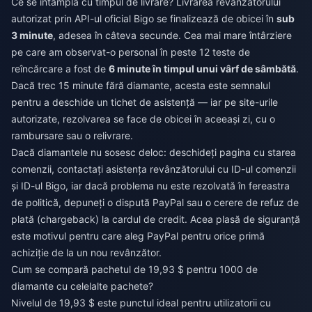
Ce se întâmplă cu timpul de livrare? Livrarea revânzătorului
autorizat prin API-ul oficial Bigo se finalizează de obicei în
sub
3 minute
, adesea în câteva secunde. Cea mai mare întârziere
pe care am observat-o personal în peste 12 teste de
reîncărcare a fost de
6 minute în timpul unui vârf de sâmbătă
.
Dacă trec 15 minute fără diamante, acesta este semnalul
pentru a deschide un tichet de asistență — iar pe site-urile
autorizate, rezolvarea se face de obicei în aceeași zi, cu o
rambursare sau o relivrare.
Dacă diamantele nu sosesc deloc: deschideți pagina cu starea
comenzii, contactați asistența revânzătorului cu ID-ul comenzii
și ID-ul Bigo, iar dacă problema nu este rezolvată în fereastra
de politică, depuneți o dispută PayPal sau o cerere de refuz de
plată (chargeback) la cardul de credit. Acea plasă de siguranță
este motivul pentru care aleg PayPal pentru orice primă
achiziție de la un nou revânzător.
Cum se compară pachetul de 19,93 $ pentru 1000 de
diamante cu celelalte pachete?
Nivelul de 19,93 $ este punctul ideal pentru utilizatorii cu