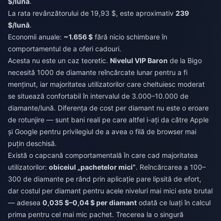
$/lună
.
La rata revânzătorului de 19,93 $, este aproximativ
239
$/lună
.
Economii anuale:
~1.656 $
fără nicio schimbare în
comportamentul de a oferi cadouri.
Acesta nu este un caz teoretic.
Nivelul VIP Baron
de la Bigo
necesită 1000 de diamante reîncărcate lunar pentru a fi
menținut, iar majoritatea utilizatorilor care cheltuiesc moderat
se situează confortabil în intervalul de 3.000–10.000 de
diamante/lună. Diferența de cost per diamant nu este o eroare
de rotunjire — sunt bani reali pe care altfel i-ați da către Apple
și Google pentru privilegiul de a avea o filă de browser mai
puțin deschisă.
Există o capcană comportamentală în care cad majoritatea
utilizatorilor:
obiceiul „pachetelor mici”
. Reîncărcarea a 100–
300 de diamante pe rând prin aplicație pare lipsită de efort,
dar costul per diamant pentru acele niveluri mai mici este brutal
— adesea
0,035 $–0,04 $ per diamant
odată ce luați în calcul
prima pentru cel mai mic pachet. Trecerea la o singură