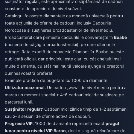
susținător regulat, este aproximativ o săptămână de cadouri
constante de apreciere de nivel scăzut.
Catalogul folosește diamantele ca monedă universală pentru
toate acțiunile de oferire de cadouri, inclusiv Cadourile
Norocoase și susținerea broadcasterilor de nivel mediu.
Broadcasterul care primește cadourile le convertește în
Boabe
(moneda de câștig a broadcasterului), pe care ulterior le
retrage. Rata exactă de conversie Diamant-în-Boabe nu este
publicată oficial, dar principiul este clar: cu cât cheltuiți mai
multe diamante, cu atât mai multă valoare ajunge la creatorul
dumneavoastră preferat.
Exemple practice de bugetare cu 1000 de diamante:
Utilizator ocazional
: Un cadou „wow” de nivel mediu pentru a
marca un moment special + 4–6 cadouri mici de susținere pe
parcursul lunii.
Susținător regulat
: Cadouri mici zilnice timp de 1–2 săptămâni
sau 2–3 sesiuni de oferire activă de cadouri.
Progresie VIP
: 1000 de diamante reprezintă exact
pragul
lunar pentru nivelul VIP Baron
, deci o singură reîncărcare de