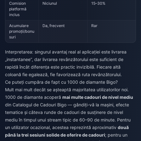
Comision
Niciunul
15–30%
platformă
inclus
Acumulare
Da, frecvent
Rar
promoții/bonu
suri
Interpretarea: singurul avantaj real al aplicației este livrarea
„instantanee”, dar livrarea revânzătorului este suficient de
rapidă încât diferența este practic invizibilă. Fiecare altă
coloană fie egalează, fie favorizează ruta revânzătorului.
Ce puteți cumpăra de fapt cu 1000 de diamante Bigo?
Mult mai mult decât se așteaptă majoritatea utilizatorilor noi.
1000 de diamante acoperă
mai multe cadouri de nivel mediu
din Catalogul de Cadouri Bigo — gândiți-vă la mașini, efecte
tematice și câteva runde de cadouri de susținere de nivel
mediu în timpul unui stream tipic de 60–90 de minute. Pentru
un utilizator ocazional, acestea reprezintă aproximativ
două
până la trei sesiuni solide de oferire de cadouri
; pentru un