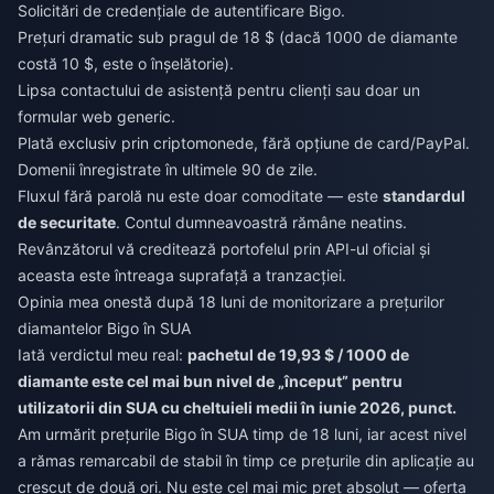
Solicitări de credențiale de autentificare Bigo.
Prețuri dramatic sub pragul de 18 $ (dacă 1000 de diamante
costă 10 $, este o înșelătorie).
Lipsa contactului de asistență pentru clienți sau doar un
formular web generic.
Plată exclusiv prin criptomonede, fără opțiune de card/PayPal.
Domenii înregistrate în ultimele 90 de zile.
Fluxul fără parolă nu este doar comoditate — este
standardul
de securitate
. Contul dumneavoastră rămâne neatins.
Revânzătorul vă creditează portofelul prin API-ul oficial și
aceasta este întreaga suprafață a tranzacției.
Opinia mea onestă după 18 luni de monitorizare a prețurilor
diamantelor Bigo în SUA
Iată verdictul meu real:
pachetul de 19,93 $ / 1000 de
diamante este cel mai bun nivel de „început” pentru
utilizatorii din SUA cu cheltuieli medii în iunie 2026, punct.
Am urmărit prețurile Bigo în SUA timp de 18 luni, iar acest nivel
a rămas remarcabil de stabil în timp ce prețurile din aplicație au
crescut de două ori. Nu este cel mai mic preț absolut — oferta