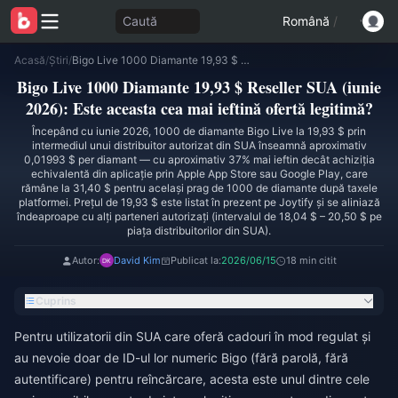
Caută
Română
/
Acasă
/
Știri
/
Bigo Live 1000 Diamante 19,93 $ Reseller SUA (iunie 2026): Este aceasta cea mai ieftină ofertă legitimă?
Bigo Live 1000 Diamante 19,93 $ Reseller SUA (iunie
2026): Este aceasta cea mai ieftină ofertă legitimă?
Începând cu iunie 2026, 1000 de diamante Bigo Live la 19,93 $ prin
intermediul unui distribuitor autorizat din SUA înseamnă aproximativ
0,01993 $ per diamant — cu aproximativ 37% mai ieftin decât achiziția
echivalentă din aplicație prin Apple App Store sau Google Play, care
rămâne la 31,40 $ pentru același prag de 1000 de diamante după taxele
platformei. Prețul de 19,93 $ este listat în prezent pe Joytify și se aliniază
îndeaproape cu alți parteneri autorizați (intervalul de 18,04 $ – 20,50 $ pe
piața distribuitorilor din SUA).
Autor:
David Kim
Publicat la:
2026/06/15
18 min citit
Cuprins
Pentru utilizatorii din SUA care oferă cadouri în mod regulat și
au nevoie doar de ID-ul lor numeric Bigo (fără parolă, fără
autentificare) pentru reîncărcare, acesta este unul dintre cele