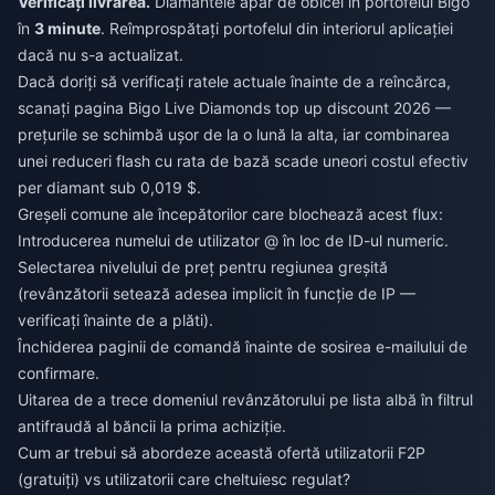
Verificați livrarea.
Diamantele apar de obicei în portofelul Bigo
în
3 minute
. Reîmprospătați portofelul din interiorul aplicației
dacă nu s-a actualizat.
Dacă doriți să verificați ratele actuale înainte de a reîncărca,
scanați pagina
Bigo Live Diamonds top up discount 2026
—
prețurile se schimbă ușor de la o lună la alta, iar combinarea
unei reduceri flash cu rata de bază scade uneori costul efectiv
per diamant sub 0,019 $.
Greșeli comune ale începătorilor care blochează acest flux:
Introducerea numelui de utilizator @ în loc de ID-ul numeric.
Selectarea nivelului de preț pentru regiunea greșită
(revânzătorii setează adesea implicit în funcție de IP —
verificați înainte de a plăti).
Închiderea paginii de comandă înainte de sosirea e-mailului de
confirmare.
Uitarea de a trece domeniul revânzătorului pe lista albă în filtrul
antifraudă al băncii la prima achiziție.
Cum ar trebui să abordeze această ofertă utilizatorii F2P
(gratuiți) vs utilizatorii care cheltuiesc regulat?