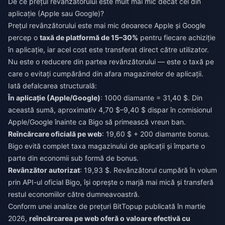
De ce prețul revânzătorului este mult mai mic decât cel din
aplicație (Apple sau Google)?
Prețul revânzătorului este mai mic deoarece Apple și Google
percep o
taxă de platformă de 15–30%
pentru fiecare achiziție
în aplicație, iar acel cost este transferat direct către utilizator.
Nu este o reducere din partea revânzătorului — este o taxă pe
care o evitați cumpărând din afara magazinelor de aplicații.
Iată defalcarea structurală:
În aplicație (Apple/Google)
: 1000 diamante = 31,40 $. Din
această sumă, aproximativ 4,70 $–9,40 $ dispar în comisionul
Apple/Google înainte ca Bigo să primească vreun ban.
Reîncărcare oficială pe web
: 19,60 $ + 200 diamante bonus.
Bigo evită complet taxa magazinului de aplicații și împarte o
parte din economii sub formă de bonus.
Revânzător autorizat
: 19,93 $. Revânzătorul cumpără în volum
prin API-ul oficial Bigo, își oprește o marjă mai mică și transferă
restul economiilor către dumneavoastră.
Conform unei analize de prețuri BitTopup publicată în martie
2026,
reîncărcarea pe web oferă o valoare efectivă cu