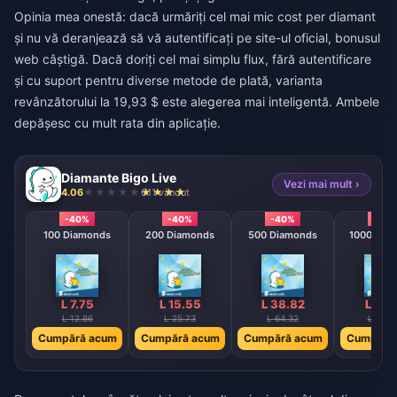
Opinia mea onestă: dacă urmăriți cel mai mic cost per diamant
și nu vă deranjează să vă autentificați pe site-ul oficial, bonusul
web câștigă. Dacă doriți cel mai simplu flux, fără autentificare
și cu suport pentru diverse metode de plată, varianta
revânzătorului la 19,93 $ este alegerea mai inteligentă. Ambele
depășesc cu mult rata din aplicație.
Diamante Bigo Live
Vezi mai mult ›
4.06
611 vândut
-40%
-40%
-40%
-40
100 Diamonds
200 Diamonds
500 Diamonds
1000 Dia
L 7.75
L 15.55
L 38.82
L 77.
L 12.86
L 25.73
L 64.32
L 128.
Cumpără acum
Cumpără acum
Cumpără acum
Cumpără