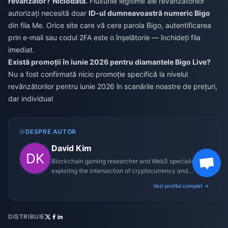
revânzător?
Niciodată.
Fluxurile legitime ale revânzătorilor
autorizați necesită doar
ID-ul dumneavoastră numeric Bigo
din fila Me. Orice site care vă cere parola Bigo, autentificarea
prin e-mail sau codul 2FA este o înșelătorie — închideți fila
imediat.
Există promoții în iunie 2026 pentru diamantele Bigo Live?
Nu a fost confirmată nicio promoție specifică la nivelul
revânzătorilor pentru iunie 2026 în scanările noastre de prețuri,
dar individual
DESPRE AUTOR
David Kim
Blockchain gaming researcher and Web3 specialist
exploring the intersection of cryptocurrency and
gaming ecosystems.
Vezi profilul complet →
DISTRIBUIE