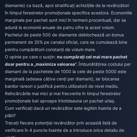
diamante) ca bază, apoi stratificați achizițiile de la revânzători
în timpul ferestrelor promoționale specifice acestora. Economiile
marginale per pachet sunt mici în termeni procentuali, dar se
adună la economii anuale de patru cifre la acest volum.
Pachetul de peste 500 de diamante deblochează un bonus
permanent de 20% pe canalul oficial, care se cumulează bine
pentru cumpărătorii constanți de volum mare.
O opinie pe care o susțin:
nu cumpărați cel mai mare pachet
doar pentru a „maximiza valoarea”.
Îmbunătățirea costului per
diamant de la pachetele de 1000 la cele de peste 5000 este
marginală (adesea câțiva cenți per diamant), iar blocarea
banilor rareori o justifică pentru utilizatorii de nivel mediu.
Reîncărcările mai mici și mai frecvente în timpul ferestrelor
promoționale bat aproape întotdeauna un pachet uriaș.
Cum verificați dacă un revânzător este legitim înainte de a
plăti?
Treceți fiecare potențial revânzător prin această listă de
verificare în 4 puncte înainte de a introduce orice detaliu de