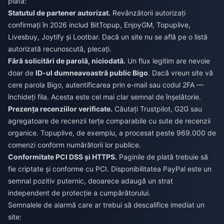
plată:
Statutul de partener autorizat.
Revânzătorii autorizați
confirmați în 2026 includ BitTopup, EnjoyGM, Topuplive,
Livesbuy, Joytify și Lootbar. Dacă un site nu se află pe o listă
autorizată recunoscută, plecați.
Fără solicitări de parolă, niciodată.
Un flux legitim are nevoie
doar de
ID-ul dumneavoastră public Bigo
. Dacă vreun site vă
cere parola Bigo, autentificarea prin e-mail sau codul 2FA —
închideți fila. Acesta este cel mai clar semnal de înșelătorie.
Prezența recenziilor verificate.
Căutați Trustpilot, G2G sau
agregatoare de recenzii terțe comparabile cu sute de recenzii
organice. Topuplive, de exemplu, a procesat peste 969.000 de
comenzi conform numărătorii lor publice.
Conformitate PCI DSS și HTTPS.
Paginile de plată trebuie să
fie criptate și conforme cu PCI. Disponibilitatea PayPal este un
semnal pozitiv puternic, deoarece adaugă un strat
independent de protecție a cumpărătorului.
Semnalele de alarmă care ar trebui să descalifice imediat un
site: