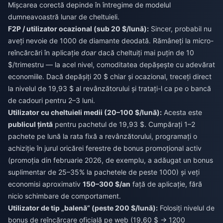
Mișcarea corectă depinde în întregime de modelul
dumneavoastră lunar de cheltuieli.
F2P / utilizator ocazional (sub 20 $/lună):
Sincer, probabil nu
aveți nevoie de 1000 de diamante deodată. Rămâneți la micro-
reîncărcări în aplicație
doar
dacă cheltuiți mai puțin de 10
$/trimestru — la acel nivel, comoditatea depășește cu adevărat
economiile. Dacă depășiți 20 $ chiar și ocazional, treceți direct
la nivelul de 19,93 $ al revânzătorului și tratați-l ca pe o bancă
de cadouri pentru 2–3 luni.
Utilizator cu cheltuieli medii (20–100 $/lună):
Acesta este
publicul țintă
pentru pachetul de 19,93 $. Cumpărați 1–2
pachete pe lună la rata fixă a revânzătorului, programați o
achiziție în jurul oricărei ferestre de bonus promoțional activ
(promoția din februarie 2026, de exemplu, a adăugat un bonus
suplimentar de 25–35% la pachetele de peste 1000) și veți
economisi aproximativ
150–300 $/an
față de aplicație, fără
nicio schimbare de comportament.
Utilizator de tip „balenă” (peste 200 $/lună):
Folosiți nivelul de
bonus de reîncărcare oficială pe web (19,60 $ → 1200