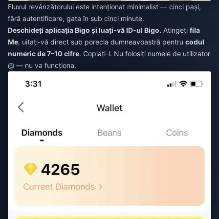
Fluxul revânzătorului este intenționat minimalist — cinci pași,
fără autentificare, gata în sub cinci minute.
Deschideți aplicația Bigo și luați-vă ID-ul Bigo.
Atingeți
fila
Me
, uitați-vă direct sub porecla dumneavoastră pentru
codul
numeric de 7–10 cifre
. Copiați-l. Nu folosiți numele de utilizator
@ — nu va funcționa.