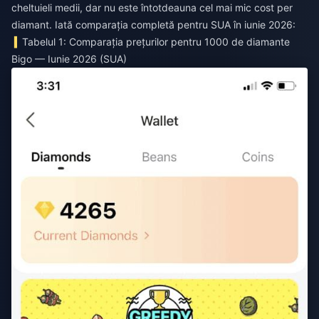
cheltuieli medii, dar nu este întotdeauna cel mai mic cost per
diamant. Iată comparația completă pentru SUA în iunie 2026:
Tabelul 1: Comparația prețurilor pentru 1000 de diamante
Bigo — Iunie 2026 (SUA)