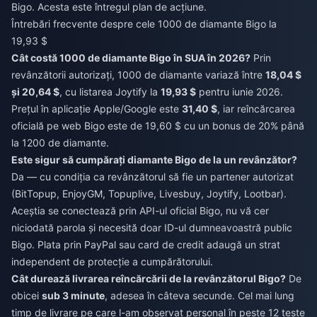
Bigo. Acesta este întregul plan de acțiune.
Întrebări frecvente despre cele 1000 de diamante Bigo la
19,93 $
Cât costă 1000 de diamante Bigo în SUA în 2026?
Prin
revânzătorii autorizați, 1000 de diamante variază între
18,04 $
și 20,64 $
, cu listarea Joytify la
19,93 $
pentru iunie 2026.
Prețul în aplicație Apple/Google este
31,40 $
, iar reîncărcarea
oficială pe web Bigo este de 19,60 $ cu un bonus de 20% până
la 1200 de diamante.
Este sigur să cumpărați diamante Bigo de la un revânzător?
Da — cu condiția ca revânzătorul să fie un partener autorizat
(BitTopup, EnjoyGM, Topuplive, Livesbuy, Joytify, Lootbar).
Aceștia se conectează prin API-ul oficial Bigo, nu vă cer
niciodată parola și necesită doar ID-ul dumneavoastră public
Bigo. Plata prin PayPal sau card de credit adaugă un strat
independent de protecție a cumpărătorului.
Cât durează livrarea reîncărcării de la revânzătorul Bigo?
De
obicei
sub 3 minute
, adesea în câteva secunde. Cel mai lung
timp de livrare pe care l-am observat personal în peste 12 teste