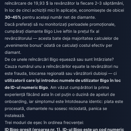
reîncărcare de 19,93 $ la revânzător la fiecare 2–3 săptămâni,
în loc de cinci achiziții mici în aplicație, economisește de obicei
30–45%
pentru același număr net de diamante.
Dacă preferați să nu monitorizați perioadele promoționale,
cumpărați diamante Bigo Live ieftin
la prețul fix al
revânzătorului — acesta bate deja majoritatea calculelor de
„evenimente bonus” odată ce calculați costul efectiv per
diamant.
De ce unele reîncărcări Bigo eșuează sau sunt întârziate?
Cauza numărul unu a reîncărcărilor eșuate la revânzători nu
este frauda, blocarea regională sau vânzătorii dubioși — ci
utilizatorii care își introduc numele de utilizator Bigo în loc
de ID-ul numeric Bigo
. Am văzut cumpărători la prima
experiență făcând asta în cel puțin o duzină de apeluri de
onboarding, iar simptomul este întotdeauna identic: plata este
procesată, diamantele nu sosesc niciodată, panica se
instalează.
Trei moduri de eșec în ordinea frecvenței:
ID Bigo greșit (eroarea nr. 1).
ID-ul Bigo este un cod numeric