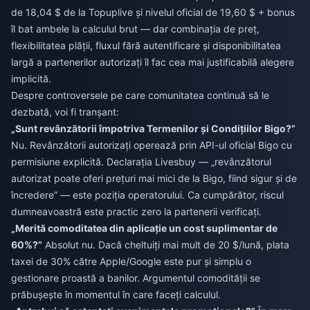
de 18,04 $ de la Topuplive și nivelul oficial de 19,60 $ + bonus
îl bat ambele la calculul brut — dar combinația de preț,
flexibilitatea plății, fluxul fără autentificare și disponibilitatea
largă a partenerilor autorizați îl fac cea mai justificabilă alegere
implicită.
Despre controversele pe care comunitatea continuă să le
dezbată, voi fi tranșant:
„Sunt revânzătorii împotriva Termenilor și Condițiilor Bigo?”
Nu. Revânzătorii autorizați operează prin API-ul oficial Bigo cu
permisiune explicită. Declarația Livesbuy — „revânzătorul
autorizat poate oferi prețuri mai mici de la Bigo, fiind sigur și de
încredere” — este poziția operatorului. Ca cumpărător, riscul
dumneavoastră este practic zero la partenerii verificați.
„Merită comoditatea din aplicație un cost suplimentar de
60%?”
Absolut nu. Dacă cheltuiți mai mult de 20 $/lună, plata
taxei de 30% către Apple/Google este pur și simplu o
gestionare proastă a banilor. Argumentul comodității se
prăbușește în momentul în care faceți calculul.