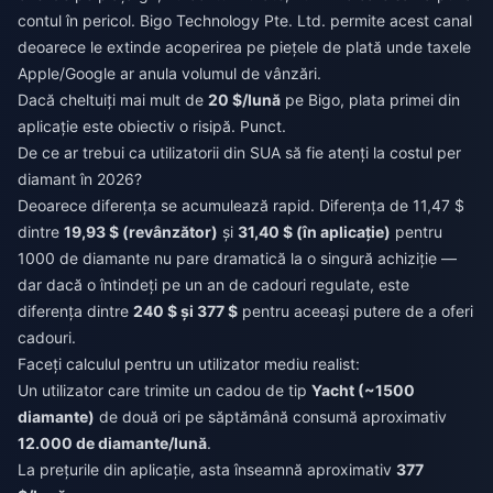
contul în pericol. Bigo Technology Pte. Ltd. permite acest canal
deoarece le extinde acoperirea pe piețele de plată unde taxele
Apple/Google ar anula volumul de vânzări.
Dacă cheltuiți mai mult de
20 $/lună
pe Bigo, plata primei din
aplicație este obiectiv o risipă. Punct.
De ce ar trebui ca utilizatorii din SUA să fie atenți la costul per
diamant în 2026?
Deoarece diferența se acumulează rapid. Diferența de 11,47 $
dintre
19,93 $ (revânzător)
și
31,40 $ (în aplicație)
pentru
1000 de diamante nu pare dramatică la o singură achiziție —
dar dacă o întindeți pe un an de cadouri regulate, este
diferența dintre
240 $ și 377 $
pentru aceeași putere de a oferi
cadouri.
Faceți calculul pentru un utilizator mediu realist:
Un utilizator care trimite un cadou de tip
Yacht (~1500
diamante)
de două ori pe săptămână consumă aproximativ
12.000 de diamante/lună
.
La prețurile din aplicație, asta înseamnă aproximativ
377