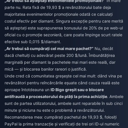
„Ar trebui să așteptați evenimentele promoționale?”
În mare
parte nu. Rata fixă de 19,93 $ a revânzătorului bate deja
majoritatea evenimentelor promoționale odată ce calculați
costul efectiv per diamant. Singura excepție pentru care merită
să așteptați este suprapunerea bonusului de 20% de pe web-ul
oficial cu o promoție sezonieră, care poate împinge scurt ratele
efective sub 0,015 $/diamant.
„Ar trebui să cumpărați cel mai mare pachet?”
Nu, decât
dacă cheltuiți cu adevărat peste 200 $/lună. Îmbunătățirea
marginală per diamant la pachetele mai mari este reală, dar
mică — și blocarea banilor rareori o justifică.
Unde cred că comunitatea greșește cel mai mult: dând vina pe
revânzători pentru reîncărcările eșuate când cauza reală este
aproape întotdeauna un
ID Bigo greșit sau o blocare
antifraudă a procesatorului de plăți la prima achiziție
. Ambele
sunt de partea utilizatorului, ambele sunt reparabile în sub cinci
minute și niciuna nu este o problemă a revânzătorului.
Recomandarea mea: cumpărați pachetul de 19,93 $, folosiți
PayPal la prima tranzacție și verificați de trei ori ID-ul numeric