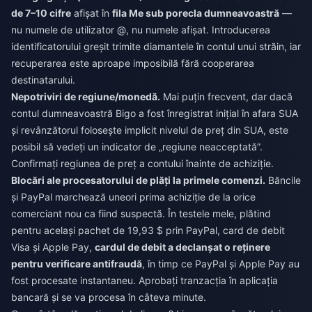
de 7–10 cifre
afișat în
fila Me sub porecla dumneavoastră
—
nu numele de utilizator @, nu numele afișat. Introducerea
identificatorului greșit trimite diamantele în contul unui străin, iar
recuperarea este aproape imposibilă fără cooperarea
destinatarului.
Nepotriviri de regiune/monedă.
Mai puțin frecvent, dar dacă
contul dumneavoastră Bigo a fost înregistrat inițial în afara SUA
și revânzătorul folosește implicit nivelul de preț din SUA, este
posibil să vedeți un indicator de „regiune neacceptată”.
Confirmați regiunea de preț a contului înainte de achiziție.
Blocări ale procesatorului de plăți la primele comenzi.
Băncile
și PayPal marchează uneori prima achiziție de la orice
comerciant nou ca fiind suspectă. În testele mele, plătind
pentru același pachet de 19,93 $ prin PayPal, card de debit
Visa și Apple Pay,
cardul de debit a declanșat o reținere
pentru verificare antifraudă
, în timp ce PayPal și Apple Pay au
fost procesate instantaneu. Aprobați tranzacția în aplicația
bancară și se va procesa în câteva minute.