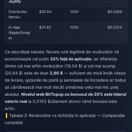
Joytify
Distribuitor
$20.64
1000
$0.0206
Itemku
In-App
$31.40
1000
$0.0314
(Apple/Googl
e)
Ce dezvăluie tabelul: fiecare rută legitimă de revânzător vă
economisește cel puțin
33% față de aplicație
, iar diferența
dintre cel mai ieftin revânzător (18,04 $) și cel mai scump
(20,64 $) este de doar
2,60 $
— suficient de mică încât viteza
de livrare, opțiunile de plată și semnalele de încredere ar trebui
să cântărească mai mult decât urmărirea celui mai mic preț
absolut.
Nivelul web BitTopup cu bonusul de 20% este liderul
valoric real
la 0,0163 $/diamant atunci când bonusul este
activ.
Tabelul 2: Revânzător vs Achiziție în aplicație — Comparație
completă