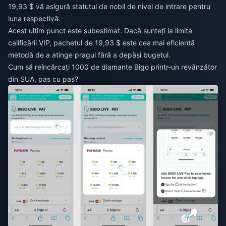
19,93 $ vă asigură statutul de nobil de nivel de intrare pentru
luna respectivă.
Acest ultim punct este subestimat. Dacă sunteți la limita
calificării VIP, pachetul de 19,93 $ este cea mai eficientă
metodă de a atinge pragul fără a depăși bugetul.
Cum să reîncărcați 1000 de diamante Bigo printr-un revânzător
din SUA, pas cu pas?