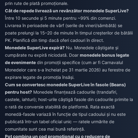
prin rute de plată promoționale.
Cât de repede livrează un revânzător monedele SuperLive?
Între 10 secunde și 5 minute pentru ~99% din comenzi.
Livrarea în perioadele de vârf (serile de vineri/sâmbătă) se
poate prelungi la 15–20 de minute în timpul creșterilor de bătălii
PK. Planifică din timp dacă oferi cadouri în direct.
Monedele SuperLive expiră?
Nu. Monedele câștigate și
cumpărate nu expiră niciodată. Doar
monedele bonus legate
de evenimente
din promoții specifice (cum ar fi Carnavalul
Monedelor care s-a încheiat pe 31 martie 2026) au ferestre de
expirare legate de promoția însăși.
Cum se convertesc monedele SuperLive în fasole (Beans)
pentru host?
Monedele finanțează cadourile (trandafiri,
castele, iahturi); host-urile câștigă fasole din cadourile primite la
o rată de conversie stabilită de platformă. Rata exactă
monedă-fasole variază în funcție de tipul cadoului și nu este
publicată într-un tabel oficial unic — ratele urmărite de
comunitate sunt cea mai bună referință.
Pot combina un cod promoțional cu o reducere de