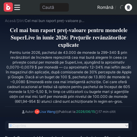
Caută
Română
/
Acasă
/
Știri
/
Cel mai bun raport preț-valoare pentru monedele SuperLive în iunie 2026: Prețurile revânzătorilor explicate
Cel mai bun raport preț-valoare pentru monedele
SuperLive în iunie 2026: Prețurile revânzătorilor
explicate
Pentru iunie 2026, pachetul de 43.000 de monede la 299–340 $ prin
revânzători de încredere reprezintă cea mai bună alegere în ceea ce
privește costul per monedă pe SuperLive, ajungând la aproximativ
0,0070–0,0079 $ per monedă — cu aproximativ 12–34% mai ieftin decât
în magazinul din aplicație, după comisioanele de 30% percepute de Apple
și Google. Dacă ai un buget de 100 $, pachetul de 13.800 de monede la
~0,0080 $/monedă este cea mai inteligentă achiziție. Cei care oferă
cadouri ocazional ar trebui să opteze pentru pachetul de început de 605
monede la 5,10–5,50 $, în timp ce utilizatorii cu bugete mari și agențiile
obțin cel mai mic tarif per monedă prin nivelul de 100.000 de monede
(661,94–954 $) atunci când sunt achiziționate în regim en-gros.
Autor:
Lisa Wang
Publicat la:
2026/06/15
17 min citit
Cuprins