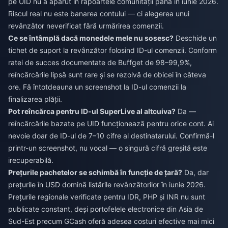
pe UID nu a apărut în rapoartele comunității până în iunie 2026.
Riscul real nu este banarea contului — ci alegerea unui
revânzător neverificat fără urmărirea comenzii.
Ce se întâmplă dacă monedele mele nu sosesc?
Deschide un
tichet de suport la revânzător folosind ID-ul comenzii. Conform
ratei de succes documentate de Buffget de 98–99,9%,
reîncărcările lipsă sunt rare și se rezolvă de obicei în câteva
ore. Fă întotdeauna un screenshot la ID-ul comenzii la
finalizarea plății.
Pot reîncărca pentru ID-ul SuperLive al altcuiva?
Da —
reîncărcările bazate pe UID funcționează pentru orice cont. Ai
nevoie doar de ID-ul de 7–10 cifre al destinatarului. Confirmă-l
printr-un screenshot, nu vocal — o singură cifră greșită este
irecuperabilă.
Prețurile pachetelor se schimbă în funcție de țară?
Da, dar
prețurile în USD domină listările revânzătorilor în iunie 2026.
Prețurile regionale verificate pentru IDR, PHP și INR nu sunt
publicate constant, deși portofelele electronice din Asia de
Sud-Est precum GCash oferă adesea costuri efective mai mici