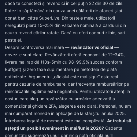
dacă te conectezi și revendici în cel puțin 22 din 30 de zile.
Ratezi o săptămână din cauza unei călătorii de afaceri și ai
donat bani către SuperLive. Din testele mele, utilizatorii
neregulați pierd 15–25% din valoarea nominală a cardului din
cauza revendicărilor ratate. Dacă nu oferi cadouri zilnic, sari
peste el.
Despre controversa mai mare —
revânzător vs oficial
—
dovezile sunt clare. Revânzătorii oferă economii de 12–34%,
livrare mai rapidă (10s–5min cu 98–99,9% succes conform
Buffget) și zero taxe suplimentare pe metodele de plată
optimizate. Argumentul „oficialul este mai sigur” este real
pentru cazurile de rambursare, dar frecvența rambursărilor pe
reîncărcările legitime este neglijabilă. Pentru utilizatorii atenți la
costuri care aleg un revânzător cu urmărire adecvată a
comenzilor și ghidare 2FA, alegerea este clară. Personal, nu am
mai cumpărat monede în aplicație de la sfârșitul anului 2025.
Întrebarea legată de moment este mai complicată.
Ar trebui să
aștepți un posibil eveniment în mai/iunie 2026?
Cadența
comunității sugerează unul, dar nicio notă oficială nu îl