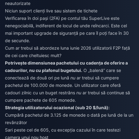
neautorizate
Niciun suport clienți live sau sistem de tichete
Verificarea în doi pași (2FA) pe contul tău SuperLive este
nenegociabilă, indiferent de locul de unde reîncarci. Este cel
mai important upgrade de siguranță pe care îl poți face în 30
de secunde.
Cum ar trebui să abordeze luna iunie 2026 utilizatorii F2P față
de cei care cheltuiesc mult?
Potrivește dimensiunea pachetului cu cadența de oferire a
cadourilor, nu cu plafonul bugetului.
O „balenă” care se
conectează de două ori pe lună
nu
ar trebui să cumpere
pachetul de 100.000 de monede. Un utilizator care oferă
cadouri zilnic cu un buget restrâns
nu
ar trebui să continue să
cumpere pachete de 605 monede.
Strategia utilizatorului ocazional (sub 20 $/lună):
Cumpără pachetul de 3.125 de monede o dată pe lună de la un
revânzător
Sari peste cel de 605, cu excepția cazului în care testezi
camera unui nou host