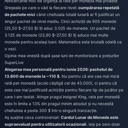
reîncărcările mici de urgență la rate per monedă mai proaste
Greșeala pe care o văd la fiecare nivel:
cumpărarea repetată
de pachete mici
când cheltuiala totală lunară ar fi justificat un
singur pachet de nivel mediu. Cinci achiziții de 605 monede
(25,50 $–27,50 $) îți aduc 3.025 de monede. Un pachet de
3.125 de monede (23,90 $–27,50 $) îți aduce mai multe
monede pentru aceiași bani. Matematica este brutală odată ce
o vezi.
Opinia mea onestă după șase luni de monitorizare a prețurilor
SuperLive
Alegerea mea personală pentru iunie 2026: pachetul de
13.800 de monede la ~110 $.
Nu pentru că are cea mai mică
rată per monedă (acolo câștigă cel de 43.000), ci pentru că
este
cea mai justificată achiziție
pentru fiecare tip de jucător pe
care l-am testat. Atinge pragul insignei King, rata per monedă
este în limita a 13% din pragul minim absolut și nu necesită
cheltuirea a peste 300 $ într-o singură tranzacție.
Aș susține ceva controversat:
Cardul Lunar de Monede este
supraevaluat pentru utilizatorii ocazionali
. Ieși pe zero doar