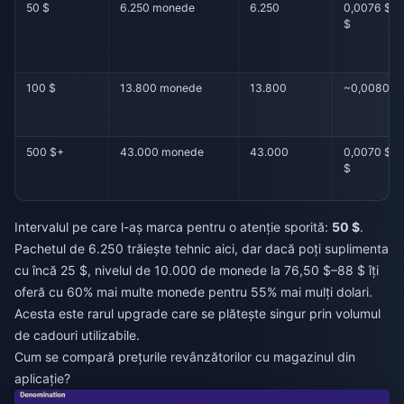
50 $
6.250 monede
6.250
0,0076 $–
$
100 $
13.800 monede
13.800
~0,0080 $
500 $+
43.000 monede
43.000
0,0070 $–
$
Intervalul pe care l-aș marca pentru o atenție sporită:
50 $
.
Pachetul de 6.250 trăiește tehnic aici, dar dacă poți suplimenta
cu încă 25 $, nivelul de 10.000 de monede la 76,50 $–88 $ îți
oferă cu 60% mai multe monede pentru 55% mai mulți dolari.
Acesta este rarul upgrade care se plătește singur prin volumul
de cadouri utilizabile.
Cum se compară prețurile revânzătorilor cu magazinul din
aplicație?