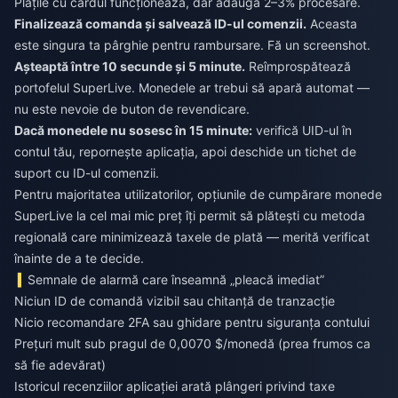
Plățile cu cardul funcționează, dar adaugă 2–3% procesare.
Finalizează comanda și salvează ID-ul comenzii.
Aceasta
este singura ta pârghie pentru rambursare. Fă un screenshot.
Așteaptă între 10 secunde și 5 minute.
Reîmprospătează
portofelul SuperLive. Monedele ar trebui să apară automat —
nu este nevoie de buton de revendicare.
Dacă monedele nu sosesc în 15 minute:
verifică UID-ul în
contul tău, repornește aplicația, apoi deschide un tichet de
suport cu ID-ul comenzii.
Pentru majoritatea utilizatorilor, opțiunile de
cumpărare monede
SuperLive la cel mai mic preț
îți permit să plătești cu metoda
regională care minimizează taxele de plată — merită verificat
înainte de a te decide.
Semnale de alarmă care înseamnă „pleacă imediat”
Niciun ID de comandă vizibil sau chitanță de tranzacție
Nicio recomandare 2FA sau ghidare pentru siguranța contului
Prețuri mult sub pragul de 0,0070 $/monedă (prea frumos ca
să fie adevărat)
Istoricul recenziilor aplicației arată plângeri privind taxe