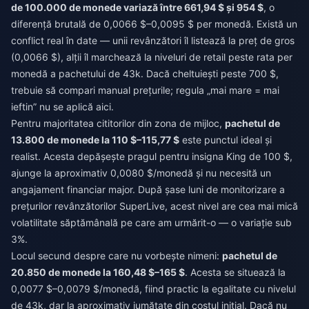
de 100.000 de monede variază între 661,94 $ și 954 $
, o
diferență brutală de 0,0066 $–0,0095 $ per monedă. Există un
conflict real în date — unii revânzători îl listează la preț de gros
(0,0066 $), alții îl marchează la niveluri de retail peste rata per
monedă a pachetului de 43k. Dacă cheltuiești peste 700 $,
trebuie să compari manual prețurile; regula „mai mare = mai
ieftin” nu se aplică aici.
Pentru majoritatea cititorilor din zona de mijloc,
pachetul de
13.800 de monede la 110 $–115,77 $
este punctul ideal și
realist. Acesta depășește pragul pentru insigna King de 100 $,
ajunge la aproximativ 0,0080 $/monedă și nu necesită un
angajament financiar major. După șase luni de monitorizare a
prețurilor revânzătorilor SuperLive, acest nivel are cea mai mică
volatilitate săptămânală pe care am urmărit-o — o variație sub
3%.
Locul secund despre care nu vorbește nimeni:
pachetul de
20.850 de monede la 160,48 $–165 $
. Acesta se situează la
0,0077 $–0,0079 $/monedă, fiind practic la egalitate cu nivelul
de 43k, dar la aproximativ jumătate din costul inițial. Dacă nu