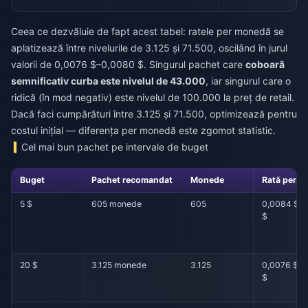
Ceea ce dezvăluie de fapt acest tabel: ratele per monedă se
aplatizează între nivelurile de 3.125 și 71.500, oscilând în jurul
valorii de 0,0076 $–0,0080 $. Singurul pachet care
coboară
semnificativ curba este nivelul de 43.000
, iar singurul care o
ridică (în mod negativ) este nivelul de 100.000 la preț de retail.
Dacă faci cumpărături între 3.125 și 71.500, optimizează pentru
costul inițial — diferența per monedă este zgomot statistic.
Cel mai bun pachet pe intervale de buget
Buget
Pachet recomandat
Monede
Rată per 
5 $
605 monede
605
0,0084 $–
$
20 $
3.125 monede
3.125
0,0076 $–
$