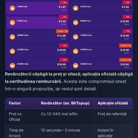
Revânzătorii câștigă la preț și viteză; aplicația oficială câștigă
la certitudinea rambursării.
Acesta este compromisul onest
într-o singură propoziție, iar restul sunt detalii.
Factor
Revânzător (ex: BitTopup)
Aplicație oficială
Preț vs.
Cu 12–34% mai ieftin
Preț de referință
Oficial
Timp de
10 secunde – 5 minute
Instant în
livrare
aplicație