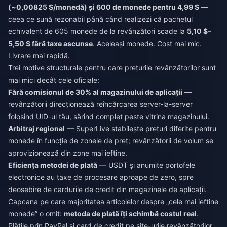
(~0,00825 $/monedă) și 600 de monede pentru 4,99 $
—
ceea ce sună rezonabil până când realizezi că pachetul
echivalent de 605 monede de la revânzători scade la
5,10 $–
5,50 $ fără taxe ascunse
. Aceleași monede. Cost mai mic.
Livrare mai rapidă.
Trei motive structurale pentru care prețurile revânzătorilor sunt
mai mici decât cele oficiale:
Fără comisionul de 30% al magazinului de aplicații
—
revânzătorii direcționează reîncărcarea server-la-server
folosind UID-ul tău, sărind complet peste vitrina magazinului.
Arbitraj regional
— SuperLive stabilește prețuri diferite pentru
monede în funcție de zonele de preț; revânzătorii de volum se
aprovizionează din zone mai ieftine.
Eficiența metodei de plată
— USDT și anumite portofele
electronice au taxe de procesare aproape de zero, spre
deosebire de cardurile de credit din magazinele de aplicații.
Capcana pe care majoritatea articolelor despre „cele mai ieftine
monede” o omit:
metoda de plată îți schimbă costul real
.
Plățile prin PayPal și card de credit pe site-urile revânzătorilor