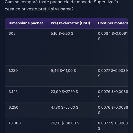
Cum se compară toate pachetele de monede SuperLive în
ceea ce privește prețul și valoarea?
Dimensiune pachet
Preț revânzător (USD)
Cost per monedă
605
5,10 $–5,50 $
0,0084 $–0,0091
$
1.230
9,46 $–11,00 $
0,0077 $–0,0089
$
3.125
23,90 $–27,50 $
0,0076 $–0,0088
$
6.250
47,80 $–55,00 $
0,0076 $–0,0088
$
10.000
76,50 $–88,00 $
0,0077 $–0,0088
$