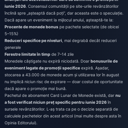
iunie 2026
. Consensul comunității pe site-urile revânzătorilor
înclină spre „așteaptă dacă poți”, dar aceasta este o speculație.
Dacă apare un eveniment la mijlocul anului, așteaptă-te la:
Procente de monede bonus
pe pachete selectate (de obicei
5–15%)
Reduceri specifice pe niveluri
, mai degrabă decât reduceri
generale
Ferestre limitate în timp
de 7–14 zile
Monedele câștigate nu expiră niciodată. Doar
bonusurile de
eveniment legate de promoții specifice
expiră. Așadar,
stocarea a 43.000 de monede acum și utilizarea lor în august
nu implică niciun risc de expirare — doar costul de oportunitate
dacă apare o promoție mai bună.
Pachetul de abonament Card Lunar de Monede există, dar
nu
a fost verificat niciun preț specific pentru iunie 2026
în
sursele revânzătorilor. L-aș trata ca pe o decizie separată de
calculele pachetelor din acest articol (mai multe despre asta în
Opinia Editorului).