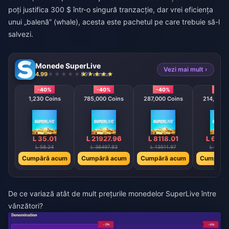
poți justifica 300 $ într-o singură tranzacție, dar vrei eficiența
unui „balenă” (whale), acesta este pachetul pe care trebuie să-l
salvezi.
Monede SuperLive
Vezi mai mult ›
4.99
897 vândut
-40%
-40%
-40%
-40
1,230 Coins
785,000 Coins
287,000 Coins
214,500 
L 35.01
L 21927.96
L 8118.01
L 6018
L 58.24
L 36497.83
L 13511.97
L 10017
Cumpără acum
Cumpără acum
Cumpără acum
Cumpără
De ce variază atât de mult prețurile monedelor SuperLive între
vânzători?