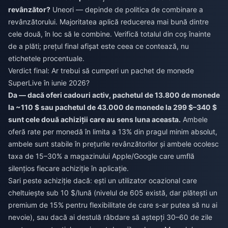
revânzător?
Uneori — depinde de politica de combinare a
revânzătorului. Majoritatea aplică reducerea mai bună dintre
cele două, în loc să le combine. Verifică totalul din coș înainte
de a plăti; prețul final afișat este ceea ce contează, nu
etichetele procentuale.
Verdict final: Ar trebui să cumperi un pachet de monede
SuperLive în iunie 2026?
Da — dacă oferi cadouri activ, pachetul de 13.800 de monede
la ~110 $ sau pachetul de 43.000 de monede la 299 $–340 $
sunt cele două achiziții care au sens luna aceasta.
Ambele
oferă rate per monedă în limita a 13% din pragul minim absolut,
ambele sunt stabile în prețurile revânzătorilor și ambele ocolesc
taxa de 15–30% a magazinului Apple/Google care umflă
silențios fiecare achiziție în aplicație.
Sari peste achiziție dacă: ești un utilizator ocazional care
cheltuiește sub 10 $/lună (nivelul de 605 există, dar plătești un
premium de 15% pentru flexibilitate de care s-ar putea să nu ai
nevoie), sau dacă ai destulă răbdare să aștepți 30–60 de zile