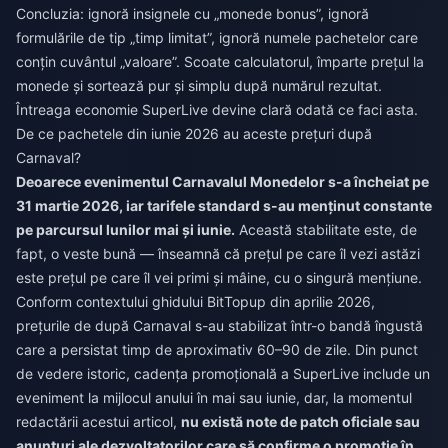
Concluzia: ignoră insignele cu „monede bonus”, ignoră
formulările de tip „timp limitat”, ignoră numele pachetelor care
conțin cuvântul „valoare”. Scoate calculatorul, împarte prețul la
monede și sortează pur și simplu după numărul rezultat.
Întreaga economie SuperLive devine clară odată ce faci asta.
De ce pachetele din iunie 2026 au aceste prețuri după
Carnaval?
Deoarece evenimentul Carnavalul Monedelor s-a încheiat pe
31 martie 2026, iar tarifele standard s-au menținut constante
pe parcursul lunilor mai și iunie.
Această stabilitate este, de
fapt, o veste bună — înseamnă că prețul pe care îl vezi astăzi
este prețul pe care îl vei primi și mâine, cu o singură mențiune.
Conform contextului ghidului BitTopup din aprilie 2026,
prețurile de după Carnaval s-au stabilizat într-o bandă îngustă
care a persistat timp de aproximativ 60–90 de zile. Din punct
de vedere istoric, cadența promoțională a SuperLive include un
eveniment la mijlocul anului în mai sau iunie, dar, la momentul
redactării acestui articol,
nu există note de patch oficiale sau
anunțuri ale dezvoltatorilor care să confirme o promoție în