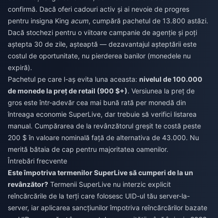
confirmă. Dacă oferi cadouri activ și ai nevoie de progres
pentru insigna King
acum
, cumpără pachetul de 13.800 astăzi.
Dacă stochezi pentru o viitoare campanie de agenție și poți
aștepta 30 de zile, așteaptă — dezavantajul așteptării este
costul de oportunitate, nu pierderea banilor (monedele nu
expiră).
Pachetul pe care l-aș evita luna aceasta:
nivelul de 100.000
de monede la preț de retail (900 $+)
. Versiunea la preț de
gros este într-adevăr cea mai bună rată per monedă din
întreaga economie SuperLive, dar trebuie să verifici listarea
manual. Cumpărarea de la revânzătorul greșit te costă peste
200 $ în valoare nominală față de alternativa de 43.000. Nu
merită bătaia de cap pentru majoritatea oamenilor.
Întrebări frecvente
Este împotriva termenilor SuperLive să cumperi de la un
revânzător?
Termenii SuperLive nu interzic explicit
reîncărcările de la terți care folosesc UID-ul tău server-la-
server, iar aplicarea sancțiunilor împotriva reîncărcărilor bazate