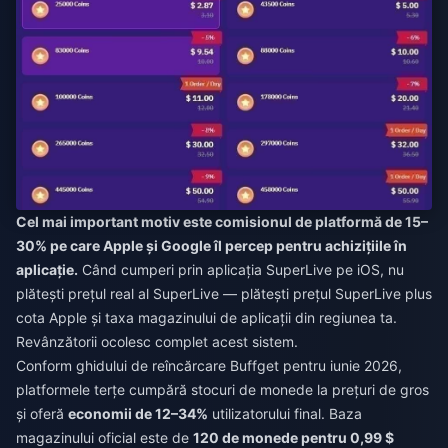
Cel mai important motiv este comisionul de platformă de 15–
30% pe care Apple și Google îl percep pentru achizițiile în
aplicație.
Când cumperi prin aplicația SuperLive pe iOS, nu
plătești prețul real al SuperLive — plătești prețul SuperLive plus
cota Apple și taxa magazinului de aplicații din regiunea ta.
Revânzătorii ocolesc complet acest sistem.
Conform ghidului de reîncărcare Buffget pentru iunie 2026,
platformele terțe cumpără stocuri de monede la prețuri de gros
și oferă
economii de 12–34%
utilizatorului final. Baza
magazinului oficial este de
120 de monede pentru 0,99 $