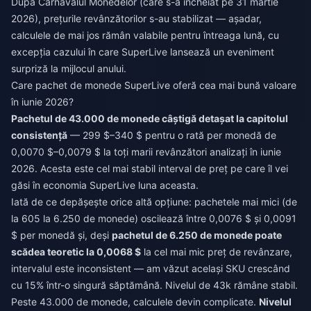
După Carnavalul Monedelor (care s-a încheiat pe 31 martie
2026), prețurile revânzătorilor s-au stabilizat — așadar,
calculele de mai jos rămân valabile pentru întreaga lună, cu
excepția cazului în care SuperLive lansează un eveniment
surpriză la mijlocul anului.
Care pachet de monede SuperLive oferă cea mai bună valoare
în iunie 2026?
Pachetul de 43.000 de monede câștigă detașat la capitolul
consistență
— 299 $–340 $ pentru o rată per monedă de
0,0070 $–0,0079 $ la toți marii revânzători analizați în iunie
2026. Acesta este cel mai stabil interval de preț pe care îl vei
găsi în economia SuperLive luna aceasta.
Iată de ce depășește orice altă opțiune: pachetele mai mici (de
la 605 la 6.250 de monede) oscilează între 0,0076 $ și 0,0091
$ per monedă și, deși
pachetul de 6.250 de monede poate
scădea teoretic la 0,0068 $
la cel mai mic preț de revânzare,
intervalul este inconsistent — am văzut același SKU crescând
cu 15% într-o singură săptămână. Nivelul de 43k rămâne stabil.
Peste 43.000 de monede, calculele devin complicate.
Nivelul