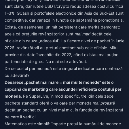
sunt clare, dar rutele USDT/crypto reduc adesea costul cu încă
1–3%. GCash și portofelele electronice din Asia de Sud-Est sunt
competitive, dar variază în funcție de săptămâna promoțională.
Există, de asemenea, un mit persistent care merită demontat:
acela că prețurile revânzătorilor sunt
mai mari
decât cele
oficiale din cauza „adaosului”. La fiecare nivel de pachet în iunie
2026, revânzătorii au prețuri constant sub cele oficiale. Mitul
provine din date învechite din 2022, când existau mai puține
parteneriate de gros. Nu mai este adevărat.
De ce costul per monedă este singurul indicator care contează
cu adevărat?
Deoarece „pachet mai mare = mai multe monede” este o
capcană de marketing care ascunde ineficiența costului per
monedă.
Pe SuperLive, în mod specific, trei din cele zece
pachete standard oferă o valoare per monedă
mai proastă
decât un pachet cu un nivel mai mic, în funcție de revânzătorul
pe care îl verifici.
Matematica este simplă: împarte prețul la numărul de monede.