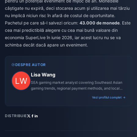
pentru un potențial eveniment de mijloc de an. Monedele
câștigate nu expiră, deci stocarea acum și utilizarea mai târziu
nu implică niciun risc în afară de costul de oportunitate.
Pachetul pe care să-l salvezi oricum:
43.000 de monede
. Este
cea mai predictibilă alegere cu cea mai bună valoare din
economia SuperLive în iunie 2026, iar acest lucru nu se va
schimba decât dacă apare un eveniment.
DESPRE AUTOR
Lisa Wang
SEA gaming market analyst covering Southeast Asian
gaming trends, regional payment methods, and local
gaming culture.
Vezi profilul complet →
DISTRIBUIE