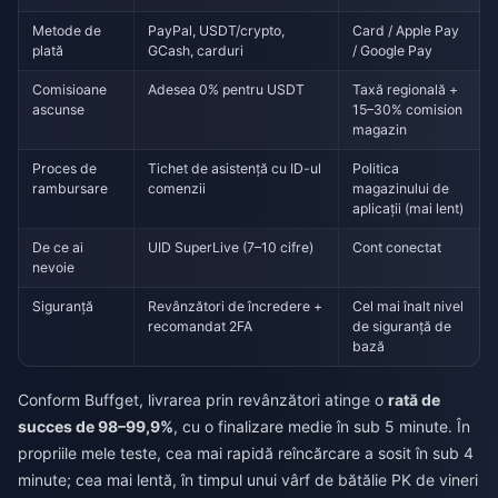
Metode de
PayPal, USDT/crypto,
Card / Apple Pay
plată
GCash, carduri
/ Google Pay
Comisioane
Adesea 0% pentru USDT
Taxă regională +
ascunse
15–30% comision
magazin
Proces de
Tichet de asistență cu ID-ul
Politica
rambursare
comenzii
magazinului de
aplicații (mai lent)
De ce ai
UID SuperLive (7–10 cifre)
Cont conectat
nevoie
Siguranță
Revânzători de încredere +
Cel mai înalt nivel
recomandat 2FA
de siguranță de
bază
Conform Buffget, livrarea prin revânzători atinge o
rată de
succes de 98–99,9%
, cu o finalizare medie în sub 5 minute. În
propriile mele teste, cea mai rapidă reîncărcare a sosit în sub 4
minute; cea mai lentă, în timpul unui vârf de bătălie PK de vineri