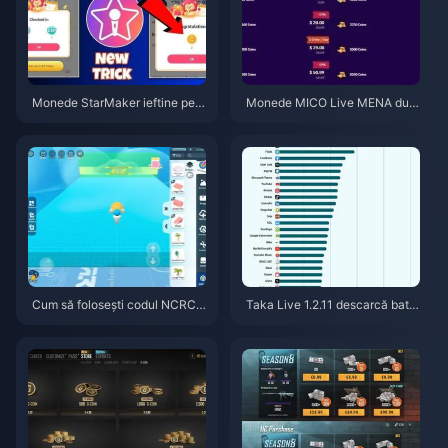
Monede StarMaker ieftine pent
Monede MICO Live MENA dup
ru audițiile SupernovaX 2026
ă v5.2: Cele mai ieftine oferte 2
(Reducere de 12-23%)
026
Cum să folosești codul NCRCK
Taka Live 1.2.11 descarcă bater
YT8EF pentru monede Eggy gr
ia rapid după actualizarea din i
atuite (aug. 2026)
ulie 2026? Cauze și soluții