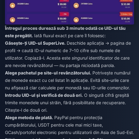
Întregul proces durează sub 3 minute odată ce UID-ul tău
este pregătit.
Iată fluxul exact pe care îl folosesc:
Găsește-ți UID-ul SuperLive.
Deschide aplicația → pagina de
profil → caută ID-ul numeric de 7–10 cifre sub numele de
utilizator. Copiază-l. Acesta este
singurul
identificator de care
are nevoie revânzătorul — nu partaja niciodată parola.
Alege pachetul pe site-ul revânzătorului.
Potrivește numărul
de monede exact cu cel listat în aplicație. Evită site-urile care
nu afișează clar calculele per monedă sau ID-urile comenzilor.
Introdu UID-ul și verifică de două ori.
O singură cifră greșită
trimite monedele unui străin, fără posibilitate de recuperare.
Citește-l de două ori.
Alege metoda de plată.
PayPal pentru protecția
cumpărătorului, USDT pentru cele mai mici taxe,
GCash/portofel electronic pentru utilizatorii din Asia de Sud-Est.