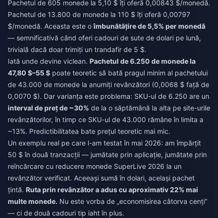
Pachetul de 605 monede la 5,10 $ îți oferă 0,00843 $/monedă.
Pachetul de 13.800 de monede la 110 $ îți oferă 0,00797
$/monedă. Aceasta este o
îmbunătățire de 5,5% per monedă
— semnificativă când oferi cadouri de sute de dolari pe lună,
trivială dacă doar trimiți un trandafir de 5 $.
Iată unde devine viclean.
Pachetul de 6.250 de monede la
47,80 $–55 $
poate teoretic să bată pragul minim al pachetului
de 43.000 de monede la anumiți revânzători (0,0068 $ față de
0,0070 $). Dar varianța este problema: SKU-ul de 6.250 are un
interval de preț de ~30%
de la o săptămână la alta pe site-urile
revânzătorilor, în timp ce SKU-ul de 43.000 rămâne în limita a
~13%. Predictibilitatea bate prețul teoretic mai mic.
Un exemplu real pe care l-am testat în mai 2026: am împărțit
50 $ în două tranzacții — jumătate prin aplicație, jumătate prin
reîncărcare cu reducere monede SuperLive 2026
la un
revânzător verificat. Aceeași sumă în dolari, același pachet
țintă.
Ruta prin revânzător a adus cu aproximativ 22% mai
multe monede.
Nu este vorba de „economisirea câtorva cenți”
— ci de două cadouri tip iaht în plus.