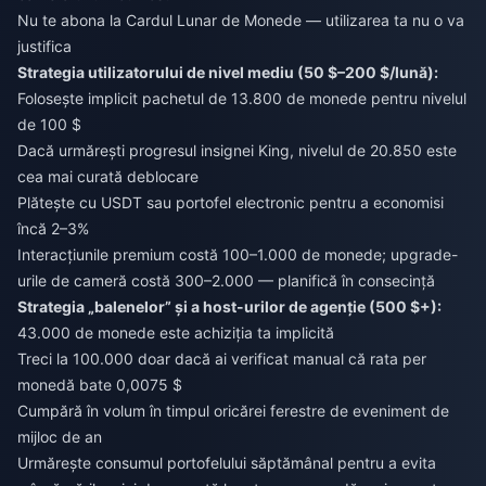
Nu te abona la Cardul Lunar de Monede — utilizarea ta nu o va
justifica
Strategia utilizatorului de nivel mediu (50 $–200 $/lună):
Folosește implicit pachetul de 13.800 de monede pentru nivelul
de 100 $
Dacă urmărești progresul insignei King, nivelul de 20.850 este
cea mai curată deblocare
Plătește cu USDT sau portofel electronic pentru a economisi
încă 2–3%
Interacțiunile premium costă 100–1.000 de monede; upgrade-
urile de cameră costă 300–2.000 — planifică în consecință
Strategia „balenelor” și a host-urilor de agenție (500 $+):
43.000 de monede este achiziția ta implicită
Treci la 100.000 doar dacă ai verificat manual că rata per
monedă bate 0,0075 $
Cumpără în volum în timpul oricărei ferestre de eveniment de
mijloc de an
Urmărește consumul portofelului săptămânal pentru a evita