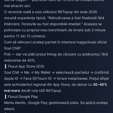
mai atractiv aici.
O recenzie reală a unui utilizator BitTopup din iunie 2026
rezumă experiența tipică:
"Reîncărcarea a fost finalizată fără
întârziere. Fondurile au fost disponibile imediat."
Aceasta se
potrivește cu propriul meu benchmark de livrare sub 2 minute
pentru 11 din 12 comenzi.
Cum să reîncarci același pachet în interiorul magazinului oficial
Soul Chill?
Poți — dar vei plăti prețul întreg de vânzare cu amănuntul, fără
reducerea de 40%.
Fluxul App Store (iOS)
Soul Chill → Me → My Wallet → selectează pachetul → confirmă
Apple ID → Face ID/Touch ID → livrare instantanee. Prețul afișat
este echivalentul regional din App Store, de obicei cu
30-40%
mai mare
decât ruta UID BitTopup.
Fluxul Google Play
Meniu identic, Google Play gestionează plata. Se aplică același
adaos.