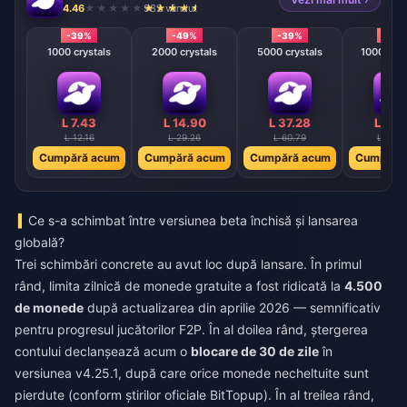
4.46
982 vândut
-39%
-49%
-39%
-39
1000 crystals
2000 crystals
5000 crystals
10000 cry
L 7.43
L 14.90
L 37.28
L 74.
L 12.16
L 29.26
L 60.79
L 121.
Cumpără acum
Cumpără acum
Cumpără acum
Cumpără
Ce s-a schimbat între versiunea beta închisă și lansarea
globală?
Trei schimbări concrete au avut loc după lansare. În primul
rând, limita zilnică de monede gratuite a fost ridicată la
4.500
de monede
după actualizarea din aprilie 2026 — semnificativ
pentru progresul jucătorilor F2P. În al doilea rând, ștergerea
contului declanșează acum o
blocare de 30 de zile
în
versiunea v4.25.1, după care orice monede necheltuite sunt
pierdute (conform știrilor oficiale BitTopup). În al treilea rând,