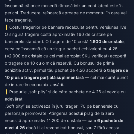
înseamnă că orice monedă rămasă într-un cont latent este în
pericol. Traducere: reîncarcă aproape de momentul în care vei
face tragerile.
Costul tragerilor pe bannere recalculat pentru versiunea live
O singură tragere costă aproximativ 160 de cristale pe
bannerele standard. O tragere de 10 costă
1.600 de cristale
,
ceea ce înseamnă că un singur pachet echivalent cu 4.26
(≈2.000 de cristale cu cel mai apropiat SKU verificat) acoperă
o tragere de 10 cu o mică rezervă. Cu bonusul de primă
achiziție activ, primul tău pachet de 4.26 acoperă
o tragere de
10 plus o tragere parțială suplimentară
— cel mai curat punct
de intrare în economia lansării.
Pragurile „soft pity” și de câte pachete de 4.26 ai nevoie cu
adevărat
„Soft pity” se activează în jurul tragerii 70 pe bannerele cu
personaje promovate. Atingerea acestui prag de la zero
necesită aproximativ 11.200 de cristale — cam
6 pachete de
nivel 4.26
dacă ți-ai revendicat bonusul, sau 7 fără acesta.