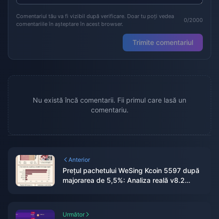
Comentariul tău va fi vizibil după verificare. Doar tu poți vedea
0/2000
comentariile în așteptare în acest browser.
Trimite comentariul
Nu există încă comentarii. Fii primul care lasă un
comentariu.
Anterior
Prețul pachetului WeSing Kcoin 5597 după
majorarea de 5,5%: Analiza reală v8.2
(2026)
Următor