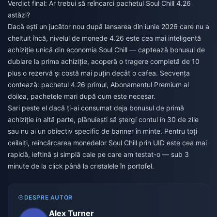
Verdict final: Ar trebui să reîncarci pachetul Soul Chill 4.26
astăzi?
Dacă ești un jucător nou după lansarea din iunie 2026 care nu a
cheltuit încă, nivelul de monede 4.26 este cea mai inteligentă
achiziție unică din economia Soul Chill — captează bonusul de
dublare la prima achiziție, acoperă o tragere completă de 10
plus o rezervă și costă mai puțin decât o cafea. Secvența
contează: pachetul 4.26 primul, Abonamentul Premium al
doilea, pachetele mari după cum este necesar.
Sari peste el dacă ți-ai consumat deja bonusul de primă
achiziție în altă parte, plănuiești să ștergi contul în 30 de zile
sau nu ai un obiectiv specific de banner în minte. Pentru toți
ceilalți,
reîncărcarea monedelor Soul Chill
prin UID este cea mai
rapidă, ieftină și simplă cale pe care am testat-o — sub 3
minute de la click până la cristalele în portofel.
DESPRE AUTOR
Alex Turner