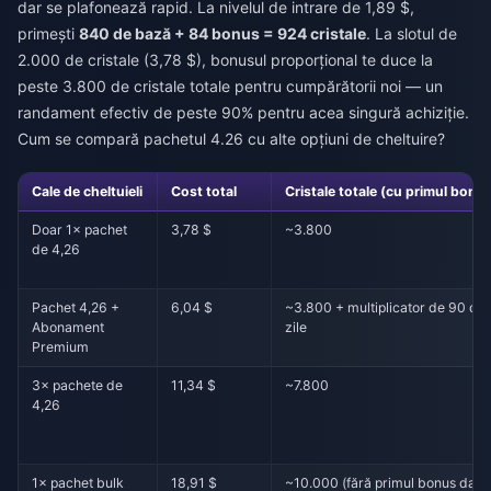
dar se plafonează rapid. La nivelul de intrare de 1,89 $,
primești
840 de bază + 84 bonus = 924 cristale
. La slotul de
2.000 de cristale (3,78 $), bonusul proporțional te duce la
peste 3.800 de cristale totale pentru cumpărătorii noi — un
randament efectiv de peste 90% pentru acea singură achiziție.
Cum se compară pachetul 4.26 cu alte opțiuni de cheltuire?
Cale de cheltuieli
Cost total
Cristale totale (cu primul bonu
Doar 1× pachet
3,78 $
~3.800
de 4,26
Pachet 4,26 +
6,04 $
~3.800 + multiplicator de 90 de
Abonament
zile
Premium
3× pachete de
11,34 $
~7.800
4,26
1× pachet bulk
18,91 $
~10.000 (fără primul bonus dac