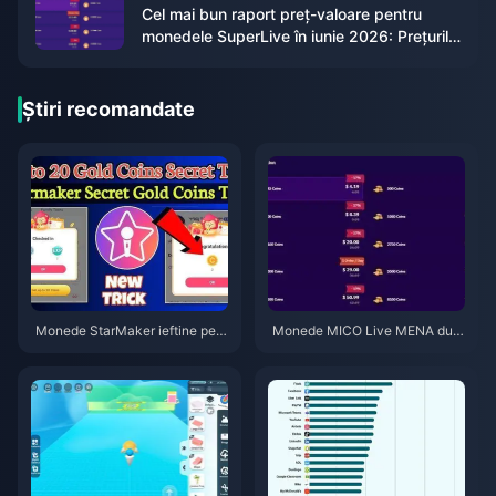
Cel mai bun raport preț-valoare pentru
monedele SuperLive în iunie 2026: Prețurile
revânzătorilor explicate
Știri recomandate
Monede StarMaker ieftine pent
Monede MICO Live MENA dup
ru audițiile SupernovaX 2026
ă v5.2: Cele mai ieftine oferte 2
(Reducere de 12-23%)
026