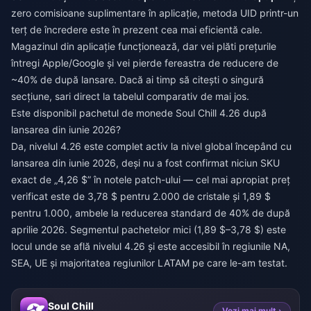
zero comisioane suplimentare în aplicație, metoda UID printr-un
terț de încredere este în prezent cea mai eficientă cale.
Magazinul din aplicație funcționează, dar vei plăti prețurile
întregi Apple/Google și vei pierde fereastra de reducere de
~40% de după lansare. Dacă ai timp să citești o singură
secțiune, sari direct la tabelul comparativ de mai jos.
Este disponibil pachetul de monede Soul Chill 4.26 după
lansarea din iunie 2026?
Da, nivelul 4.26 este complet activ la nivel global începând cu
lansarea din iunie 2026, deși nu a fost confirmat niciun SKU
exact de „4,26 $” în notele patch-ului — cel mai apropiat preț
verificat este de 3,78 $ pentru 2.000 de cristale și 1,89 $
pentru 1.000, ambele la reducerea standard de 40% de după
aprilie 2026. Segmentul pachetelor mici (1,89 $–3,78 $) este
locul unde se află nivelul 4.26 și este accesibil în regiunile NA,
SEA, UE și majoritatea regiunilor LATAM pe care le-am testat.
Soul Chill
Vezi mai mult ›