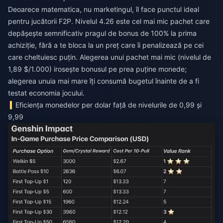
Deoarece matematica, nu marketingul, îl face punctul ideal
pentru jucătorii F2P. Nivelul 4.26 este cel mai mic pachet care
depășește semnificativ pragul de bonus de 100% la prima
achiziție, fără a te bloca la un preț care îi penalizează pe cei
care cheltuiesc puțin. Alegerea unui pachet mai mic (nivelul de
1,89 $/1.000) irosește bonusul pe prea puține monede;
alegerea unuia mai mare îți consumă bugetul înainte de a fi
testat economia jocului.
Eficiența monedelor per dolar față de nivelurile de 0,99 și
9,99