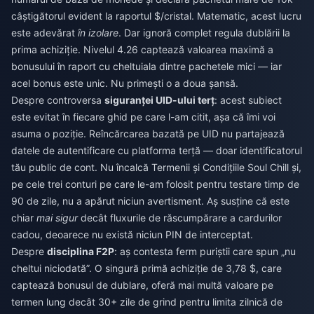
câștigătorul evident la raportul $/cristal. Matematic, acest lucru
este adevărat
în izolare
. Dar ignoră complet regula dublării la
prima achiziție. Nivelul 4.26 captează valoarea maximă a
bonusului în raport cu cheltuiala dintre pachetele mici — iar
acel bonus este unic. Nu primești o a doua șansă.
Despre controversa
siguranței UID-ului terț
: acest subiect
este evitat în fiecare ghid pe care l-am citit, așa că îmi voi
asuma o poziție. Reîncărcarea bazată pe UID nu partajează
datele de autentificare cu platforma terță — doar identificatorul
tău public de cont. Nu încalcă Termenii și Condițiile Soul Chill și,
pe cele trei conturi pe care le-am folosit pentru testare timp de
90 de zile, nu a apărut niciun avertisment. Aș susține că este
chiar
mai sigur
decât fluxurile de răscumpărare a cardurilor
cadou, deoarece nu există niciun PIN de interceptat.
Despre
disciplina F2P
: aș contesta ferm puriștii care spun „nu
cheltui niciodată”. O singură primă achiziție de 3,78 $, care
captează bonusul de dublare, oferă mai multă valoare pe
termen lung decât 30+ zile de grind pentru limita zilnică de