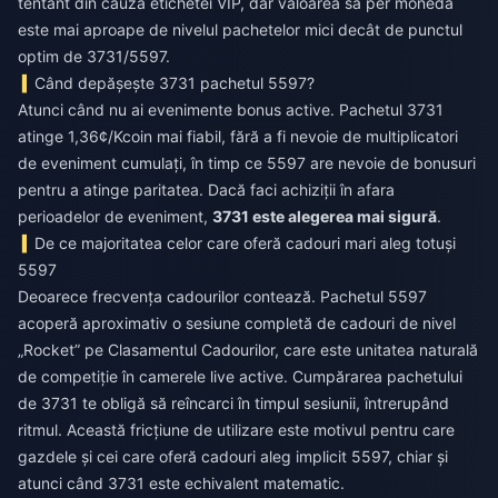
tentant din cauza etichetei VIP, dar valoarea sa per monedă
este mai aproape de nivelul pachetelor mici decât de punctul
optim de 3731/5597.
Când depășește 3731 pachetul 5597?
Atunci când nu ai evenimente bonus active. Pachetul 3731
atinge 1,36¢/Kcoin mai fiabil, fără a fi nevoie de multiplicatori
de eveniment cumulați, în timp ce 5597 are nevoie de bonusuri
pentru a atinge paritatea. Dacă faci achiziții în afara
perioadelor de eveniment,
3731 este alegerea mai sigură
.
De ce majoritatea celor care oferă cadouri mari aleg totuși
5597
Deoarece frecvența cadourilor contează. Pachetul 5597
acoperă aproximativ o sesiune completă de cadouri de nivel
„Rocket” pe Clasamentul Cadourilor, care este unitatea naturală
de competiție în camerele live active. Cumpărarea pachetului
de 3731 te obligă să reîncarci în timpul sesiunii, întrerupând
ritmul. Această fricțiune de utilizare este motivul pentru care
gazdele și cei care oferă cadouri aleg implicit 5597, chiar și
atunci când 3731 este echivalent matematic.