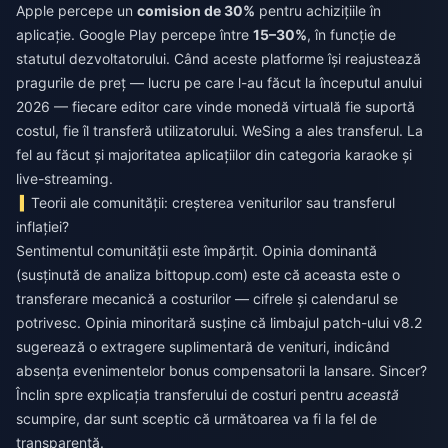
Apple percepe un
comision de 30%
pentru achizițiile în
aplicație. Google Play percepe între
15–30%
, în funcție de
statutul dezvoltatorului. Când aceste platforme își reajustează
pragurile de preț — lucru pe care l-au făcut la începutul anului
2026 — fiecare editor care vinde monedă virtuală fie suportă
costul, fie îl transferă utilizatorului. WeSing a ales transferul. La
fel au făcut și majoritatea aplicațiilor din categoria karaoke și
live-streaming.
Teorii ale comunității: creșterea veniturilor sau transferul
inflației?
Sentimentul comunității este împărțit. Opinia dominantă
(susținută de analiza bittopup.com) este că aceasta este o
transferare mecanică a costurilor — cifrele și calendarul se
potrivesc. Opinia minoritară susține că limbajul patch-ului v8.2
sugerează o extragere suplimentară de venituri, indicând
absența evenimentelor bonus compensatorii la lansare. Sincer?
Înclin spre explicația transferului de costuri pentru
această
scumpire, dar sunt sceptic că următoarea va fi la fel de
transparentă.