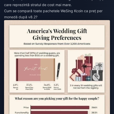
care reprezintă stratul de cost mai mare.
Cum se compară toate pachetele WeSing Kcoin ca preț per
monedă după v8.2?