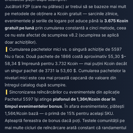
Jucătorii F2P (care nu plătesc) ar trebui să se bazeze mai mult
pe metodele de obținere a Kcoin gratuit — sarcinile zilnice,
evenimentele și seriile de logare pot aduce până la
3.675 Kcoin
gratuit pe lună
prin cumularea constantă a cinci metode, ceea
ce nu este afectat de scumpirea v8.2 (scumpirea se aplică
doar achizițiilor).
Cumularea pachetelor mici vs. o singură achiziție de 5597
Nu o face. Două pachete de 1866 costă aproximativ 55,30 $–
58,34 $ împreună pentru 3.732 Kcoin — mai puțini Kcoin decât
un singur pachet de 3731 la 53,60 $. Cumularea pachetelor la
niveluri mici este cea mai proastă capcană de valoare din
întregul catalog după scumpire.
Sincronizarea reîncărcărilor cu evenimentele din aplicație
Pachetul 5597 își atinge
plafonul de 1,36¢/Kcoin doar în
timpul evenimentelor bonus
. În afara evenimentelor, plătești
1,56¢/Kcoin bază — o primă de 15% pentru același SKU.
Așteaptă fereastra de bonus dacă poți. Testele comunității pe
mai multe cicluri de reîncărcare arată constant că randamentul