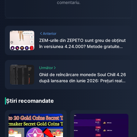
comentariu.
Anterior
ZEM-urile din ZEPETO sunt greu de obținut
în versiunea 4.24.000? Metode gratuite
testate timp de 14 zile
Următor
Ghid de reîncărcare monede Soul Chill 4.26
după lansarea din iunie 2026: Prețuri reale,
bonusuri și verdict
Știri recomandate