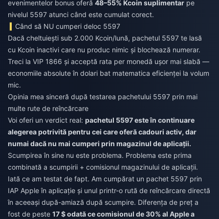
evenimentelor bonus oferă
48–55% Kcoin suplimentar
pe
nivelul 5597 atunci când este cumulat corect.
Când să NU cumperi deloc 5597
Dacă cheltuiești sub 2.000 Kcoin/lună, pachetul 5597 te lasă
cu Kcoin inactivi care nu produc nimic și blochează numerar.
Treci la VIP 1866 și acceptă rata per monedă ușor mai slabă —
economiile absolute în dolari bat matematica eficienței la volum
mic.
Opinia mea sinceră după testarea pachetului 5597 prin mai
multe rute de reîncărcare
Voi oferi un verdict real:
pachetul 5597 este în continuare
alegerea potrivită pentru cei care oferă cadouri activ, dar
numai dacă nu mai cumperi prin magazinul de aplicații.
Scumpirea în sine nu este problema. Problema este prima
combinată a scumpirii + comisionul magazinului de aplicații.
Iată ce am testat de fapt. Am cumpărat un pachet 5597 prin
IAP Apple în aplicație și unul printr-o rută de reîncărcare directă
în aceeași după-amiază după scumpire. Diferența de preț a
fost de peste
17 $ odată ce comisionul de 30% al Apple a