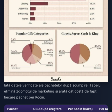
Iată datele verificate ale pachetelor după scumpire. Tabelul
elimină zgomotul de marketing și arată cât costă de fapt
fiecare pachet per Kcoin.
Pachet
USD după creștere
Per Kcoin (Bază)
Per Kco