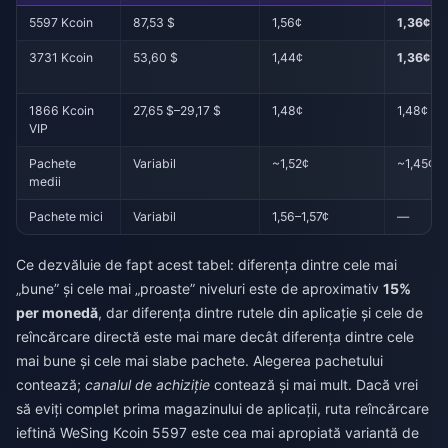
5597 Kcoin
87,53 $
1,56¢
1,36¢
3731 Kcoin
53,60 $
1,44¢
1,36¢
1866 Kcoin
27,65 $–29,17 $
1,48¢
1,48¢
VIP
Pachete
Variabil
~1,52¢
~1,45¢
medii
Pachete mici
Variabil
1,56–1,57¢
—
Ce dezvăluie de fapt acest tabel: diferența dintre cele mai
„bune” și cele mai „proaste” niveluri este de aproximativ
15%
per monedă
, dar diferența dintre rutele din aplicație și cele de
reîncărcare directă este mai mare decât diferența dintre cele
mai bune și cele mai slabe pachete. Alegerea pachetului
contează;
canalul de achiziție
contează și mai mult. Dacă vrei
să eviți complet prima magazinului de aplicații, ruta
reîncărcare
ieftină WeSing Kcoin 5597
este cea mai apropiată variantă de