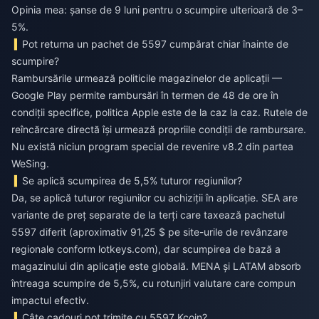
Opinia mea: șanse de 9 luni pentru o scumpire ulterioară de 3–
5%.
Pot returna un pachet de 5597 cumpărat chiar înainte de
scumpire?
Rambursările urmează politicile magazinelor de aplicații —
Google Play permite rambursări în termen de 48 de ore în
condiții specifice, politica Apple este de la caz la caz. Rutele de
reîncărcare directă își urmează propriile condiții de rambursare.
Nu există niciun program special de revenire v8.2 din partea
WeSing.
Se aplică scumpirea de 5,5% tuturor regiunilor?
Da, se aplică tuturor regiunilor cu achiziții în aplicație. SEA are
variante de preț separate de la terți care taxează pachetul
5597 diferit (aproximativ 91,25 $ pe site-urile de revânzare
regionale conform lotkeys.com), dar scumpirea de bază a
magazinului din aplicație este globală. MENA și LATAM absorb
întreaga scumpire de 5,5%, cu rotunjiri valutare care compun
impactul efectiv.
Câte cadouri pot trimite cu 5597 Kcoin?