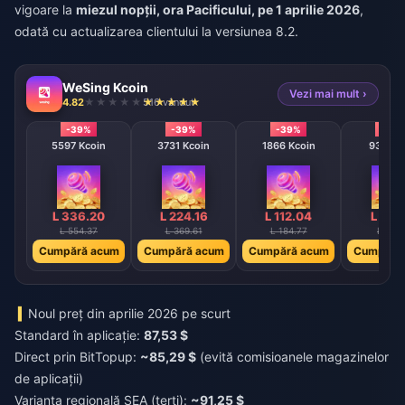
vigoare la
miezul nopții, ora Pacificului, pe 1 aprilie 2026
,
odată cu actualizarea clientului la versiunea 8.2.
WeSing Kcoin
Vezi mai mult ›
4.82
516 vândut
-39%
-39%
-39%
-39
5597 Kcoin
3731 Kcoin
1866 Kcoin
933 Kc
L 336.20
L 224.16
L 112.04
L 56.
L 554.37
L 369.61
L 184.77
L 92.4
Cumpără acum
Cumpără acum
Cumpără acum
Cumpără
Noul preț din aprilie 2026 pe scurt
Standard în aplicație:
87,53 $
Direct prin BitTopup:
~85,29 $
(evită comisioanele magazinelor
de aplicații)
Varianta regională SEA (terți):
~91,25 $