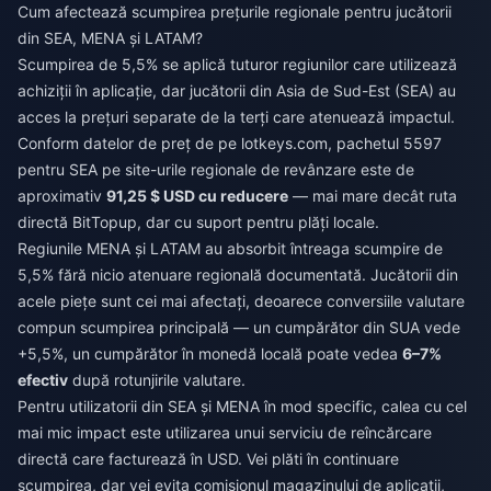
Cum afectează scumpirea prețurile regionale pentru jucătorii
din SEA, MENA și LATAM?
Scumpirea de 5,5% se aplică tuturor regiunilor care utilizează
achiziții în aplicație, dar jucătorii din Asia de Sud-Est (SEA) au
acces la prețuri separate de la terți care atenuează impactul.
Conform datelor de preț de pe lotkeys.com, pachetul 5597
pentru SEA pe site-urile regionale de revânzare este de
aproximativ
91,25 $ USD cu reducere
— mai mare decât ruta
directă BitTopup, dar cu suport pentru plăți locale.
Regiunile MENA și LATAM au absorbit întreaga scumpire de
5,5% fără nicio atenuare regională documentată. Jucătorii din
acele piețe sunt cei mai afectați, deoarece conversiile valutare
compun scumpirea principală — un cumpărător din SUA vede
+5,5%, un cumpărător în monedă locală poate vedea
6–7%
efectiv
după rotunjirile valutare.
Pentru utilizatorii din SEA și MENA în mod specific, calea cu cel
mai mic impact este utilizarea unui serviciu de reîncărcare
directă care facturează în USD. Vei plăti în continuare
scumpirea, dar vei evita comisionul magazinului de aplicații,