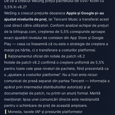
De ce a crescut WeSing prețul pachetului de 5597 Kcoin cu
5,5% în v8.2?
WeSing a crescut prețurile deoarece
Apple și Google și-au
ajustat nivelurile de preț
, iar Tencent Music a transferat acest
cost direct către utilizatori. Conform analizei echipei de prețuri
de la bittopup.com, creșterea de 5,5% corespunde aproape
exact ajustării nivelului de comision din App Store și Google
Play — ceea ce înseamnă că nu este o strategie de creștere a
marjei pe hârtie, ci o transferare a costurilor platformei.
Raționamentul oficial din notele de patch v8.2
Notele de patch v8.2 confirmă o creștere uniformă de 5,5%
pentru toate cele șase niveluri de pachete, fiind prezentată ca
o „ajustare a costurilor platformei”. Nu a fost emis niciun
comunicat de presă separat din partea Tencent — informația a
apărut prin intermediul distribuitorilor autorizați și al
documentației de patch, nu printr-un anunț formal. Merită
menționat: lipsa unei comunicări directe este neobișnuită
pentru o schimbare de preț de această amploare.
Moneda, taxele IAP și presiunile platformelor