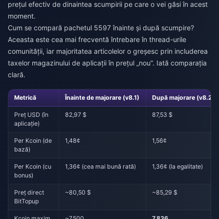
prețul efectiv de dinaintea scumpirii pe care o vei găsi în acest
moment.
Cum se compară pachetul 5597 înainte și după scumpire?
Aceasta este cea mai frecventă întrebare în thread-urile
comunității, iar majoritatea articolelor o greșesc prin includerea
taxelor magazinului de aplicații în prețul „nou”. Iată comparația
clară.
Metrică
Înainte de majorare (v8.1)
După majorare (v8.2)
Preț USD (în
82,97 $
87,53 $
aplicație)
Per Kcoin (de
1,48¢
1,56¢
bază)
Per Kcoin (cu
1,36¢ (cea mai bună rată)
1,36¢ (la egalitate)
bonus)
Preț direct
~80,50 $
~85,29 $
BitTopup
Kcoin maxim
~7.500
7.836