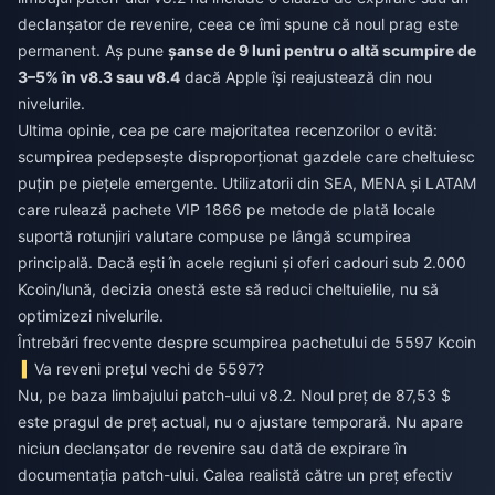
declanșator de revenire, ceea ce îmi spune că noul prag este
permanent. Aș pune
șanse de 9 luni pentru o altă scumpire de
3–5% în v8.3 sau v8.4
dacă Apple își reajustează din nou
nivelurile.
Ultima opinie, cea pe care majoritatea recenzorilor o evită:
scumpirea pedepsește disproporționat gazdele care cheltuiesc
puțin pe piețele emergente. Utilizatorii din SEA, MENA și LATAM
care rulează pachete VIP 1866 pe metode de plată locale
suportă rotunjiri valutare compuse pe lângă scumpirea
principală. Dacă ești în acele regiuni și oferi cadouri sub 2.000
Kcoin/lună, decizia onestă este să reduci cheltuielile, nu să
optimizezi nivelurile.
Întrebări frecvente despre scumpirea pachetului de 5597 Kcoin
Va reveni prețul vechi de 5597?
Nu, pe baza limbajului patch-ului v8.2. Noul preț de 87,53 $
este pragul de preț actual, nu o ajustare temporară. Nu apare
niciun declanșator de revenire sau dată de expirare în
documentația patch-ului. Calea realistă către un preț efectiv