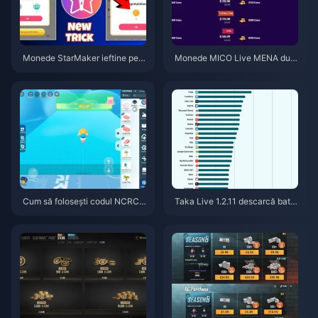
Monede StarMaker ieftine pent
Monede MICO Live MENA dup
ru audițiile SupernovaX 2026
ă v5.2: Cele mai ieftine oferte 2
(Reducere de 12-23%)
026
Cum să folosești codul NCRCK
Taka Live 1.2.11 descarcă bater
YT8EF pentru monede Eggy gr
ia rapid după actualizarea din i
atuite (aug. 2026)
ulie 2026? Cauze și soluții