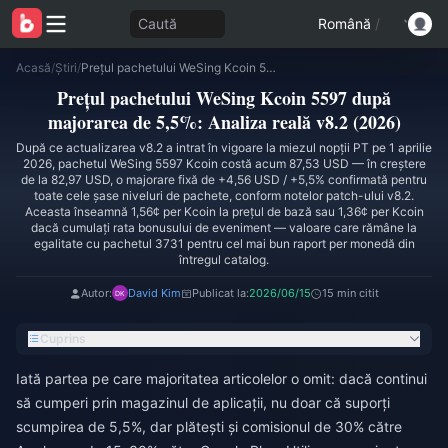
Caută
Română
/
Acasă
/
Știri
/
Prețul pachetului WeSing Kcoin 5597 după majorarea de 5,5%: Analiza reală v8.2 (2026)
Prețul pachetului WeSing Kcoin 5597 după
majorarea de 5,5%: Analiza reală v8.2 (2026)
După ce actualizarea v8.2 a intrat în vigoare la miezul nopții PT pe 1 aprilie
2026, pachetul WeSing 5597 Kcoin costă acum 87,53 USD — în creștere
de la 82,97 USD, o majorare fixă de +4,56 USD / +5,5% confirmată pentru
toate cele șase niveluri de pachete, conform notelor patch-ului v8.2.
Aceasta înseamnă 1,56¢ per Kcoin la prețul de bază sau 1,36¢ per Kcoin
dacă cumulați rata bonusului de eveniment — valoare care rămâne la
egalitate cu pachetul 3731 pentru cel mai bun raport per monedă din
întregul catalog.
Autor:
David Kim
Publicat la:
2026/06/15
15 min citit
Cuprins
Iată partea pe care majoritatea articolelor o omit: dacă continui
să cumperi prin magazinul de aplicații, nu doar că suporți
scumpirea de 5,5%, dar plătești și comisionul de 30% către