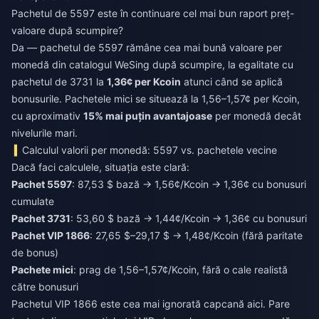
Pachetul de 5597 este în continuare cel mai bun raport preț-
valoare după scumpire?
Da — pachetul de 5597 rămâne cea mai bună valoare per
monedă din catalogul WeSing după scumpire, la egalitate cu
pachetul de 3731 la
1,36¢ per Kcoin
atunci când se aplică
bonusurile. Pachetele mici se situează la 1,56–1,57¢ per Kcoin,
cu aproximativ
15% mai puțin avantajoase
per monedă decât
nivelurile mari.
Calculul valorii per monedă: 5597 vs. pachetele vecine
Dacă faci calculele, situația este clară:
Pachet 5597
: 87,53 $ bază → 1,56¢/Kcoin → 1,36¢ cu bonusuri
cumulate
Pachet 3731
: 53,60 $ bază → 1,44¢/Kcoin → 1,36¢ cu bonusuri
Pachet VIP 1866
: 27,65 $–29,17 $ → 1,48¢/Kcoin (fără paritate
de bonus)
Pachete mici
: prag de 1,56–1,57¢/Kcoin, fără o cale realistă
către bonusuri
Pachetul VIP 1866 este cea mai ignorată capcană aici. Pare