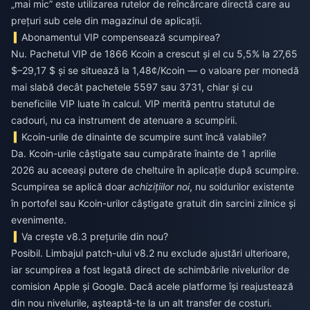
„mai mic” este utilizarea rutelor de reîncărcare directă care au
prețuri sub cele din magazinul de aplicații.
Abonamentul VIP compensează scumpirea?
Nu. Pachetul VIP de 1866 Kcoin a crescut și el cu 5,5% la 27,65
$–29,17 $ și se situează la 1,48¢/Kcoin — o valoare per monedă
mai slabă decât pachetele 5597 sau 3731, chiar și cu
beneficiile VIP luate în calcul. VIP merită pentru statutul de
cadouri, nu ca instrument de atenuare a scumpirii.
Kcoin-urile de dinainte de scumpire sunt încă valabile?
Da. Kcoin-urile câștigate sau cumpărate înainte de 1 aprilie
2026 au aceeași putere de cheltuire în aplicație după scumpire.
Scumpirea se aplică doar
achizițiilor noi
, nu soldurilor existente
în portofel sau Kcoin-urilor câștigate gratuit din sarcini zilnice și
evenimente.
Va crește v8.3 prețurile din nou?
Posibil. Limbajul patch-ului v8.2 nu exclude ajustări ulterioare,
iar scumpirea a fost legată direct de schimbările nivelurilor de
comision Apple și Google. Dacă acele platforme își reajustează
din nou nivelurile, așteaptă-te la un alt transfer de costuri.