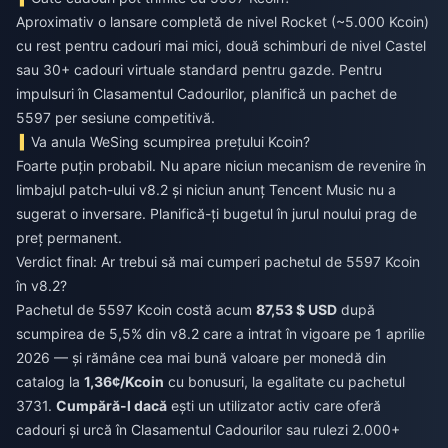
Aproximativ o lansare completă de nivel Rocket (~5.000 Kcoin)
cu rest pentru cadouri mai mici, două schimburi de nivel Castel
sau 30+ cadouri virtuale standard pentru gazde. Pentru
impulsuri în Clasamentul Cadourilor, planifică un pachet de
5597 per sesiune competitivă.
Va anula WeSing scumpirea prețului Kcoin?
Foarte puțin probabil. Nu apare niciun mecanism de revenire în
limbajul patch-ului v8.2 și niciun anunț Tencent Music nu a
sugerat o inversare. Planifică-ți bugetul în jurul noului prag de
preț permanent.
Verdict final: Ar trebui să mai cumperi pachetul de 5597 Kcoin
în v8.2?
Pachetul de 5597 Kcoin costă acum
87,53 $ USD
după
scumpirea de 5,5% din v8.2 care a intrat în vigoare pe 1 aprilie
2026 — și rămâne cea mai bună valoare per monedă din
catalog la
1,36¢/Kcoin
cu bonusuri, la egalitate cu pachetul
3731.
Cumpără-l dacă
ești un utilizator activ care oferă
cadouri și urcă în Clasamentul Cadourilor sau rulezi 2.000+