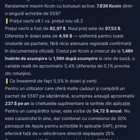
Randament maxim Kcoin cu bonusuri active:
7.836 Kcoin
dintr-
o singură achiziție de 5597
Prețul vechi v8.1 vs. prețul nou v8.2
Prețul vechi a fost de
82,97 $
. Noul preț este de
87,53 $
.
Diferența în dolari este de
4,56 $
— uniformă pentru toate
nivelurile de pachete, fără nicio atenuare regională confirmată
în documentația oficială. Costul per Kcoin a crescut de la
1,48¢
înainte de scumpire
la
1,56¢ după scumpire
la rata de bază, o
variație reală de aproximativ 5,4% (diferența de 0,1% provine
din rotunjire).
Ce înseamnă de fapt 5,5% în dolari și cenți
Pentru un utilizator care oferă multe cadouri și cumpără un
pachet de 5597 pe săptămână, scumpirea adaugă aproximativ
237 $ pe an
la cheltuielile suplimentare la tarifele din aplicație.
Pentru un cumpărător lunar, este vorba de
54,72 $ anual
. Nu
este catastrofal în sine, dar combinat cu comisionul de 30%
perceput de Apple pentru achizițiile în aplicație (IAP), prima
efectivă
față de o reîncărcare directă depășește 25%.