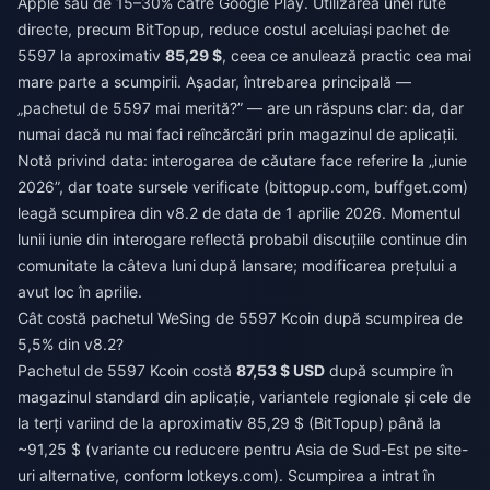
Apple sau de 15–30% către Google Play. Utilizarea unei rute
directe, precum BitTopup, reduce costul aceluiași pachet de
5597 la aproximativ
85,29 $
, ceea ce anulează practic cea mai
mare parte a scumpirii. Așadar, întrebarea principală —
„pachetul de 5597 mai merită?” — are un răspuns clar: da, dar
numai dacă nu mai faci reîncărcări prin magazinul de aplicații.
Notă privind data: interogarea de căutare face referire la „iunie
2026”, dar toate sursele verificate (bittopup.com, buffget.com)
leagă scumpirea din v8.2 de data de 1 aprilie 2026. Momentul
lunii iunie din interogare reflectă probabil discuțiile continue din
comunitate la câteva luni după lansare; modificarea prețului a
avut loc în aprilie.
Cât costă pachetul WeSing de 5597 Kcoin după scumpirea de
5,5% din v8.2?
Pachetul de 5597 Kcoin costă
87,53 $ USD
după scumpire în
magazinul standard din aplicație, variantele regionale și cele de
la terți variind de la aproximativ 85,29 $ (BitTopup) până la
~91,25 $ (variante cu reducere pentru Asia de Sud-Est pe site-
uri alternative, conform lotkeys.com). Scumpirea a intrat în