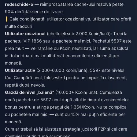
redeschide-o
— reîmprospătarea cache-ului rezolvă peste
90% din întârzierile de livrare
Cale condiționată: utilizator ocazional vs. utilizator care oferă
multe cadouri
Utilizator ocazional
(cheltuieli sub 2.000 Kcoin/lună): Treci la
pachetul VIP 1866 sau la pachete mai mici. Pachetul 5597 este
prea mult — vei rămâne cu Kcoin neutilizați, iar suma absolută
în dolari doare mai mult decât economiile de eficiență per
monedă.
Utilizator activ
(2.000–6.000 Kcoin/lună): 5597 este nivelul
tău. Cumpără unul, folosește-l pentru un impuls în clasament,
repetă după nevoie.
Gazdă de nivel „balenă”
(10.000+ Kcoin/lună): Cumulează
două pachete de 5597 unul după altul în timpul evenimentelor
bonus pentru a atinge pragul de 1,36¢/Kcoin. Nu te complica
cu pachetele mai mici — sunt cu 15% mai puțin eficiente per
monedă.
Cum ar trebui să își ajusteze strategia jucătorii F2P și cei care
cheltuiesc puțin după scumpire?