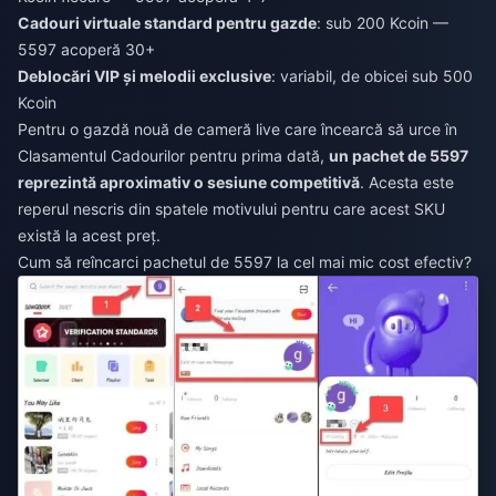
Cadouri virtuale standard pentru gazde
: sub 200 Kcoin —
5597 acoperă 30+
Deblocări VIP și melodii exclusive
: variabil, de obicei sub 500
Kcoin
Pentru o gazdă nouă de cameră live care încearcă să urce în
Clasamentul Cadourilor pentru prima dată,
un pachet de 5597
reprezintă aproximativ o sesiune competitivă
. Acesta este
reperul nescris din spatele motivului pentru care acest SKU
există la acest preț.
Cum să reîncarci pachetul de 5597 la cel mai mic cost efectiv?