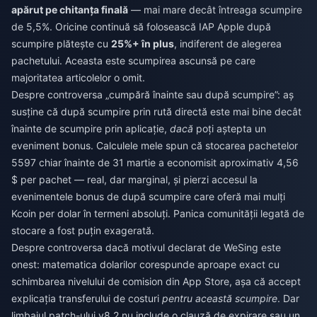
apărut pe chitanța finală
— mai mare decât întreaga scumpire
de 5,5%. Oricine continuă să folosească IAP Apple după
scumpire plătește cu
25%+ în plus
, indiferent de alegerea
pachetului. Aceasta este scumpirea ascunsă pe care
majoritatea articolelor o omit.
Despre controversa „cumpără înainte sau după scumpire”: aș
susține că după scumpire prin rută directă este mai bine decât
înainte de scumpire prin aplicație,
dacă
poți aștepta un
eveniment bonus. Calculele mele spun că stocarea pachetelor
5597 chiar înainte de 31 martie a economisit aproximativ 4,56
$ per pachet — real, dar marginal, și pierzi accesul la
evenimentele bonus de după scumpire care oferă mai mulți
Kcoin per dolar în termeni absoluți. Panica comunității legată de
stocare a fost puțin exagerată.
Despre controversa dacă motivul declarat de WeSing este
onest: matematica dolarilor corespunde aproape exact cu
schimbarea nivelului de comision din App Store, așa că accept
explicația transferului de costuri
pentru această scumpire
. Dar
limbajul patch-ului v8.2 nu include o clauză de expirare sau un