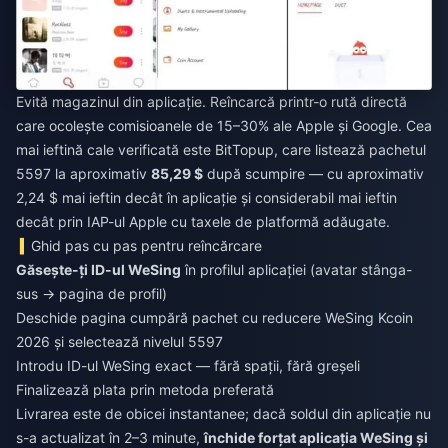
Evită magazinul din aplicație. Reîncarcă printr-o rută directă
care ocolește comisioanele de 15–30% ale Apple și Google. Cea
mai ieftină cale verificată este BitTopup, care listează pachetul
5597 la aproximativ
85,29 $
după scumpire — cu aproximativ
2,24 $ mai ieftin decât în aplicație și considerabil mai ieftin
decât prin IAP-ul Apple cu taxele de platformă adăugate.
Ghid pas cu pas pentru reîncărcare
Găsește-ți ID-ul WeSing
în profilul aplicației (avatar stânga-
sus → pagina de profil)
Deschide pagina
cumpără pachet cu reducere WeSing Kcoin
2026
și selectează nivelul 5597
Introdu ID-ul WeSing exact — fără spații, fără greșeli
Finalizează plata prin metoda preferată
Livrarea este de obicei instantanee; dacă soldul din aplicație nu
s-a actualizat în 2–3 minute,
închide forțat aplicația WeSing și