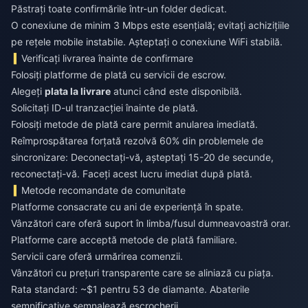
Păstrați toate confirmările într-un folder dedicat.
O conexiune de minim 3 Mbps este esențială; evitați achizițiile
pe rețele mobile instabile. Așteptați o conexiune WiFi stabilă.
Verificați livrarea înainte de confirmare
Folosiți platforme de plată cu servicii de escrow.
Alegeți
plata la livrare
atunci când este disponibilă.
Solicitați ID-ul tranzacției înainte de plată.
Folosiți metode de plată care permit anularea imediată.
Reîmprospătarea forțată rezolvă 60% din problemele de
sincronizare: Deconectați-vă, așteptați 15-20 de secunde,
reconectați-vă. Faceți acest lucru imediat după plată.
Metode recomandate de comunitate
Platforme consacrate cu ani de experiență în spate.
Vânzători care oferă suport în limba/fusul dumneavoastră orar.
Platforme care acceptă metode de plată familiare.
Servicii care oferă urmărirea comenzii.
Vânzători cu prețuri transparente care se aliniază cu piața.
Rata standard: ~$1 pentru 53 de diamante. Abaterile
semnificative semnalează escrocherii.