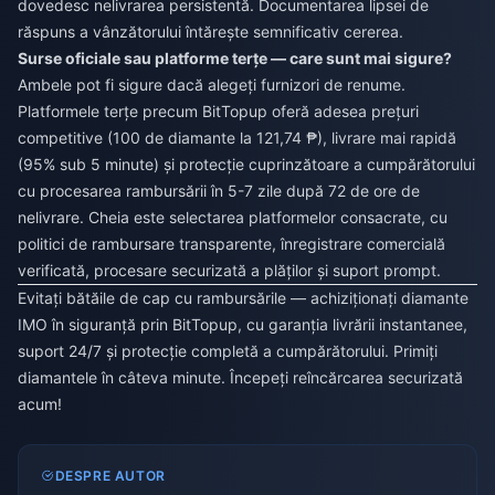
dovedesc nelivrarea persistentă. Documentarea lipsei de
răspuns a vânzătorului întărește semnificativ cererea.
Surse oficiale sau platforme terțe — care sunt mai sigure?
Ambele pot fi sigure dacă alegeți furnizori de renume.
Platformele terțe precum BitTopup oferă adesea prețuri
competitive (100 de diamante la 121,74 ₱), livrare mai rapidă
(95% sub 5 minute) și protecție cuprinzătoare a cumpărătorului
cu procesarea rambursării în 5-7 zile după 72 de ore de
nelivrare. Cheia este selectarea platformelor consacrate, cu
politici de rambursare transparente, înregistrare comercială
verificată, procesare securizată a plăților și suport prompt.
Evitați bătăile de cap cu rambursările — achiziționați diamante
IMO în siguranță prin BitTopup, cu garanția livrării instantanee,
suport 24/7 și protecție completă a cumpărătorului. Primiți
diamantele în câteva minute. Începeți reîncărcarea securizată
acum!
DESPRE AUTOR