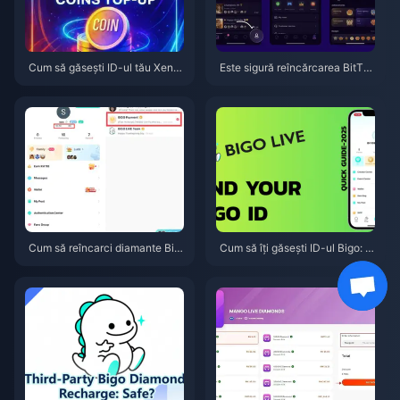
Cum să găsești ID-ul tău Xena
Este sigură reîncărcarea BitTop
Live: Ghidul complet 2026 pent
up Xena? Testul onest al unui e
ru localizarea, copierea și utiliz
ditor pentru 2026
area acestuia
Cum să reîncarci diamante Big
Cum să îți găsești ID-ul Bigo: G
o Live pe BitTopup: Ghidul com
hid rapid pas cu pas (2026)
plet pentru 2026