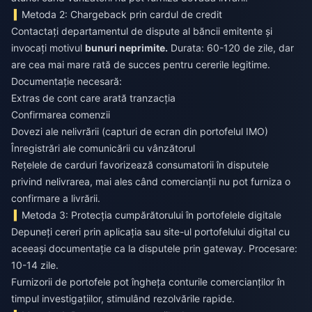
Metoda 2: Chargeback prin cardul de credit
Contactați departamentul de dispute al băncii emitente și
invocați motivul
bunuri neprimite.
Durata: 60-120 de zile, dar
are cea mai mare rată de succes pentru cererile legitime.
Documentație necesară:
Extras de cont care arată tranzacția
Confirmarea comenzii
Dovezi ale nelivrării (capturi de ecran din portofelul IMO)
Înregistrări ale comunicării cu vânzătorul
Rețelele de carduri favorizează consumatorii în disputele
privind nelivrarea, mai ales când comercianții nu pot furniza o
confirmare a livrării.
Metoda 3: Protecția cumpărătorului în portofelele digitale
Depuneți cereri prin aplicația sau site-ul portofelului digital cu
aceeași documentație ca la disputele prin gateway. Procesare:
10-14 zile.
Furnizorii de portofele pot îngheța conturile comercianților în
timpul investigațiilor, stimulând rezolvările rapide.