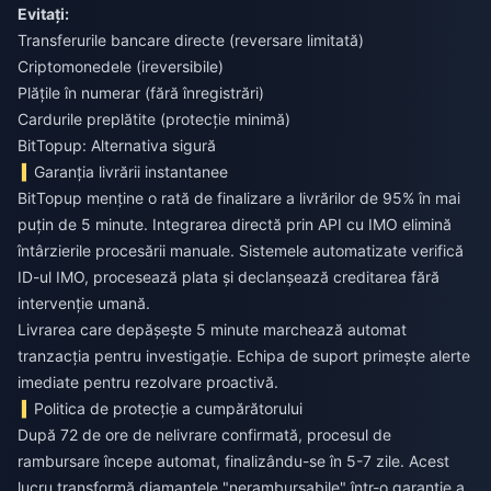
Evitați:
Transferurile bancare directe (reversare limitată)
Criptomonedele (ireversibile)
Plățile în numerar (fără înregistrări)
Cardurile preplătite (protecție minimă)
BitTopup: Alternativa sigură
Garanția livrării instantanee
BitTopup menține o rată de finalizare a livrărilor de 95% în mai
puțin de 5 minute. Integrarea directă prin API cu IMO elimină
întârzierile procesării manuale. Sistemele automatizate verifică
ID-ul IMO, procesează plata și declanșează creditarea fără
intervenție umană.
Livrarea care depășește 5 minute marchează automat
tranzacția pentru investigație. Echipa de suport primește alerte
imediate pentru rezolvare proactivă.
Politica de protecție a cumpărătorului
După 72 de ore de nelivrare confirmată, procesul de
rambursare începe automat, finalizându-se în 5-7 zile. Acest
lucru transformă diamantele "nerambursabile" într-o garanție a