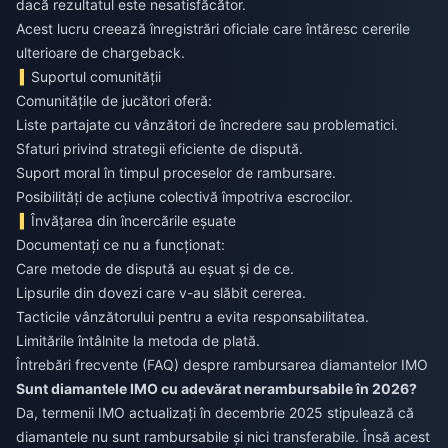
dacă rezultatul este nesatisfăcător.
Acest lucru creează înregistrări oficiale care întăresc cererile
ulterioare de chargeback.
Suportul comunității
Comunitățile de jucători oferă:
Liste partajate cu vânzători de încredere sau problematici.
Sfaturi privind strategii eficiente de dispută.
Suport moral în timpul proceselor de rambursare.
Posibilități de acțiune colectivă împotriva escrocilor.
Învățarea din încercările eșuate
Documentați ce nu a funcționat:
Care metode de dispută au eșuat și de ce.
Lipsurile din dovezi care v-au slăbit cererea.
Tacticile vânzătorului pentru a evita responsabilitatea.
Limitările întâlnite la metoda de plată.
Întrebări frecvente (FAQ) despre rambursarea diamantelor IMO
Sunt diamantele IMO cu adevărat nerambursabile în 2026?
Da, termenii IMO actualizați în decembrie 2025 stipulează că
diamantele nu sunt rambursabile și nici transferabile. Însă acest