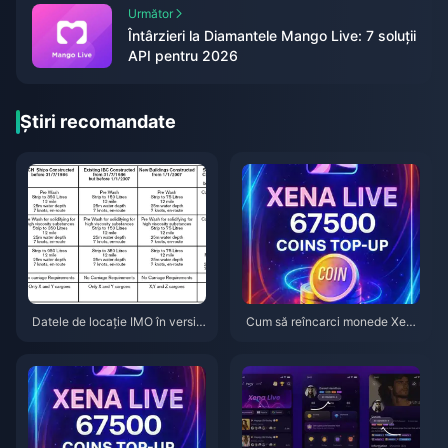
Următor
Întârzieri la Diamantele Mango Live: 7 soluții
API pentru 2026
Știri recomandate
Datele de locație IMO în versiu
Cum să reîncarci monede Xena
nea 2026.7.1: Ce este monitoriz
Live pe BitTopup (Ghid 2026):
at și cum poți opri acest lucru
Rapid, sigur și mai ieftin per mo
nedă