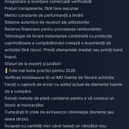
Înregistrare și licențiere comercială verificabilă
Prețuri transparente, fără taxe ascunse
Metrici constante de performanță a livrării
Sisteme autentice de recenzii ale utilizatorilor
Rezerve financiare pentru procesarea rambursărilor
Tehnologia de livrare instantanee combinată cu protecția
cuprinzătoare a cumpărătorului creează o experiență de
achiziție fără riscuri. Primiți diamantele imediat sau primiți banii
înapoi.
Sfaturi de la experți și jucători
Cele mai bune practici pentru 2026
Verificați întotdeauna ID-ul IMO înainte de fiecare achiziție.
Faceți o captură de ecran cu soldul actual de diamante înainte
de a cumpăra.
Folosiți metode de plată constante pentru a vă construi un
istoric al tranzacțiilor.
Cumpărați în orele de extrasezon (dimineața devreme sau
seara târziu).
Începeți cu cantități mici când testați un vânzător nou.