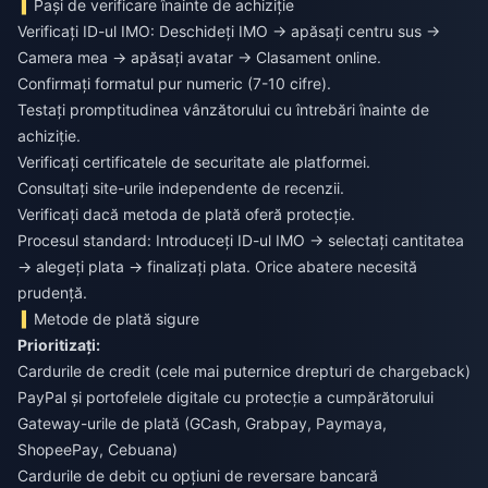
Pași de verificare înainte de achiziție
Verificați ID-ul IMO: Deschideți IMO → apăsați centru sus →
Camera mea → apăsați avatar → Clasament online.
Confirmați formatul pur numeric (7-10 cifre).
Testați promptitudinea vânzătorului cu întrebări înainte de
achiziție.
Verificați certificatele de securitate ale platformei.
Consultați site-urile independente de recenzii.
Verificați dacă metoda de plată oferă protecție.
Procesul standard: Introduceți ID-ul IMO → selectați cantitatea
→ alegeți plata → finalizați plata. Orice abatere necesită
prudență.
Metode de plată sigure
Prioritizați:
Cardurile de credit (cele mai puternice drepturi de chargeback)
PayPal și portofelele digitale cu protecție a cumpărătorului
Gateway-urile de plată (GCash, Grabpay, Paymaya,
ShopeePay, Cebuana)
Cardurile de debit cu opțiuni de reversare bancară