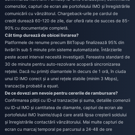
comenzilor, capturi de ecran ale portofelului IMO și înregistrările
comunicării cu vânzătorul. Chargeback-urile pe cardul de
credit durează 60-120 de zile, dar oferă rate de succes de 85-
90% cu documentație completă.
Cât timp durează de obicei livrarea?
Platformele de renume precum BitTopup finalizează 95% din
livrări în sub 5 minute prin sisteme automatizate. Întârzierile
peste acest interval necesită investigații. Fereastra standard de
30 de minute pentru auto-rezolvare acoperă sincronizarea
rețelei. Dacă nu primiți diamantele în decurs de 1 oră, în ciuda
unui ID IMO corect și a unei rețele stabile (minim 3 Mbps),
tranzacția probabil a eșuat.
De ce dovezi am nevoie pentru cererile de rambursare?
Confirmarea plății cu ID-ul tranzacției și suma, detaliile comenzii
cu ID-ul IMO și cantitatea de diamante, capturi de ecran ale
portofelului IMO înainte/după care arată lipsa creșterii soldului
și înregistrările contactării vânzătorului. Mai multe capturi de
ecran cu marcaj temporal pe parcursul a 24-48 de ore