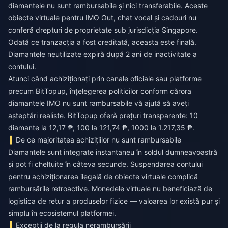
diamantele nu sunt rambursabile și nici transferabile. Aceste
obiecte virtuale pentru IMO Out, chat vocal și cadouri nu
conferă drepturi de proprietate sub jurisdicția Singapore.
Odată ce tranzacția a fost creditată, aceasta este finală.
Diamantele neutilizate expiră după 2 ani de inactivitate a
contului.
Atunci când achiziționați prin canale oficiale sau platforme
precum BitTopup, înțelegerea politicilor conform cărora
diamantele IMO nu sunt rambursabile
vă ajută să aveți
așteptări realiste. BitTopup oferă prețuri transparente: 10
diamante la 12,17 ₱, 100 la 121,74 ₱, 1000 la 1.217,35 ₱.
De ce majoritatea achizițiilor nu sunt rambursabile
Diamantele sunt integrate instantaneu în soldul dumneavoastră
și pot fi cheltuite în câteva secunde. Suspendarea contului
pentru achiziționarea ilegală de obiecte virtuale complică
rambursările retroactive. Monedele virtuale nu beneficiază de
logistica de retur a produselor fizice — valoarea lor există pur și
simplu în ecosistemul platformei.
Excepții de la regula nerambursării