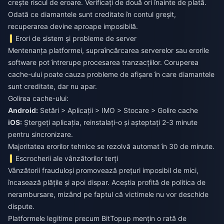
crește riscul de eroare. Verificați de două ori înainte de plată.
Odată ce diamantele sunt creditate în contul greșit,
recuperarea devine aproape imposibilă.
Erori de sistem și probleme de server
Mentenanța platformei, supraîncărcarea serverelor sau erorile
software pot întrerupe procesarea tranzacțiilor. Coruperea
cache-ului poate cauza probleme de afișare în care diamantele
sunt creditate, dar nu apar.
Golirea cache-ului:
Android:
Setări > Aplicații > IMO > Stocare > Golire cache
iOS:
Ștergeți aplicația, reinstalați-o și așteptați 2-3 minute
pentru sincronizare.
Majoritatea erorilor tehnice se rezolvă automat în 30 de minute.
Escrocherii ale vânzătorilor terți
Vânzătorii frauduloși promovează prețuri imposibil de mici,
încasează plățile și apoi dispar. Aceștia profită de politica de
nerambursare, mizând pe faptul că victimele nu vor deschide
dispute.
Platformele legitime precum BitTopup mențin o rată de