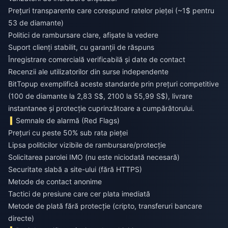
Prețuri transparente care corespund ratelor pieței (~1$ pentru
53 de diamante)
Politici de rambursare clare, afișate la vedere
Suport clienți stabilit, cu garanții de răspuns
Înregistrare comercială verificabilă și date de contact
Recenzii ale utilizatorilor din surse independente
BitTopup exemplifică aceste standarde prin prețuri competitive
(100 de diamante la 2,83 S$, 2100 la 55,99 S$), livrare
instantanee și protecție cuprinzătoare a cumpărătorului.
Semnale de alarmă (Red Flags)
Prețuri cu peste 50% sub rata pieței
Lipsa politicilor vizibile de rambursare/protecție
Solicitarea parolei IMO (nu este niciodată necesară)
Securitate slabă a site-ului (fără HTTPS)
Metode de contact anonime
Tactici de presiune care cer plata imediată
Metode de plată fără protecție (cripto, transferuri bancare
directe)