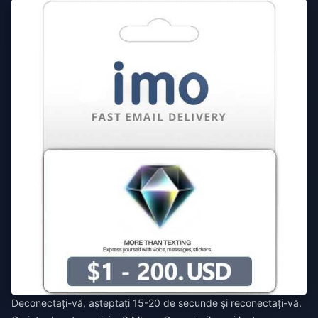
Deconectați-vă, așteptați 15-20 de secunde și reconectați-vă.