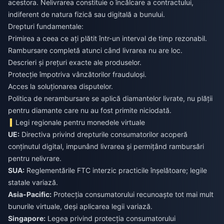
acestora. Nelivrarea constituie o încălcare a contractului,
indiferent de natura fizică sau digitală a bunului.
Drepturi fundamentale:
Primirea a ceea ce ați plătit într-un interval de timp rezonabil.
Rambursare completă atunci când livrarea nu are loc.
Descrieri și prețuri exacte ale produselor.
Protecție împotriva vânzătorilor frauduloși.
Acces la soluționarea disputelor.
Politica de nerambursare se aplică diamantelor livrate, nu plății
pentru diamante care nu au fost primite niciodată.
Legi regionale pentru monedele virtuale
UE:
Directiva privind drepturile consumatorilor acoperă
conținutul digital, impunând livrarea și permițând rambursări
pentru nelivrare.
SUA:
Reglementările FTC interzic practicile înșelătoare; legile
statale variază.
Asia-Pacific:
Protecția consumatorului recunoaște tot mai mult
bunurile virtuale, deși aplicarea legii variază.
Singapore:
Legea privind protecția consumatorului