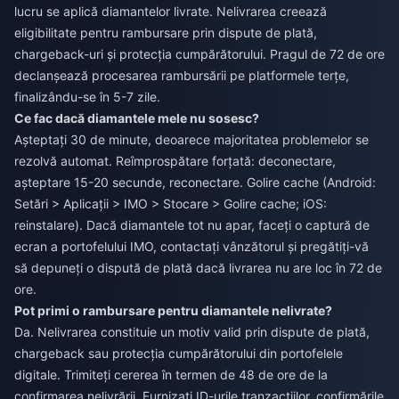
lucru se aplică diamantelor livrate. Nelivrarea creează
eligibilitate pentru rambursare prin dispute de plată,
chargeback-uri și protecția cumpărătorului. Pragul de 72 de ore
declanșează procesarea rambursării pe platformele terțe,
finalizându-se în 5-7 zile.
Ce fac dacă diamantele mele nu sosesc?
Așteptați 30 de minute, deoarece majoritatea problemelor se
rezolvă automat. Reîmprospătare forțată: deconectare,
așteptare 15-20 secunde, reconectare. Golire cache (Android:
Setări > Aplicații > IMO > Stocare > Golire cache; iOS:
reinstalare). Dacă diamantele tot nu apar, faceți o captură de
ecran a portofelului IMO, contactați vânzătorul și pregătiți-vă
să depuneți o dispută de plată dacă livrarea nu are loc în 72 de
ore.
Pot primi o rambursare pentru diamantele nelivrate?
Da. Nelivrarea constituie un motiv valid prin dispute de plată,
chargeback sau protecția cumpărătorului din portofelele
digitale. Trimiteți cererea în termen de 48 de ore de la
confirmarea nelivrării. Furnizați ID-urile tranzacțiilor, confirmările