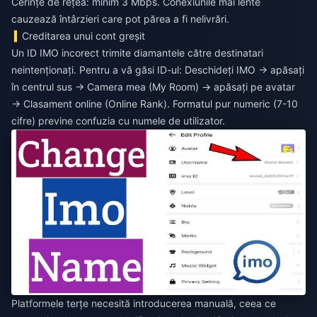
Cerințe de rețea: minim 3 Mbps. Conexiunile mai lente
cauzează întârzieri care pot părea a fi nelivrări.
Creditarea unui cont greșit
Un ID IMO incorect trimite diamantele către destinatari
neintenționați. Pentru a vă găsi ID-ul: Deschideți IMO → apăsați
în centrul sus → Camera mea (My Room) → apăsați pe avatar
→ Clasament online (Online Rank). Formatul pur numeric (7-10
cifre) previne confuzia cu numele de utilizator.
Platformele terțe necesită introducerea manuală, ceea ce