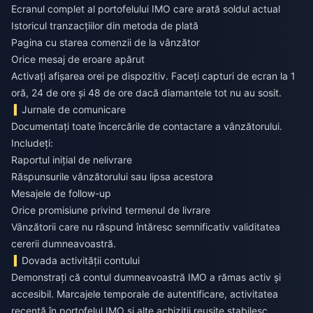
Ecranul complet al portofelului IMO care arată soldul actual
Istoricul tranzacțiilor din metoda de plată
Pagina cu starea comenzii de la vânzător
Orice mesaj de eroare apărut
Activați afișarea orei pe dispozitiv. Faceți capturi de ecran la 1
oră, 24 de ore și 48 de ore dacă diamantele tot nu au sosit.
Jurnale de comunicare
Documentați toate încercările de contactare a vânzătorului.
Includeți:
Raportul inițial de nelivrare
Răspunsurile vânzătorului sau lipsa acestora
Mesajele de follow-up
Orice promisiune privind termenul de livrare
Vânzătorii care nu răspund întăresc semnificativ validitatea
cererii dumneavoastră.
Dovada activității contului
Demonstrați că contul dumneavoastră IMO a rămas activ și
accesibil. Marcajele temporale de autentificare, activitatea
recentă în portofelul IMO și alte achiziții reușite stabilesc