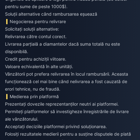
pentru sume de peste 1000$).
Soluții alternative când rambursarea eșuează
Negocierea pentru relivrare
Solicitați soluții alternative:
Relivrarea către contul corect.
Livrarea parțială a diamantelor dacă suma totală nu este
disponibilă.
Credit pentru achiziții viitoare.
Valoare echivalentă în alte unități.
Vânzătorii pot prefera relivrarea în locul rambursării. Aceasta
funcționează cel mai bine când nelivrarea a fost cauzată de
erori tehnice, nu de fraudă.
Medierea prin platformă
Prezentați dovezile reprezentanților neutri ai platformei.
Permiteți platformelor să investigheze înregistrările de livrare
ale vânzătorului.
Acceptați deciziile platformei privind soluționarea.
Folosiți rezultatele medierii pentru a susține disputele de plată