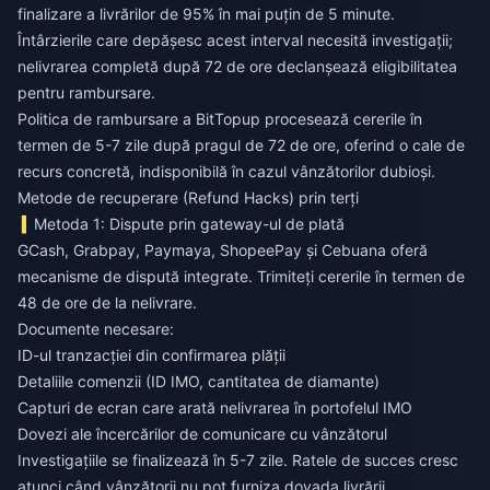
finalizare a livrărilor de 95% în mai puțin de 5 minute.
Întârzierile care depășesc acest interval necesită investigații;
nelivrarea completă după 72 de ore declanșează eligibilitatea
pentru rambursare.
Politica de rambursare a BitTopup procesează cererile în
termen de 5-7 zile după pragul de 72 de ore, oferind o cale de
recurs concretă, indisponibilă în cazul vânzătorilor dubioși.
Metode de recuperare (Refund Hacks) prin terți
Metoda 1: Dispute prin gateway-ul de plată
GCash, Grabpay, Paymaya, ShopeePay și Cebuana oferă
mecanisme de dispută integrate. Trimiteți cererile în termen de
48 de ore de la nelivrare.
Documente necesare:
ID-ul tranzacției din confirmarea plății
Detaliile comenzii (ID IMO, cantitatea de diamante)
Capturi de ecran care arată nelivrarea în portofelul IMO
Dovezi ale încercărilor de comunicare cu vânzătorul
Investigațiile se finalizează în 5-7 zile. Ratele de succes cresc
atunci când vânzătorii nu pot furniza dovada livrării.