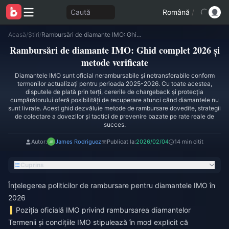
Caută
Română
/
Acasă
/
Știri
/
Rambursări de diamante IMO: Ghid complet 2026 și metode verificate
Rambursări de diamante IMO: Ghid complet 2026 și
metode verificate
Diamantele IMO sunt oficial nerambursabile și netransferabile conform
termenilor actualizați pentru perioada 2025-2026. Cu toate acestea,
disputele de plată prin terți, cererile de chargeback și protecția
cumpărătorului oferă posibilități de recuperare atunci când diamantele nu
sunt livrate. Acest ghid dezvăluie metode de rambursare dovedite, strategii
de colectare a dovezilor și tactici de prevenire bazate pe rate reale de
succes.
Autor:
James Rodriguez
Publicat la:
2026/02/04
14 min citit
Cuprins
Înțelegerea politicilor de rambursare pentru diamantele IMO în
2026
Poziția oficială IMO privind rambursarea diamantelor
Termenii și condițiile IMO stipulează în mod explicit că