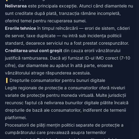
Nelivrarea
este principala excepție. Atunci când diamantele nu
sunt creditate după plată, tranzacția rămâne incompletă,
oferind temei pentru recuperarea sumei.
Erorile tehnice
în timpul reîncărcării — erori de sistem, căderi
de server, taxe duplicate — nu intră sub incidența politicii
standard, deoarece serviciul nu a fost prestat corespunzător.
Creditarea unui cont greșit
din cauza erorii vânzătorului
justifică rambursarea. Dacă ați furnizat ID-ul IMO corect (7-10
cifre), dar diamantele au apărut în altă parte, eroarea
vânzătorului atrage răspunderea acestuia.
Drepturile consumatorilor pentru bunuri digitale
Legile regionale de protecție a consumatorilor oferă niveluri
variate de protecție pentru moneda virtuală. Multe jurisdicții
recunosc faptul că nelivrarea bunurilor digitale plătite încalcă
drepturile de bază ale consumatorilor, indiferent de termenii
platformei.
Procesatorii de plăți mențin politici separate de protecție a
cumpărătorului care prevalează asupra termenilor