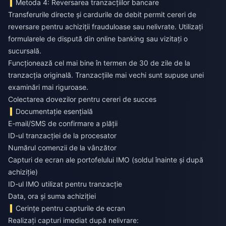
Metoda 4: Reversarea tranzacțiilor bancare
Transferurile directe și cardurile de debit permit cereri de
reversare pentru achiziții frauduloase sau nelivrate. Utilizați
formularele de dispută din online banking sau vizitați o
sucursală.
Funcționează cel mai bine în termen de 30 de zile de la
tranzacția originală. Tranzacțiile mai vechi sunt supuse unei
examinări mai riguroase.
Colectarea dovezilor pentru cereri de succes
Documentație esențială
E-mail/SMS de confirmare a plății
ID-ul tranzacției de la procesator
Numărul comenzii de la vânzător
Capturi de ecran ale portofelului IMO (soldul înainte și după
achiziție)
ID-ul IMO utilizat pentru tranzacție
Data, ora și suma achiziției
Cerințe pentru capturile de ecran
Realizați capturi imediat după nelivrare: