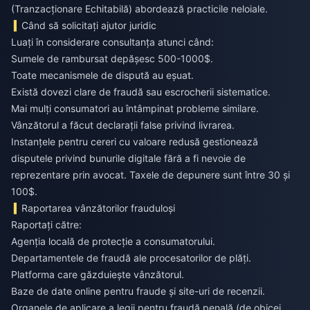
(Tranzacționare Echitabilă) abordează practicile neloiale.
Când să solicitați ajutor juridic
Luați în considerare consultanța atunci când:
Sumele de rambursat depășesc 500-1000$.
Toate mecanismele de dispută au eșuat.
Există dovezi clare de fraudă sau escrocherii sistematice.
Mai mulți consumatori au întâmpinat probleme similare.
Vânzătorul a făcut declarații false privind livrarea.
Instanțele pentru cereri cu valoare redusă gestionează
disputele privind bunurile digitale fără a fi nevoie de
reprezentare prin avocat. Taxele de depunere sunt între 30 și
100$.
Raportarea vânzătorilor frauduloși
Raportați către:
Agenția locală de protecție a consumatorului.
Departamentele de fraudă ale procesatorilor de plăți.
Platforma care găzduiește vânzătorul.
Baze de date online pentru fraude și site-uri de recenzii.
Organele de aplicare a legii pentru fraudă penală (de obicei