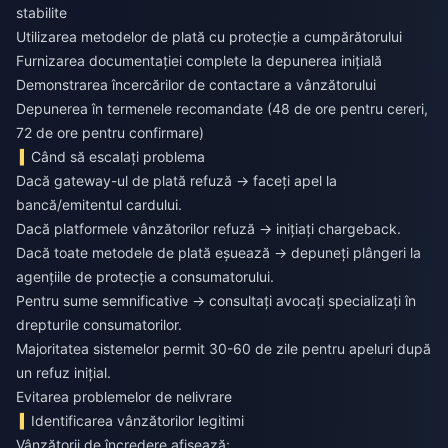
stabilite
Utilizarea metodelor de plată cu protecție a cumpărătorului
Furnizarea documentației complete la depunerea inițială
Demonstrarea încercărilor de contactare a vânzătorului
Depunerea în termenele recomandate (48 de ore pentru cereri,
72 de ore pentru confirmare)
Când să escalați problema
Dacă gateway-ul de plată refuză → faceți apel la
bancă/emitentul cardului.
Dacă platformele vânzătorilor refuză → inițiați chargeback.
Dacă toate metodele de plată eșuează → depuneți plângeri la
agențiile de protecție a consumatorului.
Pentru sume semnificative → consultați avocați specializați în
drepturile consumatorilor.
Majoritatea sistemelor permit 30-60 de zile pentru apeluri după
un refuz inițial.
Evitarea problemelor de nelivrare
Identificarea vânzătorilor legitimi
Vânzătorii de încredere afișează: