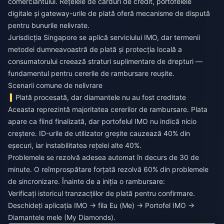
comerciantului. Rețelele de carduri de credit, portofelele
digitale și gateway-urile de plată oferă mecanisme de dispută
pentru bunurile nelivrate.
Jurisdicția Singapore se aplică serviciului IMO, dar termenii
metodei dumneavoastră de plată și protecția locală a
consumatorului creează straturi suplimentare de drepturi —
fundamentul pentru cererile de rambursare reușite.
Scenarii comune de nelivrare
Plată procesată, dar diamantele nu au fost creditate
Aceasta reprezintă majoritatea cererilor de rambursare. Plata
apare ca fiind finalizată, dar portofelul IMO nu indică nicio
creștere. ID-urile de utilizator greșite cauzează 40% din
eșecuri, iar instabilitatea rețelei alte 40%.
Problemele se rezolvă adesea automat în decurs de 30 de
minute. O reîmprospătare forțată rezolvă 60% din problemele
de sincronizare. Înainte de a iniția o rambursare:
Verificați istoricul tranzacțiilor de plată pentru confirmare.
Deschideți aplicația IMO → fila Eu (Me) → Portofel IMO →
Diamantele mele (My Diamonds).