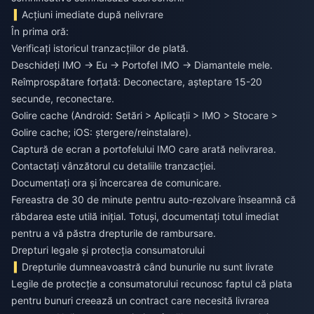
Acțiuni imediate după nelivrare
În prima oră:
Verificați istoricul tranzacțiilor de plată.
Deschideți IMO → Eu → Portofel IMO → Diamantele mele.
Reîmprospătare forțată: Deconectare, așteptare 15-20
secunde, reconectare.
Golire cache (Android: Setări > Aplicații > IMO > Stocare >
Golire cache; iOS: ștergere/reinstalare).
Captură de ecran a portofelului IMO care arată nelivrarea.
Contactați vânzătorul cu detaliile tranzacției.
Documentați ora și încercarea de comunicare.
Fereastra de 30 de minute pentru auto-rezolvare înseamnă că
răbdarea este utilă inițial. Totuși, documentați totul imediat
pentru a vă păstra drepturile de rambursare.
Drepturi legale și protecția consumatorului
Drepturile dumneavoastră când bunurile nu sunt livrate
Legile de protecție a consumatorului recunosc faptul că plata
pentru bunuri creează un contract care necesită livrarea