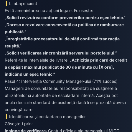
Limbaj eficient
Evită amenințarea cu acțiuni legale. Folosește:
„Solicit revizuirea conform prevederilor pentru eșec tehnic.”
„Doresc o rezolvare consecventă cu politica de rambursare
publicată.”
„Înregistrările procesatorului de plăți confirmă tranzacția
reușită.”
„Solicit verificarea sincronizării serverului portofelului.”
Referă-te la intervalele de livrare:
„Achiziția prin card de credit
a depășit maximul publicat de 30 de minute cu [X ore],
indicând un eșec tehnic.”
Pasul 4: Intervenția Community Manager-ului (71% succes)
Managerii de comunitate au responsabilități de susținere a
utilizatorilor și autoritate de escaladare internă. Aceștia pot
anula deciziile standard de asistență dacă li se prezintă dovezi
convingătoare.
Identificarea și contactarea managerilor
Găsește-i prin:
Insigne de verificare
: Conturi oficiale ale personalului MICO.