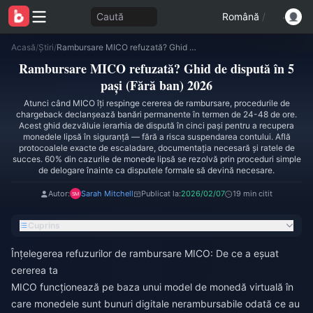
Caută
Română
/
Acasă
/
Știri
/
Rambursare MICO refuzată? Ghid de dispută în 5 pași (Fără ban) 2026
Rambursare MICO refuzată? Ghid de dispută în 5
pași (Fără ban) 2026
Atunci când MICO îți respinge cererea de rambursare, procedurile de
chargeback declanșează banări permanente în termen de 24-48 de ore.
Acest ghid dezvăluie ierarhia de dispută în cinci pași pentru a recupera
monedele lipsă în siguranță — fără a risca suspendarea contului. Află
protocoalele exacte de escaladare, documentația necesară și ratele de
succes. 60% din cazurile de monede lipsă se rezolvă prin proceduri simple
de delogare înainte ca disputele formale să devină necesare.
Autor:
Sarah Mitchell
Publicat la:
2026/02/07
19 min citit
Cuprins
Înțelegerea refuzurilor de rambursare MICO: De ce a eșuat
cererea ta
MICO funcționează pe baza unui model de monedă virtuală în
care monedele sunt bunuri digitale nerambursabile odată ce au