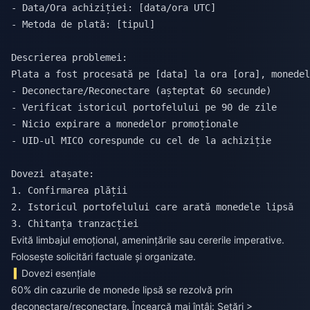
- Data/Ora achiziției: [data/ora UTC]

- Metoda de plată: [tipul]

Descrierea problemei:

Plata a fost procesată pe [data] la ora [ora], monedel
- Deconectare/Reconectare (așteptat 60 secunde)

- Verificat istoricul portofelului pe 90 de zile

- Nicio expirare a monedelor promoționale

- UID-ul MICO corespunde cu cel de la achiziție

Dovezi atașate:

1. Confirmarea plății

2. Istoricul portofelului care arată monedele lipsă

Evită limbajul emoțional, amenințările sau cererile imperative.
Folosește solicitări factuale și organizate.
Dovezi esențiale
60% din cazurile de monede lipsă se rezolvă prin
deconectare/reconectare. Încearcă mai întâi: Setări >