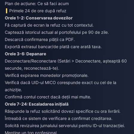
Plan de acțiune: Ce să faci acum
Primele 24 de ore după refuz
Orele 1-2: Conservarea dovezilor
Fă captură de ecran la refuz cu tot contextul.
Captează istoricul actual al portofelului pe 90 de zile.
Descarcă confirmarea plății ca PDF.
Exportă extrasul bancar/de plată care arată taxa.
Orele 3-6: Depanare
Deconectare/Reconectare (Setări > Deconectare, așteaptă 60
secunde, reconectează-te).
Verifică expirarea monedelor promoționale.
Verifică dacă UID-ul MICO corespunde exact cu cel de la
achiziție.
Confirmă contul corect dacă deții mai multe.
Orele 7-24: Escaladarea inițială
Răspunde la refuz solicitând dovezi specifice cu ora livrării.
Întreabă ce sistem de verificare a confirmat creditarea.
Solicită revizuirea jurnalului serverului pentru ID-ul tranzacției.
Menține un ton profesional.