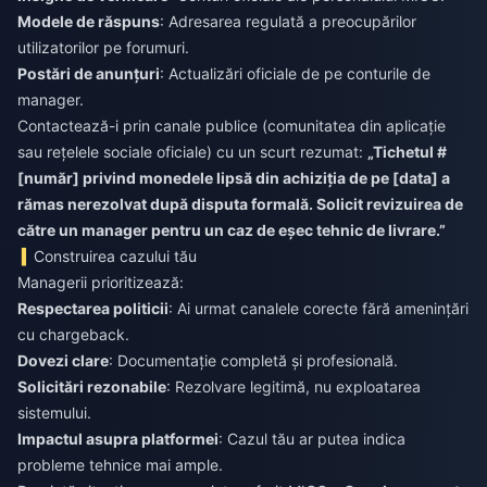
Modele de răspuns
: Adresarea regulată a preocupărilor
utilizatorilor pe forumuri.
Postări de anunțuri
: Actualizări oficiale de pe conturile de
manager.
Contactează-i prin canale publice (comunitatea din aplicație
sau rețelele sociale oficiale) cu un scurt rezumat:
„Tichetul #
[număr] privind monedele lipsă din achiziția de pe [data] a
rămas nerezolvat după disputa formală. Solicit revizuirea de
către un manager pentru un caz de eșec tehnic de livrare.”
Construirea cazului tău
Managerii prioritizează:
Respectarea politicii
: Ai urmat canalele corecte fără amenințări
cu chargeback.
Dovezi clare
: Documentație completă și profesională.
Solicitări rezonabile
: Rezolvare legitimă, nu exploatarea
sistemului.
Impactul asupra platformei
: Cazul tău ar putea indica
probleme tehnice mai ample.