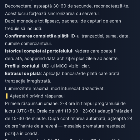
Deconectare, așteaptă 30-60 de secunde, reconectează-te.
Acest lucru forțează sincronizarea cu serverul.
Dacă monedele tot lipsesc, pachetul de capturi de ecran
trebuie să includă:
Confirmarea completă a plății
: ID-ul tranzacției, suma, data,
numele comerciantului.
Istoricul complet al portofelului
: Vedere care poate fi
derulată, acoperind data achiziției plus zilele adiacente.
Profilul contului
: UID-ul MICO vizibil clar.
Extrasul de plată
: Aplicația bancară/de plată care arată
tranzacția înregistrată.
Luminozitate maximă, mod întunecat dezactivat.
Așteptări privind răspunsul
Primele răspunsuri umane: 2-8 ore în timpul programului de
lucru (UTC+8). Orele de vârf (19:00 - 23:00) adaugă întârzieri
de 15-30 de minute. După confirmarea automată, așteaptă 24
de ore înainte de a reveni — mesajele premature resetează
poziția în coadă.