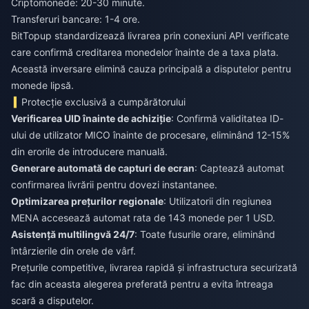
Criptomonede: 20-30 minute.
Transferuri bancare: 1-4 ore.
BitTopup standardizează livrarea prin conexiuni API verificate
care confirmă creditarea monedelor înainte de a taxa plata.
Această inversare elimină cauza principală a disputelor pentru
monede lipsă.
Protecție exclusivă a cumpărătorului
Verificarea UID înainte de achiziție
: Confirmă validitatea ID-
ului de utilizator MICO înainte de procesare, eliminând 12-15%
din erorile de introducere manuală.
Generare automată de capturi de ecran
: Captează automat
confirmarea livrării pentru dovezi instantanee.
Optimizarea prețurilor regionale
: Utilizatorii din regiunea
MENA accesează automat rata de 143 monede per 1 USD.
Asistență multilingvă 24/7
: Toate fusurile orare, eliminând
întârzierile din orele de vârf.
Prețurile competitive, livrarea rapidă și infrastructura securizată
fac din aceasta alegerea preferată pentru a evita întreaga
scară a disputelor.