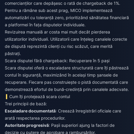
comercianților care depășesc o rată de chargeback de 1%.
Pentru a rămâne sub acest prag, MICO implementează
automatizări cu toleranță zero, prioritizând sănătatea financiară
a platformei în fața disputelor individuale.
Revizuirea manuală ar costa mai mult decât pierderea
utilizatorilor individuali. Utilizatorii care înțeleg canalele corecte
de dispută reprezintă clienți cu risc scăzut, care merită
păstrați.
Scara disputei fără chargeback: Recuperare în 5 pași
Scara disputei oferă o escaladare structurată care îți păstrează
contul în siguranță, maximizând în același timp șansele de
recuperare. Fiecare pas construiește o pistă documentată care
demonstrează efortul de bună-credință prin canalele adecvate.
Cum îți protejează scara contul
Trei principii de bază:
Escaladare documentată
: Creează înregistrări oficiale care
arată respectarea procedurilor.
Autoritate progresivă
: Pașii superiori ajung la factori de
decizie cu putere de aprobare a rambursărilor.