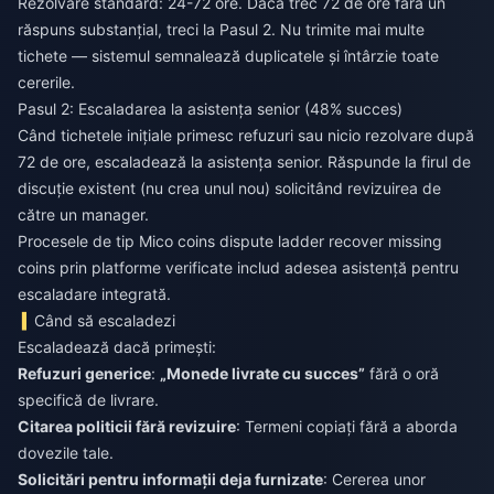
Rezolvare standard: 24-72 ore. Dacă trec 72 de ore fără un
răspuns substanțial, treci la Pasul 2. Nu trimite mai multe
tichete — sistemul semnalează duplicatele și întârzie toate
cererile.
Pasul 2: Escaladarea la asistența senior (48% succes)
Când tichetele inițiale primesc refuzuri sau nicio rezolvare după
72 de ore, escaladează la asistența senior. Răspunde la firul de
discuție existent (nu crea unul nou) solicitând revizuirea de
către un manager.
Procesele de tip
Mico coins dispute ladder recover missing
coins
prin platforme verificate includ adesea asistență pentru
escaladare integrată.
Când să escaladezi
Escaladează dacă primești:
Refuzuri generice
:
„Monede livrate cu succes”
fără o oră
specifică de livrare.
Citarea politicii fără revizuire
: Termeni copiați fără a aborda
dovezile tale.
Solicitări pentru informații deja furnizate
: Cererea unor