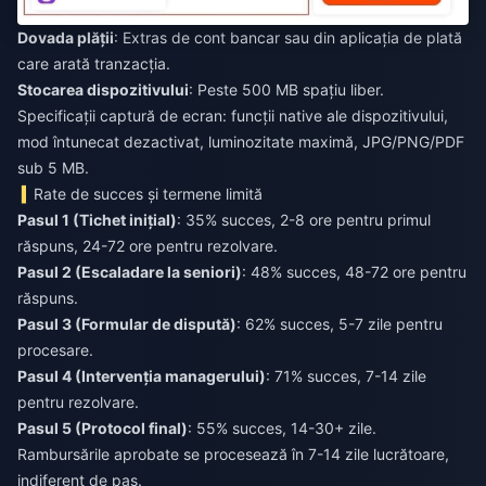
Dovada plății
: Extras de cont bancar sau din aplicația de plată
care arată tranzacția.
Stocarea dispozitivului
: Peste 500 MB spațiu liber.
Specificații captură de ecran: funcții native ale dispozitivului,
mod întunecat dezactivat, luminozitate maximă, JPG/PNG/PDF
sub 5 MB.
Rate de succes și termene limită
Pasul 1 (Tichet inițial)
: 35% succes, 2-8 ore pentru primul
răspuns, 24-72 ore pentru rezolvare.
Pasul 2 (Escaladare la seniori)
: 48% succes, 48-72 ore pentru
răspuns.
Pasul 3 (Formular de dispută)
: 62% succes, 5-7 zile pentru
procesare.
Pasul 4 (Intervenția managerului)
: 71% succes, 7-14 zile
pentru rezolvare.
Pasul 5 (Protocol final)
: 55% succes, 14-30+ zile.
Rambursările aprobate se procesează în 7-14 zile lucrătoare,
indiferent de pas.