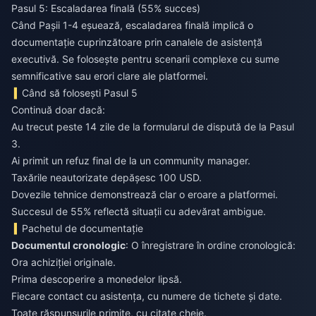
Pasul 5: Escaladarea finală (55% succes)
Când Pașii 1-4 eșuează, escaladarea finală implică o
documentație cuprinzătoare prin canalele de asistență
executivă. Se folosește pentru scenarii complexe cu sume
semnificative sau erori clare ale platformei.
Când să folosești Pasul 5
Continuă doar dacă:
Au trecut peste 14 zile de la formularul de dispută de la Pasul
3.
Ai primit un refuz final de la un community manager.
Taxările neautorizate depășesc 100 USD.
Dovezile tehnice demonstrează clar o eroare a platformei.
Succesul de 55% reflectă situații cu adevărat ambigue.
Pachetul de documentație
Documentul cronologic
: O înregistrare în ordine cronologică:
Ora achiziției originale.
Prima descoperire a monedelor lipsă.
Fiecare contact cu asistența, cu numere de tichete și date.
Toate răspunsurile primite, cu citate cheie.