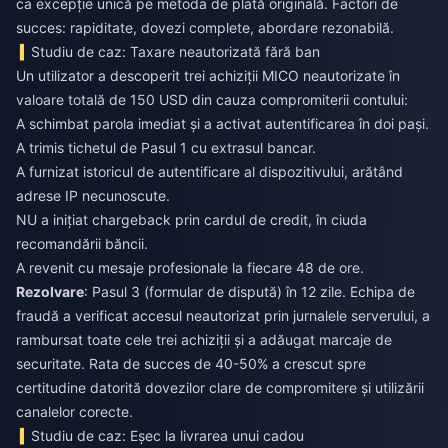
ca excepție unică pe metoda de plată originală. Factori de
succes: rapiditate, dovezi complete, abordare rezonabilă.
Studiu de caz: Taxare neautorizată fără ban
Un utilizator a descoperit trei achiziții MICO neautorizate în
valoare totală de 150 USD din cauza compromiterii contului:
A schimbat parola imediat și a activat autentificarea în doi pași.
A trimis tichetul de Pasul 1 cu extrasul bancar.
A furnizat istoricul de autentificare al dispozitivului, arătând
adrese IP necunoscute.
NU a inițiat chargeback prin cardul de credit, în ciuda
recomandării băncii.
A revenit cu mesaje profesionale la fiecare 48 de ore.
Rezolvare
: Pasul 3 (formular de dispută) în 12 zile. Echipa de
fraudă a verificat accesul neautorizat prin jurnalele serverului, a
rambursat toate cele trei achiziții și a adăugat marcaje de
securitate. Rata de succes de 40-50% a crescut spre
certitudine datorită dovezilor clare de compromitere și utilizării
canalelor corecte.
Studiu de caz: Eșec la livrarea unui cadou