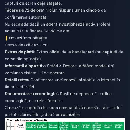
capturi de ecran deja atașate.
Tăcere de 72 de ore
: Niciun răspuns uman dincolo de
confirmarea automată.
Nu escalada dacă un agent investighează activ și oferă
actualizări la fiecare 24-48 de ore.
Dovezi îmbunătățite
Consolidează cazul cu:
Extras de plată
: Extras oficial de la bancă/card (nu captură de
ecran din aplicație).
Informații dispozitiv
: Setări > Despre, arătând modelul și
versiunea sistemului de operare.
Detalii rețea
: Confirmarea unei conexiuni stabile la internet în
timpul achiziției.
Documentarea cronologiei
: Pașii de depanare în ordine
cronologică, cu orele aferente.
Creează o captură de ecran comparativă care să arate soldul
portofelului înainte și după ora achiziției.