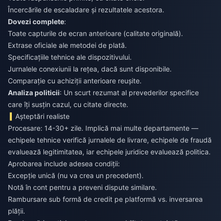
Încercările de escaladare și rezultatele acestora.
Dovezi complete
:
Toate capturile de ecran anterioare (calitate originală).
Extrase oficiale ale metodei de plată.
Specificațiile tehnice ale dispozitivului.
Jurnalele conexiunii la rețea, dacă sunt disponibile.
Comparație cu achiziții anterioare reușite.
Analiza politicii
: Un scurt rezumat al prevederilor specifice
care îți susțin cazul, cu citate directe.
Așteptări realiste
Procesare: 14-30+ zile. Implică mai multe departamente —
echipele tehnice verifică jurnalele de livrare, echipele de fraudă
evaluează legitimitatea, iar echipele juridice evaluează politica.
Aprobarea include adesea condiții:
Excepție unică (nu va crea un precedent).
Notă în cont pentru a preveni dispute similare.
Rambursare sub formă de credit pe platformă vs. inversarea
plății.