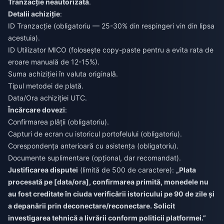
Tranzacție neautorizată
.
Detalii achiziție
:
ID Tranzacție (obligatoriu — 25-30% din respingeri vin din lipsa
acestuia).
ID Utilizator MICO (folosește copy-paste pentru a evita rata de
eroare manuală de 12-15%).
Suma achiziției în valuta originală.
Tipul metodei de plată.
Data/Ora achiziției UTC.
Încărcare dovezi
:
Confirmarea plății (obligatoriu).
Capturi de ecran cu istoricul portofelului (obligatoriu).
Corespondența anterioară cu asistența (obligatoriu).
Documente suplimentare (opțional, dar recomandat).
Justificarea disputei
(limită de 500 de caractere):
„Plata
procesată pe [data/ora], confirmarea primită, monedele nu
au fost creditate în ciuda verificării istoricului pe 90 de zile și
a depanării prin deconectare/reconectare. Solicit
investigarea tehnică a livrării conform politicii platformei.”