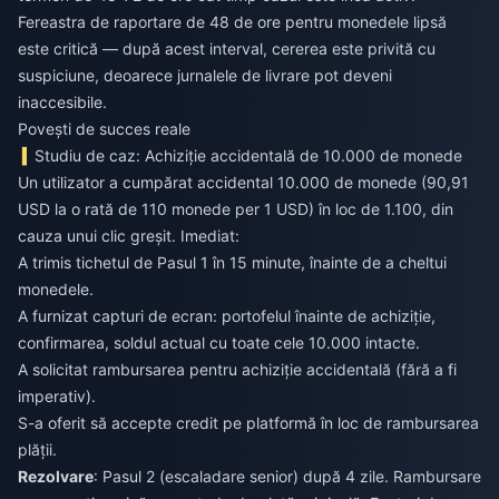
Fereastra de raportare de 48 de ore pentru monedele lipsă
este critică — după acest interval, cererea este privită cu
suspiciune, deoarece jurnalele de livrare pot deveni
inaccesibile.
Povești de succes reale
Studiu de caz: Achiziție accidentală de 10.000 de monede
Un utilizator a cumpărat accidental 10.000 de monede (90,91
USD la o rată de 110 monede per 1 USD) în loc de 1.100, din
cauza unui clic greșit. Imediat:
A trimis tichetul de Pasul 1 în 15 minute, înainte de a cheltui
monedele.
A furnizat capturi de ecran: portofelul înainte de achiziție,
confirmarea, soldul actual cu toate cele 10.000 intacte.
A solicitat rambursarea pentru achiziție accidentală (fără a fi
imperativ).
S-a oferit să accepte credit pe platformă în loc de rambursarea
plății.
Rezolvare
: Pasul 2 (escaladare senior) după 4 zile. Rambursare