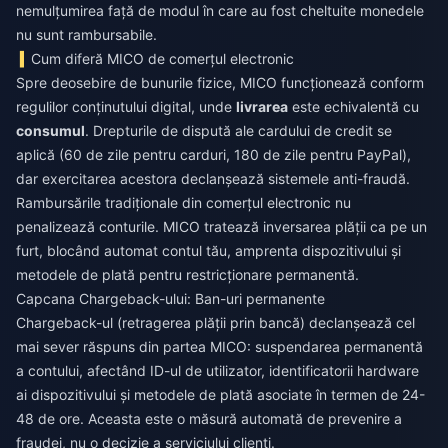
nemulțumirea față de modul în care au fost cheltuite monedele
nu sunt rambursabile.
Cum diferă MICO de comerțul electronic
Spre deosebire de bunurile fizice, MICO funcționează conform
regulilor conținutului digital, unde
livrarea
este echivalentă cu
consumul
. Drepturile de dispută ale cardului de credit se
aplică (60 de zile pentru carduri, 180 de zile pentru PayPal),
dar exercitarea acestora declanșează sistemele anti-fraudă.
Rambursările tradiționale din comerțul electronic nu
penalizează conturile. MICO tratează inversarea plății ca pe un
furt, blocând automat contul tău, amprenta dispozitivului și
metodele de plată pentru restricționare permanentă.
Capcana Chargeback-ului: Ban-uri permanente
Chargeback-ul (retragerea plății prin bancă) declanșează cel
mai sever răspuns din partea MICO: suspendarea permanentă
a contului, afectând ID-ul de utilizator, identificatorii hardware
ai dispozitivului și metodele de plată asociate în termen de 24-
48 de ore. Aceasta este o măsură automată de prevenire a
fraudei, nu o decizie a serviciului clienți.