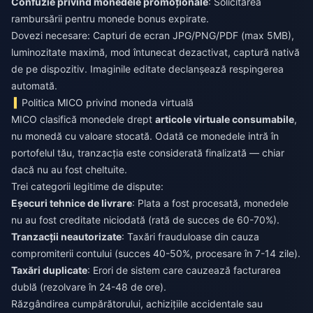
Confuzie privind monedele promoționale
: Solicitarea
rambursării pentru monede bonus expirate.
Dovezi necesare: Capturi de ecran JPG/PNG/PDF (max 5MB),
luminozitate maximă, mod întunecat dezactivat, captură nativă
de pe dispozitiv. Imaginile editate declanșează respingerea
automată.
Politica MICO privind moneda virtuală
MICO clasifică monedele drept
articole virtuale consumabile
,
nu monedă cu valoare stocată. Odată ce monedele intră în
portofelul tău, tranzacția este considerată finalizată — chiar
dacă nu au fost cheltuite.
Trei categorii legitime de dispute:
Eșecuri tehnice de livrare
: Plata a fost procesată, monedele
nu au fost creditate niciodată (rată de succes de 60-70%).
Tranzacții neautorizate
: Taxări frauduloase din cauza
compromiterii contului (succes 40-50%, procesare în 7-14 zile).
Taxări duplicate
: Erori de sistem care cauzează facturarea
dublă (rezolvare în 24-48 de ore).
Răzgândirea cumpărătorului, achizițiile accidentale sau