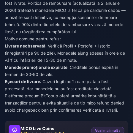
fost livrate. Politica de rambursare (actualizată la 2 ianuarie
2026) tratează monedele MICO la fel ca pe cardurile cadou —
achizițiile sunt definitive, cu excepția scenariilor de eroare
tehnică. 90% dintre tichetele de rambursare vizează monede
lipsă, nu răzgândirea cumpărătorului.
Motive comune pentru refuz:
Livrare neobservată
: Verifică Profil > Portofel > Istoric
(înregistrări pe 90 de zile). Monedele ajung adesea în orele de
vârf cu întârzieri de 15-30 de minute.
Monede promoționale expirate
: Creditele bonus expiră în
termen de 30-90 de zile.
Eșecuri de livrare
: Cazuri legitime în care plata a fost
procesată, dar monedele nu au fost creditate niciodată.
Platforme precum
BitTopup
oferă urmărire îmbunătățită a
tranzacțiilor pentru a evita situațiile de tip
mico refund denied
avoid chargeback ban
prin confirmarea verificată a livrării.
MICO Live Coins
Vezi mai mult ›