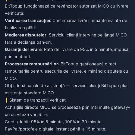
BitTopup funcționează ca revânzător autorizat MICO cu livrare
verificată:
Verificarea tranzacției
: Confirmarea livrării urmărite înainte de
finalizarea plății.
Medierea disputelor
: Serviciul clienți intervine pe lângă MICO
fără a declanșa ban-uri.
Garanții de livrare
: Rată de livrare de 95% în 5 minute, impusă
prin contract.
Procesarea rambursărilor
: BitTopup gestionează direct
rambursările pentru eșecurile de livrare, eliminând disputele cu
MICO.
Obții două canale de asistență — serviciul clienți BitTopup plus
asistența standard MICO.
Sistem de tranzacții verificat
Achizițiile directe MICO se procesează prin mai multe gateway-
uri cu viteze variabile:
Credit/debit: 95% în 5 minute, 100% în 30 minute.
PayPal/portofele digitale: instant până la 15 minute.