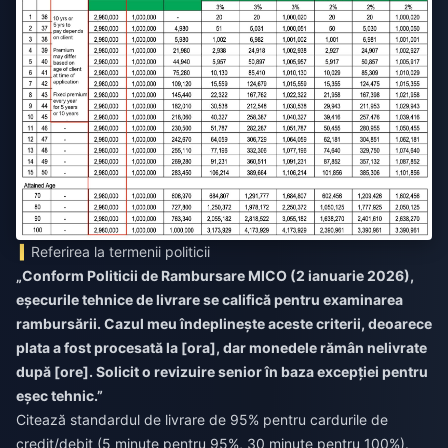
Referirea la termenii politicii
„Conform Politicii de Rambursare MICO (2 ianuarie 2026),
eșecurile tehnice de livrare se califică pentru examinarea
rambursării. Cazul meu îndeplinește aceste criterii, deoarece
plata a fost procesată la [ora], dar monedele rămân nelivrate
după [ore]. Solicit o revizuire senior în baza excepției pentru
eșec tehnic.”
Citează standardul de livrare de 95% pentru cardurile de
credit/debit (5 minute pentru 95%, 30 minute pentru 100%).