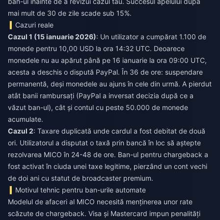
ban-ul înainte de a revizui cazul tău. Succesul apelului după
mai mult de 30 de zile scade sub 15%.
Cazuri reale
Cazul 1 (15 ianuarie 2026)
: Un utilizator a cumpărat 1.100 de
monede pentru 10,00 USD la ora 14:32 UTC. Deoarece
monedele nu au apărut până pe 16 ianuarie la ora 09:00 UTC,
acesta a deschis o dispută PayPal. În 36 de ore: suspendare
permanentă, deși monedele au ajuns în cele din urmă. A pierdut
atât banii rambursați (PayPal a inversat decizia după ce a
văzut ban-ul), cât și contul cu peste 50.000 de monede
acumulate.
Cazul 2
: Taxare duplicată unde cardul a fost debitat de două
ori. Utilizatorul a disputat o taxă prin bancă în loc să aștepte
rezolvarea MICO în 24-48 de ore. Ban-ul pentru chargeback a
fost activat în ciuda unei taxe legitime, pierzând un cont vechi
de doi ani cu statut de broadcaster premium.
Motivul tehnic pentru ban-urile automate
Modelul de afaceri al MICO necesită menținerea unor rate
scăzute de chargeback. Visa și Mastercard impun penalități