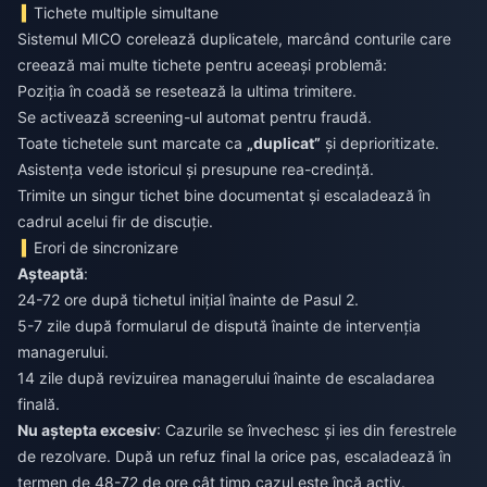
Tichete multiple simultane
Sistemul MICO corelează duplicatele, marcând conturile care
creează mai multe tichete pentru aceeași problemă:
Poziția în coadă se resetează la ultima trimitere.
Se activează screening-ul automat pentru fraudă.
Toate tichetele sunt marcate ca
„duplicat”
și deprioritizate.
Asistența vede istoricul și presupune rea-credință.
Trimite un singur tichet bine documentat și escaladează în
cadrul acelui fir de discuție.
Erori de sincronizare
Așteaptă
:
24-72 ore după tichetul inițial înainte de Pasul 2.
5-7 zile după formularul de dispută înainte de intervenția
managerului.
14 zile după revizuirea managerului înainte de escaladarea
finală.
Nu aștepta excesiv
: Cazurile se învechesc și ies din ferestrele
de rezolvare. După un refuz final la orice pas, escaladează în
termen de 48-72 de ore cât timp cazul este încă activ.