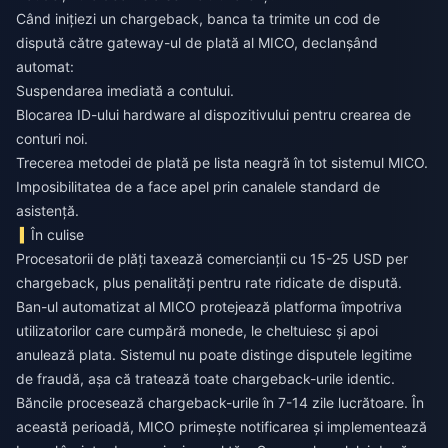
Când inițiezi un chargeback, banca ta trimite un cod de
dispută către gateway-ul de plată al MICO, declanșând
automat:
Suspendarea imediată a contului.
Blocarea ID-ului hardware al dispozitivului pentru crearea de
conturi noi.
Trecerea metodei de plată pe lista neagră în tot sistemul MICO.
Imposibilitatea de a face apel prin canalele standard de
asistență.
În culise
Procesatorii de plăți taxează comercianții cu 15-25 USD per
chargeback, plus penalități pentru rate ridicate de dispută.
Ban-ul automatizat al MICO protejează platforma împotriva
utilizatorilor care cumpără monede, le cheltuiesc și apoi
anulează plata. Sistemul nu poate distinge disputele legitime
de fraudă, așa că tratează toate chargeback-urile identic.
Băncile procesează chargeback-urile în 7-14 zile lucrătoare. În
această perioadă, MICO primește notificarea și implementează