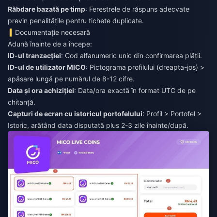
Răbdare bazată pe timp
: Ferestrele de răspuns adecvate
previn penalitățile pentru tichete duplicate.
Documentație necesară
Adună înainte de a începe:
ID-ul tranzacției
: Cod alfanumeric unic din confirmarea plății.
ID-ul de utilizator MICO
: Pictograma profilului (dreapta-jos) >
apăsare lungă pe numărul de 8-12 cifre.
Data și ora achiziției
: Data/ora exactă în format UTC de pe
chitanță.
Capturi de ecran cu istoricul portofelului
: Profil > Portofel >
Istoric, arătând data disputată plus 2-3 zile înainte/după.