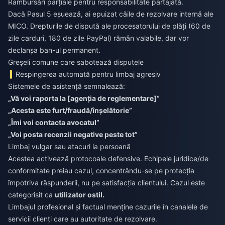
Rambursări parțiale pentru responsabilitate partajată.
Dacă Pasul 5 eșuează, ai epuizat căile de rezolvare internă ale
MICO. Drepturile de dispută ale procesatorului de plăți (60 de
zile carduri, 180 de zile PayPal) rămân valabile, dar vor
declanșa ban-ul permanent.
Greșeli comune care sabotează disputele
Respingerea automată pentru limbaj agresiv
Sistemele de asistență semnalează:
„Vă voi raporta la [agenția de reglementare]”
„Acesta este furt/fraudă/înșelătorie”
„Îmi voi contacta avocatul”
„Voi posta recenzii negative peste tot”
Limbaj vulgar sau atacuri la persoană
Acestea activează protocoale defensive. Echipele juridice/de
conformitate preiau cazul, concentrându-se pe protecția
împotriva răspunderii, nu pe satisfacția clientului. Cazul este
categorisit ca
utilizator ostil.
Limbajul profesional și factual menține cazurile în canalele de
servicii clienți care au autoritate de rezolvare.