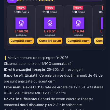
4.81
502 vândut
-50%
-50%
-50%
-49
s
5330 Coins
2100 Coins
508 Coins
8550 Co
L 196.26
L 78.51
L 19.64
L 327.
L 389.24
L 155.69
L 38.93
L 642.
cum
Cumpără acum
Cumpără acum
Cumpără acum
Cumpără
Motive comune de respingere în 2026
Sistemul automatizat al MICO semnalează:
ID-ul tranzacției lipsește
: 25-30% din respingeri.
Raportare întârziată
: Cererile trimise după mai mult de 48 de
ore sunt analizate cu scepticism.
Erori manuale de UID
: O rată de eroare de 12-15% la tastarea
ID-ului de utilizator MICO de 8-12 cifre.
Dovezi insuficiente
: Capturi de ecran cărora le lipsește
contextul datei disputate plus 2-3 zile adiacente.