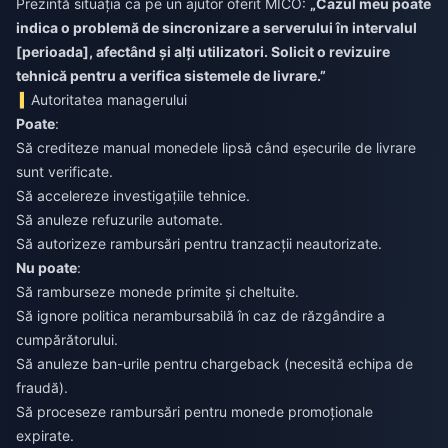
Prezintă situația ca pe un ajutor oferit MICO:
„Cazul meu poate
indica o problemă de sincronizare a serverului în intervalul
[perioada], afectând și alți utilizatori. Solicit o revizuire
tehnică pentru a verifica sistemele de livrare.”
Autoritatea managerului
Poate
:
Să crediteze manual monedele lipsă când eșecurile de livrare
sunt verificate.
Să accelereze investigațiile tehnice.
Să anuleze refuzurile automate.
Să autorizeze rambursări pentru tranzacții neautorizate.
Nu poate
:
Să ramburseze monede primite și cheltuite.
Să ignore politica nerambursabilă în caz de răzgândire a
cumpărătorului.
Să anuleze ban-urile pentru chargeback (necesită echipa de
fraudă).
Să proceseze rambursări pentru monede promoționale
expirate.