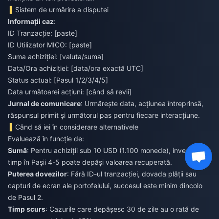
Sistem de urmărire a disputei
Informații caz
:
ID Tranzacție: [paste]
ID Utilizator MICO: [paste]
Suma achiziției: [valuta/suma]
Data/Ora achiziției: [data/ora exactă UTC]
Status actual: [Pasul 1/2/3/4/5]
Data următoarei acțiuni: [când să revii]
Jurnal de comunicare
: Urmărește data, acțiunea întreprinsă,
răspunsul primit și următorul pas pentru fiecare interacțiune.
Când să iei în considerare alternativele
Evaluează în funcție de:
Sumă
: Pentru achiziții sub 10 USD (1.100 monede), investiția de
timp în Pașii 4-5 poate depăși valoarea recuperată.
Puterea dovezilor
: Fără ID-ul tranzacției, dovada plății sau
capturi de ecran ale portofelului, succesul este minim dincolo
de Pasul 2.
Timp scurs
: Cazurile care depășesc 30 de zile au o rată de