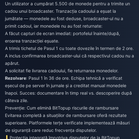
Un utilizator a cumpărat 5.500 de monede pentru a trimite un
cadou unui broadcaster. Tranzacția cadoului a eșuat la
jumătate — monedele au fost deduse, broadcaster-ul nu a
primit cadoul, iar monedele nu au fost returnate:
A făcut capturi de ecran imediat: portofelul înainte/după,
eroarea tranzacției eșuate.
A trimis tichetul de Pasul 1 cu toate dovezile în termen de 2 ore.
A inclus confirmarea broadcaster-ului că respectivul cadou nu a
apărut.
A solicitat fie livrarea cadoului, fie returnarea monedelor.
Rezolvare
: Pasul 1 în 36 de ore. Echipa tehnică a verificat
eșecul de pe server în jurnale și a creditat manual monedele
înapoi. Succes: documentare în timp real vs. descoperire după
câteva zile.
Prevenție: Cum elimină BitTopup riscurile de rambursare
Evitarea completă a situațiilor de rambursare oferă rezultate
superioare. Platformele terțe verificate implementează măsuri
de siguranță care reduc frecvența disputelor.
Protecția integrată împotriva disputelor de la BitTopup