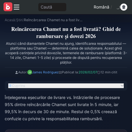
Caută
Română
/
Acasă
/
Știri
/
Reîncărcarea Chamet nu a fost livrată? Ghid de rambursare și dovezi 2026
Reîncărcarea Chamet nu a fost livrată? Ghid de
rambursare și dovezi 2026
Atunci când diamantele Chamet nu ajung, identificarea responsabilului —
platforma sau Chamet — determină calea de soluționare. Acest ghid
acoperă cerințele privind dovezile, termenele de rambursare (platformă: 3-
14 zile, Chamet: 1-5 zile) și procesele de dispută pentru recuperarea
plăților.
Autor:
James Rodriguez
Publicat la:
2026/02/07
12 min citit
Cuprins
Înțelegerea eșecurilor de livrare vs. întârzierile de procesare
95% dintre reîncărcările Chamet sunt livrate în 5 minute, iar
99,5% în decurs de 30 de minute. Restul de 0,5% creează
confuzie cu privire la responsabilitatea rambursării.