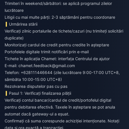
Trimiteri în weekend/sărbători: se aplică programul zilelor
lucrătoare
Litigii cu mai multe părți: 2-3 săptămâni pentru coordonare
Urmărirea stării
Verificați zilnic portalurile de tichete/cazuri (nu trimiteți solicitări
duplicate)
Monitorizați cardul de credit pentru credite în așteptare
Portofelele digitale trimit notificări prin e-mail
Tichete în aplicația Chamet: interfața Centrului de ajutor
E-mail:
chamet.feedback@gmail.com
Telefon: +628111446644 (zile lucrătoare 9:00-17:00 UTC+8,
sâmbăta 10:00-15:00 UTC+8)
Rezolvarea disputelor pas cu pas
Pasul 1: Verificați finalizarea plății
Verificați contul bancar/cardul de credit/portofelul digital
pentru debitarea efectivă. Taxele în așteptare se pot anula
automat dacă gateway-ul a eșuat.
Confirmați că suma corespunde achiziției intenționate. Notați
data și ora exactă a tranzacției.