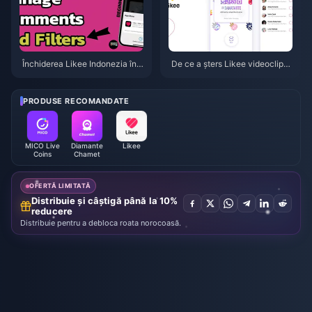
Închiderea Likee Indonezia în a
De ce a șters Likee videoclipur
prilie 2026: Ghidul tău complet
ile vechi în Indonezia după apri
pentru pașii următori
lie 2026?
PRODUSE RECOMANDATE
MICO Live
Diamante
Likee
Coins
Chamet
OFERTĂ LIMITATĂ
Distribuie și câștigă până la 10%
reducere
Distribuie pentru a debloca roata norocoasă.