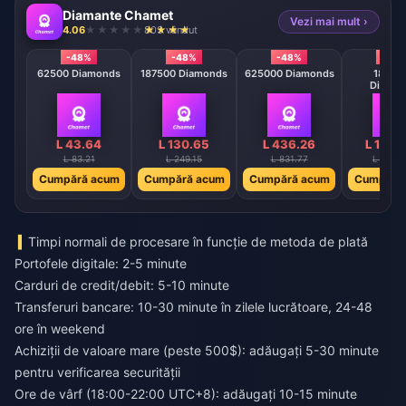
Diamante Chamet
Vezi mai mult ›
4.06
803 vândut
-48%
-48%
-48%
-48
62500 Diamonds
187500 Diamonds
625000 Diamonds
18750
Diamo
L 43.64
L 130.65
L 436.26
L 1306
L 83.21
L 249.15
L 831.77
L 2490
Cumpără acum
Cumpără acum
Cumpără acum
Cumpără
Timpi normali de procesare în funcție de metoda de plată
Portofele digitale: 2-5 minute
Carduri de credit/debit: 5-10 minute
Transferuri bancare: 10-30 minute în zilele lucrătoare, 24-48
ore în weekend
Achiziții de valoare mare (peste 500$): adăugați 5-30 minute
pentru verificarea securității
Ore de vârf (18:00-22:00 UTC+8): adăugați 10-15 minute