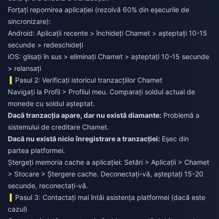
Forțați repornirea aplicației (rezolvă 60% din eșecurile de
sincronizare):
Android: Aplicații recente > închideți Chamet > așteptați 10-15
secunde > redeschideți
iOS: glisați în sus > eliminați Chamet > așteptați 10-15 secunde
> relansați
Pasul 2: Verificați istoricul tranzacțiilor Chamet
Navigați la Profil > Profilul meu. Comparați soldul actual de
monede cu soldul așteptat.
Dacă tranzacția apare, dar nu există diamante:
Problemă a
sistemului de creditare Chamet.
Dacă nu există nicio înregistrare a tranzacției:
Eșec din
partea platformei.
Ștergeți memoria cache a aplicației: Setări > Aplicații > Chamet
> Stocare > Ștergere cache. Deconectați-vă, așteptați 15-20
secunde, reconectați-vă.
Pasul 3: Contactați mai întâi asistența platformei (dacă este
cazul)