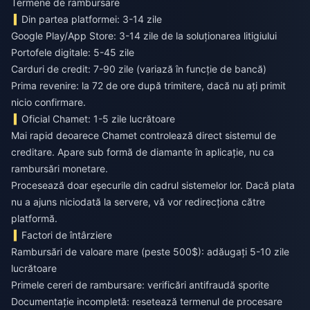
Termene de rambursare
Din partea platformei: 3-14 zile
Google Play/App Store: 3-14 zile de la soluționarea litigiului
Portofele digitale: 5-45 zile
Carduri de credit: 7-90 zile (variază în funcție de bancă)
Prima revenire: la 72 de ore după trimitere, dacă nu ați primit
nicio confirmare.
Oficial Chamet: 1-5 zile lucrătoare
Mai rapid deoarece Chamet controlează direct sistemul de
creditare. Apare sub formă de diamante în aplicație, nu ca
rambursări monetare.
Procesează doar eșecurile din cadrul sistemelor lor. Dacă plata
nu a ajuns niciodată la servere, vă vor redirecționa către
platformă.
Factori de întârziere
Rambursări de valoare mare (peste 500$): adăugați 5-10 zile
lucrătoare
Primele cereri de rambursare: verificări antifraudă sporite
Documentație incompletă: resetează termenul de procesare