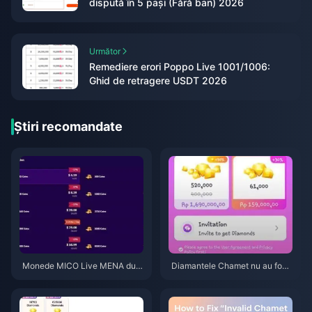
dispută în 5 pași (Fără ban) 2026
Următor
Remediere erori Poppo Live 1001/1006:
Ghid de retragere USDT 2026
Știri recomandate
Monede MICO Live MENA dup
Diamantele Chamet nu au fost
ă v5.2: Cele mai ieftine oferte 2
primite după reîncărcarea prin
026
Google? Soluție pentru 2026