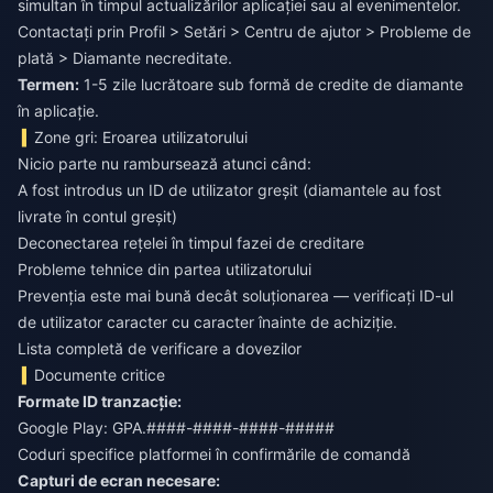
simultan în timpul actualizărilor aplicației sau al evenimentelor.
Contactați prin Profil > Setări > Centru de ajutor > Probleme de
plată > Diamante necreditate.
Termen:
1-5 zile lucrătoare sub formă de credite de diamante
în aplicație.
Zone gri: Eroarea utilizatorului
Nicio parte nu rambursează atunci când:
A fost introdus un ID de utilizator greșit (diamantele au fost
livrate în contul greșit)
Deconectarea rețelei în timpul fazei de creditare
Probleme tehnice din partea utilizatorului
Prevenția este mai bună decât soluționarea — verificați ID-ul
de utilizator caracter cu caracter înainte de achiziție.
Lista completă de verificare a dovezilor
Documente critice
Formate ID tranzacție:
Google Play: GPA.####-####-####-#####
Coduri specifice platformei în confirmările de comandă
Capturi de ecran necesare: