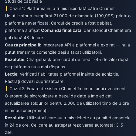
Studii de caz reale
Cazul 1: Platforma nu a trimis niciodată către Chamet
Un utilizator a cumpărat 21.000 de diamante (199,99$) printr-o
platformă neverificată. Cardul de credit a fost debitat,
platforma a afișat
Comandă finalizată
, dar istoricul Chamet era
gol după 48 de ore.
Cauza principală:
Integrarea API a platformei a expirat — nu a
putut transmite comenzile deși a taxat utilizatorii.
Rezoluție:
Chargeback prin cardul de credit (45 de zile) după
ce platforma nu a mai răspuns.
Lecție:
Verificați fiabilitatea platformei înainte de achiziție.
Păstrați dovezi cuprinzătoare.
Cazul 2: Eroare de sistem Chamet în timpul unui eveniment
O eroare de sincronizare a bazei de date a împiedicat
actualizarea soldurilor pentru 2.000 de utilizatori timp de 3 ore
în timpul unei promoții.
Rezoluție:
Utilizatorii care au trimis tichete au primit diamantele
în 24 de ore. Cei care au așteptat rezolvarea automată: 3-5
zile.