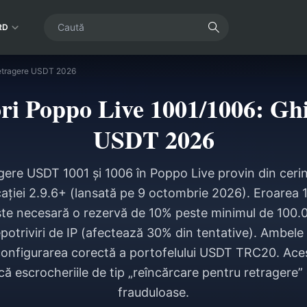
RD
retragere USDT 2026
ri Poppo Live 1001/1006: Ghi
USDT 2026
agere USDT 1001 și 1006 în Poppo Live provin din cerin
icației 2.9.6+ (lansată pe 9 octombrie 2026). Eroarea
este necesară o rezervă de 10% peste minimul de 100.
otriviri de IP (afectează 30% din tentative). Ambele 
 configurarea corectă a portofelului USDT TRC20. Acest
că escrocheriile de tip „reîncărcare pentru retragere”
frauduloase.