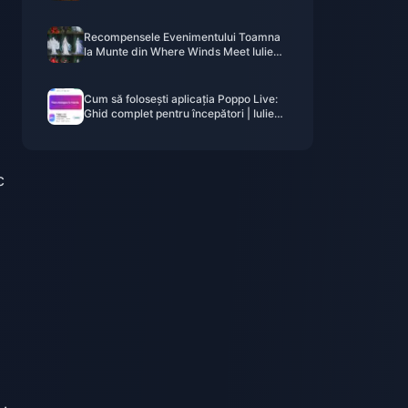
2026): Costuri, cele mai bune pachete
și reîncărcare sigură
Recompensele Evenimentului Toamna
la Munte din Where Winds Meet Iulie
2026: Listă Completă, Monedă și
Prioritate
Cum să folosești aplicația Poppo Live:
Ghid complet pentru începători | Iulie
2026
c