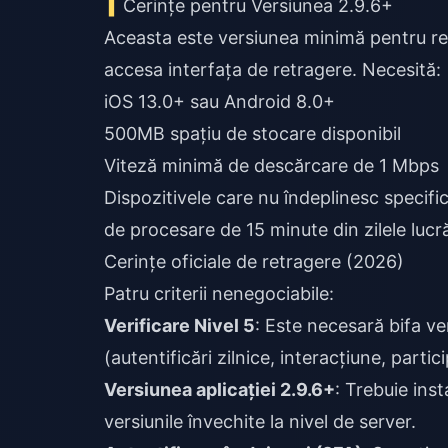
Cerințe pentru Versiunea 2.9.6+
Aceasta este versiunea minimă pentru re
accesa interfața de retragere. Necesită:
iOS 13.0+ sau Android 8.0+
500MB spațiu de stocare disponibil
Viteză minimă de descărcare de 1 Mbps
Dispozitivele care nu îndeplinesc specifica
de procesare de 15 minute din zilele lucr
Cerințe oficiale de retragere (2026)
Patru criterii nenegociabile:
Verificare Nivel 5
: Este necesară bifa v
(autentificări zilnice, interacțiune, parti
Versiunea aplicației 2.9.6+
: Trebuie ins
versiunile învechite la nivel de server.