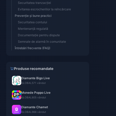
Securitatea tranzacției
Evitarea escrocheriilor la reîncărcare
Prevenție și bune practici
Securitatea contului
Mentenanță regulată
Documentație pentru dispute
Semnale de alarmă în comunitate
Întrebări frecvente (FAQ)
Produse recomandate
Diamante Bigo Live
GLOBAL
571 vândut
Monede Poppo Live
GLOBAL
605 vândut
Diamante Chamet
GLOBAL
966 vândut