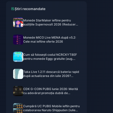
Știri recomandate
Monede StarMaker ieftine pentru
audițiile SupernovaX 2026 (Reducere
de 12-23%)
Monede MICO Live MENA după v5.2:
Cele mai ieftine oferte 2026
Cum să folosești codul NCRCKYT8EF
pentru monede Eggy gratuite (aug.
2026)
Taka Live 1.2.11 descarcă bateria rapid
după actualizarea din iulie 2026?
Cauze și soluții
CDK G-COIN PUBG Iunie 2026: Merită
cu adevărat promoția dublă de
91,43$?
Cumpără UC PUBG Mobile ieftin pentru
colaborarea Naruto Shippuden (iulie