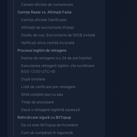
Canale oficiale de comunicare
Cerințe Reale vs. Afirmații False
Cerințe oficiale (Verificate)
Afirmații de escrocherie (False)
Studiu de caz: Escrocherie de 500$ evitată
Verificați orice cerință invocată
Procesul legitim de retragere
Înainte de retragere (cu 24 de ore înainte)
Executarea retragerii (optim: zile lucrătoare
8:00-12:00 UTC+8)
După trimitere
Listă de verificare pre-retragere
Ghid complet pas cu pas
Timpi de procesare
Dacă o retragere legitimă eșuează
Reîncărcare sigură cu BitTopup
De ce este BitTopup de încredere
Cum să cumpărați în siguranță