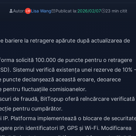
Autor:
Lisa Wang
Publicat la:
2026/02/07
23 min citit
te bariere la retragere apărute după actualizarea de
tforma solicită 100.000 de puncte pentru o retragere
SD). Sistemul verifică existența unei rezerve de 10%
de puncte declanșează această eroare, deoarece
pentru fluctuațiile comisioanelor.
iscuri de fraudă,
BitTopup oferă reîncărcare verificată
tecție pentru cumpărător.
 IP. Platforma implementează o blocare de securitat
gere prin identificatori IP, GPS și Wi-Fi. Modificarea