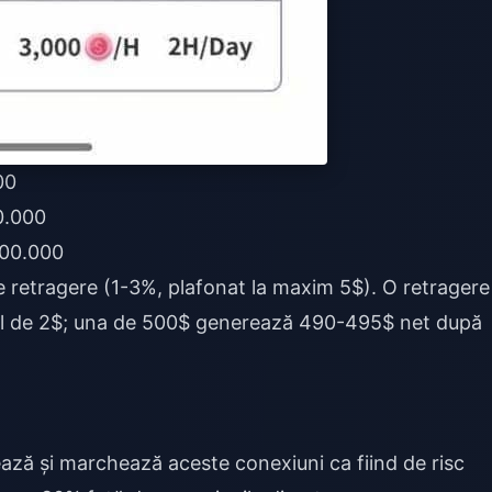
00
0.000
500.000
retragere (1-3%, plafonat la maxim 5$). O retragere
l de 2$; una de 500$ generează 490-495$ net după
ază și marchează aceste conexiuni ca fiind de risc