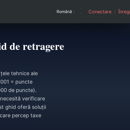
Conectare
/
Înreg
Română
/
d de retragere
țele tehnice ale
 1001 = puncte
000 de puncte).
necesită verificare
 ghid oferă soluții
 care percep taxe