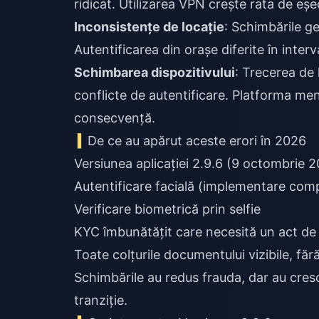
ridicat. Utilizarea VPN crește rata de eș
Inconsistențe de locație
: Schimbările ge
Autentificarea din orașe diferite în inter
Schimbarea dispozitivului
: Trecerea de 
conflicte de autentificare. Platforma men
consecvență.
De ce au apărut aceste erori în 2026
Versiunea aplicației 2.9.6 (9 octombrie 20
Autentificare facială (implementare comp
Verificare biometrică prin selfie
KYC îmbunătățit care necesită un act de 
Toate colțurile documentului vizibile, fără
Schimbările au redus frauda, dar au crescu
tranziție.