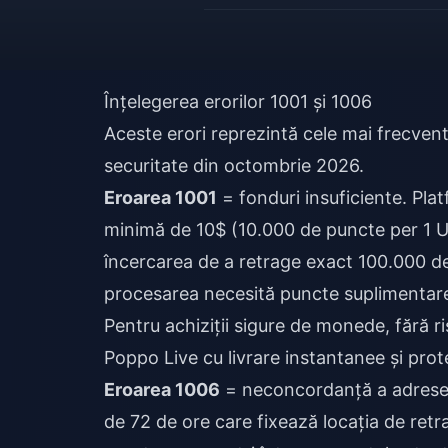
Înțelegerea erorilor 1001 și 1006
Aceste erori reprezintă cele mai frecven
securitate din octombrie 2026.
Eroarea 1001
= fonduri insuficiente. Pla
minimă de 10$ (10.000 de puncte per 1 U
încercarea de a retrage exact 100.000 
procesarea necesită puncte suplimentare 
Pentru achiziții sigure de monede, fără r
Poppo Live
cu livrare instantanee și pro
Eroarea 1006
= neconcordanță a adresei
de 72 de ore care fixează locația de retra