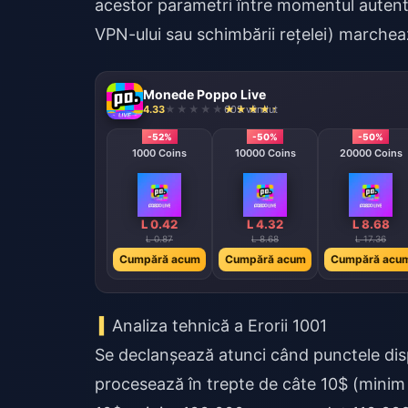
acestor parametri între momentul autentific
VPN-ului sau schimbării rețelei) marcheaz
Monede Poppo Live
4.33
605 vândut
-52%
-50%
-50%
1000 Coins
10000 Coins
20000 Coins
L 0.42
L 4.32
L 8.68
L 0.87
L 8.68
L 17.36
Cumpără acum
Cumpără acum
Cumpără acu
Analiza tehnică a Erorii 1001
Se declanșează atunci când punctele disp
procesează în trepte de câte 10$ (minim