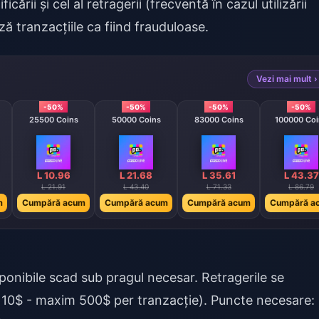
ării și cel al retragerii (frecventă în cazul utilizării
ă tranzacțiile ca fiind frauduloase.
Vezi mai mult ›
-50%
-50%
-50%
-50%
25500 Coins
50000 Coins
83000 Coins
100000 Coi
L 10.96
L 21.68
L 35.61
L 43.37
L 21.91
L 43.40
L 71.33
L 86.79
m
Cumpără acum
Cumpără acum
Cumpără acum
Cumpără a
onibile scad sub pragul necesar. Retragerile se
 10$ - maxim 500$ per tranzacție). Puncte necesare: