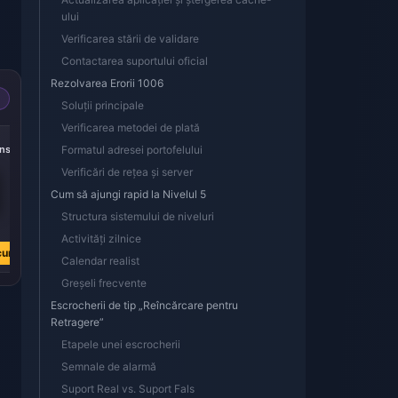
ului
Verificarea stării de validare
Contactarea suportului oficial
Rezolvarea Erorii 1006
Soluții principale
Verificarea metodei de plată
-50%
-50%
-50%
ns
252000 Coins
Formatul adresei portofelului
430000 Coins
870000 Coins
Verificări de rețea și server
Cum să ajungi rapid la Nivelul 5
Structura sistemului de niveluri
L 108.18
L 184.56
L 373.44
L 216.57
L 369.54
L 747.68
Activități zilnice
cum
Cumpără acum
Cumpără acum
Cumpără acum
Calendar realist
Greșeli frecvente
Escrocherii de tip „Reîncărcare pentru
Retragere”
Etapele unei escrocherii
Semnale de alarmă
Suport Real vs. Suport Fals