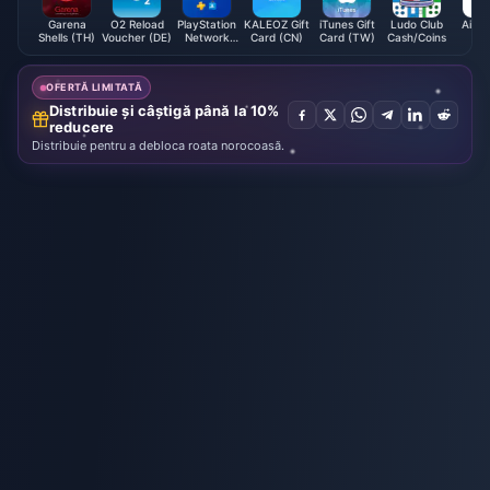
Garena
O2 Reload
PlayStation
KALEOZ Gift
iTunes Gift
Ludo Club
Airlin
Shells (TH)
Voucher (DE)
Network
Card (CN)
Card (TW)
Cash/Coins
Ca
Card (KR)
Vouc
(M
OFERTĂ LIMITATĂ
Distribuie și câștigă până la 10%
reducere
Distribuie pentru a debloca roata norocoasă.