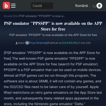
Caută
Română
/
Acasă
/
Știri
/
PSP emulator "PPSSPP" is now available on the APP Store for free
PSP emulator "PPSSPP" is now available on the APP
Store for free
PSP emulator "PPSSPP" is now available on the APP Store for free
Autor:
Priya Sharma
Publicat la:
2024/05/16
1 min citit
[PSP emulator "PPSSPP" is now available on the APP Store for
free] The well-known PSP game emulator "PPSSPP" is now
available on the APP Store for free (search for PSP emulator).
PPSSPP is a PSP emulator that can be used on mobile devices.
Almost all PSP games can be run through this program. The
software size is about 36MB, it will not contain any games, and
the ISO/CSO files need to be taken care of by yourself. Apple
lifted restrictions on retro game emulators on the App Store last
month, and subsequently many related apps appeared in the
store, including the Nintendo game emulator "Delta."