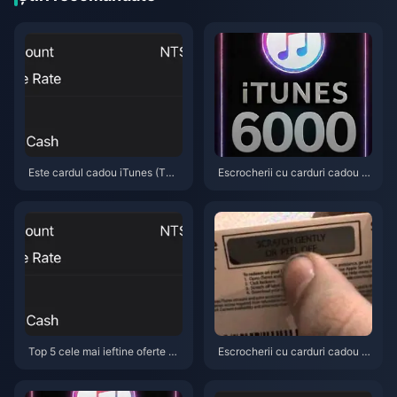
Este cardul cadou iTunes (TW)
Escrocherii cu carduri cadou iT
mai ieftin decât reîncărcarea di
unes (TW) în 2026: 5 greșeli pe
rectă în mai 2026?
care vânătorii de oferte trebuie
să le evite
Top 5 cele mai ieftine oferte pe
Escrocherii cu carduri cadou iT
ntru carduri cadou iTunes (TW)
unes (TW) în 2026: 5 greșeli ca
în aprilie 2026
re îi costă pe jucătorii din Taiw
an soldul contului