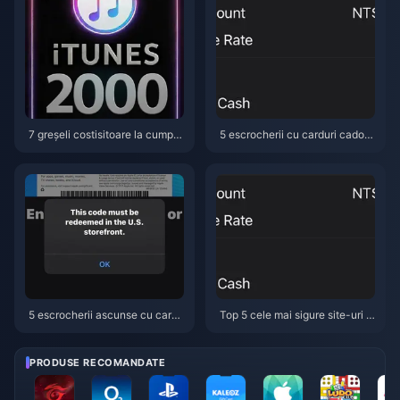
7 greșeli costisitoare la cumpăr
5 escrocherii cu carduri cadou
area unui card cadou iTunes (T
iTunes (TW) de evitat în 2026
W) în 2026 — și cum să le reme
— Plus cele mai sigure achiziții
diezi pe fiecare
ieftine
5 escrocherii ascunse cu cardu
Top 5 cele mai sigure site-uri p
ri cadou iTunes (TW) care gole
entru a cumpăra carduri cadou
sc portofelele în 2026
iTunes (TW) la reducere – Aprili
e 2026
PRODUSE RECOMANDATE