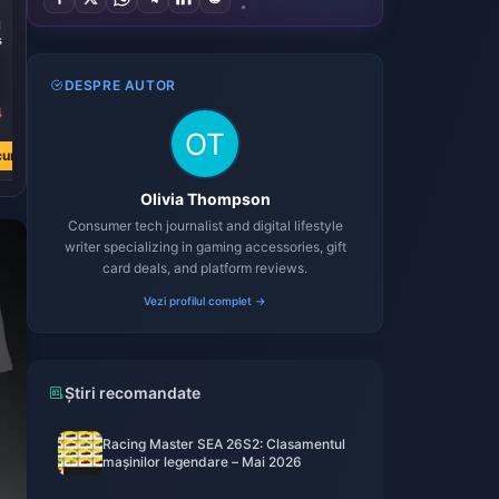
-37%
-37%
19999 Red
39999 Red
s
Diamonds
Diamonds
DESPRE AUTOR
4
L 725.42
L 1436.22
L 1146.06
L 2268.92
cum
Cumpără acum
Cumpără acum
Olivia Thompson
Consumer tech journalist and digital lifestyle
writer specializing in gaming accessories, gift
card deals, and platform reviews.
Vezi profilul complet →
Știri recomandate
Racing Master SEA 26S2: Clasamentul
mașinilor legendare – Mai 2026