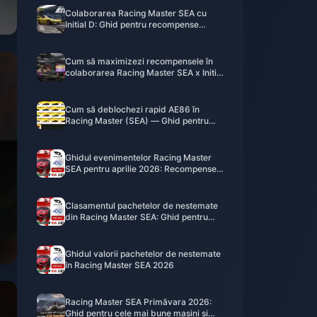
Colaborarea Racing Master SEA cu
Initial D: Ghid pentru recompense
maxime F2P (2026)
Cum să maximizezi recompensele în
colaborarea Racing Master SEA x Initial
D (aprilie 2026)
Cum să deblochezi rapid AE86 în
Racing Master (SEA) — Ghid pentru
colaborarea Initial D (aprilie 2026)
Ghidul evenimentelor Racing Master
SEA pentru aprilie 2026: Recompense
și sfaturi pentru jucătorii F2P
Clasamentul pachetelor de nestemate
din Racing Master SEA: Ghid pentru
aprilie 2026
Ghidul valorii pachetelor de nestemate
în Racing Master SEA 2026
Racing Master SEA Primăvara 2026:
Ghid pentru cele mai bune mașini și