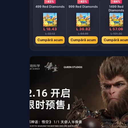
-43%
-43%
-44%
499 Red Diamonds
999 Red Diamonds
1499 Red
Diamonds
L 18.43
L 36.82
L 57.06
L 32.13
L 64.66
L 101.30
Cumpără acum
Cumpără acum
Cumpără acu