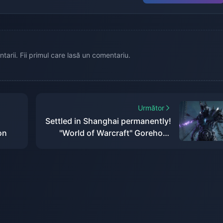
tarii. Fii primul care lasă un comentariu.
Următor
Settled in Shanghai permanently!
on
"World of Warcraft" Gorehowl
sculpture completed ribbon-
cutting at Kintetsu City Plaza