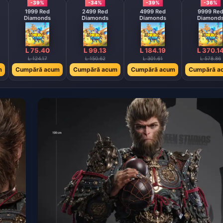
-39%
-34%
-39%
-36%
1999 Red
2499 Red
4999 Red
9999 Red
Diamonds
Diamonds
Diamonds
Diamond
L 75.40
L 99.13
L 184.19
L 370.1
L 124.17
L 150.62
L 301.61
L 578.86
m
Cumpără acum
Cumpără acum
Cumpără acum
Cumpără a