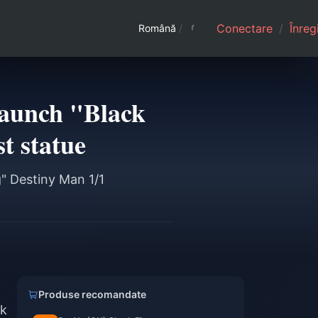
Conectare
/
Înreg
Română
/
launch "Black
t statue
" Destiny Man 1/1
Produse recomandate
ck