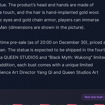
tue. The product’s head and hands are made of
the touch, and the hair is hand-implanted gold wool.
tic eyes and gold chain armor, players can immerse
Man (dimensions are shown in the picture).
d-time pre-sale (as of 20:00 on December 30), priced 
an. The statue is expected to be shipped in the four
is a QUEEN STUDIOS and "Black Myth: Wukong" limite
n addition, each bust comes with a unique limited
ience Art Director Yang Qi and Queen Studios Art
Vezi mai mult ›