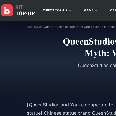
DIRECT TOP-UP
GAME
CA
Acasă
/
Știri
/
QueenStudios
Myth: W
QueenStudios col
[QueenStudios and Youke cooperate to l
statue] Chinese statue brand QueenStudi