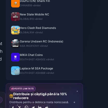
DouYu (CN) Shark Fin
CHINA
858 vândut
New State Mobile NC
GLOBAL
910 vândut
Hero Clash Red Diamonds
GLOBAL
934 vândut
Garena Undawn RC (Indonesia)
at
ASIA PACIFIC
511 vândut
th
MIKA Chat Coins
d
SOUTH EAST ASIA
502 vândut
Laplace M SEA Package
SOUTH EAST ASIA
868 vândut
OFERTĂ LIMITATĂ
Distribuie și câștigă până la 10%
reducere
Distribuie pentru a debloca roata norocoasă.