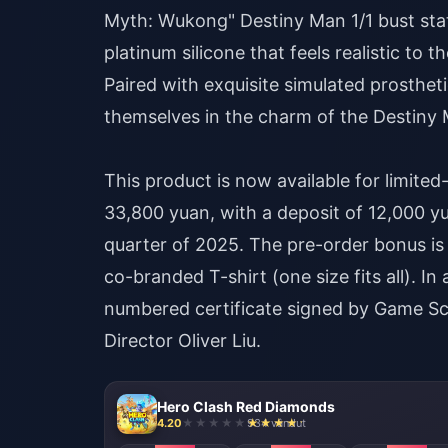
Myth: Wukong" Destiny Man 1/1 bust sta
platinum silicone that feels realistic to 
Paired with exquisite simulated prosthe
themselves in the charm of the Destiny 
This product is now available for limite
33,800 yuan, with a deposit of 12,000 yu
quarter of 2025. The pre-order bonus 
co-branded T-shirt (one size fits all). I
numbered certificate signed by Game Sc
Director Oliver Liu.
Hero Clash Red Diamonds
4.20
934 vândut