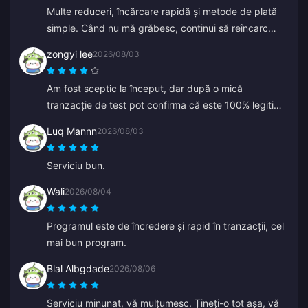
Multe reduceri, încărcare rapidă și metode de plată
simple. Când nu mă grăbesc, continui să reîncarc
puțin câte puțin, ca o economisire. Excelent pentru
zongyi lee
2026/08/03
reîncărcarea de diamante, le-am spus mai multor
prieteni despre asta.
Am fost sceptic la început, dar după o mică
tranzacție de test pot confirma că este 100% legitim.
Prețurile sunt mult mai ieftine decât media și este o
Luq Mannn
2026/08/03
platformă cu adevărat solidă. Atât timp cât prețurile
rămân așa, aceasta va fi opțiunea mea principală.
Serviciu bun.
Wali
2026/08/04
Programul este de încredere și rapid în tranzacții, cel
mai bun program.
Blal Albgdade
2026/08/06
Serviciu minunat, vă mulțumesc. Țineți-o tot așa, vă