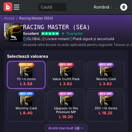
Caută
Română
/
Acasă
/
Racing Master (SEA)
RACING MASTER (SEA)
Excellent
Trustpilot
GLOBAL
Livrare instant
Plată sigură și securizată
Această reîncărcare nu este aplicabilă pentru regiunile Taiwan și 
Selectează valoarea
40% OFF
40% OFF
40% OFF
70 +4 Gems
Value Outfit Pack
Weekly Card
L 3.58
L 3.62
L 3.62
40% OFF
40% OFF
40% OFF
Monthly Card
Upgrade to the
350 +18 Gems
Premium MP
L 8.40
L 18.25
L 16.20
Arată mai mult
+9