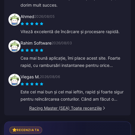
dorim mult succes.
Ahmed
2026/08/05
Viteză excelentă de încărcare și procesare rapidă.
Rahim Software
2026/08/03
Cea mai bună aplicație, îmi place acest site. Foarte
rapid, cu rambursări instantanee pentru orice
problemă.
Viegas M.
2026/08/06
Este cel mai bun și cel mai ieftin, rapid și foarte sigur
pentru reîncărcarea conturilor. Când am făcut o
greșeală cu un ID vechi, Anna a rezolvat rapid și a
Racing Master (SEA) Toate recenziile
reîncărcat contul corect.
RECENZIA TA