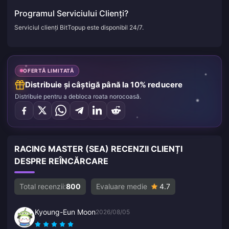
Programul Serviciului Clienți?
Serviciul clienți BitTopup este disponibil 24/7.
OFERTĂ LIMITATĂ
Distribuie și câștigă până la 10% reducere
Distribuie pentru a debloca roata norocoasă.
RACING MASTER (SEA) RECENZII CLIENȚI
DESPRE REÎNCĂRCARE
Total recenzii:
800
Evaluare medie
4.7
Kyoung-Eun Moon
2026/08/05