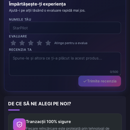
Împărtășește-ți experiența
Ajută-i pe alții lăsând o evaluare rapidă mai jos.
NUMELE TĂU
EVALUARE
Atinge pentru a evalua
RECENZIA TA
0/500
Trimite recenzia
DE CE SĂ NE ALEGI PE NOI?
Tranzacții 100% sigure
Fiecare reîncărcare este protejată prin tehnologii de