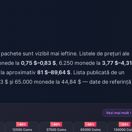
pachete sunt vizibil mai ieftine. Listele de prețuri ale
monede la
0,75 $–0,83 $
, 6.250 monede la
3,77 $–4,31
 la aproximativ
81 $–89,64 $
. Lista publicată de un
83 $ și 65.000 monede la 44,84 $ — date de referință
Vezi mai mult ›
-40%
-40%
-45%
-34%
12500 Coins
37500 Coins
65000 Coins
130000 Coi