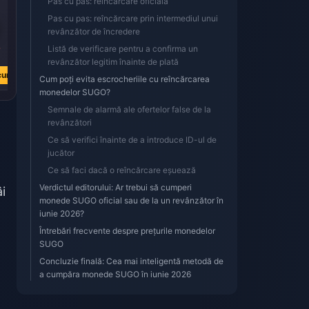
Pas cu pas: reîncărcare oficială
Pas cu pas: reîncărcare prin intermediul unui
revânzător de încredere
9
Listă de verificare pentru a confirma un
revânzător legitim înainte de plată
cum
Cum poți evita escrocheriile cu reîncărcarea
monedelor SUGO?
Semnale de alarmă ale ofertelor false de la
revânzători
Ce să verifici înainte de a introduce ID-ul de
jucător
Ce să faci dacă o reîncărcare eșuează
Verdictul editorului: Ar trebui să cumperi
i
monede SUGO oficial sau de la un revânzător în
iunie 2026?
Întrebări frecvente despre prețurile monedelor
SUGO
Concluzie finală: Cea mai inteligentă metodă de
a cumpăra monede SUGO în iunie 2026