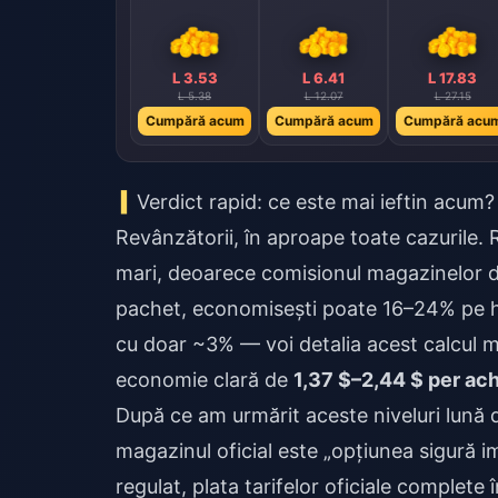
L 3.53
L 6.41
L 17.83
L 5.38
L 12.07
L 27.15
Cumpără acum
Cumpără acum
Cumpără acu
Verdict rapid: ce este mai ieftin acum?
Revânzătorii, în aproape toate cazurile
mari, deoarece comisionul magazinelor de 
pachet, economisești poate 16–24% pe hâ
cu doar ~3% — voi detalia acest calcul ma
economie clară de
1,37 $–2,44 $ per ach
După ce am urmărit aceste niveluri lună 
magazinul oficial este „opțiunea sigură i
regulat, plata tarifelor oficiale complete 