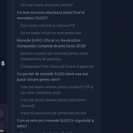
Vor mai crește prețurile curând?
Ce taxe ascunse afectează prețul final al
monedelor SUGO?
Conversia valutară și adaosul FX
De ce prețul afișat nu este prețul real
Monede SUGO: Oficial vs. Revânzător -
Comparație completă de preț (iunie 2026)
Analiza costului per monedă pentru toate
dimensiunile de pachete
 $
Comparație între viteza de livrare și garanție
Ce pachet de monede SUGO oferă cea mai
bună valoare pentru bani?
Cea mai bună valoare pentru jucătorii F2P și
cei care cheltuiesc puțin
Cea mai bună valoare pentru utilizatorii
obișnuiți
Impactul bonusului de primă reîncărcare
Cum să reîncarci monede SUGO în siguranță și
ieftin?
ns