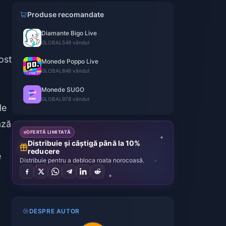
Produse recomandate
Diamante Bigo Live
GLOBAL
549 vândut
ost
Monede Poppo Live
GLOBAL
846 vândut
Monede SUGO
GLOBAL
978 vândut
le
ază
OFERTĂ LIMITATĂ
Distribuie și câștigă până la 10%
reducere
e
Distribuie pentru a debloca roata norocoasă.
DESPRE AUTOR