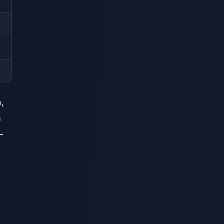
,
m
—