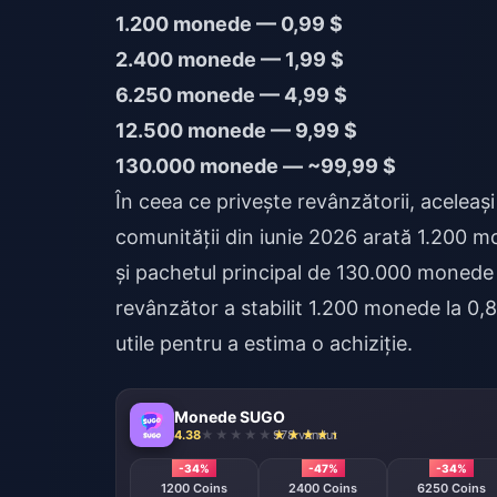
1.200 monede — 0,99 $
2.400 monede — 1,99 $
6.250 monede — 4,99 $
12.500 monede — 9,99 $
130.000 monede — ~99,99 $
În ceea ce privește revânzătorii, aceleași 
comunității din iunie 2026 arată 1.200 
și pachetul principal de 130.000 monede
revânzător a stabilit 1.200 monede la 0,
utile pentru a estima o achiziție.
Monede SUGO
4.38
978 vândut
-34%
-47%
-34%
1200 Coins
2400 Coins
6250 Coins