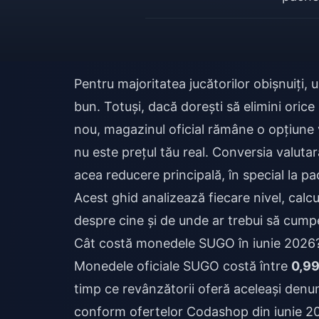
Pentru majoritatea jucătorilor obișnuiți, 
bun. Totuși, dacă dorești să elimini oric
nou, magazinul oficial rămâne o opțiune vi
nu este prețul tău real. Conversia valuta
acea reducere principală, în special la pa
Acest ghid analizează fiecare nivel, calc
despre cine și de unde ar trebui să cump
Cât costă monedele SUGO în iunie 2026
Monedele oficiale SUGO costă între
0,99
timp ce revânzătorii oferă aceleași denumi
conform ofertelor Codashop din iunie 2