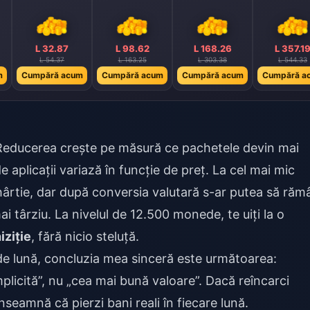
L 32.87
L 98.62
L 168.26
L 357.1
L 54.37
L 163.25
L 303.38
L 544.33
m
Cumpără acum
Cumpără acum
Cumpără acum
Cumpără a
. Reducerea crește pe măsură ce pachetele devin mai
aplicații variază în funcție de preț. La cel mai mic
rtie, dar după conversia valutară s-ar putea să rămâ
i târziu. La nivelul de 12.500 monede, te uiți la o
iziție
, fără nicio steluță.
de lună, concluzia mea sinceră este următoarea:
mplicită”, nu „cea mai bună valoare”. Dacă reîncarci
înseamnă că pierzi bani reali în fiecare lună.