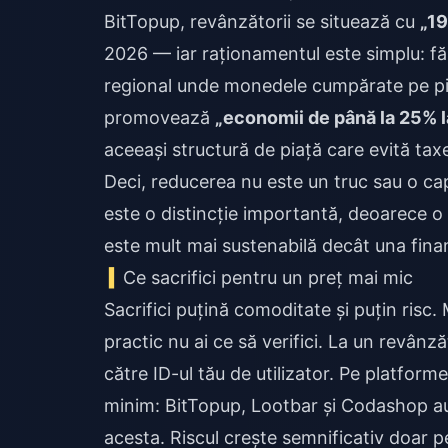
BitTopup, revânzătorii se situează cu
„19
2026 — iar raționamentul este simplu: făr
regional unde monedele cumpărate pe pie
promovează
„economii de până la 25% la
aceeași structură de piață care evită tax
Deci, reducerea nu este un truc sau o ca
este o distincție importantă, deoarece o
este mult mai sustenabilă decât una fin
Ce sacrifici pentru un preț mai mic
Sacrifici puțină comoditate și puțin risc.
practic nu ai ce să verifici. La un revânz
către ID-ul tău de utilizator. Pe platform
minim: BitTopup, Lootbar și Codashop au 
acesta. Riscul crește semnificativ doar pe