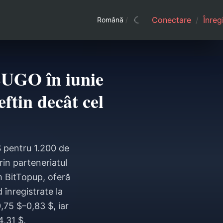
Conectare
/
Înreg
Română
/
SUGO în iunie
ftin decât cel
 pentru 1.200 de
in parteneriatul
m BitTopup, oferă
înregistrate la
,75 $–0,83 $, iar
4,31 $.