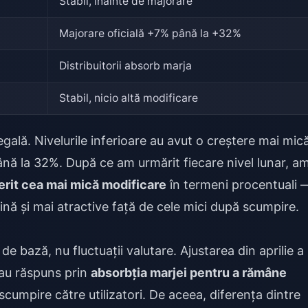
Stabil, înainte de majorare
Majorare oficială +7% până la +32%
Distribuitorii absorb marja
Stabil, nicio altă modificare
gală. Nivelurile inferioare au avut o creștere mai mică
ână la 32%. După ce am urmărit fiecare nivel lunar, a
erit cea mai mică modificare
în termeni procentuali 
nă și mai atractive față de cele mici după scumpire.
de bază, nu fluctuații valutare. Ajustarea din aprilie a
i au răspuns prin
absorbția marjei pentru a rămâne
 scumpire către utilizatori. De aceea, diferența dintre