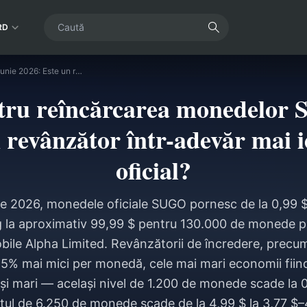
RD
Prețurile pentru reîncărcarea monedelor SUGO în iunie 2026: Este un revânzător într-adevăr mai ieftin decât cel oficial?
ntru reîncărcarea monedelor 
 revânzător într-adevăr mai ie
oficial?
ie 2026, monedele oficiale SUGO pornesc de la 0,99 $
 la aproximativ 99,99 $ pentru 130.000 de monede pr
le Alpha Limited. Revânzătorii de încredere, precu
25% mai mici per monedă, cele mai mari economii fiind 
și mari — același nivel de 1.200 de monede scade la 0
ul de 6.250 de monede scade de la 4,99 $ la 3,77 $–