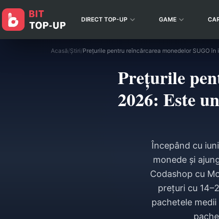
DIRECT TOP-UP
GAME
CA
Acasă
/
Știri
/
Prețurile pe
2026: Este un
Începând cu iun
monede și ajung
Codashop cu Mobi
prețuri cu 14–
pachetele medii 
pachet