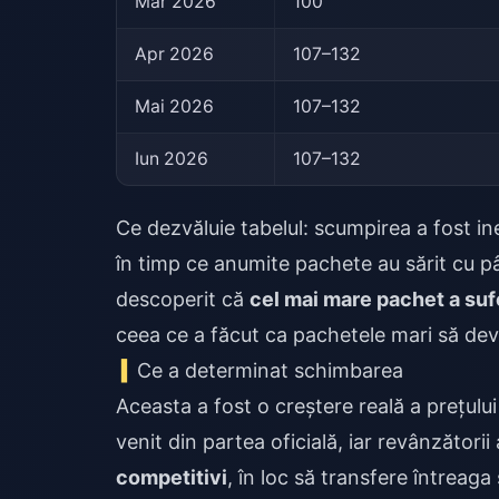
Mar 2026
100
Apr 2026
107–132
Mai 2026
107–132
Iun 2026
107–132
Ce dezvăluie tabelul: scumpirea a fost ine
în timp ce anumite pachete au sărit cu p
descoperit că
cel mai mare pachet a suf
ceea ce a făcut ca pachetele mari să devi
Ce a determinat schimbarea
Aceasta a fost o creștere reală a prețului 
venit din partea oficială, iar revânzători
competitivi
, în loc să transfere întreaga