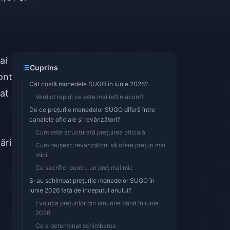
ai
Cuprins
ont
Cât costă monedele SUGO în iunie 2026?
șat
Verdict rapid: ce este mai ieftin acum?
De ce prețurile monedelor SUGO diferă între
canalele oficiale și revânzători?
Cum este structurată prețuirea oficială
ări
Cum reușesc revânzătorii să ofere prețuri mai
mici
Ce sacrifici pentru un preț mai mic
S-au schimbat prețurile monedelor SUGO în
iunie 2026 față de începutul anului?
Evoluția prețurilor din ianuarie până în iunie
2026
Ce a determinat schimbarea