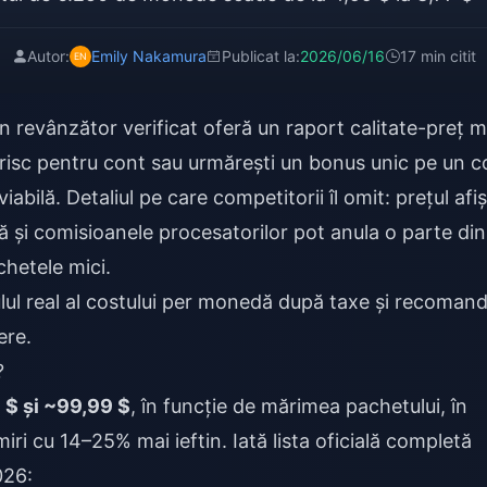
Autor:
Emily Nakamura
Publicat la:
2026/06/16
17 min citit
un revânzător verificat oferă un raport calitate-preț m
e risc pentru cont sau urmărești un bonus unic pe un c
abilă. Detaliul pe care competitorii îl omit: prețul afi
ră și comisioanele procesatorilor pot anula o parte din
chetele mici.
ulul real al costului per monedă după taxe și recomand
ere.
?
 $ și ~99,99 $
, în funcție de mărimea pachetului, în
ri cu 14–25% mai ieftin. Iată lista oficială completă
026: