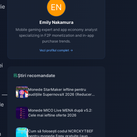
ie
Emily Nakamura
Mobile gaming expert and app economy analyst
specializing in F2P monetization and in-app
purchase trends.
Vezi profilul complet →
ei
Știri recomandate
Monede StarMaker ieftine pentru
ă —
audițiile SupernovaX 2026 (Reducere
de 12-23%)
le
Monede MICO Live MENA după v5.2:
Cele mai ieftine oferte 2026
Cum să folosești codul NCRCKYT8EF
n
pentru monede Eggy gratuite (aug.