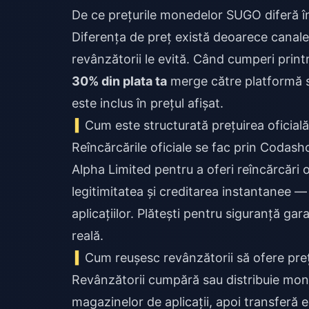
De ce prețurile monedelor SUGO diferă înt
Diferența de preț există deoarece canale
revânzătorii le evită. Când cumperi print
30% din plata ta
merge către platformă su
este inclus în prețul afișat.
Cum este structurată prețuirea oficial
Reîncărcările oficiale se fac prin Codash
Alpha Limited pentru a oferi reîncărcări
legitimitatea și creditarea instantanee 
aplicațiilor. Plătești pentru siguranță gar
reală.
Cum reușesc revânzătorii să ofere preț
Revânzătorii cumpără sau distribuie mone
magazinelor de aplicații, apoi transferă 