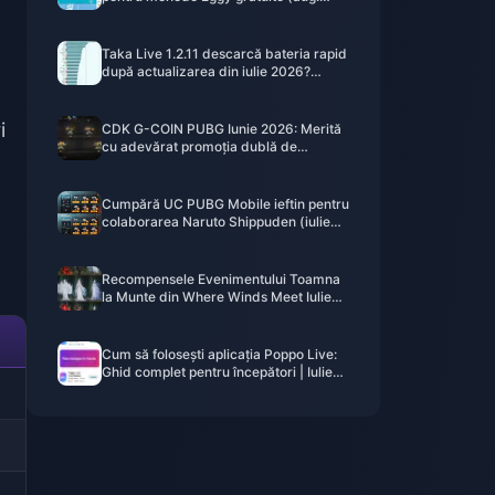
2026)
Taka Live 1.2.11 descarcă bateria rapid
după actualizarea din iulie 2026?
Cauze și soluții
i
CDK G-COIN PUBG Iunie 2026: Merită
cu adevărat promoția dublă de
91,43$?
Cumpără UC PUBG Mobile ieftin pentru
colaborarea Naruto Shippuden (iulie
2026): Costuri, cele mai bune pachete
și reîncărcare sigură
Recompensele Evenimentului Toamna
la Munte din Where Winds Meet Iulie
2026: Listă Completă, Monedă și
Prioritate
Cum să folosești aplicația Poppo Live:
Ghid complet pentru începători | Iulie
2026