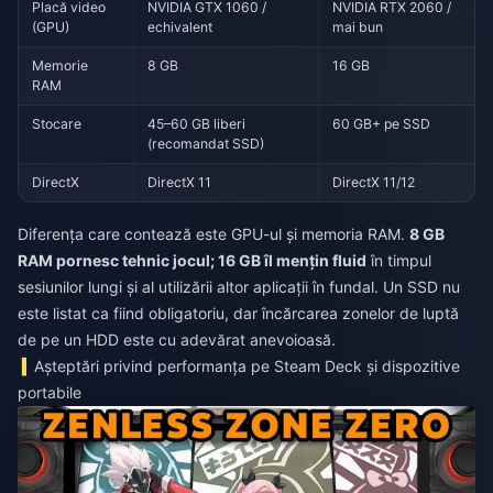
Placă video
NVIDIA GTX 1060 /
NVIDIA RTX 2060 /
(GPU)
echivalent
mai bun
Memorie
8 GB
16 GB
RAM
Stocare
45–60 GB liberi
60 GB+ pe SSD
(recomandat SSD)
DirectX
DirectX 11
DirectX 11/12
Diferența care contează este GPU-ul și memoria RAM.
8 GB
RAM pornesc tehnic jocul; 16 GB îl mențin fluid
în timpul
sesiunilor lungi și al utilizării altor aplicații în fundal. Un SSD nu
este listat ca fiind obligatoriu, dar încărcarea zonelor de luptă
de pe un HDD este cu adevărat anevoioasă.
Așteptări privind performanța pe Steam Deck și dispozitive
portabile