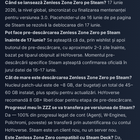
Când se lansează Zenless Zone Zero pe Steam?
17 iunie
2026, la nivel global, sincronizat cu finalizarea mentenanței
pentru versiunea 3.0. Placeholder-ul de 16 iunie de pe pagina
de Steam se rezolvă la deblocarea din 17 iunie.
Pot face pre-descărcarea Zenless Zone Zero pe Steam
înainte de 17 iunie?
Se așteaptă că da, prin wishlist și apoi
butonul de pre-descărcare, cu aproximativ 2–3 zile înainte,
bazat pe tiparul obișnuit al HoYoverse. Momentul pre-
descărcării specifice Steam așteaptă confirmarea oficială în
jurul datei de 16–17 iunie.
Cât de mare este descărcarea Zenless Zone Zero pe Steam?
Nucleul patch-ului este de ~8 GB, dar bugetați un total de 45–
60 GB instalat, plus spațiu pentru actualizări. HoYoverse
recomandă 8 GB+ liberi doar pentru etapa de pre-descărcare.
Progresul meu în ZZZ se va transfera pe versiunea de Steam?
Da — 100% din progresul legat de cont (Agenți, W-Engines,
Polichromi, poveste) se transferă prin autentificarea cu contul
HoYoverse. Steam este un client nou, nu un server nou.
Este Zenless Zone Zero compatibil cu Steam Deck?
Da,