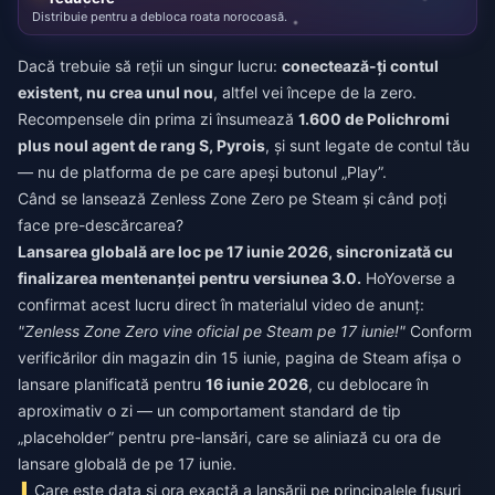
Distribuie pentru a debloca roata norocoasă.
Dacă trebuie să reții un singur lucru:
conectează-ți contul
existent, nu crea unul nou
, altfel vei începe de la zero.
Recompensele din prima zi însumează
1.600 de Polichromi
plus noul agent de rang S, Pyrois
, și sunt legate de contul tău
— nu de platforma de pe care apeși butonul „Play”.
Când se lansează Zenless Zone Zero pe Steam și când poți
face pre-descărcarea?
Lansarea globală are loc pe 17 iunie 2026, sincronizată cu
finalizarea mentenanței pentru versiunea 3.0.
HoYoverse a
confirmat acest lucru direct în materialul video de anunț:
"Zenless Zone Zero vine oficial pe Steam pe 17 iunie!"
Conform
verificărilor din magazin din 15 iunie, pagina de Steam afișa o
lansare planificată pentru
16 iunie 2026
, cu deblocare în
aproximativ o zi — un comportament standard de tip
„placeholder” pentru pre-lansări, care se aliniază cu ora de
lansare globală de pe 17 iunie.
Care este data și ora exactă a lansării pe principalele fusuri