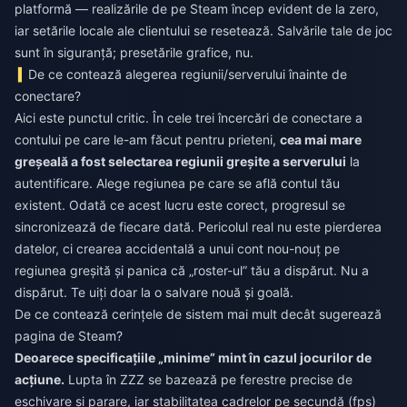
platformă — realizările de pe Steam încep evident de la zero,
iar setările locale ale clientului se resetează. Salvările tale de joc
sunt în siguranță; presetările grafice, nu.
De ce contează alegerea regiunii/serverului înainte de
conectare?
Aici este punctul critic. În cele trei încercări de conectare a
contului pe care le-am făcut pentru prieteni,
cea mai mare
greșeală a fost selectarea regiunii greșite a serverului
la
autentificare. Alege regiunea pe care se află contul tău
existent. Odată ce acest lucru este corect, progresul se
sincronizează de fiecare dată. Pericolul real nu este pierderea
datelor, ci crearea accidentală a unui cont nou-nouț pe
regiunea greșită și panica că „roster-ul” tău a dispărut. Nu a
dispărut. Te uiți doar la o salvare nouă și goală.
De ce contează cerințele de sistem mai mult decât sugerează
pagina de Steam?
Deoarece specificațiile „minime” mint în cazul jocurilor de
acțiune.
Lupta în ZZZ se bazează pe ferestre precise de
eschivare și parare, iar stabilitatea cadrelor pe secundă (fps)