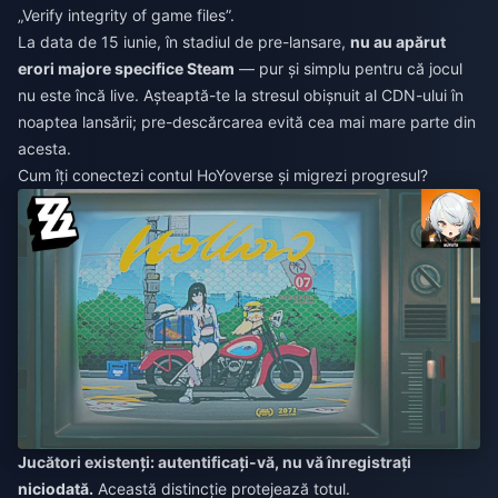
„Verify integrity of game files”.
La data de 15 iunie, în stadiul de pre-lansare,
nu au apărut
erori majore specifice Steam
— pur și simplu pentru că jocul
nu este încă live. Așteaptă-te la stresul obișnuit al CDN-ului în
noaptea lansării; pre-descărcarea evită cea mai mare parte din
acesta.
Cum îți conectezi contul HoYoverse și migrezi progresul?
Jucători existenți: autentificați-vă, nu vă înregistrați
niciodată.
Această distincție protejează totul.