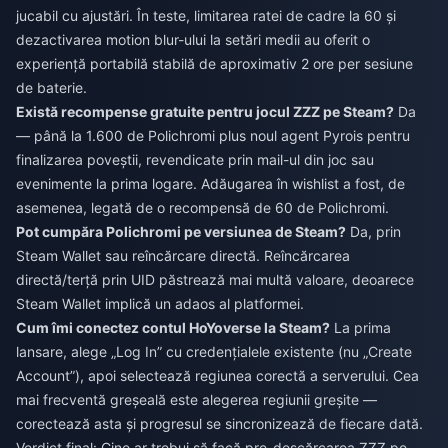
jucabil cu ajustări. În teste, limitarea ratei de cadre la 60 și
dezactivarea motion blur-ului la setări medii au oferit o
experiență portabilă stabilă de aproximativ 2 ore per sesiune
de baterie.
Există recompense gratuite pentru jocul ZZZ pe Steam?
Da
— până la 1.600 de Polichromi plus noul agent Pyrois pentru
finalizarea poveștii, revendicate prin mail-ul din joc sau
evenimente la prima logare. Adăugarea în wishlist a fost, de
asemenea, legată de o recompensă de 60 de Polichromi.
Pot cumpăra Polichromi pe versiunea de Steam?
Da, prin
Steam Wallet sau reîncărcare directă. Reîncărcarea
directă/terță prin UID păstrează mai multă valoare, deoarece
Steam Wallet implică un adaos al platformei.
Cum îmi conectez contul HoYoverse la Steam?
La prima
lansare, alege „Log In” cu credențialele existente (nu „Create
Account”), apoi selectează regiunea corectă a serverului. Cea
mai frecventă greșeală este alegerea regiunii greșite —
corectează asta și progresul se sincronizează de fiecare dată.
Verdict final: Cine ar trebui să facă pre-descărcarea ZZZ pe