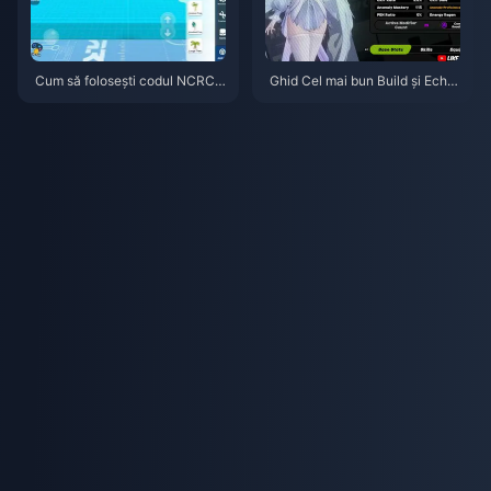
Cum să folosești codul NCRCK
Ghid Cel mai bun Build și Echip
YT8EF pentru monede Eggy gr
e pentru Remielle | Iulie 2026
atuite (aug. 2026)