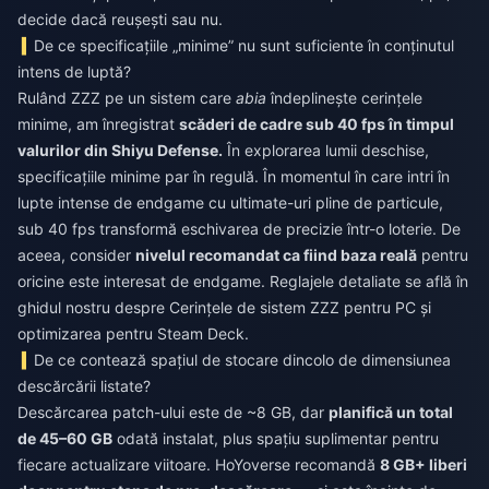
decide dacă reușești sau nu.
De ce specificațiile „minime” nu sunt suficiente în conținutul
intens de luptă?
Rulând ZZZ pe un sistem care
abia
îndeplinește cerințele
minime, am înregistrat
scăderi de cadre sub 40 fps în timpul
valurilor din Shiyu Defense.
În explorarea lumii deschise,
specificațiile minime par în regulă. În momentul în care intri în
lupte intense de endgame cu ultimate-uri pline de particule,
sub 40 fps transformă eschivarea de precizie într-o loterie. De
aceea, consider
nivelul recomandat ca fiind baza reală
pentru
oricine este interesat de endgame. Reglajele detaliate se află în
ghidul nostru despre Cerințele de sistem ZZZ pentru PC și
optimizarea pentru Steam Deck.
De ce contează spațiul de stocare dincolo de dimensiunea
descărcării listate?
Descărcarea patch-ului este de ~8 GB, dar
planifică un total
de 45–60 GB
odată instalat, plus spațiu suplimentar pentru
fiecare actualizare viitoare. HoYoverse recomandă
8 GB+ liberi