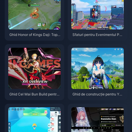
Ghid Honor of Kings Daji: Top 1
Sfaturi pentru Evenimentul PU
0 Trucuri | August 2026
BG Mobile Spider-Man | Augus
t 2026
Ghid Cel Mai Bun Build pentru
Ghid de construcție pentru Yan
Gilgamesh în HSR | August 202
gyang Xuanling | August 2026
6