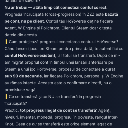
datelor de salvare?
Nu ar trebui — atâta timp cât conectezi contul corect.
Progresia încrucișată (cross-progression) în ZZZ este
bazată
pe cont, nu pe client.
Contul tău HoYoverse deține fiecare
Agent, W-Engine și Polichrom. Clientul Steam doar citește
datele din acesta.
Cum protejează progresul conectarea contului HoYoverse?
Când lansezi jocul pe Steam pentru prima dată, te autentifici cu
contul HoYoverse existent
, iar totul se transferă. După ce mi-
am migrat propriul cont în timpul unei lansări anterioare pe
Steam a unui joc HoYoverse, procesul de conectare a durat
sub 90 de secunde
, iar fiecare Polichrom, personaj și W-Engine
au rămas intacte. Aceasta este o confirmare directă, nu o
promisiune vagă.
Ce se transferă și ce NU se transferă în progresia
încrucișată?
Practic,
tot progresul legat de cont se transferă
: Agenți,
niveluri, inventar, monedă, progresul în poveste, rangul Inter-
Knot. Ceea ce
nu
se transferă este orice element legat de