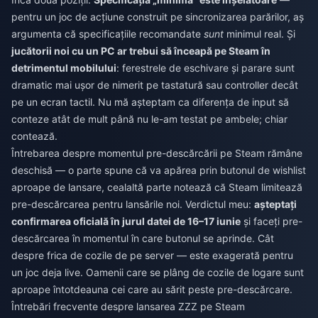
pentru un joc de acțiune construit pe sincronizarea parărilor, aș
argumenta că specificațiile recomandate
sunt
minimul real. Și
jucătorii noi cu un PC ar trebui să înceapă pe Steam în
detrimentul mobilului
: ferestrele de eschivare și parare sunt
dramatic mai ușor de nimerit pe tastatură sau controller decât
pe un ecran tactil. Nu mă așteptam ca diferența de input să
conteze atât de mult până nu le-am testat pe ambele; chiar
contează.
Întrebarea despre momentul pre-descărcării pe Steam rămâne
deschisă — o parte spune că va apărea prin butonul de wishlist
aproape de lansare, cealaltă parte notează că Steam limitează
pre-descărcarea pentru lansările noi. Verdictul meu:
așteptați
confirmarea oficială în jurul datei de 16–17 iunie
și faceți pre-
descărcarea în momentul în care butonul se aprinde. Cât
despre frica de cozile de pe server — este exagerată pentru
un joc deja live. Oamenii care se plâng de cozile de logare sunt
aproape întotdeauna cei care au sărit peste pre-descărcare.
Întrebări frecvente despre lansarea ZZZ pe Steam