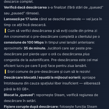
descarce complet.
Verifică dacă descărcarea
s-a finalizat (fără stări de „queued”
sau „paused” rămase).
Lansează pe 17 iunie
când se deschid serverele — vei juca în
timp ce alții încă descarcă.
Cum să verifici descărcarea și să eviți cozile din prima zi
Am cronometrat o pre-descărcare completă a clientului pe o
conexiune de 100 Mbps
în timpul unei lansări anterioare:
aproximativ
35 de minute.
Jucătorii care sar peste pre-
descărcare pot pierde ușor o oră cu descărcarea
plus
congestia de la autentificare. Pre-descărcarea este cel mai
eficient lucru pe care îl poți face pentru ziua lansării.
Erori comune de pre-descărcare și cum să le rezolvi
Descărcare blocată / eșuată la mijlocul scrierii:
aproape
întotdeauna din cauza spațiului liber insuficient — eliberează
până la 60 GB+.
Blocat la „queued”:
repornește Steam, verifică regiunea de
descărcare în setări.
Fișiere corupte după descărcare:
folosește funcția Steam