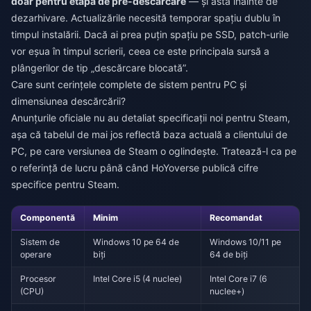
doar pentru etapa de pre-descărcare
— și asta înainte de
dezarhivare. Actualizările necesită temporar spațiu dublu în
timpul instalării. Dacă ai prea puțin spațiu pe SSD, patch-urile
vor eșua în timpul scrierii, ceea ce este principala sursă a
plângerilor de tip „descărcare blocată”.
Care sunt cerințele complete de sistem pentru PC și
dimensiunea descărcării?
Anunțurile oficiale nu au detaliat specificații noi pentru Steam,
așa că tabelul de mai jos reflectă baza actuală a clientului de
PC, pe care versiunea de Steam o oglindește. Tratează-l ca pe
o referință de lucru până când HoYoverse publică cifre
specifice pentru Steam.
Componentă
Minim
Recomandat
Sistem de
Windows 10 pe 64 de
Windows 10/11 pe
operare
biți
64 de biți
Procesor
Intel Core i5 (4 nuclee)
Intel Core i7 (6
(CPU)
nuclee+)