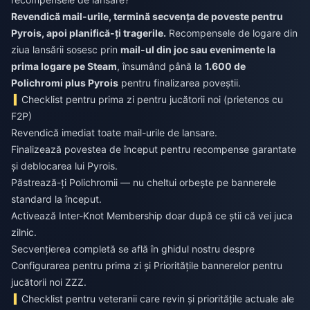
Revendică mail-urile, termină secvența de poveste pentru
Pyrois, apoi planifică-ți tragerile.
Recompensele de logare din
ziua lansării sosesc prin
mail-ul din joc sau evenimente la
prima logare pe Steam
, însumând până la
1.600 de
Polichromi plus Pyrois
pentru finalizarea poveștii.
Checklist pentru prima zi pentru jucătorii noi (prietenos cu
F2P)
Revendică imediat toate mail-urile de lansare.
Finalizează povestea de început pentru recompense garantate
și deblocarea lui Pyrois.
Păstrează-ți Polichromii — nu cheltui orbește pe bannerele
standard la început.
Activează Inter-Knot Membership doar după ce știi că vei juca
zilnic.
Secvențierea completă se află în ghidul nostru despre
Configurarea pentru prima zi și Prioritățile bannerelor pentru
jucătorii noi ZZZ.
Checklist pentru veteranii care revin și prioritățile actuale ale