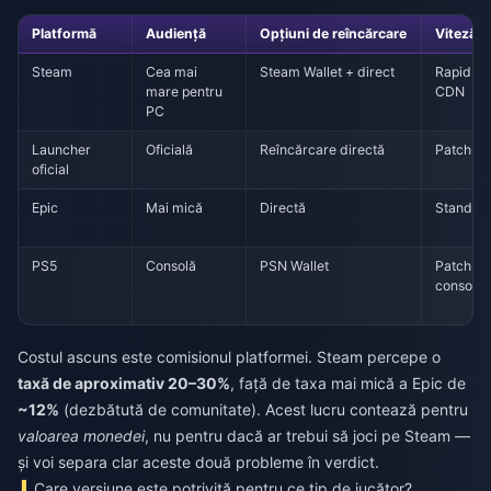
Platformă
Audiență
Opțiuni de reîncărcare
Viteză d
Steam
Cea mai
Steam Wallet + direct
Rapid pr
mare pentru
CDN
PC
Launcher
Oficială
Reîncărcare directă
Patch-ur
oficial
Epic
Mai mică
Directă
Standar
PS5
Consolă
PSN Wallet
Patch-ur
consolă
Costul ascuns este comisionul platformei. Steam percepe o
taxă de aproximativ 20–30%
, față de taxa mai mică a Epic de
~12%
(dezbătută de comunitate). Acest lucru contează pentru
valoarea monedei
, nu pentru dacă ar trebui să joci pe Steam —
și voi separa clar aceste două probleme în verdict.
Care versiune este potrivită pentru ce tip de jucător?