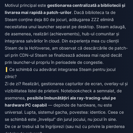
Motivul principal este
gestionarea centralizată a bibliotecii și
livrarea mai rapidă a patch-urilor
. Dacă biblioteca ta de
Steam conține deja 80 de jocuri, adăugarea ZZZ elimină
necesitatea unui launcher separat pe desktop. Steam adaugă,
de asemenea, realizări (achievements), hub-ul comunitar și
integrarea salvărilor în cloud. Din experiența mea cu clienții
Steam de la HoYoverse, am observat că descărcările de patch-
uri prin CDN-ul Steam se finalizează adesea mai rapid decât
prin launcher-ul propriu în perioadele de congestie.
Ce schimbă cu adevărat integrarea Steam pentru jocul
zilnic?
Zi de zi? Realizări, gestionarea capturilor de ecran, overlay-ul și
vizibilitatea listei de prieteni. Notebookcheck a semnalat, de
asemenea,
posibile îmbunătățiri ale ray-tracing-ului pe
hardware PC capabil
— depinde de hardware, nu este
universal. Lupta, sistemul gacha, povestea: identice. Ceea ce
se schimbă este „învelișul” din jurul jocului, nu jocul în sine.
De ce ar trebui să te îngrijorezi (sau nu) cu privire la pierderea