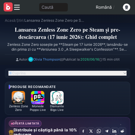
Caută
Română
/
Acasă
/
Știri
/
Lansarea Zenless Zone Zero pe Steam și pre-descărcarea (17 iunie 2026): Ghid complet
Lansarea Zenless Zone Zero pe Steam și pre-
descărcarea (17 iunie 2026): Ghid complet
Zenless Zone Zero sosește pe **Steam pe 17 iunie 2026**, lansându-se
din prima zi cu **Versiunea 3.0 „A Sleepwalker's Confession”**. Se
estimează că pre-descărcarea va fi disponibilă cu aproximativ **2–3 zile
înainte** — fereastra pe care HoYoverse a folosit-o constant pentru
Autor:
Olivia Thompson
Publicat la:
2026/06/16
15 min citit
lansările majore anterioare — astfel încât să poți pre-încărca și juca
imediat ce serverele devin active. Jucătorii existenți își păstrează **100%
Cuprins
din progres** conectându-se cu același cont HoYoverse. Steam este un
client nou, nu un server nou. Cei nou-veniți ar trebui să aloce aproximativ
**45–60 GB de spațiu liber pe disc**, plus o marjă pentru actualizări.
PRODUSE RECOMANDATE
Zenless Zone
Monede
Diamante
Zero
Poppo Live
Bigo Live
OFERTĂ LIMITATĂ
Distribuie și câștigă până la 10%
reducere