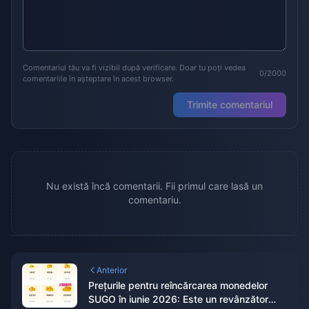
Comentariul tău va fi vizibil după verificare. Doar tu poți vedea
0/2000
comentariile în așteptare în acest browser.
Trimite comentariul
Nu există încă comentarii. Fii primul care lasă un
comentariu.
Anterior
Prețurile pentru reîncărcarea monedelor
SUGO în iunie 2026: Este un revânzător