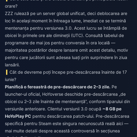
orare?
ZZZ rulează pe un server global unificat, deci deblocarea are
loc în același moment în întreaga lume, imediat ce se termină
mentenanța pentru versiunea 3.0. Acest lucru se întâmplă de
obicei în primele ore ale dimineții (UTC). Consultă tabelul de
programare de mai jos pentru conversia în ora locală —
majoritatea postărilor despre lansare omit acest detaliu, motiv
pentru care jucătorii sunt adesea luați prin surprindere în ziua
lansării.
Cât de devreme poți începe pre-descărcarea înainte de 17
iunie?
Planifică o fereastră de pre-descărcare de 2–3 zile.
Pe
launcher-ul oficial, HoYoverse deschide pre-descărcarea „de
obicei cu 2–3 zile înainte de mentenanță”, conform tiparului din
versiunile anterioare. Clientul versiunii 3.0 ocupă
~8 GB pe
HoYoPlay PC
pentru descărcarea patch-ului. Pre-descărcarea
specifică pentru Steam este singura necunoscută reală aici —
mai multe detalii despre această controversă în secțiunea