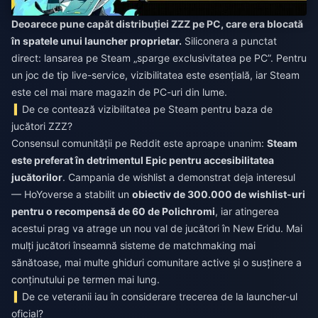
Deoarece pune capăt distribuției ZZZ pe PC, care era blocată
în spatele unui launcher proprietar.
Siliconera a punctat
direct: lansarea pe Steam „sparge exclusivitatea pe PC”. Pentru
un joc de tip live-service, vizibilitatea este esențială, iar Steam
este cel mai mare magazin de PC-uri din lume.
De ce contează vizibilitatea pe Steam pentru baza de
jucători ZZZ?
Consensul comunității pe Reddit este aproape unanim:
Steam
este preferat în detrimentul Epic pentru accesibilitatea
jucătorilor
. Campania de wishlist a demonstrat deja interesul
— HoYoverse a stabilit un
obiectiv de 300.000 de wishlist-uri
pentru o recompensă de 60 de Polichromi
, iar atingerea
acestui prag va atrage un nou val de jucători în New Eridu. Mai
mulți jucători înseamnă sisteme de matchmaking mai
sănătoase, mai multe ghiduri comunitare active și o susținere a
conținutului pe termen mai lung.
De ce veteranii iau în considerare trecerea de la launcher-ul
oficial?