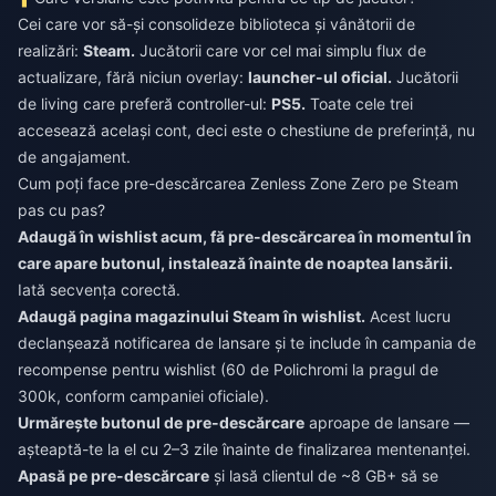
Cei care vor să-și consolideze biblioteca și vânătorii de
realizări:
Steam.
Jucătorii care vor cel mai simplu flux de
actualizare, fără niciun overlay:
launcher-ul oficial.
Jucătorii
de living care preferă controller-ul:
PS5.
Toate cele trei
accesează același cont, deci este o chestiune de preferință, nu
de angajament.
Cum poți face pre-descărcarea Zenless Zone Zero pe Steam
pas cu pas?
Adaugă în wishlist acum, fă pre-descărcarea în momentul în
care apare butonul, instalează înainte de noaptea lansării.
Iată secvența corectă.
Adaugă pagina magazinului Steam în wishlist.
Acest lucru
declanșează notificarea de lansare și te include în campania de
recompense pentru wishlist (60 de Polichromi la pragul de
300k, conform campaniei oficiale).
Urmărește butonul de pre-descărcare
aproape de lansare —
așteaptă-te la el cu 2–3 zile înainte de finalizarea mentenanței.
Apasă pe pre-descărcare
și lasă clientul de ~8 GB+ să se