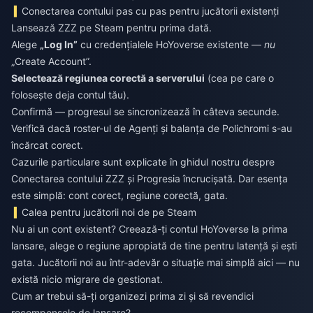
Conectarea contului pas cu pas pentru jucătorii existenți
Lansează ZZZ pe Steam pentru prima dată.
Alege
„Log In”
cu credențialele HoYoverse existente —
nu
„Create Account”.
Selectează regiunea corectă a serverului
(cea pe care o
folosește deja contul tău).
Confirmă — progresul se sincronizează în câteva secunde.
Verifică dacă roster-ul de Agenți și balanța de Polichromi s-au
încărcat corect.
Cazurile particulare sunt explicate în ghidul nostru despre
Conectarea contului ZZZ și Progresia încrucișată. Dar esența
este simplă: cont corect, regiune corectă, gata.
Calea pentru jucătorii noi de pe Steam
Nu ai un cont existent? Creează-ți contul HoYoverse la prima
lansare, alege o regiune apropiată de tine pentru latență și ești
gata. Jucătorii noi au într-adevăr o situație mai simplă aici — nu
există nicio migrare de gestionat.
Cum ar trebui să-ți organizezi prima zi și să revendici
recompensele de lansare?