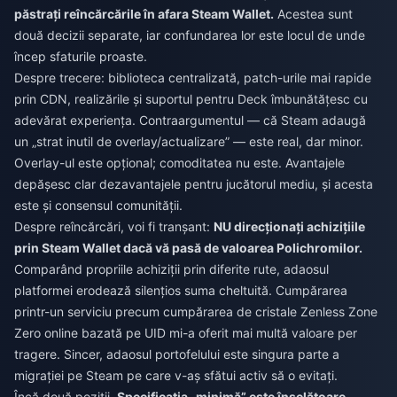
păstrați reîncărcările în afara Steam Wallet.
Acestea sunt
două decizii separate, iar confundarea lor este locul de unde
încep sfaturile proaste.
Despre trecere: biblioteca centralizată, patch-urile mai rapide
prin CDN, realizările și suportul pentru Deck îmbunătățesc cu
adevărat experiența. Contraargumentul — că Steam adaugă
un „strat inutil de overlay/actualizare” — este real, dar minor.
Overlay-ul este opțional; comoditatea nu este. Avantajele
depășesc clar dezavantajele pentru jucătorul mediu, și acesta
este și consensul comunității.
Despre reîncărcări, voi fi tranșant:
NU direcționați achizițiile
prin Steam Wallet dacă vă pasă de valoarea Polichromilor.
Comparând propriile achiziții prin diferite rute, adaosul
platformei erodează silențios suma cheltuită. Cumpărarea
printr-un serviciu precum
cumpărarea de cristale Zenless Zone
Zero online
bazată pe UID mi-a oferit mai multă valoare per
tragere. Sincer, adaosul portofelului este singura parte a
migrației pe Steam pe care v-aș sfătui activ să o evitați.
Încă două poziții.
Specificația „minimă” este înșelătoare
—