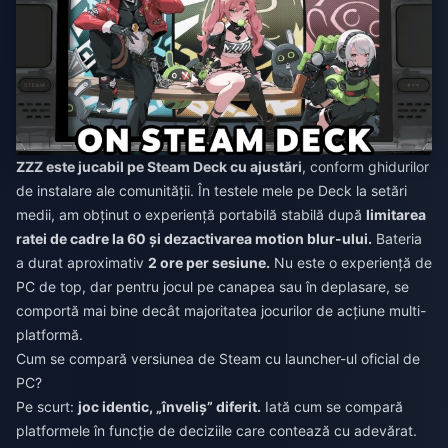
ZZZ este jucabil pe Steam Deck cu ajustări
, conform ghidurilor
de instalare ale comunității. În testele mele pe Deck la setări
medii, am obținut o experiență portabilă stabilă după
limitarea
ratei de cadre la 60 și dezactivarea motion blur-ului.
Bateria
a durat aproximativ
2 ore per sesiune.
Nu este o experiență de
PC de top, dar pentru jocul pe canapea sau în deplasare, se
comportă mai bine decât majoritatea jocurilor de acțiune multi-
platformă.
Cum se compară versiunea de Steam cu launcher-ul oficial de
PC?
Pe scurt:
joc identic, „înveliș” diferit.
Iată cum se compară
platformele în funcție de deciziile care contează cu adevărat.