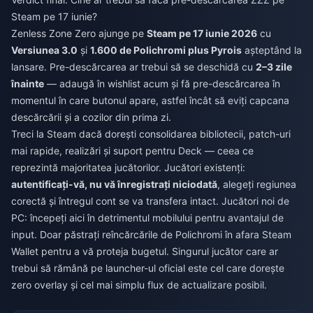
Steam pe 17 iunie?
Zenless Zone Zero ajunge pe
Steam pe 17 iunie 2026
cu
Versiunea 3.0
și
1.600 de Polichromi plus Pyrois
așteptând la
lansare. Pre-descărcarea ar trebui să se deschidă cu
2–3 zile
înainte
— adaugă în wishlist acum și fă pre-descărcarea în
momentul în care butonul apare, astfel încât să eviți capcana
descărcării și a cozilor din prima zi.
Treci la Steam dacă dorești consolidarea bibliotecii, patch-uri
mai rapide, realizări și suport pentru Deck — ceea ce
reprezintă majoritatea jucătorilor. Jucători existenți:
autentificați-vă, nu vă înregistrați niciodată
, alegeți regiunea
corectă și întregul cont se va transfera intact. Jucători noi de
PC: începeți aici în detrimentul mobilului pentru avantajul de
input. Doar păstrați reîncărcările de Polichromi în afara Steam
Wallet pentru a vă proteja bugetul. Singurul jucător care ar
trebui să rămână pe launcher-ul oficial este cel care dorește
zero overlay și cel mai simplu flux de actualizare posibil.