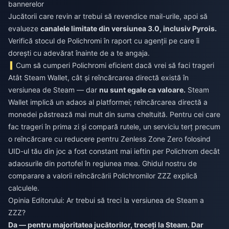
bannerelor
Jucătorii care revin ar trebui să revendice mail-urile, apoi să
evalueze
canalele limitate din versiunea 3.0, inclusiv Pyrois.
Verifică stocul de Polichromi în raport cu agenții pe care îi
dorești cu adevărat înainte de a te angaja.
Cum să cumperi Polichromi eficient dacă vrei să faci trageri
Atât Steam Wallet, cât și reîncărcarea directă există în
versiunea de Steam — dar
nu sunt egale ca valoare.
Steam
Wallet implică un adaos al platformei; reîncărcarea directă a
monedei păstrează mai mult din suma cheltuită. Pentru cei care
fac trageri în prima zi și compară rutele, un serviciu terț precum
o
reîncărcare cu reducere pentru Zenless Zone Zero
folosind
UID-ul tău din joc a fost constant mai ieftin per Polichrom decât
adaosurile din portofel în regiunea mea. Ghidul nostru de
comparare a valorii reîncărcării Polichromilor ZZZ explică
calculele.
Opinia Editorului: Ar trebui să treci la versiunea de Steam a
ZZZ?
Da — pentru majoritatea jucătorilor, treceți la Steam. Dar