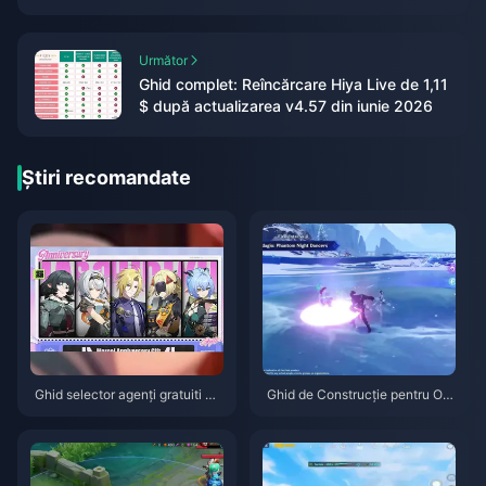
într-adevăr mai ieftin decât cel oficial?
Următor
Ghid complet: Reîncărcare Hiya Live de 1,11
$ după actualizarea v4.57 din iunie 2026
Știri recomandate
Ghid selector agenți gratuiti ZZ
Ghid de Construcție pentru Od
Z 3.1 | August 2026
ette: Cele mai bune arme, artef
acte și echipe | August 2026