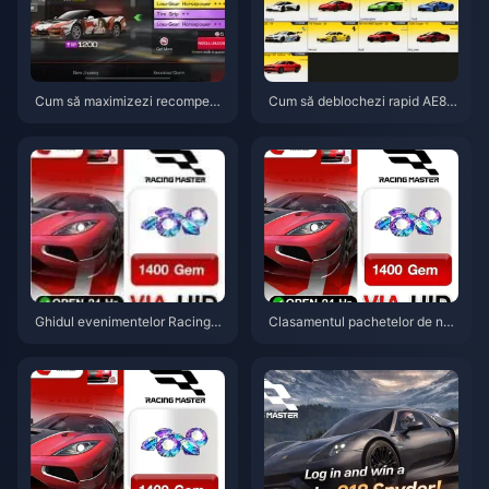
Cum să maximizezi recompens
Cum să deblochezi rapid AE86
ele în colaborarea Racing Mast
în Racing Master (SEA) — Ghid
er SEA x Initial D (aprilie 2026)
pentru colaborarea Initial D (ap
rilie 2026)
Ghidul evenimentelor Racing
Clasamentul pachetelor de nes
Master SEA pentru aprilie 202
temate din Racing Master SEA:
6: Recompense și sfaturi pentr
Ghid pentru aprilie 2026
u jucătorii F2P