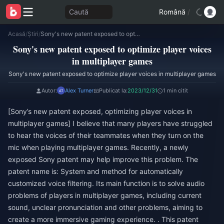
Caută
Română
/
Acasă
/
Știri
/
Sony's new patent exposed to optimize player voices in multiplayer games
Sony's new patent exposed to optimize player voices
in multiplayer games
Sony's new patent exposed to optimize player voices in multiplayer games
Autor:
Alex Turner
Publicat la:
2023/12/31
1 min citit
[Sony’s new patent exposed, optimizing player voices in
multiplayer games] I believe that many players have struggled
to hear the voices of their teammates when they turn on the
mic when playing multiplayer games. Recently, a newly
exposed Sony patent may help improve this problem. The
patent name is: System and method for automatically
customized voice filtering. Its main function is to solve audio
problems of players in multiplayer games, including current
sound, unclear pronunciation and other problems, aiming to
create a more immersive gaming experience. . This patent