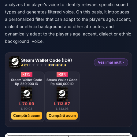
analyzes the player's voice to identify relevant specific sound
types and generates filtered voice. On this basis, it introduces
a personalized filter that can adapt to the player's age, accent,
dialect or ethnic background and other attributes, and
dynamically adapt to the player's age, accent, dialect or ethnic
background. voice.
Steam Wallet Code (IDR)
Vezi mai mult ›
4.61
990 vândut
-21%
-21%
Steam Wallet Code
Steam Wallet Code
Rp 250,000 ID
Rp 400,000 ID
L 70.99
L 113.57
L 90.03
L 143.98
Cumpără acum
Cumpără acum