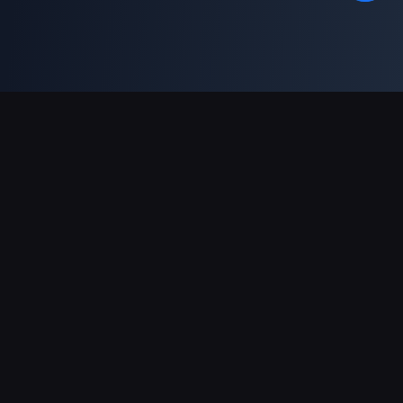
Asistență Plăți
Partener
Genshin Impact Wiki
Honkai: Star Rail WIKI
Zenless Zone Zero WIKI
PUBG Mobile WIKI
BitTopup News