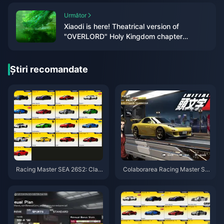
Următor
Xiaodi is here! Theatrical version of
"OVERLORD" Holy Kingdom chapter
announced, to be released in 2024
Știri recomandate
Racing Master SEA 26S2: Clas
Colaborarea Racing Master SE
amentul mașinilor legendare –
A cu Initial D: Ghid pentru reco
Mai 2026
mpense maxime F2P (2026)