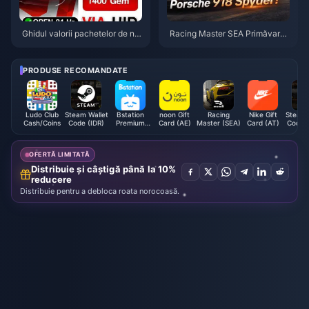
Ghidul valorii pachetelor de ne
Racing Master SEA Primăvara
stemate în Racing Master SEA
2026: Ghid pentru cele mai bun
2026
e mașini și gemele
PRODUSE RECOMANDATE
Ludo Club
Steam Wallet
Bstation
noon Gift
Racing
Nike Gift
Steam 
Cash/Coins
Code (IDR)
Premium
Card (AE)
Master (SEA)
Card (AT)
Code 
Membership
(ID)
OFERTĂ LIMITATĂ
Distribuie și câștigă până la 10%
reducere
Distribuie pentru a debloca roata norocoasă.