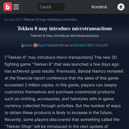
Caută
Română
/
Acasă
/
Știri
/
Tekken 8 may introduce microtransactions
Tekken 8 may introduce microtransactions
Tekken 8 may introduce microtransactions
Autor:
Ryan Patel
Publicat la:
2024/02/18
1 min citit
["Tekken 8" may introduce micro-transactions] The new 3D
fighting game "Tekken 8" that was launched a few days ago
has achieved good results. Previously, Bandai Namco revealed
at the financial report conference that the sales of this game
exceeded 2 million copies. In this game, players can deeply
customize themselves and purchase customized products
such as clothing, accessories, and hairstyles with in-game
currency collected through activities. But the number of ways
to obtain these products is likely to increase in the future.
Recently, some players discovered that something called the
"Tekken Shop" will be introduced in the next update of