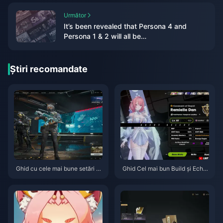
Următor
It’s been revealed that Persona 4 and
Persona 1 & 2 will all be
remade/remastered
Știri recomandate
Ghid cu cele mai bune setări p
Ghid Cel mai bun Build și Echip
entru Delta Force | August 202
e pentru Remielle | Iulie 2026
6