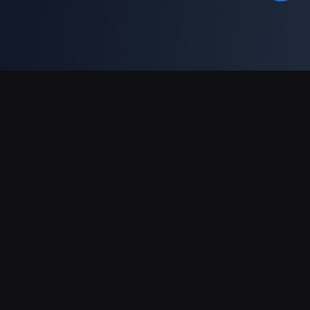
Asistență Plăți
Partener
Genshin Impact Wiki
Honkai: Star Rail WIKI
Zenless Zone Zero WIKI
PUBG Mobile WIKI
BitTopup News