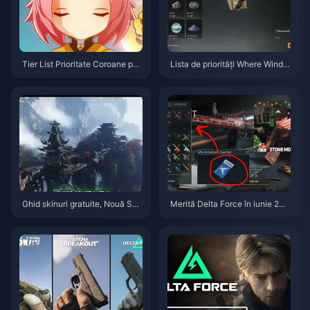
Tier List Prioritate Coroane per
Lista de priorități Where Winds
sonaje de 4 Stele în Genshin I
Meet: Muntele Ascuns | Iulie 2
mpact | Iulie 2026
026
Ghid skinuri gratuite, Nouă Săg
Merită Delta Force în iunie 202
eți și Mănuși din Where Winds
6? Verdictul onest despre „Vou
Meet | Iulie 2026
cher Sprint”