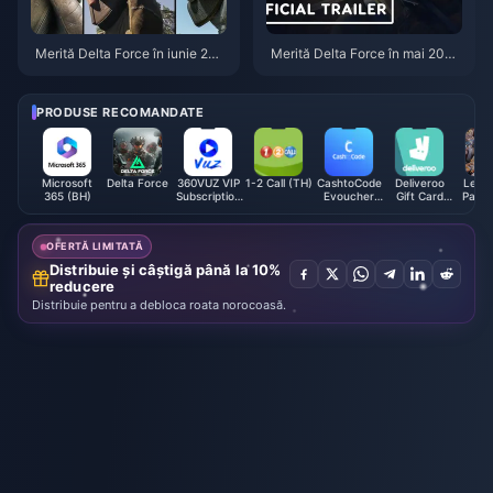
Merită Delta Force în iunie 202
Merită Delta Force în mai 202
6? Un verdict asupra modului E
6, după Sezonul Echo?
xtraction după peste 80 de ore
de joc
PRODUSE RECOMANDATE
Microsoft
Delta Force
360VUZ VIP
1-2 Call (TH)
CashtoCode
Deliveroo
Leagu
365 (BH)
Subscription
Evoucher
Gift Card
Panth
(GCC)
(ARS)
(UK)
Cou
OFERTĂ LIMITATĂ
Distribuie și câștigă până la 10%
reducere
Distribuie pentru a debloca roata norocoasă.