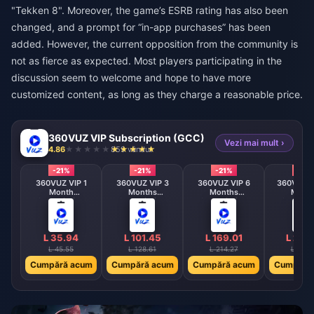
"Tekken 8". Moreover, the game’s ESRB rating has also been
changed, and a prompt for “in-app purchases” has been
added. However, the current opposition from the community is
not as fierce as expected. Most players participating in the
discussion seem to welcome and hope to have more
customized content, as long as they charge a reasonable price.
360VUZ VIP Subscription (GCC)
Vezi mai mult ›
4.86
859 vândut
-21%
-21%
-21%
-21%
360VUZ VIP 1
360VUZ VIP 3
360VUZ VIP 6
360VUZ V
Month
Months
Months
Mont
Subscription
Subscription
Subscription
Subscrip
(GCC)
(GCC)
(GCC)
(GCC
L 35.94
L 101.45
L 169.01
L 253
L 45.55
L 128.61
L 214.27
L 321.
Cumpără acum
Cumpără acum
Cumpără acum
Cumpără