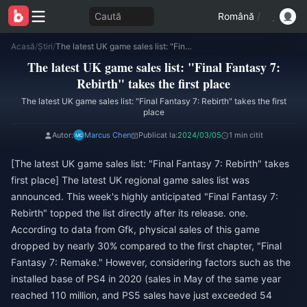
Caută
Română
/
Acasă
/
Știri
/
The latest UK game sales list: "Final Fantasy 7: Rebirth" takes the first place
The latest UK game sales list: "Final Fantasy 7:
Rebirth" takes the first place
The latest UK game sales list: "Final Fantasy 7: Rebirth" takes the first
place
Autor:
Marcus Chen
Publicat la:
2024/03/05
1 min citit
[The latest UK game sales list: "Final Fantasy 7: Rebirth" takes
first place] The latest UK regional game sales list was
announced. This week's highly anticipated "Final Fantasy 7:
Rebirth" topped the list directly after its release. one.
According to data from Gfk, physical sales of this game
dropped by nearly 30% compared to the first chapter, "Final
Fantasy 7: Remake." However, considering factors such as the
installed base of PS4 in 2020 (sales in May of the same year
reached 110 million, and PS5 sales have just exceeded 54