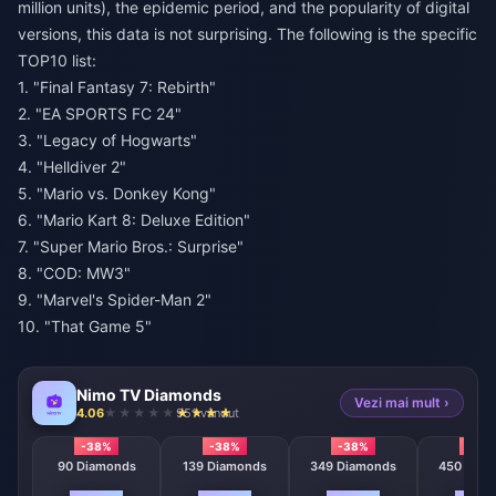
million units), the epidemic period, and the popularity of digital
versions, this data is not surprising. The following is the specific
TOP10 list:
1. "Final Fantasy 7: Rebirth"
2. "EA SPORTS FC 24"
3. "Legacy of Hogwarts"
4. "Helldiver 2"
5. "Mario vs. Donkey Kong"
6. "Mario Kart 8: Deluxe Edition"
7. "Super Mario Bros.: Surprise"
8. "COD: MW3"
9. "Marvel's Spider-Man 2"
10. "That Game 5"
Nimo TV Diamonds
Vezi mai mult ›
4.06
951 vândut
-38%
-38%
-38%
-38
90 Diamonds
139 Diamonds
349 Diamonds
450 Diam