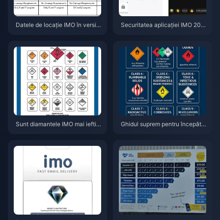
Datele de locație IMO în versiu
Securitatea aplicației IMO 202
nea 2026.7.1: Ce este monitoriz
6.6.1: Fiecare funcție nouă de c
at și cum poți opri acest lucru
hat privat, testată pe 7 dispozit
ive
Sunt diamantele IMO mai ieftin
Ghidul suprem pentru începăto
e pe web în mai 2026? Analiza
ri IMO 2026: Funcții noi, config
completă a prețurilor și verdict
urare și primii pași
ul