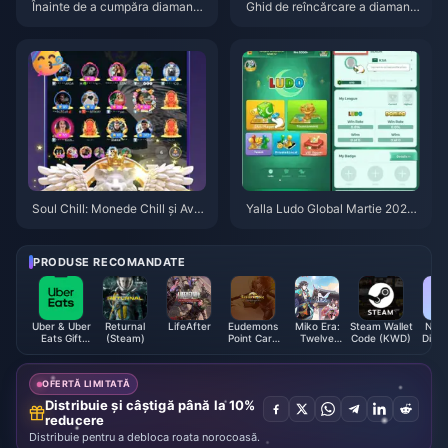
Înainte de a cumpăra diamante
Ghid de reîncărcare a diamant
IMO: Cele mai bune oferte de r
elor IMO 2026: Obține cu 40–5
eîncărcare în 2026
6% mai multă valoare
Soul Chill: Monede Chill și Avat
Yalla Ludo Global Martie 2026:
are: Merită în 2026?
7 Strategii pentru Diamante
PRODUSE RECOMANDATE
Uber & Uber
Returnal
LifeAfter
Eudemons
Miko Era:
Steam Wallet
Nimo
Eats Gift
(Steam)
Point Card
Twelve
Code (KWD)
Diam
Card (DE)
(Global)
Myths Jade
OFERTĂ LIMITATĂ
Distribuie și câștigă până la 10%
reducere
Distribuie pentru a debloca roata norocoasă.