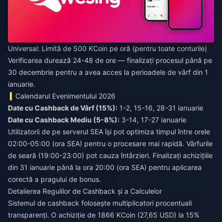
Universal: Limită de 500 KCoin pe oră (pentru toate conturile)
Verificarea durează 24-48 de ore — finalizați procesul până pe
30 decembrie pentru a avea acces la perioadele de vârf din 1
ianuarie.
Calendarul Evenimentului 2026
Date cu Cashback de Vârf (15%):
Date cu Cashback Mediu (5-8%):
3-14, 17-27 ianuarie
Utilizatorii de pe serverul SEA își pot optimiza timpul între orele
02:00-05:00 (ora SEA) pentru o procesare mai rapidă. Vârfurile
de seară (19:00-23:00) pot cauza întârzieri. Finalizați achizițiile
din 31 ianuarie până la ora 20:00 (ora SEA) pentru aplicarea
corectă a pragului de bonus.
Detalierea Regulilor de Cashback și a Calculelor
Sistemul de cashback folosește multiplicatori procentuali
transparenți. O achiziție de 1866 KCoin (27,65 USD) la 15%