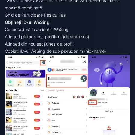
1866 sau 5597 KCoin în ferestrele de vârf pentru valoarea
maximă combinată.
Ghid de Participare Pas cu Pas
Obțineți ID-ul WeSing:
Conectați-vă la aplicația WeSing
Atingeți pictograma profilului (dreapta sus)
Atingeți din nou secțiunea de profil
Copiați ID-ul WeSing de sub pseudonim (nickname)