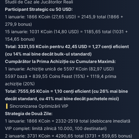
Studii de Caz ale Jucătorilor Reali
Participant Strategic cu 50 USD:
1 ianuarie: 1866 KCoin (27,65 USD) = 2145,9 total (1866 +
279,9 bonus)
15 ianuarie: 1031 KCoin (14,80 USD) = 1185,65 total (1031 +
154,65 bonus)
Total: 3331,55 KCoin pentru 42,45 USD = 1,27 cenți eficient
(cu 14% mai bine decât bulk-ul standard)
Cumpărător la Prima Achiziție cu Cumulare Maximă:
1 ianuarie: Achiziție unică de 5597 KCoin (82,97 USD)
5597 bază + 839,55 Coins Feast (15%) + 1119,4 prima
achiziție (20%)
Total: 7555,95 KCoin = 1,10 cenți eficient (cu 26% mai bine
decât standard, cu 41% mai bine decât pachetele mici)
Sincronizarea Optimizării VIP
Strategia de Două Zile:
1 ianuarie: 1866 KCoin = 2332-2519 total (deblocare imediată
VIP complet: limită zilnică 10.000, 100 destinatari)
2 ianuarie: 3731 KCoin = 4290,65 total (3731 + 559,65 bonus)