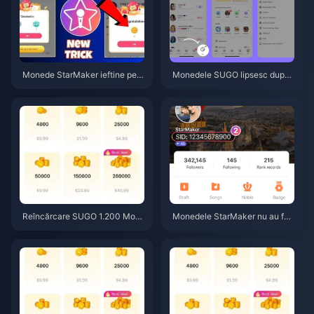
Monede StarMaker ieftine pent
Monedele SUGO lipsesc după r
ru audițiile SupernovaX 2026
eîncărcare? Remediază proble
(Reducere de 12-23%)
ma și evită banurile în 2026
Reîncărcare SUGO 1.200 Mon
Monedele StarMaker nu au fos
ede la prețul de revânzător de
t livrate după plată? Ghid de re
0,75 $ (Verificare preț iunie 20
mediere și recuperare pentru iu
26)
nie 2026