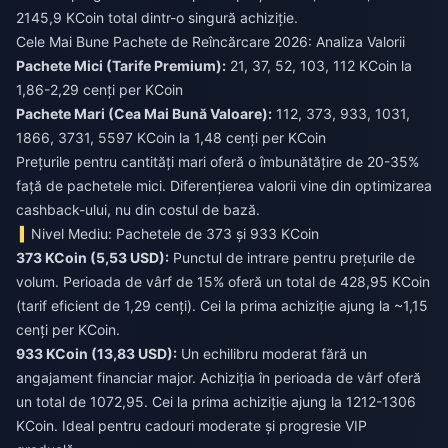
2145,9 KCoin total dintr-o singură achiziție.
Cele Mai Bune Pachete de Reîncărcare 2026: Analiza Valorii
Pachete Mici (Tarife Premium):
21, 37, 52, 103, 112 KCoin la
Pachete Mari (Cea Mai Bună Valoare):
112, 373, 933, 1031,
1866, 3731, 5597 KCoin la 1,48 cenți per KCoin
Prețurile pentru cantități mari oferă o îmbunătățire de 20-35%
față de pachetele mici. Diferențierea valorii vine din optimizarea
cashback-ului, nu din costul de bază.
Nivel Mediu: Pachetele de 373 și 933 KCoin
373 KCoin (5,53 USD):
Punctul de intrare pentru prețurile de
volum. Perioada de vârf de 15% oferă un total de 428,95 KCoin
(tarif eficient de 1,29 cenți). Cei la prima achiziție ajung la ~1,15
cenți per KCoin.
933 KCoin (13,83 USD):
Un echilibru moderat fără un
angajament financiar major. Achiziția în perioada de vârf oferă
un total de 1072,95. Cei la prima achiziție ajung la 1212-1306
KCoin. Ideal pentru cadouri moderate și progresie VIP