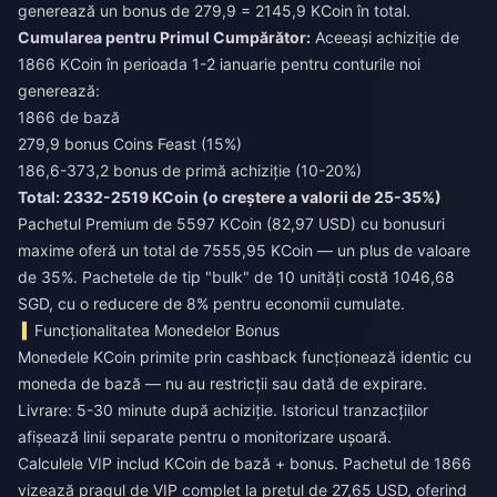
generează un bonus de 279,9 = 2145,9 KCoin în total.
Cumularea pentru Primul Cumpărător:
Aceeași achiziție de
1866 KCoin în perioada 1-2 ianuarie pentru conturile noi
generează:
1866 de bază
279,9 bonus Coins Feast (15%)
186,6-373,2 bonus de primă achiziție (10-20%)
Total: 2332-2519 KCoin (o creștere a valorii de 25-35%)
Pachetul Premium de 5597 KCoin (82,97 USD) cu bonusuri
maxime oferă un total de 7555,95 KCoin — un plus de valoare
de 35%. Pachetele de tip "bulk" de 10 unități costă 1046,68
SGD, cu o reducere de 8% pentru economii cumulate.
Funcționalitatea Monedelor Bonus
Monedele KCoin primite prin cashback funcționează identic cu
moneda de bază — nu au restricții sau dată de expirare.
Livrare: 5-30 minute după achiziție. Istoricul tranzacțiilor
afișează linii separate pentru o monitorizare ușoară.
Calculele VIP includ KCoin de bază + bonus. Pachetul de 1866
vizează pragul de VIP complet la prețul de 27,65 USD, oferind