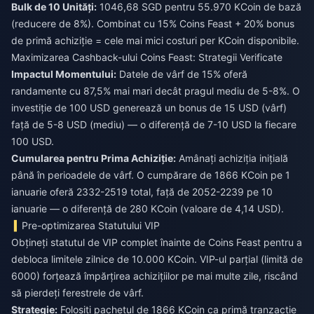
Bulk de 10 Unități:
1046,68 SGD pentru 55.970 KCoin de bază
(reducere de 8%). Combinat cu 15% Coins Feast + 20% bonus
de primă achiziție = cele mai mici costuri per KCoin disponibile.
Maximizarea Cashback-ului Coins Feast: Strategii Verificate
Impactul Momentului:
Datele de vârf de 15% oferă
randamente cu 87,5% mai mari decât pragul mediu de 5-8%. O
investiție de 100 USD generează un bonus de 15 USD (vârf)
față de 5-8 USD (mediu) — o diferență de 7-10 USD la fiecare
100 USD.
Cumularea pentru Prima Achiziție:
Amânați achiziția inițială
până în perioadele de vârf. O cumpărare de 1866 KCoin pe 1
ianuarie oferă 2332-2519 total, față de 2052-2239 pe 10
ianuarie — o diferență de 280 KCoin (valoare de 4,14 USD).
Pre-optimizarea Statutului VIP
Obțineți statutul de VIP complet înainte de Coins Feast pentru a
debloca limitele zilnice de 10.000 KCoin. VIP-ul parțial (limită de
6000) forțează împărțirea achizițiilor pe mai multe zile, riscând
să pierdeți ferestrele de vârf.
Strategie:
Folosiți pachetul de 1866 KCoin ca primă tranzacție