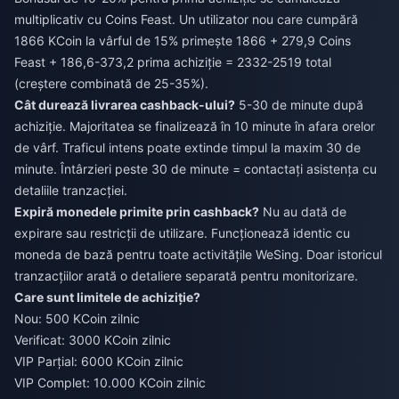
multiplicativ cu Coins Feast. Un utilizator nou care cumpără
1866 KCoin la vârful de 15% primește 1866 + 279,9 Coins
Feast + 186,6-373,2 prima achiziție = 2332-2519 total
(creștere combinată de 25-35%).
Cât durează livrarea cashback-ului?
5-30 de minute după
achiziție. Majoritatea se finalizează în 10 minute în afara orelor
de vârf. Traficul intens poate extinde timpul la maxim 30 de
minute. Întârzieri peste 30 de minute = contactați asistența cu
detaliile tranzacției.
Expiră monedele primite prin cashback?
Nu au dată de
expirare sau restricții de utilizare. Funcționează identic cu
moneda de bază pentru toate activitățile WeSing. Doar istoricul
tranzacțiilor arată o detaliere separată pentru monitorizare.
Care sunt limitele de achiziție?
Nou: 500 KCoin zilnic
Verificat: 3000 KCoin zilnic
VIP Parțial: 6000 KCoin zilnic
VIP Complet: 10.000 KCoin zilnic