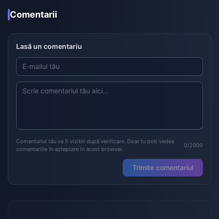
Comentarii
Lasă un comentariu
Comentariul tău va fi vizibil după verificare. Doar tu poți vedea
0/2000
comentariile în așteptare în acest browser.
Trimite comentariul