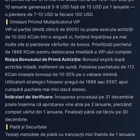
10 ianuarie generează 5-8 USD față de 15 USD pe 1 ianuarie —
o pierdere de 7-10 USD la fiecare 100 USD.
Omisiuni Privind Multiplicatorul VIP
VIP-ul parțial (limită zilnică de 6000) nu poate executa achiziții
de 10.000 KCoin într-o singură zi, forțând împărțirea pe mai
multe zile și pierderea vârfurilor de bonus. Prioritizați pachetul
de 1866 KCoin pentru deblocarea imediată a VIP-ului complet.
Risipa Bonusului de Primă Achiziție:
Bonusul expiră după
achiziția inițială, indiferent de sumă. Folosirea pachetului de 112
KCoin irosește bonusul de 10-20% pe o valoare minimă.
Utilizatorii strategici folosesc pragul de 1866 sau 5597, apoi
cumpără pachete mai mici dacă doresc.
Întârzieri de Verificare:
Începerea procesului pe 31 decembrie
poate însemna că aprobarea vine abia pe 2 ianuarie, pierzând
complet vârful din 1 ianuarie. Finalizați până cel târziu pe 30
decembrie.
Plată și Securitate
Testați metodele de plată cu tranzacții mici înainte de 1 ianuarie