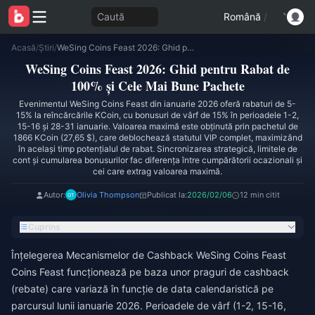
Caută
Română
/
Acasă
/
Știri
/
WeSing Coins Feast 2026: Ghid pentru Rabat de 100% și Cele Mai Bune Pachete
WeSing Coins Feast 2026: Ghid pentru Rabat de
100% și Cele Mai Bune Pachete
Evenimentul WeSing Coins Feast din ianuarie 2026 oferă rabaturi de 5-
15% la reîncărcările KCoin, cu bonusuri de vârf de 15% în perioadele 1-2,
15-16 și 28-31 ianuarie. Valoarea maximă este obținută prin pachetul de
1866 KCoin (27,65 $), care deblochează statutul VIP complet, maximizând
în același timp potențialul de rabat. Sincronizarea strategică, limitele de
cont și cumularea bonusurilor fac diferența între cumpărătorii ocazionali și
cei care extrag valoarea maximă.
Autor:
Olivia Thompson
Publicat la:
2026/02/06
12 min citit
Cuprins
Înțelegerea Mecanismelor de Cashback WeSing Coins Feast
Coins Feast funcționează pe baza unor praguri de cashback
(rebate) care variază în funcție de data calendaristică pe
parcursul lunii ianuarie 2026. Perioadele de vârf (1-2, 15-16,