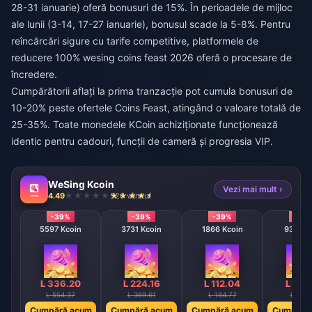
28-31 ianuarie) oferă bonusuri de 15%. În perioadele de mijloc
ale lunii (3-14, 17-27 ianuarie), bonusul scade la 5-8%. Pentru
reîncărcări sigure cu tarife competitive, platformele de
reducere 100% wesing coins feast 2026
oferă o procesare de
încredere.
Cumpărătorii aflați la prima tranzacție pot cumula bonusuri de
10-20% peste ofertele Coins Feast, atingând o valoare totală de
25-35%. Toate monedele KCoin achiziționate funcționează
identic pentru cadouri, funcții de cameră și progresia VIP.
WeSing Kcoin
Vezi mai mult ›
4.49
526 vândut
-39%
-39%
-39%
-39
5597 Kcoin
3731 Kcoin
1866 Kcoin
933 Kc
L 336.20
L 224.16
L 112.04
L 56.
L 554.37
L 369.61
L 184.77
L 92.4
Cumpără acum
Cumpără acum
Cumpără acum
Cumpără