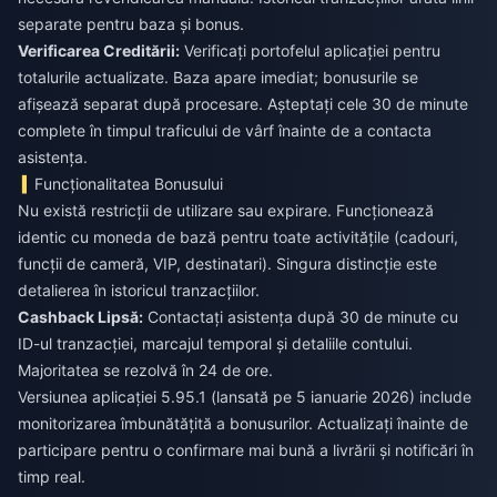
separate pentru baza și bonus.
Verificarea Creditării:
Verificați portofelul aplicației pentru
totalurile actualizate. Baza apare imediat; bonusurile se
afișează separat după procesare. Așteptați cele 30 de minute
complete în timpul traficului de vârf înainte de a contacta
asistența.
Funcționalitatea Bonusului
Nu există restricții de utilizare sau expirare. Funcționează
identic cu moneda de bază pentru toate activitățile (cadouri,
funcții de cameră, VIP, destinatari). Singura distincție este
detalierea în istoricul tranzacțiilor.
Cashback Lipsă:
Contactați asistența după 30 de minute cu
ID-ul tranzacției, marcajul temporal și detaliile contului.
Majoritatea se rezolvă în 24 de ore.
Versiunea aplicației 5.95.1 (lansată pe 5 ianuarie 2026) include
monitorizarea îmbunătățită a bonusurilor. Actualizați înainte de
participare pentru o confirmare mai bună a livrării și notificări în
timp real.