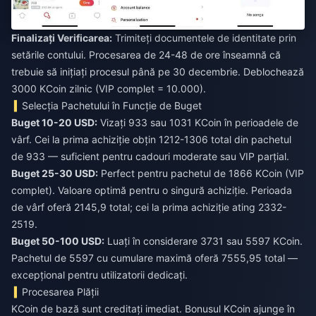
Finalizați Verificarea:
Trimiteți documentele de identitate prin
setările contului. Procesarea de 24-48 de ore înseamnă că
trebuie să inițiați procesul până pe 30 decembrie. Deblochează
3000 KCoin zilnic (VIP complet = 10.000).
Selecția Pachetului în Funcție de Buget
Buget 10-20 USD:
Vizați 933 sau 1031 KCoin în perioadele de
vârf. Cei la prima achiziție obțin 1212-1306 total din pachetul
de 933 — suficient pentru cadouri moderate sau VIP parțial.
Buget 25-30 USD:
Perfect pentru pachetul de 1866 KCoin (VIP
complet). Valoare optimă pentru o singură achiziție. Perioada
de vârf oferă 2145,9 total; cei la prima achiziție ating 2332-
2519.
Buget 50-100 USD:
Luați în considerare 3731 sau 5597 KCoin.
Pachetul de 5597 cu cumulare maximă oferă 7555,95 total —
excepțional pentru utilizatorii dedicați.
Procesarea Plății
KCoin de bază sunt creditați imediat. Bonusul KCoin ajunge în