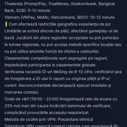
Thailanda (PromptPay, TrueMoney, Kasikornbank, Bangkok
Bank, SCB): 5-10 minute
Vietnam (VNPay, MoMo, Vietcombank, BIDV): 10-15 minute
Cum afectează restricțiile geografice experiența de joc
Limitările se extind dincolo de plăți, afectând gameplay-ul de
bază. Jucătorii din afara regiunilor acceptate nu pot participa
la turnee regionale, nu pot accesa melodii specifice locației sau
nu pot utiliza anumite funcții de oferire a cadourilor.
Clasamentele competiționale sunt segregate pe regiuni,
împiedicând participarea la clasamentele globale.
Verificarea necesită ID-uri WeSing de 8-10 cifre, verificând țara
de înregistrare a ID-ului în raport cu originea plății și IP-ul
curent. Neconcordanțele declanșează eșecuri imediate și
marcarea contului.
Orele de vârf (19:00 - 23:00) înregistrează rate de eroare cu
23% mai mari din cauza încărcării sistemului de verificare,
complicând provocările accesului neautorizat.
Metoda de ocolire prin VPN: Prezentare tehnică
Tehnologia VPN creează tuneluri criptate care maschează IP-