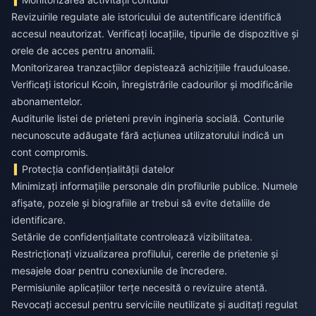
Revizuirile regulate ale istoricului de autentificare identifică
accesul neautorizat. Verificați locațiile, tipurile de dispozitive și
orele de acces pentru anomalii.
Monitorizarea tranzacțiilor depistează achizițiile frauduloase.
Verificați istoricul Kcoin, înregistrările cadourilor și modificările
abonamentelor.
Auditurile listei de prieteni previn ingineria socială. Conturile
necunoscute adăugate fără acțiunea utilizatorului indică un
cont compromis.
Protecția confidențialității datelor
Minimizați informațiile personale din profilurile publice. Numele
afișate, pozele și biografiile ar trebui să evite detaliile de
identificare.
Setările de confidențialitate controlează vizibilitatea.
Restricționați vizualizarea profilului, cererile de prietenie și
mesajele doar pentru conexiunile de încredere.
Permisiunile aplicațiilor terțe necesită o revizuire atentă.
Revocați accesul pentru serviciile neutilizate și auditați regulat