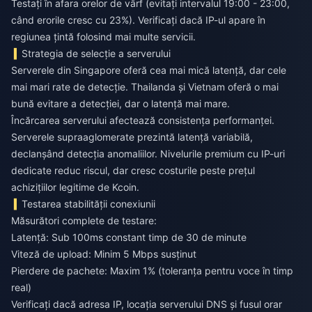
Testați în afara orelor de vârf (evitați intervalul 19:00 - 23:00,
când erorile cresc cu 23%). Verificați dacă IP-ul apare în
regiunea țintă folosind mai multe servicii.
Strategia de selecție a serverului
Serverele din Singapore oferă cea mai mică latență, dar cele
mai mari rate de detecție. Thailanda și Vietnam oferă o mai
bună evitare a detecției, dar o latență mai mare.
Încărcarea serverului afectează consistența performanței.
Serverele supraaglomerate prezintă latență variabilă,
declanșând detecția anomaliilor. Nivelurile premium cu IP-uri
dedicate reduc riscul, dar cresc costurile peste prețul
achizițiilor legitime de Kcoin.
Testarea stabilității conexiunii
Măsurători complete de testare:
Latență: Sub 100ms constant timp de 30 de minute
Viteză de upload: Minim 5 Mbps susținut
Pierdere de pachete: Maxim 1% (toleranța pentru voce în timp
real)
Verificați dacă adresa IP, locația serverului DNS și fusul orar