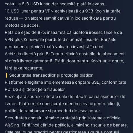
costul la 5-8 USD lunar, dar necesită plată în avans.
10 USD lunar pentru VPN echivalează cu 933 Kcoin la tarife
reduse — o valoare semnificativă în joc sacrificată pentru
metoda de acces.
Rata de eșec de 87% înseamnă că jucătorii irosesc taxele de
VPN plus Kcoin-urile pierdute din achiziții eșuate. Banările
permanente elimină toată valoarea investită în cont.
Achiziția directă prin BitTopup elimină costurile de abonament
și oferă livrare garantată. Plătiți doar pentru Kcoin-urile dorite,
fără taxe recurente.
Securitatea tranzacțiilor și protecția plăților
Platformele legitime implementează criptare SSL, conformitate
PCI DSS și detecție a fraudelor.
Rezoluția disputelor oferă o cale de atac în cazul eșecurilor de
livrare. Platformele consacrate mențin servicii pentru clienți,
politici de rambursare și proceduri de escaladare.
Securitatea contului rămâne protejată prin sistemele oficiale
WeSing. Fără încălcări de politică, eliminând riscurile de banare.
Cele mai bune practici pentru gestionarea sigură a contului