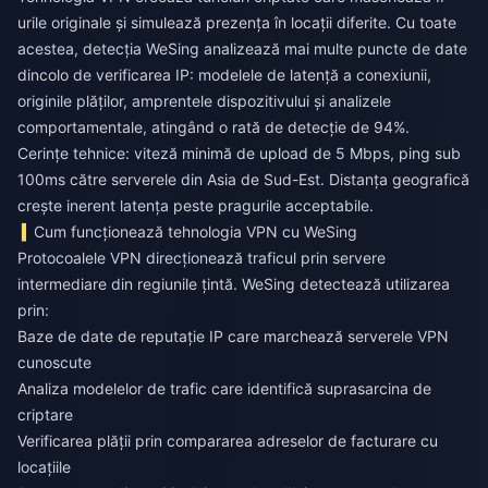
urile originale și simulează prezența în locații diferite. Cu toate
acestea, detecția WeSing analizează mai multe puncte de date
dincolo de verificarea IP: modelele de latență a conexiunii,
originile plăților, amprentele dispozitivului și analizele
comportamentale, atingând o rată de detecție de 94%.
Cerințe tehnice: viteză minimă de upload de 5 Mbps, ping sub
100ms către serverele din Asia de Sud-Est. Distanța geografică
crește inerent latența peste pragurile acceptabile.
Cum funcționează tehnologia VPN cu WeSing
Protocoalele VPN direcționează traficul prin servere
intermediare din regiunile țintă. WeSing detectează utilizarea
prin:
Baze de date de reputație IP care marchează serverele VPN
cunoscute
Analiza modelelor de trafic care identifică suprasarcina de
criptare
Verificarea plății prin compararea adreselor de facturare cu
locațiile