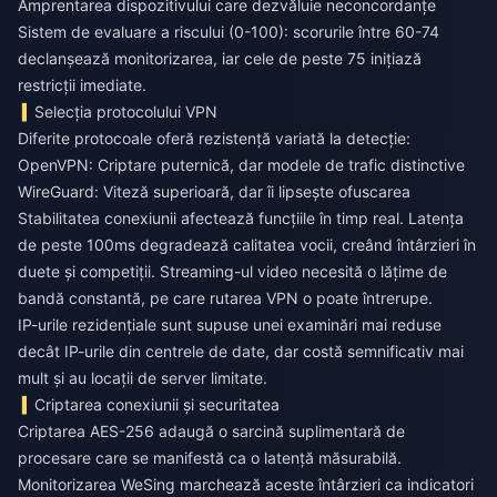
Amprentarea dispozitivului care dezvăluie neconcordanțe
Sistem de evaluare a riscului (0-100): scorurile între 60-74
declanșează monitorizarea, iar cele de peste 75 inițiază
restricții imediate.
Selecția protocolului VPN
Diferite protocoale oferă rezistență variată la detecție:
OpenVPN: Criptare puternică, dar modele de trafic distinctive
WireGuard: Viteză superioară, dar îi lipsește ofuscarea
Stabilitatea conexiunii afectează funcțiile în timp real. Latența
de peste 100ms degradează calitatea vocii, creând întârzieri în
duete și competiții. Streaming-ul video necesită o lățime de
bandă constantă, pe care rutarea VPN o poate întrerupe.
IP-urile rezidențiale sunt supuse unei examinări mai reduse
decât IP-urile din centrele de date, dar costă semnificativ mai
mult și au locații de server limitate.
Criptarea conexiunii și securitatea
Criptarea AES-256 adaugă o sarcină suplimentară de
procesare care se manifestă ca o latență măsurabilă.
Monitorizarea WeSing marchează aceste întârzieri ca indicatori