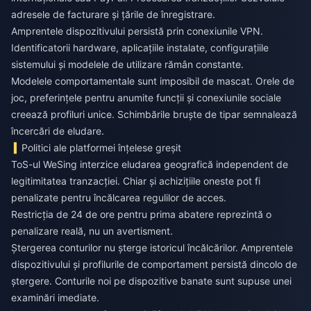
adresele de facturare și țările de înregistrare.
Amprentele dispozitivului persistă prin conexiunile VPN.
Identificatorii hardware, aplicațiile instalate, configurațiile
sistemului și modelele de utilizare rămân constante.
Modelele comportamentale sunt imposibil de mascat. Orele de
joc, preferințele pentru anumite funcții și conexiunile sociale
creează profiluri unice. Schimbările bruște de tipar semnalează
încercări de eludare.
Politici ale platformei înțelese greșit
ToS-ul WeSing interzice eludarea geografică independent de
legitimitatea tranzacției. Chiar și achizițiile oneste pot fi
penalizate pentru încălcarea regulilor de acces.
Restricția de 24 de ore pentru prima abatere reprezintă o
penalizare reală, nu un avertisment.
Ștergerea conturilor nu șterge istoricul încălcărilor. Amprentele
dispozitivului și profilurile de comportament persistă dincolo de
ștergere. Conturile noi pe dispozitive banate sunt supuse unei
examinări imediate.