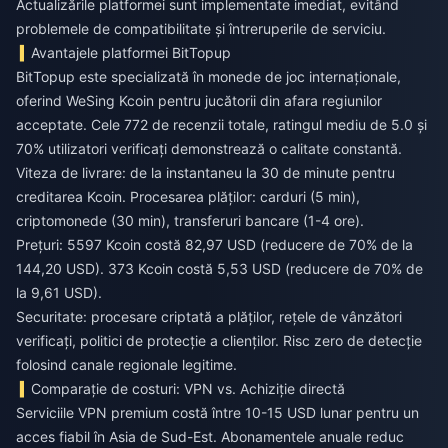
Actualizările platformei sunt implementate imediat, evitând
problemele de compatibilitate și întreruperile de serviciu.
Avantajele platformei BitTopup
BitTopup este specializată în monede de joc internaționale,
oferind WeSing Kcoin pentru jucătorii din afara regiunilor
acceptate. Cele 772 de recenzii totale, ratingul mediu de 5.0 și
70% utilizatori verificați demonstrează o calitate constantă.
Viteza de livrare: de la instantaneu la 30 de minute pentru
creditarea Kcoin. Procesarea plăților: carduri (5 min),
criptomonede (30 min), transferuri bancare (1-4 ore).
Prețuri: 5597 Kcoin costă 82,97 USD (reducere de 70% de la
144,20 USD). 373 Kcoin costă 5,53 USD (reducere de 70% de
la 9,61 USD).
Securitate: procesare criptată a plăților, rețele de vânzători
verificați, politici de protecție a clienților. Risc zero de detecție
folosind canale regionale legitime.
Comparație de costuri: VPN vs. Achiziție directă
Serviciile VPN premium costă între 10-15 USD lunar pentru un
acces fiabil în Asia de Sud-Est. Abonamentele anuale reduc