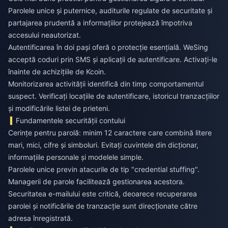
Parolele unice și puternice, auditurile regulate de securitate și
partajarea prudentă a informațiilor protejează împotriva
accesului neautorizat.
Autentificarea în doi pași oferă o protecție esențială. WeSing
acceptă coduri prin SMS și aplicații de autentificare. Activați-le
înainte de achizițiile de Kcoin.
Monitorizarea activității identifică din timp comportamentul
suspect. Verificați locațiile de autentificare, istoricul tranzacțiilor
și modificările listei de prieteni.
Fundamentele securității contului
Cerințe pentru parolă: minim 12 caractere care combină litere
mari, mici, cifre și simboluri. Evitați cuvintele din dicționar,
informațiile personale și modelele simple.
Parolele unice previn atacurile de tip "credential stuffing".
Managerii de parole facilitează gestionarea acestora.
Securitatea e-mailului este critică, deoarece recuperarea
parolei și notificările de tranzacție sunt direcționate către
adresa înregistrată.