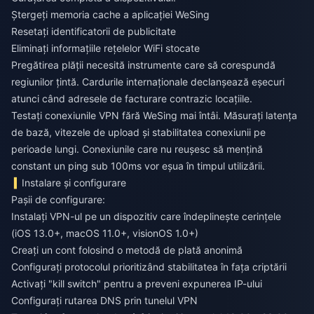
Ștergeți memoria cache a aplicației WeSing
Resetați identificatorii de publicitate
Eliminați informațiile rețelelor WiFi stocate
Pregătirea plății necesită instrumente care să corespundă
regiunilor țintă. Cardurile internaționale declanșează eșecuri
atunci când adresele de facturare contrazic locațiile.
Testați conexiunile VPN fără WeSing mai întâi. Măsurați latența
de bază, vitezele de upload și stabilitatea conexiunii pe
perioade lungi. Conexiunile care nu reușesc să mențină
constant un ping sub 100ms vor eșua în timpul utilizării.
Instalare și configurare
Pașii de configurare:
Instalați VPN-ul pe un dispozitiv care îndeplinește cerințele
(iOS 13.0+, macOS 11.0+, visionOS 1.0+)
Creați un cont folosind o metodă de plată anonimă
Configurați protocolul prioritizând stabilitatea în fața criptării
Activați "kill switch" pentru a preveni expunerea IP-ului
Configurați rutarea DNS prin tunelul VPN