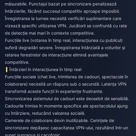
măsurabile. Punctajul bazat pe sincronizare penalizează
întârzierile, făcând succesul competitiv aproape imposibil.
Înregistrarea la turnee necesită verificări suplimentare care
vizează specific utilizarea VPN. Jucătorii se confruntă cu rate
de detecție mai mari în contexte competitive.
Funcțiile live (votarea în timp real, interacțiunea cu publicul)
suferă degradări severe. Înregistrarea întârziată a voturilor și
ratarea ferestrelor de interacțiune elimină avantajele
competitive.
Întârzieri în interacțiunea în timp real
Funcțiile sociale (chat live, trimiterea de cadouri, spectacole în
colaborare) necesită un răspuns sub o secundă. Latența VPN
transformă aceste funcții în experiențe frustrante.
Sincronizarea sistemului de cadouri este deosebit de sensibilă.
Cadourile trimise în momente specifice ale spectacolului ajung
cu întârziere, reducând valoarea socială.
Camerele de colaborare devin inutilizabile. Cerințele de
sincronizare depășesc capacitatea VPN-ului, rezultând într-un
sunet suprapus și cacofonic.