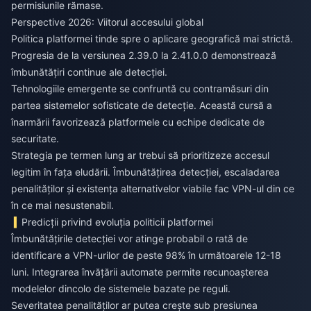
permisiunile rămase.
Perspective 2026: Viitorul accesului global
Politica platformei tinde spre o aplicare geografică mai strictă.
Progresia de la versiunea 2.39.0 la 2.41.0.0 demonstrează
îmbunătățiri continue ale detecției.
Tehnologiile emergente se confruntă cu contramăsuri din
partea sistemelor sofisticate de detecție. Această cursă a
înarmării favorizează platformele cu echipe dedicate de
securitate.
Strategia pe termen lung ar trebui să prioritizeze accesul
legitim în fața eludării. Îmbunătățirea detecției, escaladarea
penalităților și existența alternativelor viabile fac VPN-ul din ce
în ce mai nesustenabil.
Predicții privind evoluția politicii platformei
Îmbunătățirile detecției vor atinge probabil o rată de
identificare a VPN-urilor de peste 98% în următoarele 12-18
luni. Integrarea învățării automate permite recunoașterea
modelelor dincolo de sistemele bazate pe reguli.
Severitatea penalităților ar putea crește sub presiunea