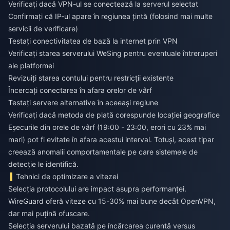
Verificați dacă VPN-ul se conectează la serverul selectat
Confirmați că IP-ul apare în regiunea țintă (folosind mai multe
servicii de verificare)
Testați conectivitatea de bază la internet prin VPN
Verificați starea serverului WeSing pentru eventuale întreruperi
ale platformei
Revizuiți starea contului pentru restricții existente
Încercați conectarea în afara orelor de vârf
Testați servere alternative în aceeași regiune
Verificați dacă metoda de plată corespunde locației geografice
Eșecurile din orele de vârf (19:00 - 23:00, erori cu 23% mai
mari) pot fi evitate în afara acestui interval. Totuși, acest tipar
creează anomalii comportamentale pe care sistemele de
detecție le identifică.
Tehnici de optimizare a vitezei
Selecția protocolului are impact asupra performanței.
WireGuard oferă viteze cu 15-30% mai bune decât OpenVPN,
dar mai puțină ofuscare.
Selecția serverului bazată pe încărcarea curentă versus