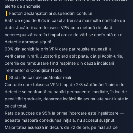
alerte de anomalie.
Factori declanșatori ai suspendării contului
Rată de eșec de 87% în cazul a trei sau mai multe conflicte de
date. Jucătorii care folosesc VPN cu o metodă de plată
necorespunzătoare în timpul orelor de vârf se confruntă cu o
detecție aproape sigură.
90% din achizițiile prin VPN care par reușite eșuează la
verificarea livrării. Jucătorii pierd atât plata, cât și Kcoin-urile,
cererile de rambursare fiind respinse din cauza încălcării
Termenilor și Condițiilor (ToS).
Studii de caz ale jucătorilor reali
Conturile care folosesc VPN timp de 2-3 săptămâni înainte de
detecție se confruntă cu banări permanente imediate, în loc de
penalități graduale, deoarece încălcările acumulate sunt luate în
calcul total.
Rata de succes de 95% la prima încercare este înșelătoare —
aceasta măsoară conexiunea inițială, nu accesul susținut.
Majoritatea eșuează în decurs de 72 de ore, pe măsură ce