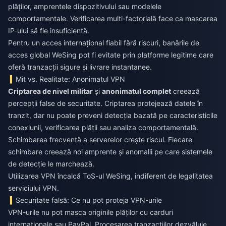
plăților, amprentele dispozitivului sau modelele
comportamentale. Verificarea multi-factorială face ca mascarea
IP-ului să fie insuficientă.
Pentru un acces internațional fiabil fără riscuri,
banările de
acces global WeSing
pot fi evitate prin platforme legitime care
oferă tranzacții sigure și livrare instantanee.
Mit vs. Realitate: Anonimatul VPN
Criptarea de nivel militar
și
anonimatul complet
creează
percepții false de securitate. Criptarea protejează datele în
tranzit, dar nu poate preveni detecția bazată pe caracteristicile
conexiunii, verificarea plății sau analiza comportamentală.
Schimbarea frecventă a serverelor crește riscul. Fiecare
schimbare creează noi amprente și anomalii pe care sistemele
de detecție le marchează.
Utilizarea VPN încalcă ToS-ul WeSing, indiferent de legalitatea
serviciului VPN.
Securitate falsă: Ce nu pot proteja VPN-urile
VPN-urile nu pot masca originile plăților cu carduri
internaționale sau PayPal. Procesarea tranzacțiilor dezvăluie