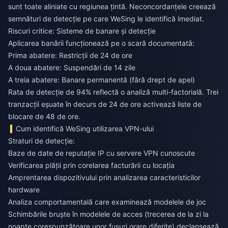
sunt toate aliniate cu regiunea țintă. Neconcordanțele creează
semnături de detecție pe care WeSing le identifică imediat.
Riscuri critice: Sisteme de banare și detecție
Aplicarea banării funcționează pe o scară documentată:
Prima abatere: Restricții de 24 de ore
A doua abatere: Suspendări de 14 zile
A treia abatere: Banare permanentă (fără drept de apel)
Rata de detecție de 94% reflectă o analiză multi-factorială. Trei
tranzacții eșuate în decurs de 24 de ore activează liste de
blocare de 48 de ore.
Cum identifică WeSing utilizarea VPN-ului
Straturi de detecție:
Baze de date de reputație IP cu servere VPN cunoscute
Verificarea plății prin corelarea facturării cu locația
Amprentarea dispozitivului prin analizarea caracteristicilor
hardware
Analiza comportamentală care examinează modelele de joc
Schimbările bruște în modelele de acces (trecerea de la zi la
noapte corespunzătoare unor fusuri orare diferite) declanșează