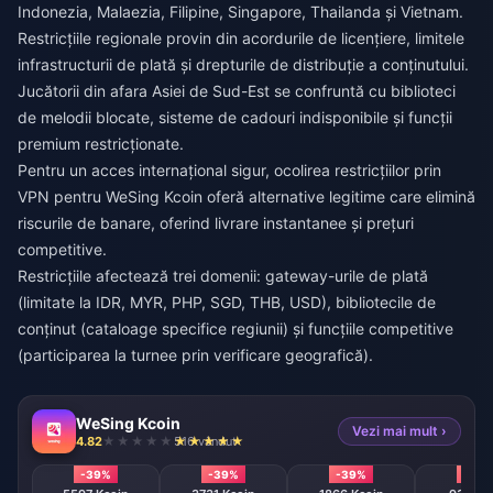
Indonezia, Malaezia, Filipine, Singapore, Thailanda și Vietnam.
Restricțiile regionale provin din acordurile de licențiere, limitele
infrastructurii de plată și drepturile de distribuție a conținutului.
Jucătorii din afara Asiei de Sud-Est se confruntă cu biblioteci
de melodii blocate, sisteme de cadouri indisponibile și funcții
premium restricționate.
Pentru un acces internațional sigur,
ocolirea restricțiilor prin
VPN pentru WeSing Kcoin
oferă alternative legitime care elimină
riscurile de banare, oferind livrare instantanee și prețuri
competitive.
Restricțiile afectează trei domenii: gateway-urile de plată
(limitate la IDR, MYR, PHP, SGD, THB, USD), bibliotecile de
conținut (cataloage specifice regiunii) și funcțiile competitive
(participarea la turnee prin verificare geografică).
WeSing Kcoin
Vezi mai mult ›
4.82
516 vândut
-39%
-39%
-39%
-39