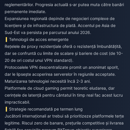
reglementărilor. Progresia actuală s-ar putea muta către banări
permanente imediate.
Expansiunea regională depinde de negocieri complexe de
licențiere și de infrastructura de plată. Accentul pe Asia de
Sud-Est va persista pe parcursul anului 2026.
Tehnologii de acces emergente
Rețelele de proxy rezidențiale oferă o rezistență îmbunătățită,
dar se confruntă cu limite de scalare și bariere de cost (de 10-
20 de ori costul unui VPN standard).
Protocoalele VPN descentralizate promit un anonimat sporit,
dar le lipsește acoperirea serverelor în regiunile acceptate.
Maturizarea tehnologiei necesită încă 2-3 ani.
Platformele de cloud gaming permit teoretic eludarea, dar
cerințele de latență pentru cântatul în timp real fac acest lucru
impracticabil.
Strategie recomandată pe termen lung
Jucătorii internaționali ar trebui să prioritizeze platformele terțe
legitime. Riscul zero de banare, prețurile competitive și livrarea
fiabilă fac serviciile precum BitTopup obiectiv superioare.