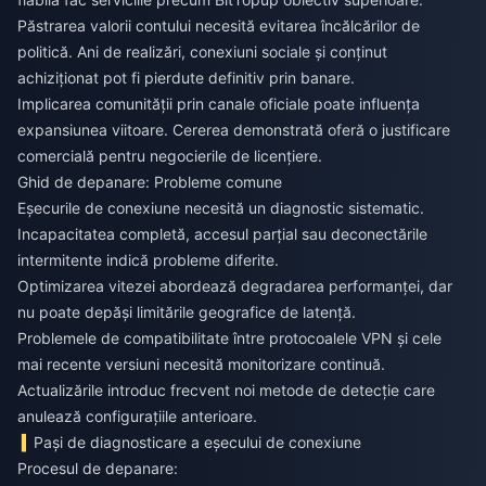
Păstrarea valorii contului necesită evitarea încălcărilor de
politică. Ani de realizări, conexiuni sociale și conținut
achiziționat pot fi pierdute definitiv prin banare.
Implicarea comunității prin canale oficiale poate influența
expansiunea viitoare. Cererea demonstrată oferă o justificare
comercială pentru negocierile de licențiere.
Ghid de depanare: Probleme comune
Eșecurile de conexiune necesită un diagnostic sistematic.
Incapacitatea completă, accesul parțial sau deconectările
intermitente indică probleme diferite.
Optimizarea vitezei abordează degradarea performanței, dar
nu poate depăși limitările geografice de latență.
Problemele de compatibilitate între protocoalele VPN și cele
mai recente versiuni necesită monitorizare continuă.
Actualizările introduc frecvent noi metode de detecție care
anulează configurațiile anterioare.
Pași de diagnosticare a eșecului de conexiune
Procesul de depanare: