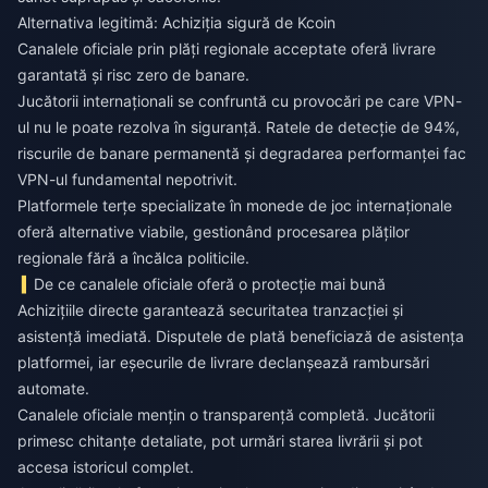
Alternativa legitimă: Achiziția sigură de Kcoin
Canalele oficiale prin plăți regionale acceptate oferă livrare
garantată și risc zero de banare.
Jucătorii internaționali se confruntă cu provocări pe care VPN-
ul nu le poate rezolva în siguranță. Ratele de detecție de 94%,
riscurile de banare permanentă și degradarea performanței fac
VPN-ul fundamental nepotrivit.
Platformele terțe specializate în monede de joc internaționale
oferă alternative viabile, gestionând procesarea plăților
regionale fără a încălca politicile.
De ce canalele oficiale oferă o protecție mai bună
Achizițiile directe garantează securitatea tranzacției și
asistență imediată. Disputele de plată beneficiază de asistența
platformei, iar eșecurile de livrare declanșează rambursări
automate.
Canalele oficiale mențin o transparență completă. Jucătorii
primesc chitanțe detaliate, pot urmări starea livrării și pot
accesa istoricul complet.