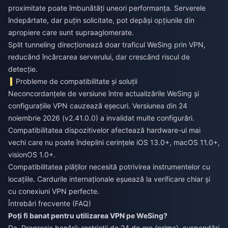
proximitate poate îmbunătăți uneori performanța. Serverele
îndepărtate, dar puțin solicitate, pot depăși opțiunile din
apropiere care sunt supraaglomerate.
Split tunneling direcționează doar traficul WeSing prin VPN,
reducând încărcarea serverului, dar crescând riscul de
detecție.
Probleme de compatibilitate și soluții
Neconcordanțele de versiune între actualizările WeSing și
configurațiile VPN cauzează eșecuri. Versiunea din 24
noiembrie 2026 (v2.41.0.0) a invalidat multe configurări.
Compatibilitatea dispozitivelor afectează hardware-ul mai
vechi care nu poate îndeplini cerințele iOS 13.0+, macOS 11.0+,
visionOS 1.0+.
Compatibilitatea plăților necesită potrivirea instrumentelor cu
locațiile. Cardurile internaționale eșuează la verificare chiar și
cu conexiuni VPN perfecte.
Întrebări frecvente (FAQ)
Poți fi banat pentru utilizarea VPN pe WeSing?
Da. Progresia banării: restricții de 24 de ore (prima), suspendări