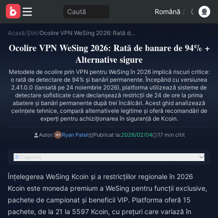
Caută
Română
/
Acasă
/
Știri
/
Ocolire VPN WeSing 2026: Rată de banare de 94% + Alternative sigure
Ocolire VPN WeSing 2026: Rată de banare de 94% +
Alternative sigure
Metodele de ocolire prin VPN pentru WeSing în 2026 implică riscuri critice:
o rată de detectare de 94% și banări permanente. Începând cu versiunea
2.41.0.0 (lansată pe 24 noiembrie 2026), platforma utilizează sisteme de
detectare sofisticate care declanșează restricții de 24 de ore la prima
abatere și banări permanente după trei încălcări. Acest ghid analizează
cerințele tehnice, compară alternativele legitime și oferă recomandări de
experți pentru achiziționarea în siguranță de Kcoin.
Autor:
Ryan Patel
Publicat la:
2026/02/04
17 min citit
Cuprins
Înțelegerea WeSing Kcoin și a restricțiilor regionale în 2026
Kcoin este moneda premium a WeSing pentru funcții exclusive,
pachete de campionat și beneficii VIP. Platforma oferă 15
pachete, de la 21 la 5597 Kcoin, cu prețuri care variază în