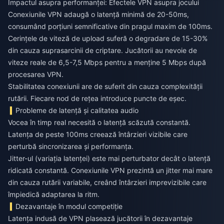
Impactul asupra performanței: Efectele VPN asupra jocului
Conexiunile VPN adaugă o latență minimă de 20-50ms,
consumând porțiuni semnificative din pragul maxim de 100ms.
Cerințele de viteză de upload suferă o degradare de 15-30%
din cauza suprasarcinii de criptare. Jucătorii au nevoie de
viteze reale de 6,5-7,5 Mbps pentru a menține 5 Mbps după
procesarea VPN.
Stabilitatea conexiunii are de suferit din cauza complexității
rutării. Fiecare nod de rețea introduce puncte de eșec.
Probleme de latență și calitatea audio
Vocea în timp real necesită o latență scăzută constantă.
Latența de peste 100ms creează întârzieri vizibile care
perturbă sincronizarea și performanța.
Jitter-ul (variația latenței) este mai perturbator decât o latență
ridicată constantă. Conexiunile VPN prezintă un jitter mai mare
din cauza rutării variabile, creând întârzieri imprevizibile care
împiedică adaptarea la ritm.
Dezavantaje în modul competiție
Latența indusă de VPN plasează jucătorii în dezavantaje