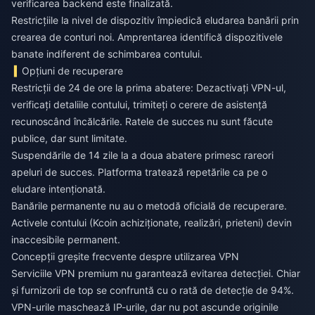
verificarea backend este finalizată.
Restricțiile la nivel de dispozitiv împiedică eludarea banării prin
crearea de conturi noi. Amprentarea identifică dispozitivele
banate indiferent de schimbarea contului.
Opțiuni de recuperare
Restricții de 24 de ore la prima abatere: Dezactivați VPN-ul,
verificați detaliile contului, trimiteți o cerere de asistență
recunoscând încălcările. Ratele de succes nu sunt făcute
publice, dar sunt limitate.
Suspendările de 14 zile la a doua abatere primesc rareori
apeluri de succes. Platforma tratează repetările ca pe o
eludare intenționată.
Banările permanente nu au o metodă oficială de recuperare.
Activele contului (Kcoin achiziționate, realizări, prieteni) devin
inaccesibile permanent.
Concepții greșite frecvente despre utilizarea VPN
Serviciile VPN premium nu garantează evitarea detecției. Chiar
și furnizorii de top se confruntă cu o rată de detecție de 94%.
VPN-urile maschează IP-urile, dar nu pot ascunde originile