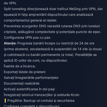
de VPN.
Split tunneling direcționează doar traficul WeSing prin VPN, dar
eșuează în fața amprentării dispozitivului care analizează
comportamentul general al rețelei.
Prevenirea scurgerilor DNS necesită rutarea DNS prin tuneluri
criptate, adăugând complexitate și potențiale puncte de eșec.
Configurarea VPN pas cu pas
Atenție:
Progresia banării începe cu restricții de 24 de ore
(prima abatere), escaladează la suspendări de 14 zile (a doua)
și culminează cu banări permanente (a treia). Penalitățile se
aplică ID-urilor de cont, nu dispozitivelor.
Înainte de a încerca:
Exportați listele de prieteni
Salvați înregistrările performanțelor
Documentați realizările
Activați autentificarea în doi pași
Înregistrați istoricul tranzacțiilor și soldurile Kcoin
Pregătire: Backup-ul contului și securitatea
Curățarea completă a dispozitivului: