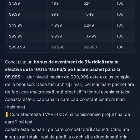
$4.99
499
524
105
$9.99
999
1.049
105
$49.99
4.999
5.249
105
$99.99
9.999
10.499
105
$999.99
99.990
99.990
100
Concluzia: un
bonus de eveniment de 5% ridică rata ta
efectivă de la 100 la 105 FS/$ pe fiecare pachet până la
99,99$
— dar nivelul maxim de 999,99$ este exclus complet
de la bonusuri. Dacă faci achiziții mari, cel mai mare pachet are
de fapt
cea mai proastă
rată efectivă în timpul evenimentelor.
Aceasta este o capcană în care cad constant jucătorii mari
(balenele).
Cum afectează TVA-ul (KDV) și comisioanele prețul final pe
care îl plătești
Acesta este numărul pe care competitorii îl ascund. Când am
înregistrat totalul real de plată la o achiziție direcționată prin