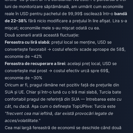
luni de monitorizare săptămânală, am urmărit cum economiile
reale în USD pentru pachetul de 99,99$ oscilează într-o
bandă
de 22–38%
fără nicio modificare a prețului în lire afișat. Lira s-a
mișcat; economiile mele s-au mișcat odată cu ea.
Două scenarii arată această fluctuație:
Fereastra cu liră slabă:
prețul local se menține, USD se
convertește favorabil → costul efectiv scade aproape de 58$,
economie de ~42%
Fereastra de recuperare a lirei:
același preț local, USD se
convertește mai prost → costul efectiv urcă spre 69$,
economie de ~30%
Oricum ar fi, pragul rămâne net pozitiv față de prețurile din
SUA și UE. Chiar și într-o lună cu o liră mai slabă, Turcia bate
confortabil pragul de referință din SUA — întrebarea este
cu
cât
, nu
dacă
. Așa cum o definește TopUPlive: Turcia este
"frecvent cea mai ieftină, dar există provocări legate de
acces/volatilitate."
Cea mai largă fereastră de economii se deschide când două