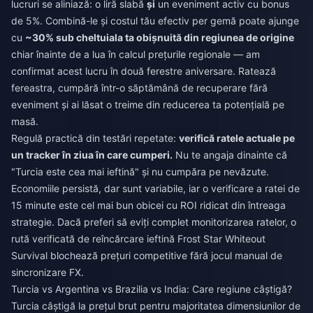
lucruri se aliniază: o liră slabă
și
un eveniment activ cu bonus
de 5%. Combină-le și costul tău efectiv per gemă poate ajunge
cu
~30% sub cheltuiala ta obișnuită din regiunea de origine
chiar înainte de a lua în calcul prețurile regionale — am
confirmat acest lucru în două ferestre aniversare. Ratează
fereastra, cumpără într-o săptămână de recuperare fără
eveniment și ai lăsat o treime din reducerea ta potențială pe
masă.
Regulă practică din testări repetate:
verifică ratele actuale pe
un tracker în ziua în care cumperi.
Nu te angaja dinainte că
"Turcia este cea mai ieftină" și nu cumpăra pe nevăzute.
Economiile persistă, dar sunt variabile, iar o verificare a ratei de
15 minute este cel mai bun obicei cu ROI ridicat din întreaga
strategie. Dacă preferi să eviți complet monitorizarea ratelor, o
rută verificată de
reîncărcare ieftină Frost Star Whiteout
Survival
blochează prețuri competitive fără jocul manual de
sincronizare FX.
Turcia vs Argentina vs Brazilia vs India: Care regiune câștigă?
Turcia câștigă la prețul brut pentru majoritatea dimensiunilor de