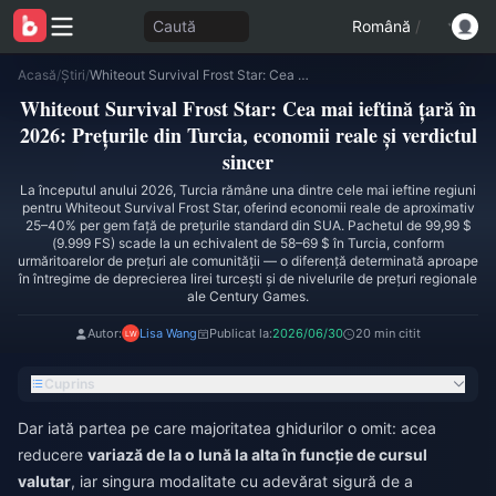
Caută
Română
/
Acasă
/
Știri
/
Whiteout Survival Frost Star: Cea mai ieftină țară în 2026: Prețurile din Turcia, economii reale și verdictul sincer
Whiteout Survival Frost Star: Cea mai ieftină țară în
2026: Prețurile din Turcia, economii reale și verdictul
sincer
La începutul anului 2026, Turcia rămâne una dintre cele mai ieftine regiuni
pentru Whiteout Survival Frost Star, oferind economii reale de aproximativ
25–40% per gem față de prețurile standard din SUA. Pachetul de 99,99 $
(9.999 FS) scade la un echivalent de 58–69 $ în Turcia, conform
urmăritoarelor de prețuri ale comunității — o diferență determinată aproape
în întregime de deprecierea lirei turcești și de nivelurile de prețuri regionale
ale Century Games.
Autor:
Lisa Wang
Publicat la:
2026/06/30
20 min citit
Cuprins
Dar iată partea pe care majoritatea ghidurilor o omit: acea
reducere
variază de la o lună la alta în funcție de cursul
valutar
, iar singura modalitate cu adevărat sigură de a