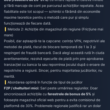
și fără marcaje de cont pe parcursul achizițiilor repetate. Acea
fiabilitate este tot scopul — schimbi o fărâmă din economiile
maxime teoretice pentru o metodă care pur și simplu
funcționează de fiecare dată.
Metoda 2: Achiziție din magazinul din regiune (Fricțiune mai
mare)
Posibil, dar așteaptă-te la capcane: cerințe VPN, nepotriviri ale
metodei de plată, riscul de blocare temporară de 1 la 3 și
respingeri de fraudă bancară. Dacă alegi această rută în ciuda
avertismentelor, rezolvă eșecurile de plată prin pre-aprobarea
tranzacției cu banca ta sau repornirea jocului după o eroare de
nepotrivire a regiunii. Sincer, pentru majoritatea jucătorilor, nu
merită.
Abordarea optimă în funcție de tipul de jucător
F2P / cheltuitori mici:
Sari peste urmărirea regiunilor. Doar
sincronizează achizițiile cu
ferestrele de bonus de 5%
și
folosește magazinul oficial web pentru a evita comisionul de
platformă de 30%. Problemele regionale justifică rar un dolar