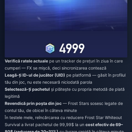
Verifică ratele actuale
pe un tracker de prețuri în ziua în care
cumperi — FX se mișcă, deci sincronizarea contează
Leagă-ți ID-ul de jucător (UID)
pe platformă — găsit în profilul
tău din joc, nu este necesară niciodată parola
Selectează-ți pachetul
și plătește cu propria metodă de plată
legitimă
Revendică prin poșta din joc
— Frost Stars sosesc legate de
contul tău, de obicei în câteva minute
În testele mele,
reîncărcarea cu reducere Frost Star Whiteout
Survival
a livrat pachetul de 99,99$ la un
cost efectiv de 69–
80$ (reducere de 20–31%)
cu livrare rapidă în câteva minute