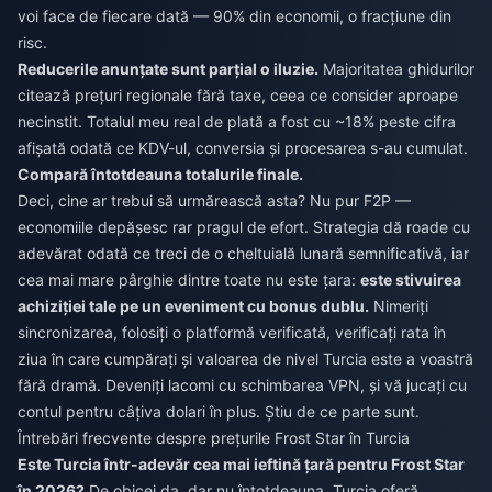
voi face de fiecare dată — 90% din economii, o fracțiune din
risc.
Reducerile anunțate sunt parțial o iluzie.
Majoritatea ghidurilor
citează prețuri regionale fără taxe, ceea ce consider aproape
necinstit. Totalul meu real de plată a fost cu ~18% peste cifra
afișată odată ce KDV-ul, conversia și procesarea s-au cumulat.
Compară întotdeauna totalurile finale.
Deci, cine ar trebui să urmărească asta? Nu pur F2P —
economiile depășesc rar pragul de efort. Strategia dă roade cu
adevărat odată ce treci de o cheltuială lunară semnificativă, iar
cea mai mare pârghie dintre toate nu este țara:
este stivuirea
achiziției tale pe un eveniment cu bonus dublu.
Nimeriți
sincronizarea, folosiți o platformă verificată, verificați rata în
ziua în care cumpărați și valoarea de nivel Turcia este a voastră
fără dramă. Deveniți lacomi cu schimbarea VPN, și vă jucați cu
contul pentru câțiva dolari în plus. Știu de ce parte sunt.
Întrebări frecvente despre prețurile Frost Star în Turcia
Este Turcia într-adevăr cea mai ieftină țară pentru Frost Star
în 2026?
De obicei da, dar nu întotdeauna. Turcia oferă