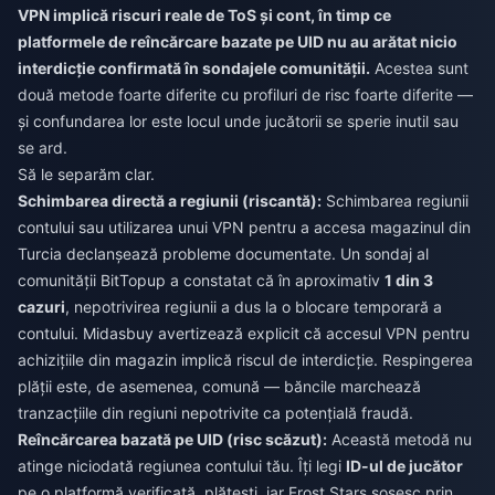
VPN implică riscuri reale de ToS și cont, în timp ce
platformele de reîncărcare bazate pe UID nu au arătat nicio
interdicție confirmată în sondajele comunității.
Acestea sunt
două metode foarte diferite cu profiluri de risc foarte diferite —
și confundarea lor este locul unde jucătorii se sperie inutil sau
se ard.
Să le separăm clar.
Schimbarea directă a regiunii (riscantă):
Schimbarea regiunii
contului sau utilizarea unui VPN pentru a accesa magazinul din
Turcia declanșează probleme documentate. Un sondaj al
comunității BitTopup a constatat că în aproximativ
1 din 3
cazuri
, nepotrivirea regiunii a dus la o blocare temporară a
contului. Midasbuy avertizează explicit că accesul VPN pentru
achizițiile din magazin implică riscul de interdicție. Respingerea
plății este, de asemenea, comună — băncile marchează
tranzacțiile din regiuni nepotrivite ca potențială fraudă.
Reîncărcarea bazată pe UID (risc scăzut):
Această metodă nu
atinge niciodată regiunea contului tău. Îți legi
ID-ul de jucător
pe o platformă verificată, plătești, iar Frost Stars sosesc prin