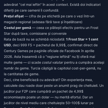
adevărat "cel mai ieftin" în acest context. Există doi indicatori
diferiți pe care oamenii îi confundă:
Prețul afișat
— cifra de pe etichetă pe care o vezi într-un
magazin regional (adesea fără taxe și înșelătoare)
Costul per gemă
— ceea ce plătești efectiv pentru un Frost
Star după taxe, comisioane și conversie
Rata de bază nu se schimbă niciodată:
1 Frost Star = 1 cent
USD
, deci 999 FS = pachetul de 9,99$, confirmat direct de
Century Games pe paginile oficiale de Facebook în aprilie
2026. Asta înseamnă că o "regiune ieftină" nu îți oferă mai
multe geme — ci scade
costul valutar
pentru a cumpăra același
număr de geme. Turcia câștigă la capitolul cost-per-gemă, nu
la cantitatea de geme.
Deci, cine beneficiază cu adevărat? Din experiența mea,
calculele dau roade doar peste un anumit prag de cheltuieli. Un
jucător pur F2P care cumpără un pachet de 4,99$
economisește poate un dolar — nu merită efortul. Dar un
jucător de nivel mediu care cheltuiește 50–100$ lunar pe