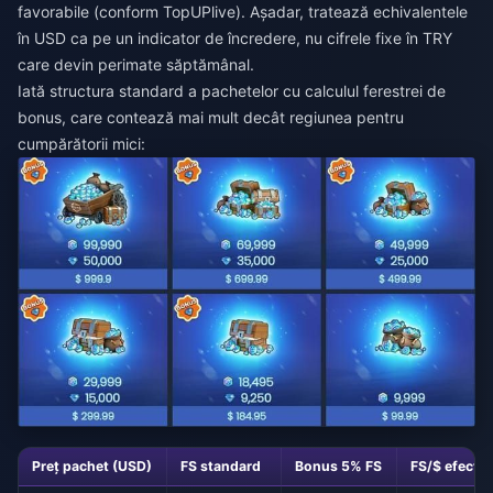
favorabile (conform TopUPlive). Așadar, tratează echivalentele
în USD ca pe un indicator de încredere, nu cifrele fixe în TRY
care devin perimate săptămânal.
Iată structura standard a pachetelor cu calculul ferestrei de
bonus, care contează mai mult decât regiunea pentru
cumpărătorii mici:
Preț pachet (USD)
FS standard
Bonus 5% FS
FS/$ efectiv