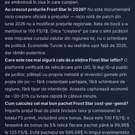
pe amândouă în ziua în care cumperi.
Au crescut prețurile Frost Star în 2026?
Nu este documentată
nicio creștere oficială a prețurilor — nicio notă de patch din
iunie 2026 nu a modificat prețurile regionale. Rata de bază s-a
menținut la 100 FS/1$. Orice "creștere" pe care o simt jucătorii
este mișcarea cursului valutar din regiunea lor, nu o schimbare
de politică. Economiile Turciei s-au restrâns ușor față de 2025,
dar rămân puternice.
Care este cea mai sigură cale de a obține Frost Star ieftin?
O
platformă verificată de reîncărcare prin UID. Îți legi ID-ul public
de jucător, plătești cu propria metodă și revendici gemele prin
poșta din joc — fără credențiale partajate, fără schimbare de
regiune, fără tipar de interdicție. Aceasta capturează economii
de ~20–31% cu livrare rapidă în câteva minute.
Cum calculez cel mai bun pachet Frost Star cost-per-gemă?
Împarte prețul final de plată (inclusiv taxe și comisioane) la
totalul FS primit, incluzând orice bonus. Baza este 100 FS/1$; o
fereastră de bonus de 5% ridică fiecare pachet până la 99,99$
la 105 FS/$. Evită pachetul de 999,99$ în timpul evenimentelor