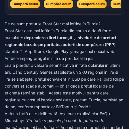
Cumpără acum
Cumpără acum
Cumpără acum
Cumpără
De ce sunt prețurile Frost Star mai ieftine în Turcia?
Frost Star este mai ieftin în Turcia din cauza a două forțe
cumulate:
deprecierea lirei turcești
și
nivelurile de prețuri
regionale bazate pe paritatea puterii de cumpărare (PPP)
stabilite în App Store, Google Play și magazinul oficial web.
Ambele împing pragul minim de preț local în jos.
Lira a pierdut o valoare semnificativă în fața dolarului în ultimii
ani. Când Century Games stabilește un SKU regional în lire și
lira se slăbește, prețul echivalent în USD pe care l-ai plăti (după
conversie) scade automat — chiar dacă prețul local de pe
etichetă rămâne stabil. Acesta este motivul pentru care
regiunile cu costuri istorice scăzute, precum Turcia, persistă an
de an, conform rapoartelor BitTopup și Reddit.
A doua forță este deliberată. Așa cum explică clar FAQ-ul
Midasbuy:
"Prețurile regionale țin cont de puterea de
cumpărare locală și de taxe."
Aceasta este o practică standard