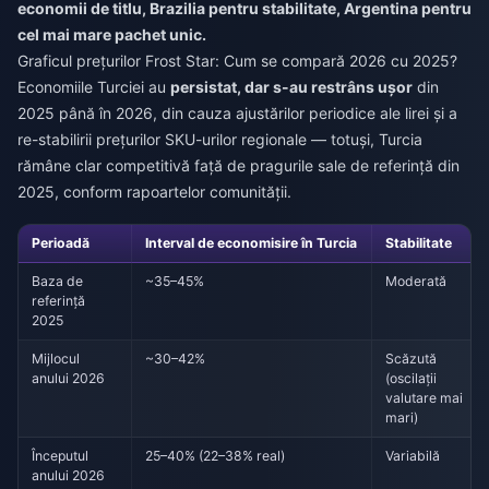
economii de titlu, Brazilia pentru stabilitate, Argentina pentru
cel mai mare pachet unic.
Graficul prețurilor Frost Star: Cum se compară 2026 cu 2025?
Economiile Turciei au
persistat, dar s-au restrâns ușor
din
2025 până în 2026, din cauza ajustărilor periodice ale lirei și a
re-stabilirii prețurilor SKU-urilor regionale — totuși, Turcia
rămâne clar competitivă față de pragurile sale de referință din
2025, conform rapoartelor comunității.
Perioadă
Interval de economisire în Turcia
Stabilitate
Baza de
~35–45%
Moderată
referință
2025
Mijlocul
~30–42%
Scăzută
anului 2026
(oscilații
valutare mai
mari)
Începutul
25–40% (22–38% real)
Variabilă
anului 2026