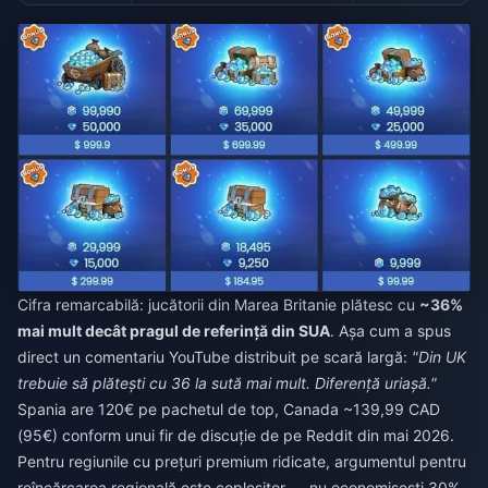
Cifra remarcabilă: jucătorii din Marea Britanie plătesc cu
~36%
mai mult decât pragul de referință din SUA
. Așa cum a spus
direct un comentariu YouTube distribuit pe scară largă:
"Din UK
trebuie să plătești cu 36 la sută mai mult. Diferență uriașă."
Spania are 120€ pe pachetul de top, Canada ~139,99 CAD
(95€) conform unui fir de discuție de pe Reddit din mai 2026.
Pentru regiunile cu prețuri premium ridicate, argumentul pentru
reîncărcarea regională este copleșitor — nu economisești 30%,