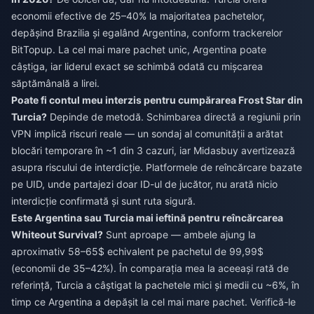
economii efective de 25–40% la majoritatea pachetelor,
depășind Brazilia și egalând Argentina, conform trackerelor
BitTopup. La cel mai mare pachet unic, Argentina poate
câștiga, iar liderul exact se schimbă odată cu mișcarea
săptămânală a lirei.
Poate fi contul meu interzis pentru cumpărarea Frost Star din
Turcia?
Depinde de metodă. Schimbarea directă a regiunii prin
VPN implică riscuri reale — un sondaj al comunității a arătat
blocări temporare în ~1 din 3 cazuri, iar Midasbuy avertizează
asupra riscului de interdicție. Platformele de reîncărcare bazate
pe UID, unde partajezi doar ID-ul de jucător, nu arată nicio
interdicție confirmată și sunt ruta sigură.
Este Argentina sau Turcia mai ieftină pentru reîncărcarea
Whiteout Survival?
Sunt aproape — ambele ajung la
aproximativ 58–65$ echivalent pe pachetul de 99,99$
(economii de 35–42%). În comparația mea la aceeași rată de
referință, Turcia a câștigat la pachetele mici și medii cu ~6%, în
timp ce Argentina a depășit la cel mai mare pachet. Verifică-le