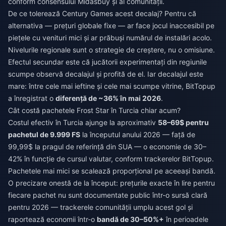
conform consensului Midasbuy și al comunității.
De ce tolerează Century Games acest decalaj? Pentru că
alternativa — prețuri globale fixe — ar face jocul inaccesibil pe
piețele cu venituri mici și ar prăbuși numărul de instalări acolo.
Nivelurile regionale sunt o strategie de creștere, nu o omisiune.
Efectul secundar este că jucătorii experimentați din regiunile
scumpe observă decalajul și profită de el. Iar decalajul este
mare: între cele mai ieftine și cele mai scumpe vitrine, BitTopup
a înregistrat o
diferență de ~36% în mai 2026
.
Cât costă pachetele Frost Star în Turcia chiar acum?
Costul efectiv în Turcia ajunge la aproximativ
58–69$ pentru
pachetul de 9.999 FS
la începutul anului 2026 — față de
99,99$ la pragul de referință din SUA — o economie de 30–
42% în funcție de cursul valutar, conform trackerelor BitTopup.
Pachetele mai mici se scalează proporțional pe aceeași bandă.
O precizare onestă de la început: prețurile exacte în lire pentru
fiecare pachet nu sunt documentate public într-o sursă clară
pentru 2026 — trackerele comunității umplu acest gol și
raportează economii într-o
bandă de 30–50%+
în perioadele