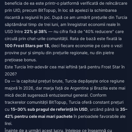
beneficia de ea este printr-o platformă verificată de reîncărcare
prin UID, precum BitTopup, în loc să apelezi la schimbarea
riscantă a regiunii în joc. După ce am urmărit prețurile din Turcia
săptămânal timp de trei luni, am înregistrat economii reale în
USD între
22% și 38%
— nu cifra fixă de "40% reducere" care
circulă prin chat-urile comunității. Rata de bază este fixată la
100 Frost Stars per 1$
, deci fiecare economie pe care o vezi
provine pur și simplu din prețurile regionale, nu din pietre
prețioase bonus.
Este Turcia într-adevăr cea mai ieftină țară pentru Frost Star în
2026?
Da — la capitolul prețuri brute, Turcia depășește orice regiune
majoră în 2026, dar marja față de Argentina și Brazilia este mai
mică decât sugerează entuziasmul general. Conform
trackerelor comunității BitTopup, Turcia oferă constant prețuri
cu
15–30% sub pragul de referință în USD
, urcând până la
35–
42% pentru cele mai mari pachete
în perioadele favorabile ale
lirei.
Înainte de a urmări acest lucru, înțelege ce înseamnă cu