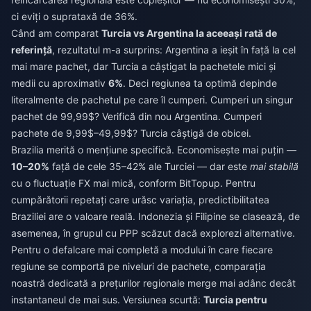
ci eviți o suprataxă de 36%.
Când am comparat
Turcia vs Argentina la aceeași rată de
referință
, rezultatul m-a surprins: Argentina a ieșit în față la cel
mai mare pachet, dar Turcia a câștigat la pachetele mici și
medii cu aproximativ
6%
. Deci regiunea ta optimă depinde
literalmente de pachetul pe care îl cumperi. Cumperi un singur
pachet de 99,99$? Verifică din nou Argentina. Cumperi
pachete de 9,99$–49,99$? Turcia câștigă de obicei.
Brazilia merită o mențiune specifică. Economisește mai puțin —
10–20%
față de cele 35–42% ale Turciei — dar este
mai stabilă
cu o fluctuație FX mai mică, conform BitTopup. Pentru
cumpărătorii repetați care urăsc variația, predictibilitatea
Braziliei are o valoare reală. Indonezia și Filipine se clasează, de
asemenea, în grupul cu PPP scăzut dacă explorezi alternative.
Pentru o defalcare mai completă a modului în care fiecare
regiune se comportă pe niveluri de pachete, comparația
noastră dedicată a prețurilor regionale merge mai adânc decât
instantaneul de mai sus. Versiunea scurtă:
Turcia pentru