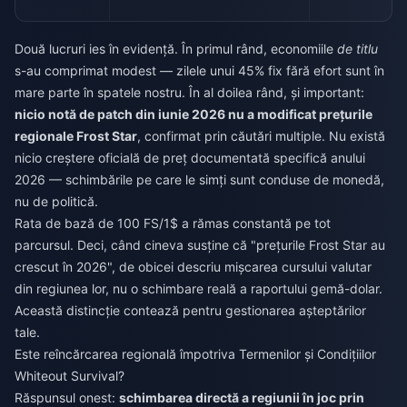
Două lucruri ies în evidență. În primul rând, economiile
de titlu
s-au comprimat modest — zilele unui 45% fix fără efort sunt în
mare parte în spatele nostru. În al doilea rând, și important:
nicio notă de patch din iunie 2026 nu a modificat prețurile
regionale Frost Star
, confirmat prin căutări multiple. Nu există
nicio creștere oficială de preț documentată specifică anului
2026 — schimbările pe care le simți sunt conduse de monedă,
nu de politică.
Rata de bază de 100 FS/1$ a rămas constantă pe tot
parcursul. Deci, când cineva susține că "prețurile Frost Star au
crescut în 2026", de obicei descriu mișcarea cursului valutar
din regiunea lor, nu o schimbare reală a raportului gemă-dolar.
Această distincție contează pentru gestionarea așteptărilor
tale.
Este reîncărcarea regională împotriva Termenilor și Condițiilor
Whiteout Survival?
Răspunsul onest:
schimbarea directă a regiunii în joc prin