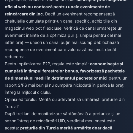
oficial web nu contează pentru unele evenimente de
reîncărcare din joc.
Dacă un eveniment recompensează
cheltuielile cumulate printr-un canal specific, achizițiile din
magazinul web pot fi excluse. Verifică ce canal urmărește un
eveniment înainte de a optimiza pur și simplu pentru cel mai
ieftin preț — uneori un canal puțin mai scump deblochează
recompense de eveniment care valorează mai mult decât
reducerea.
Pentru optimizarea F2P, regula este simplă:
economisește și
cumpără în timpul ferestrelor bonus, favorizează pachetele
de dimensiuni medii în detrimentul pachetelor mici
pentru un
raport $/FS mai bun și nu cumpăra niciodată în panică la preț
întreg la mijlocul ciclului.
Opinia editorului: Merită cu adevărat să urmărești prețurile din
Turcia?
După trei luni de monitorizare săptămânală a prețurilor și un
sezon întreg de reîncărcări UID, verdictul meu onest este
acesta:
prețurile din Turcia merită urmărite doar dacă