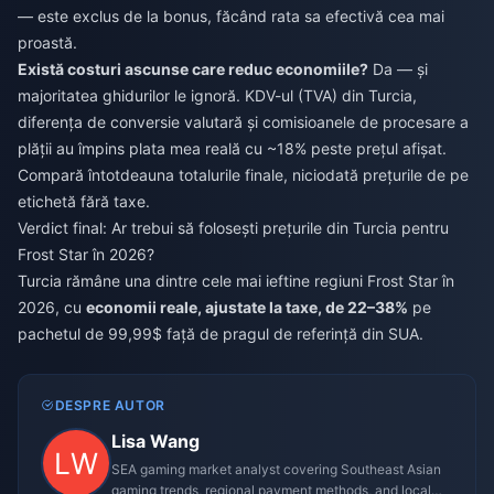
— este exclus de la bonus, făcând rata sa efectivă cea mai
proastă.
Există costuri ascunse care reduc economiile?
Da — și
majoritatea ghidurilor le ignoră. KDV-ul (TVA) din Turcia,
diferența de conversie valutară și comisioanele de procesare a
plății au împins plata mea reală cu ~18% peste prețul afișat.
Compară întotdeauna totalurile finale, niciodată prețurile de pe
etichetă fără taxe.
Verdict final: Ar trebui să folosești prețurile din Turcia pentru
Frost Star în 2026?
Turcia rămâne una dintre cele mai ieftine regiuni Frost Star în
2026, cu
economii reale, ajustate la taxe, de 22–38%
pe
pachetul de 99,99$ față de pragul de referință din SUA.
DESPRE AUTOR
Lisa Wang
SEA gaming market analyst covering Southeast Asian
gaming trends, regional payment methods, and local