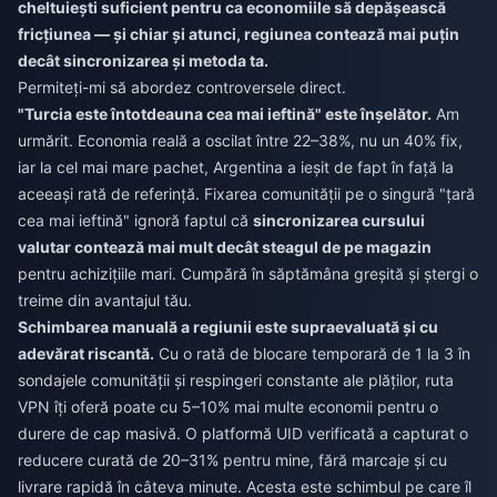
cheltuiești suficient pentru ca economiile să depășească
fricțiunea — și chiar și atunci, regiunea contează mai puțin
decât sincronizarea și metoda ta.
Permiteți-mi să abordez controversele direct.
"Turcia este întotdeauna cea mai ieftină" este înșelător.
Am
urmărit. Economia reală a oscilat între 22–38%, nu un 40% fix,
iar la cel mai mare pachet, Argentina a ieșit de fapt în față la
aceeași rată de referință. Fixarea comunității pe o singură "țară
cea mai ieftină" ignoră faptul că
sincronizarea cursului
valutar contează mai mult decât steagul de pe magazin
pentru achizițiile mari. Cumpără în săptămâna greșită și ștergi o
treime din avantajul tău.
Schimbarea manuală a regiunii este supraevaluată și cu
adevărat riscantă.
Cu o rată de blocare temporară de 1 la 3 în
sondajele comunității și respingeri constante ale plăților, ruta
VPN îți oferă poate cu 5–10% mai multe economii pentru o
durere de cap masivă. O platformă UID verificată a capturat o
reducere curată de 20–31% pentru mine, fără marcaje și cu
livrare rapidă în câteva minute. Acesta este schimbul pe care îl