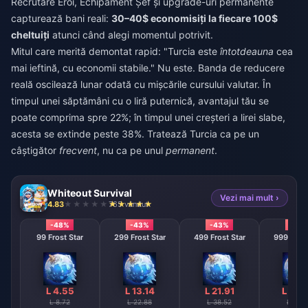
Recrutare Eroi, Echipament Șef și upgrade-uri permanente
capturează bani reali:
30–40$ economisiți la fiecare 100$
cheltuiți
atunci când alegi momentul potrivit.
Mitul care merită demontat rapid: "Turcia este
întotdeauna
cea
mai ieftină, cu economii stabile." Nu este. Banda de reducere
reală oscilează lunar odată cu mișcările cursului valutar. În
timpul unei săptămâni cu o liră puternică, avantajul tău se
poate comprima spre 22%; în timpul unei creșteri a lirei slabe,
acesta se extinde peste 38%. Tratează Turcia ca pe un
câștigător
frecvent
, nu ca pe unul
permanent
.
Whiteout Survival
Vezi mai mult ›
4.83
765 vândut
-48%
-43%
-43%
-43
99 Frost Star
299 Frost Star
499 Frost Star
999 Frost
L 4.55
L 13.14
L 21.91
L 43.
L 8.72
L 22.88
L 38.52
L 76.7