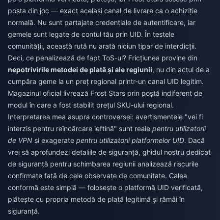
poșta din joc — exact același canal de livrare ca o achiziție
normală. Nu sunt partajate credențiale de autentificare, iar
gemele sunt legate de contul tău prin UID. În testele
comunității, această rută nu arată niciun tipar de interdicții.
Deci, ce penalizează de fapt ToS-ul? Fricțiunea provine din
nepotrivirile metodei de plată și ale regiunii
, nu din actul de a
cumpăra geme la un preț regional printr-un canal UID legitim.
Magazinul oficial livrează Frost Stars prin poștă indiferent de
modul în care a fost stabilit prețul SKU-ului regional.
Interpretarea mea asupra controversei: avertismentele "vei fi
interzis pentru reîncărcare ieftină" sunt reale
pentru utilizatorii
de VPN
și exagerate
pentru utilizatorii platformelor UID
. Dacă
vrei să aprofundezi detaliile de siguranță, ghidul nostru dedicat
de siguranță pentru schimbarea regiunii analizează riscurile
confirmate față de cele observate de comunitate. Calea
conformă este simplă — folosește o platformă UID verificată,
plătește cu propria metodă de plată legitimă și rămâi în
siguranță.