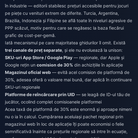
în industrie — editorii stabilesc prețuri accesibile pentru jocuri
pe piețe cu venituri extrem de diferite. Turcia, Argentina,
Brazilia, Indonezia și Filipine se află toate în niveluri agresive de
PPP scăzut, motiv pentru care se regăsesc la baza fiecărui
grafic de cost-per-gemă.
Iată mecanismul pe care majoritatea ghidurilor îl omit. Există
trei canale de preț separate
, și ele nu evoluează la unison:
SKU-uri App Store / Google Play
— regionale, dar Apple și
Google rețin un
comision de 30%
din achizițiile în aplicație
Magazinul oficial web
— evită acel comision de platformă de
30%, adesea oferă o valoare mai bună, dar aplică în continuare
SKU-uri regionale
Platforme de reîncărcare prin UID
— se leagă de ID-ul tău de
jucător, ocolind complet comisioanele platformei
Acea taxă de platformă de 30% este enormă și aproape nimeni
nu o ia în calcul. Cumpărarea aceluiași pachet regional prin
magazinul web în loc de aplicație îți poate economisi o felie
semnificativă înainte ca prețurile regionale să intre în ecuație,