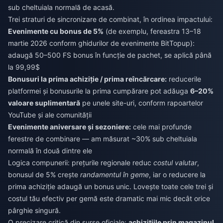
sub cheltuiala normală de acasă.
Trei straturi de sincronizare de combinat, în ordinea impactului:
Evenimente cu bonus de 5%
(de exemplu, fereastra 13–18
martie 2026 conform ghidurilor de evenimente BitTopup):
adaugă 50–500 FS bonus în funcție de pachet, se aplică până
la 99,99$
Bonusuri la prima achiziție / prima reîncărcare:
reducerile
platformei și bonusurile la prima cumpărare pot adăuga
6–20%
valoare suplimentară
pe unele site-uri, conform rapoartelor
YouTube și ale comunității
Evenimente aniversare și sezoniere:
cele mai profunde
ferestre de combinare — am măsurat ~30% sub cheltuiala
normală în două dintre ele
Logica compunerii: prețurile regionale reduc
costul valutar
,
bonusul de 5% crește
randamentul în geme
, iar o reducere la
prima achiziție adaugă un bonus unic. Lovește toate cele trei și
costul tău efectiv per gemă este dramatic mai mic decât orice
pârghie singură.
O precizare critică din surse oficiale:
achizițiile prin magazinul