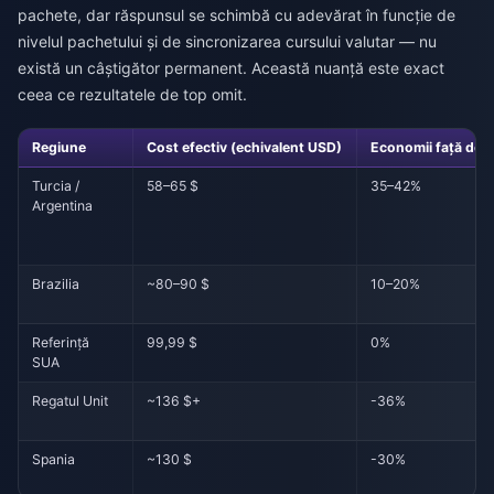
pachete, dar răspunsul se schimbă cu adevărat în funcție de
nivelul pachetului și de sincronizarea cursului valutar — nu
există un câștigător permanent. Această nuanță este exact
ceea ce rezultatele de top omit.
Regiune
Cost efectiv (echivalent USD)
Economii față de 
Turcia /
58–65 $
35–42%
Argentina
Brazilia
~80–90 $
10–20%
Referință
99,99 $
0%
SUA
Regatul Unit
~136 $+
-36%
Spania
~130 $
-30%