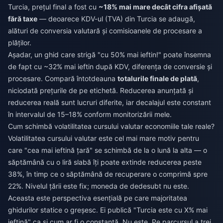
Turcia, prețul final a fost cu
~18% mai mare decât cifra afișată
fără taxe
— deoarece KDV-ul (TVA) din Turcia se adaugă,
alături de conversia valutară și comisioanele de procesare a
plăților.
Așadar, un ghid care strigă "cu 50% mai ieftin!" poate însemna
de fapt cu ~32% mai ieftin după KDV, diferența de conversie și
procesare. Compară întotdeauna
totalurile finale de plată
,
niciodată prețurile de pe etichetă. Reducerea anunțată și
reducerea reală sunt lucruri diferite, iar decalajul este constant
în intervalul de 15–18% conform monitorizării mele.
Cum schimbă volatilitatea cursului valutar economiile tale reale?
Volatilitatea cursului valutar este cel mai mare motiv pentru
care "cea mai ieftină țară" se schimbă de la o lună la alta — o
săptămână cu o liră slabă îți poate extinde reducerea peste
38%, în timp ce o săptămână de recuperare o comprimă spre
22%. Nivelul țării este fix; moneda de dedesubt nu este.
Aceasta este perspectiva esențială pe care majoritatea
ghidurilor statice o greșesc. Ei publică "Turcia este cu X% mai
ieftină" ca și cum ar fi o constantă. Nu este. Pe parcursul a trei