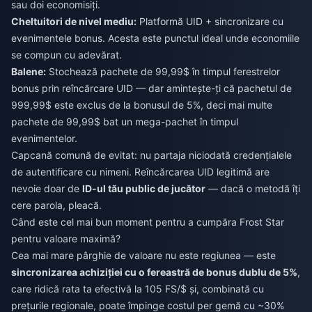
sau doi economisiți.
Cheltuitori de nivel mediu:
Platformă UID + sincronizare cu
evenimentele bonus. Acesta este punctul ideal unde economiile
se compun cu adevărat.
Balene:
Stochează pachete de 99,99$ în timpul ferestrelor
bonus prin reîncărcare UID — dar amintește-ți că pachetul de
999,99$ este exclus de la bonusul de 5%, deci mai multe
pachete de 99,99$ bat un mega-pachet în timpul
evenimentelor.
Capcană comună de evitat: nu partaja niciodată credențialele
de autentificare cu nimeni. Reîncărcarea UID legitimă are
nevoie doar de
ID-ul tău public de jucător
— dacă o metodă îți
cere parola, pleacă.
Când este cel mai bun moment pentru a cumpăra Frost Star
pentru valoare maximă?
Cea mai mare pârghie de valoare nu este regiunea — este
sincronizarea achiziției cu o fereastră de bonus dublu de 5%
,
care ridică rata ta efectivă la 105 FS/$ și, combinată cu
prețurile regionale, poate împinge costul per gemă cu ~30%