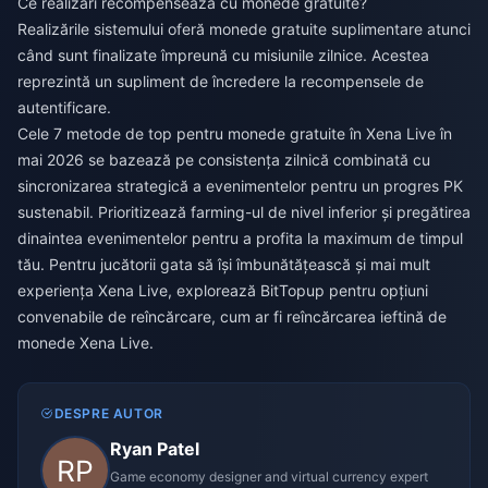
Ce realizări recompensează cu monede gratuite?
Realizările sistemului oferă monede gratuite suplimentare atunci
când sunt finalizate împreună cu misiunile zilnice. Acestea
reprezintă un supliment de încredere la recompensele de
autentificare.
Cele 7 metode de top pentru monede gratuite în Xena Live în
mai 2026 se bazează pe consistența zilnică combinată cu
sincronizarea strategică a evenimentelor pentru un progres PK
sustenabil. Prioritizează farming-ul de nivel inferior și pregătirea
dinaintea evenimentelor pentru a profita la maximum de timpul
tău. Pentru jucătorii gata să își îmbunătățească și mai mult
experiența Xena Live, explorează BitTopup pentru opțiuni
convenabile de reîncărcare, cum ar fi
reîncărcarea ieftină de
monede Xena Live
.
DESPRE AUTOR
Ryan Patel
Game economy designer and virtual currency expert