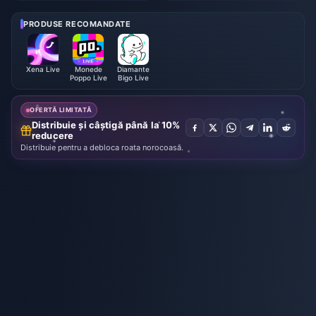
nds Meet Iulie 2026: Listă Com
cepători | Iulie 2026
pletă, Monedă și Prioritate
PRODUSE RECOMANDATE
Xena Live
Monede
Diamante
Poppo Live
Bigo Live
OFERTĂ LIMITATĂ
Distribuie și câștigă până la 10%
reducere
Distribuie pentru a debloca roata norocoasă.