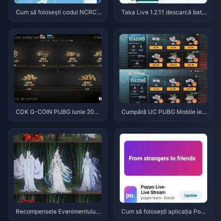
Cum să folosești codul NCRCK
Taka Live 1.2.11 descarcă bater
YT8EF pentru monede Eggy gr
ia rapid după actualizarea din i
atuite (aug. 2026)
ulie 2026? Cauze și soluții
CDK G-COIN PUBG Iunie 202
Cumpără UC PUBG Mobile iefti
6: Merită cu adevărat promoția
n pentru colaborarea Naruto S
dublă de 91,43$?
hippuden (iulie 2026): Costuri,
cele mai bune pachete și reînc
ărcare sigură
Recompensele Evenimentului
Cum să folosești aplicația Pop
Toamna la Munte din Where Wi
po Live: Ghid complet pentru în