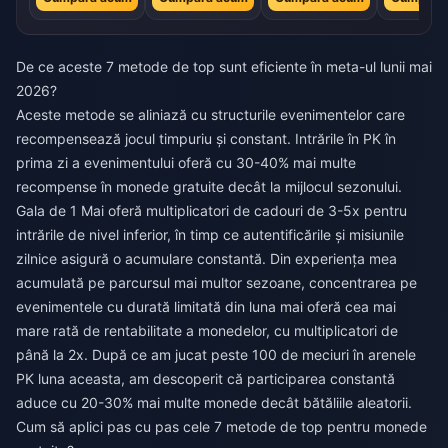
De ce aceste 7 metode de top sunt eficiente în meta-ul lunii mai
2026?
Aceste metode se aliniază cu structurile evenimentelor care
recompensează jocul timpuriu și constant. Intrările în PK în
prima zi a evenimentului oferă cu 30-40% mai multe
recompense în monede gratuite decât la mijlocul sezonului.
Gala de 1 Mai oferă multiplicatori de cadouri de 3-5x pentru
intrările de nivel inferior, în timp ce autentificările și misiunile
zilnice asigură o acumulare constantă. Din experiența mea
acumulată pe parcursul mai multor sezoane, concentrarea pe
evenimentele cu durată limitată din luna mai oferă cea mai
mare rată de rentabilitate a monedelor, cu multiplicatori de
până la 2x. După ce am jucat peste 100 de meciuri în arenele
PK luna aceasta, am descoperit că participarea constantă
aduce cu 20-30% mai multe monede decât bătăliile aleatorii.
Cum să aplici pas cu pas cele 7 metode de top pentru monede