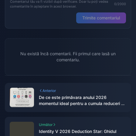
Comentariul tău va fi vizibil după verificare. Doar tu poți vedea
0/2000
comentariile în așteptare în acest browser.
Trimite comentariul
Nu există încă comentarii. Fii primul care lasă un
comentariu.
Anterior
De ce este primăvara anului 2026
momentul ideal pentru a cumula reduceri și
cashback la cardurile cadou Apple?
Următor
Identity V 2026 Deduction Star: Ghidul