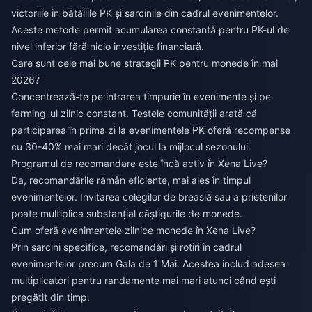
victoriile în bătăliile PK și sarcinile din cadrul evenimentelor.
Aceste metode permit acumularea constantă pentru PK-ul de
nivel inferior fără nicio investiție financiară.
Care sunt cele mai bune strategii PK pentru monede în mai
2026?
Concentrează-te pe intrarea timpurie în evenimente și pe
farming-ul zilnic constant. Testele comunității arată că
participarea în prima zi la evenimentele PK oferă recompense
cu 30-40% mai mari decât jocul la mijlocul sezonului.
Programul de recomandare este încă activ în Xena Live?
Da, recomandările rămân eficiente, mai ales în timpul
evenimentelor. Invitarea colegilor de breaslă sau a prietenilor
poate multiplica substanțial câștigurile de monede.
Cum oferă evenimentele zilnice monede în Xena Live?
Prin sarcini specifice, recomandări și rotiri în cadrul
evenimentelor precum Gala de 1 Mai. Acestea includ adesea
multiplicatori pentru randamente mai mari atunci când ești
pregătit din timp.