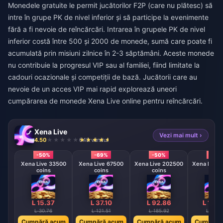
Monedele gratuite le permit jucătorilor F2P (care nu plătesc) să
intre în grupe PK de nivel inferior și să participe la evenimente
fără a fi nevoie de reîncărcări. Intrarea în grupele PK de nivel
inferior costă între 500 și 2000 de monede, sumă care poate fi
acumulată prin misiuni zilnice în 2-3 săptămâni. Aceste monede
nu contribuie la progresul VIP sau al familiei, fiind limitate la
cadouri ocazionale și competiții de bază. Jucătorii care au
nevoie de un acces VIP mai rapid explorează uneori
cumpărarea de monede Xena Live online
pentru reîncărcări.
Xena Live
Vezi mai mult ›
4.50
648 vândut
-50%
-69%
-50%
-50
Xena Live 33500
Xena Live 67500
Xena Live 202500
Xena Live 
coins
coins
coins
coin
L 15.37
L 37.10
L 92.86
L 186
L 30.76
L 121.51
L 185.92
L 373.
Cumpără acum
Cumpără acum
Cumpără acum
Cumpără