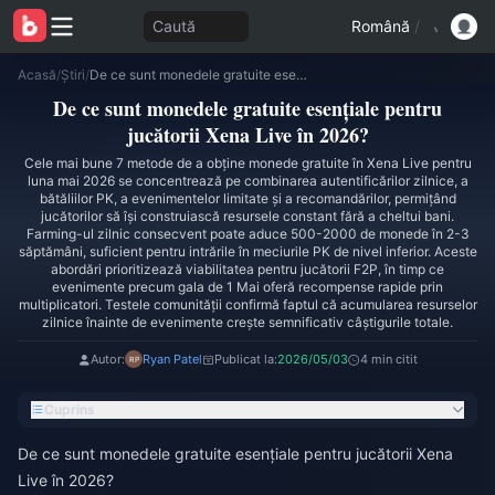
Caută
Română
/
Acasă
/
Știri
/
De ce sunt monedele gratuite esențiale pentru jucătorii Xena Live în 2026?
De ce sunt monedele gratuite esențiale pentru
jucătorii Xena Live în 2026?
Cele mai bune 7 metode de a obține monede gratuite în Xena Live pentru
luna mai 2026 se concentrează pe combinarea autentificărilor zilnice, a
bătăliilor PK, a evenimentelor limitate și a recomandărilor, permițând
jucătorilor să își construiască resursele constant fără a cheltui bani.
Farming-ul zilnic consecvent poate aduce 500-2000 de monede în 2-3
săptămâni, suficient pentru intrările în meciurile PK de nivel inferior. Aceste
abordări prioritizează viabilitatea pentru jucătorii F2P, în timp ce
evenimente precum gala de 1 Mai oferă recompense rapide prin
multiplicatori. Testele comunității confirmă faptul că acumularea resurselor
zilnice înainte de evenimente crește semnificativ câștigurile totale.
Autor:
Ryan Patel
Publicat la:
2026/05/03
4 min citit
Cuprins
De ce sunt monedele gratuite esențiale pentru jucătorii Xena
Live în 2026?