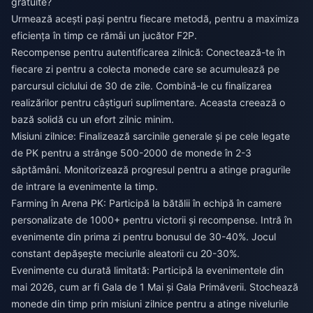
gratuite?
Urmează acești pași pentru fiecare metodă, pentru a maximiza
eficiența în timp ce rămâi un jucător F2P.
Recompense pentru autentificarea zilnică: Conectează-te în
fiecare zi pentru a colecta monede care se acumulează pe
parcursul ciclului de 30 de zile. Combină-le cu finalizarea
realizărilor pentru câștiguri suplimentare. Aceasta creează o
bază solidă cu un efort zilnic minim.
Misiuni zilnice: Finalizează sarcinile generale și pe cele legate
de PK pentru a strânge 500-2000 de monede în 2-3
săptămâni. Monitorizează progresul pentru a atinge pragurile
de intrare la evenimente la timp.
Farming în Arena PK: Participă la bătălii în echipă în camere
personalizate de 1000+ pentru victorii și recompense. Intră în
evenimente din prima zi pentru bonusul de 30-40%. Jocul
constant depășește meciurile aleatorii cu 20-30%.
Evenimente cu durată limitată: Participă la evenimentele din
mai 2026, cum ar fi Gala de 1 Mai și Gala Primăverii. Stochează
monede din timp prin misiuni zilnice pentru a atinge nivelurile