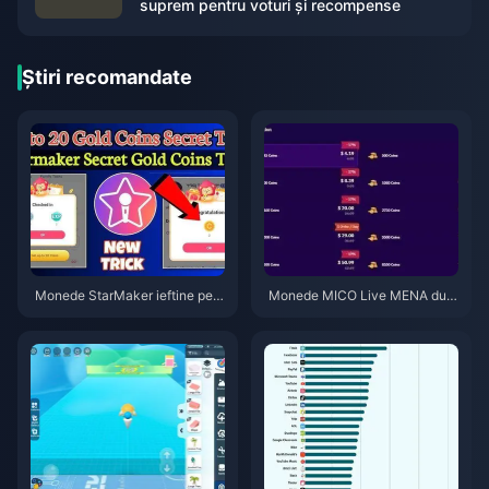
suprem pentru voturi și recompense
Știri recomandate
Monede StarMaker ieftine pent
Monede MICO Live MENA dup
ru audițiile SupernovaX 2026
ă v5.2: Cele mai ieftine oferte 2
(Reducere de 12-23%)
026