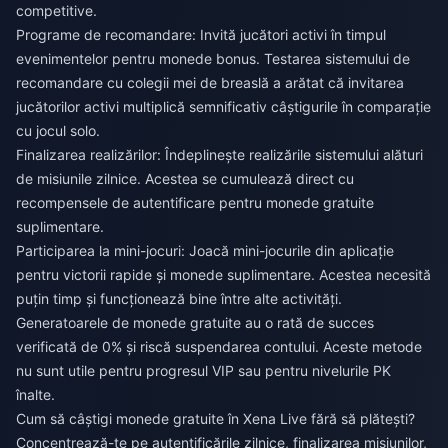
competitive.
Programe de recomandare: Invită jucători activi în timpul
evenimentelor pentru monede bonus. Testarea sistemului de
recomandare cu colegii mei de breaslă a arătat că invitarea
jucătorilor activi multiplică semnificativ câștigurile în comparație
cu jocul solo.
Finalizarea realizărilor: Îndeplinește realizările sistemului alături
de misiunile zilnice. Acestea se cumulează direct cu
recompensele de autentificare pentru monede gratuite
suplimentare.
Participarea la mini-jocuri: Joacă mini-jocurile din aplicație
pentru victorii rapide și monede suplimentare. Acestea necesită
puțin timp și funcționează bine între alte activități.
Generatoarele de monede gratuite au o rată de succes
verificată de 0% și riscă suspendarea contului. Aceste metode
nu sunt utile pentru progresul VIP sau pentru nivelurile PK
înalte.
Cum să câștigi monede gratuite în Xena Live fără să plătești?
Concentrează-te pe autentificările zilnice, finalizarea misiunilor,