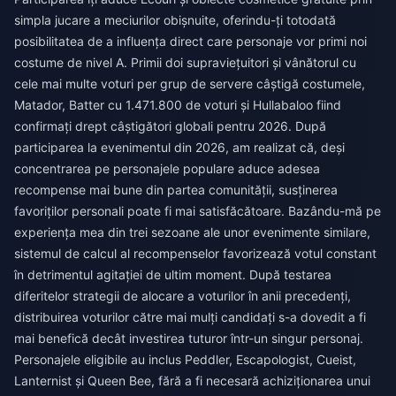
simpla jucare a meciurilor obișnuite, oferindu-ți totodată
posibilitatea de a influența direct care personaje vor primi noi
costume de nivel A. Primii doi supraviețuitori și vânătorul cu
cele mai multe voturi per grup de servere câștigă costumele,
Matador, Batter cu 1.471.800 de voturi și Hullabaloo fiind
confirmați drept câștigători globali pentru 2026. După
participarea la evenimentul din 2026, am realizat că, deși
concentrarea pe personajele populare aduce adesea
recompense mai bune din partea comunității, susținerea
favoriților personali poate fi mai satisfăcătoare. Bazându-mă pe
experiența mea din trei sezoane ale unor evenimente similare,
sistemul de calcul al recompenselor favorizează votul constant
în detrimentul agitației de ultim moment. După testarea
diferitelor strategii de alocare a voturilor în anii precedenți,
distribuirea voturilor către mai mulți candidați s-a dovedit a fi
mai benefică decât investirea tuturor într-un singur personaj.
Personajele eligibile au inclus Peddler, Escapologist, Cueist,
Lanternist și Queen Bee, fără a fi necesară achiziționarea unui