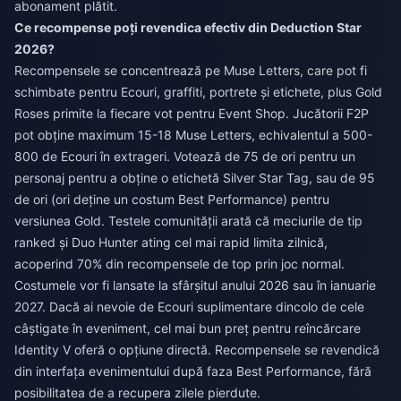
abonament plătit.
Ce recompense poți revendica efectiv din Deduction Star
2026?
Recompensele se concentrează pe Muse Letters, care pot fi
schimbate pentru Ecouri, graffiti, portrete și etichete, plus Gold
Roses primite la fiecare vot pentru Event Shop. Jucătorii F2P
pot obține maximum 15-18 Muse Letters, echivalentul a 500-
800 de Ecouri în extrageri. Votează de 75 de ori pentru un
personaj pentru a obține o etichetă Silver Star Tag, sau de 95
de ori (ori deține un costum Best Performance) pentru
versiunea Gold. Testele comunității arată că meciurile de tip
ranked și Duo Hunter ating cel mai rapid limita zilnică,
acoperind 70% din recompensele de top prin joc normal.
Costumele vor fi lansate la sfârșitul anului 2026 sau în ianuarie
2027. Dacă ai nevoie de Ecouri suplimentare dincolo de cele
câștigate în eveniment,
cel mai bun preț pentru reîncărcare
Identity V
oferă o opțiune directă. Recompensele se revendică
din interfața evenimentului după faza Best Performance, fără
posibilitatea de a recupera zilele pierdute.