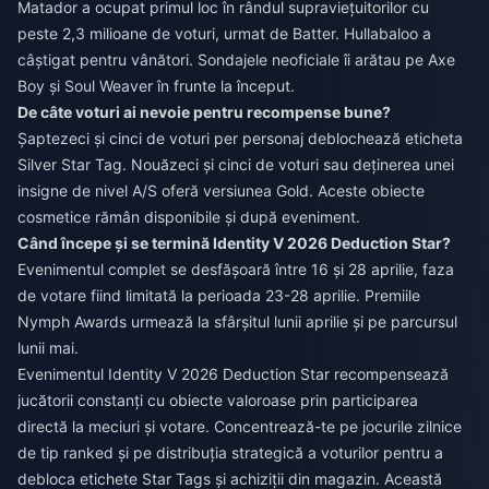
Matador a ocupat primul loc în rândul supraviețuitorilor cu
peste 2,3 milioane de voturi, urmat de Batter. Hullabaloo a
câștigat pentru vânători. Sondajele neoficiale îi arătau pe Axe
Boy și Soul Weaver în frunte la început.
De câte voturi ai nevoie pentru recompense bune?
Șaptezeci și cinci de voturi per personaj deblochează eticheta
Silver Star Tag. Nouăzeci și cinci de voturi sau deținerea unei
insigne de nivel A/S oferă versiunea Gold. Aceste obiecte
cosmetice rămân disponibile și după eveniment.
Când începe și se termină Identity V 2026 Deduction Star?
Evenimentul complet se desfășoară între 16 și 28 aprilie, faza
de votare fiind limitată la perioada 23-28 aprilie. Premiile
Nymph Awards urmează la sfârșitul lunii aprilie și pe parcursul
lunii mai.
Evenimentul Identity V 2026 Deduction Star recompensează
jucătorii constanți cu obiecte valoroase prin participarea
directă la meciuri și votare. Concentrează-te pe jocurile zilnice
de tip ranked și pe distribuția strategică a voturilor pentru a
debloca etichete Star Tags și achiziții din magazin. Această