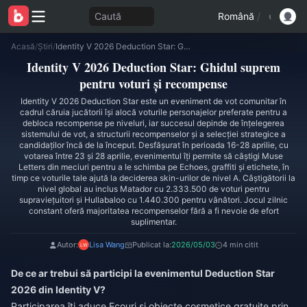
Caută
Română
/
Acasă
/
Știri
/
Identity V 2026 Deduction Star: Ghidul suprem pentru voturi și recompense
Identity V 2026 Deduction Star: Ghidul suprem
pentru voturi și recompense
Identity V 2026 Deduction Star este un eveniment de vot comunitar în
cadrul căruia jucătorii își alocă voturile personajelor preferate pentru a
debloca recompense pe niveluri, iar succesul depinde de înțelegerea
sistemului de vot, a structurii recompenselor și a selecției strategice a
candidaților încă de la început. Desfășurat în perioada 16-28 aprilie, cu
votarea între 23 și 28 aprilie, evenimentul îți permite să câștigi Muse
Letters din meciuri pentru a le schimba pe Echoes, graffiti și etichete, în
timp ce voturile tale ajută la deciderea skin-urilor de nivel A. Câștigătorii la
nivel global au inclus Matador cu 2.333.500 de voturi pentru
supraviețuitori și Hullabaloo cu 1.440.300 pentru vânători. Jocul zilnic
constant oferă majoritatea recompenselor fără a fi nevoie de efort
suplimentar.
Autor:
Lisa Wang
Publicat la:
2026/05/03
4 min citit
De ce ar trebui să participi la evenimentul Deduction Star
2026 din Identity V?
Participarea îți aduce Ecouri și obiecte cosmetice gratuite prin