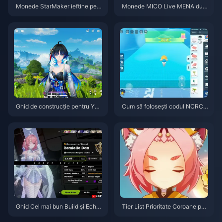
Monede StarMaker ieftine pent
Monede MICO Live MENA dup
ru audițiile SupernovaX 2026
ă v5.2: Cele mai ieftine oferte 2
(Reducere de 12-23%)
026
Ghid de construcție pentru Yan
Cum să folosești codul NCRCK
gyang Xuanling | August 2026
YT8EF pentru monede Eggy gr
atuite (aug. 2026)
Ghid Cel mai bun Build și Echip
Tier List Prioritate Coroane per
e pentru Remielle | Iulie 2026
sonaje de 4 Stele în Genshin I