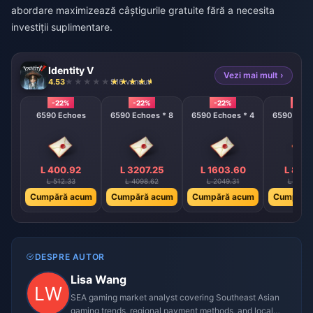
abordare maximizează câștigurile gratuite fără a necesita
investiții suplimentare.
Identity V
Vezi mai mult ›
4.53
916 vândut
-22%
-22%
-22%
-22%
6590 Echoes
6590 Echoes * 8
6590 Echoes * 4
6590 Echo
L 400.92
L 3207.25
L 1603.60
L 801
L 512.33
L 4098.62
L 2049.31
L 1024
Cumpără acum
Cumpără acum
Cumpără acum
Cumpără
DESPRE AUTOR
Lisa Wang
SEA gaming market analyst covering Southeast Asian
gaming trends, regional payment methods, and local