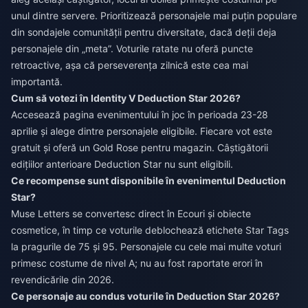
unul dintre servere. Prioritizează personajele mai puțin populare
din sondajele comunității pentru diversitate, dacă deții deja
personajele din „meta”. Voturile ratate nu oferă puncte
retroactive, așa că perseverența zilnică este cea mai
importantă.
Cum să votezi în Identity V Deduction Star 2026?
Accesează pagina evenimentului în joc în perioada 23-28
aprilie și alege dintre personajele eligibile. Fiecare vot este
gratuit și oferă un Gold Rose pentru magazin. Câștigătorii
edițiilor anterioare Deduction Star nu sunt eligibili.
Ce recompense sunt disponibile în evenimentul Deduction
Star?
Muse Letters se convertesc direct în Ecouri și obiecte
cosmetice, în timp ce voturile deblochează etichete Star Tags
la pragurile de 75 și 95. Personajele cu cele mai multe voturi
primesc costume de nivel A; nu au fost raportate erori în
revendicările din 2026.
Ce personaje au condus voturile în Deduction Star 2026?