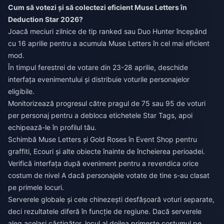
Cum să votezi și să colectezi eficient Muse Letters în
Deduction Star 2026?
Joacă meciuri zilnice de tip ranked sau Duo Hunter începând
cu 16 aprilie pentru a acumula Muse Letters în cel mai eficient
mod.
În timpul ferestrei de votare din 23-28 aprilie, deschide
interfața evenimentului și distribuie voturile personajelor
eligibile.
Monitorizează progresul către pragul de 75 sau 95 de voturi
per personaj pentru a debloca etichetele Star Tags, apoi
echipează-le în profilul tău.
Schimbă Muse Letters și Gold Roses în Event Shop pentru
graffiti, Ecouri și alte obiecte înainte de încheierea perioadei.
Verifică interfața după eveniment pentru a revendica orice
costum de nivel A dacă personajele votate de tine s-au clasat
pe primele locuri.
Serverele globale și cele chinezești desfășoară voturi separate,
deci rezultatele diferă în funcție de regiune. Dacă serverele
aleg același câștigător, locul al doilea primește costumul pe