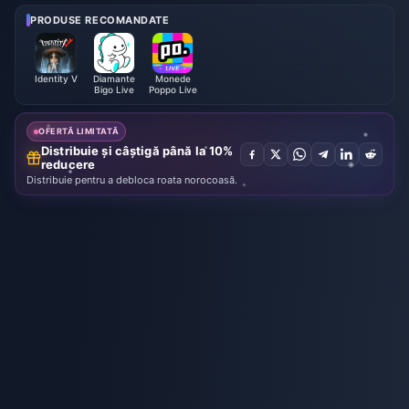
mpact | Iulie 2026
PRODUSE RECOMANDATE
Identity V
Diamante
Monede
Bigo Live
Poppo Live
OFERTĂ LIMITATĂ
Distribuie și câștigă până la 10%
reducere
Distribuie pentru a debloca roata norocoasă.