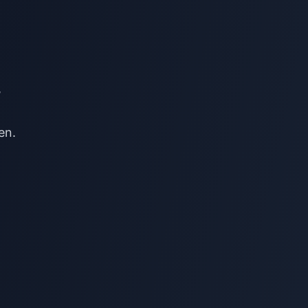
,
en.