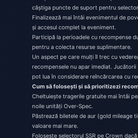
câștiga puncte de suport pentru selector
Finalizează mai întâi evenimentul de pove
și accesul complet la eveniment.
Participă la perioadele cu recompense d
pentru a colecta resurse suplimentare.
Un aspect pe care mulți îl trec cu vedere
recompensele nu apar imediat. Jucătorii 
pot lua în considerare
reîncărcarea cu r
Cum să folosești și să prioritizezi reco
Cheltuiește tragerile gratuite mai întâi p
noile unități Over-Spec.
Păstrează biletele de aur (gold mileage t
valoare mai mare.
Folosește selectorul SSR pe Crown dacă 