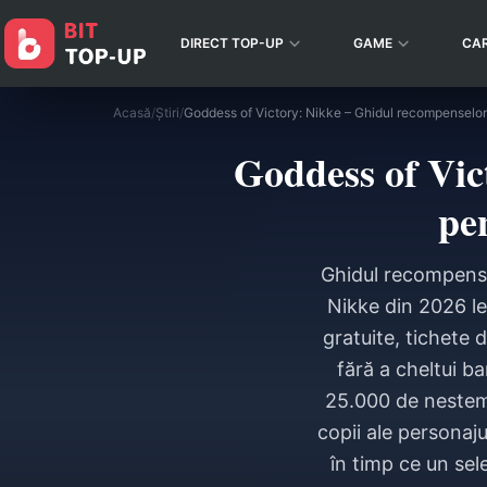
DIRECT TOP-UP
GAME
CA
Acasă
/
Știri
/
Goddess of Vic
pe
Ghidul recompensel
Nikke din 2026 le
gratuite, tichete d
fără a cheltui ba
25.000 de nestema
copii ale personaju
în timp ce un sel