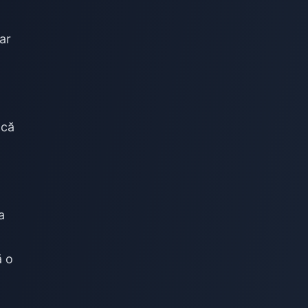
ar
acă
a
ă o