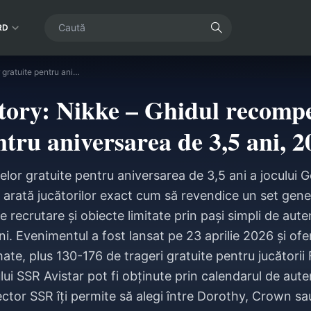
RD
Goddess of Victory: Nikke – Ghidul recompenselor gratuite pentru aniversarea de 3,5 ani, 2026
tory: Nikke – Ghidul recompe
ntru aniversarea de 3,5 ani, 2
or gratuite pentru aniversarea de 3,5 ani a jocului 
 arată jucătorilor exact cum să revendice un set ge
e recrutare și obiecte limitate prin pași simpli de auten
ni. Evenimentul a fost lansat pe 23 aprilie 2026 și ofe
te, plus 130-176 de trageri gratuite pentru jucătorii 
lui SSR Avistar pot fi obținute prin calendarul de auten
ector SSR îți permite să alegi între Dorothy, Crown 