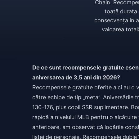
Chain. Recompens
toată durata 
consecvența în aut
valoarea total
De ce sunt recompensele gratuite esenț
aniversarea de 3,5 ani din 2026?
Recompensele gratuite oferite aici au o v
către echipe de tip „meta”. Aniversările 
130-176, plus copii SSR suplimentare. Bo
rapidă a nivelului MLB pentru o alcătuire 
anterioare, am observat că logările cons
listei de personaje. Recompensele duble