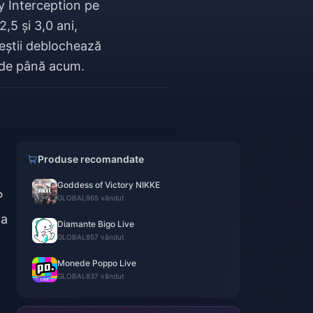
y Interception pe
,5 și 3,0 ani,
oveștii deblochează
e de până acum.
Produse recomandate
Goddess of Victory NIKKE
P
GLOBAL
965 vândut
la
Diamante Bigo Live
GLOBAL
857 vândut
Monede Poppo Live
GLOBAL
837 vândut