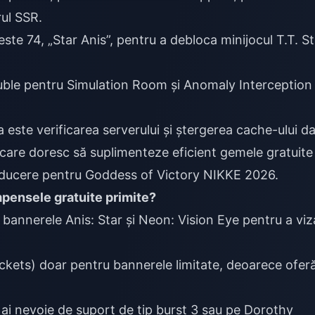
ul SSR.
ste 74, „Star Anis”, pentru a debloca minijocul T.T. St
uble pentru Simulation Room și Anomaly Interception
a este verificarea serverului și ștergerea cache-ului d
care doresc să suplimenteze eficient gemele gratuite
educere pentru Goddess of Victory NIKKE 2026
.
mpensele gratuite primite?
e bannerele Anis: Star și Neon: Vision Eye pentru a viz
ickets) doar pentru bannerele limitate, deoarece ofer
ai nevoie de suport de tip burst 3 sau pe Dorothy