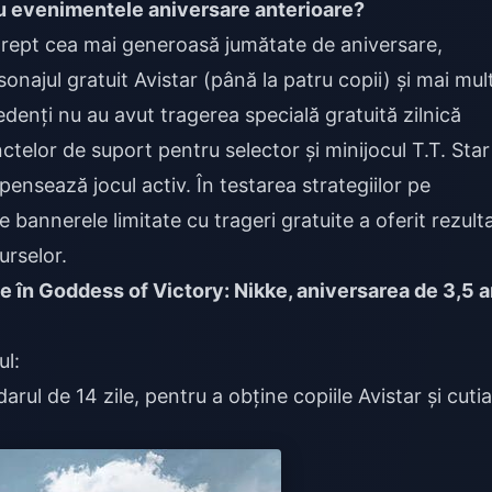
evenimentele aniversare anterioare?
rept cea mai generoasă jumătate de aniversare,
onajul gratuit Avistar (până la patru copii) și mai mul
edenți nu au avut tragerea specială gratuită zilnică
ctelor de suport pentru selector și minijocul T.T. Star
nsează jocul activ. În testarea strategiilor pe
bannerele limitate cu trageri gratuite a oferit rezult
urselor.
 în Goddess of Victory: Nikke, aniversarea de 3,5 a
ul:
rul de 14 zile, pentru a obține copiile Avistar și cutia