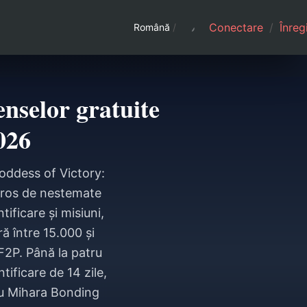
Conectare
/
Înreg
Română
/
nselor gratuite
026
Goddess of Victory:
neros de nestemate
tificare și misiuni,
ră între 15.000 și
F2P. Până la patru
tificare de 14 zile,
sau Mihara Bonding