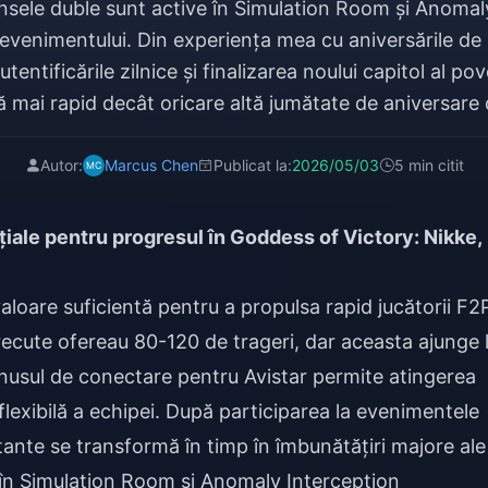
ele duble sunt active în Simulation Room și Anomal
evenimentului. Din experiența mea cu aniversările de 2
entificările zilnice și finalizarea noului capitol al p
ă mai rapid decât oricare altă jumătate de aniversar
Autor:
Marcus Chen
Publicat la:
2026/05/03
5 min citit
iale pentru progresul în Goddess of Victory: Nikke,
aloare suficientă pentru a propulsa rapid jucătorii F2
trecute ofereau 80-120 de trageri, dar aceasta ajunge 
nusul de conectare pentru Avistar permite atingerea
flexibilă a echipei. După participarea la evenimentele
tante se transformă în timp în îmbunătățiri majore ale
 în Simulation Room și Anomaly Interception