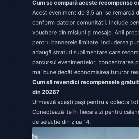
Cum se compară aceste recompense cu 
Acest eveniment de 3,5 ani se remarcă d
conform datelor comunității. Include pers
vouchere din misiuni și mesaje. Anii prec
pentru bannerele limitate. Includerea pun
adaugă straturi suplimentare care recompe
parcursul evenimentelor, concentrarea pe 
mai bune decât economisirea tuturor res
Cum să revendici recompensele gratuite
din 2026?
Urmează acești pași pentru a colecta tot
Conectează-te în fiecare zi pentru calenda
de selecție din ziua 14.