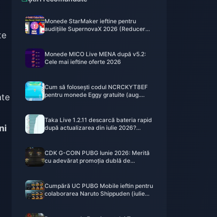
Monede StarMaker ieftine pentru
audițiile SupernovaX 2026 (Reducere
te
de 12-23%)
Monede MICO Live MENA după v5.2:
Cele mai ieftine oferte 2026
Cum să folosești codul NCRCKYT8EF
pentru monede Eggy gratuite (aug.
ate
2026)
Taka Live 1.2.11 descarcă bateria rapid
ni
după actualizarea din iulie 2026?
Cauze și soluții
CDK G-COIN PUBG Iunie 2026: Merită
cu adevărat promoția dublă de
91,43$?
Cumpără UC PUBG Mobile ieftin pentru
colaborarea Naruto Shippuden (iulie
2026): Costuri, cele mai bune pachete
și reîncărcare sigură