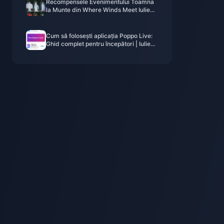
Recompensele Evenimentului Toamna
la Munte din Where Winds Meet Iulie
2026: Listă Completă, Monedă și
Prioritate
Cum să folosești aplicația Poppo Live:
Ghid complet pentru începători | Iulie
2026