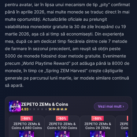
pentru avatar, iar în lipsa unui mecanism de tip „pity” confirmat
până în aprilie 2026, mai multe monede se traduc direct în mai
multe oportunități. Actualizările oficiale au prelungit
valabilitatea monedelor gratuite la 30 de zile începând cu 19
martie 2026, așa că ai timp să economisești. Din experiența
mea, după ce am dedicat timp fiecăreia dintre cele 7 metode
de farmare în sezonul precedent, am reușit să obțin peste
5000 de monede folosind doar metode gratuite. Evenimente
precum „World Playtime Reward” pot adăuga până la 8000 de
monede, în timp ce „Spring ZEM Harvest” crește câștigurile
generale pe parcursul lunii martie, iar modele similare continuă
să apară.
ZEPETO ZEMs & Coins
Vezi mai mult ›
4.93
507 vândut
-50%
-50%
-50%
-50
ZEPETO ZEMs &
ZEPETO ZEMs &
ZEPETO ZEMs &
ZEPETO Z
Coins 4,680 Coins
Coins 9,700 Coins
Coins 28 ZEMs
Coins 58