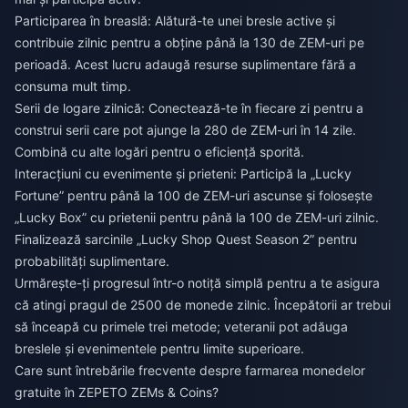
Participarea în breaslă: Alătură-te unei bresle active și
contribuie zilnic pentru a obține până la 130 de ZEM-uri pe
perioadă. Acest lucru adaugă resurse suplimentare fără a
consuma mult timp.
Serii de logare zilnică: Conectează-te în fiecare zi pentru a
construi serii care pot ajunge la 280 de ZEM-uri în 14 zile.
Combină cu alte logări pentru o eficiență sporită.
Interacțiuni cu evenimente și prieteni: Participă la „Lucky
Fortune” pentru până la 100 de ZEM-uri ascunse și folosește
„Lucky Box” cu prietenii pentru până la 100 de ZEM-uri zilnic.
Finalizează sarcinile „Lucky Shop Quest Season 2” pentru
probabilități suplimentare.
Urmărește-ți progresul într-o notiță simplă pentru a te asigura
că atingi pragul de 2500 de monede zilnic. Începătorii ar trebui
să înceapă cu primele trei metode; veteranii pot adăuga
breslele și evenimentele pentru limite superioare.
Care sunt întrebările frecvente despre farmarea monedelor
gratuite în ZEPETO ZEMs & Coins?