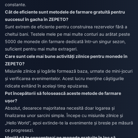
constante.
Cât de eficiente sunt metodele de farmare gratuită pentru
succesul în gacha în ZEPETO?
Sunt extrem de eficiente pentru construirea rezervelor fără a
cheltui bani. Testele mele pe mai multe conturi au arătat peste
5000 de monede din farmare dedicată într-un singur sezon,
suficient pentru mai multe extrageri.
Care sunt cele mai bune activități zilnice pentru monede în
ZEPETO?
Misiunile zilnice și logările formează baza, urmate de mini-jocuri
și verificarea evenimentelor. Acest lucru menține câștigurile
ridicate evitând în același timp epuizarea.
Pot începătorii să folosească aceste metode de farmare
ușor?
Absolut, deoarece majoritatea necesită doar logarea și
finalizarea unor sarcini simple. Începe cu misiunile zilnice și
„Hello World”, apoi extinde-te la evenimente și bresle pe măsură
ce progresezi.
Merită să te concentrezi pe monede gratuite în loc să