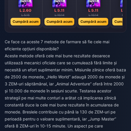
L 2.60
L 5.11
L 5.11
L 10.
L 5.15
L 10.14
L 10.14
L 20.2
Cumpără acum
Cumpără acum
Cumpără acum
Cumpără
Ce face ca aceste 7 metode de farmare să fie cele mai
eficiente opțiuni disponibile?
Aceste metode oferă cele mai bune rezultate deoarece
utilizează mecanici oficiale care se cumulează fără limite și
necesită un efort suplimentar minim. Misiunile zilnice oferă baza
de 2500 de monede, „Hello World” adaugă 2000 de monede și
3 ZEM-uri săptămânal, iar „Animal Adventure” oferă între 2000
și 10.000 de monede în sesiuni scurte. Testarea acestor
strategii pe mai multe conturi a arătat că implicarea zilnică
constantă duce la cele mai bune rezultate în acumularea de
monede. Breslele contribuie cu până la 130 de ZEM-uri pe
perioadă pentru o valoare suplimentară, iar „Jump Master”
oferă 8 ZEM-uri în 10-15 minute. Un aspect pe care