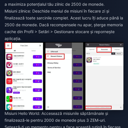
a maximiza potențialul tău zilnic de 2500 de monede.
Misiuni zilnice: Deschide meniul de misiuni în fiecare zi și
finalizează toate sarcinile complet. Acest lucru îți aduce până la
2500 de monede. Dacă recompensele nu apar, șterge memoria
cache din Profil > Setări > Gestionare stocare și repornește
aplicația.
Misiuni Hello World: Accesează misiunile săptămânale și
finalizează-le pentru 2000 de monede plus 3 ZEM-uri.
Setează-ți un memento pentru a face această rutină în fiecare