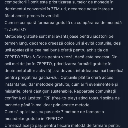
competitorii îl omit este prioritizarea surselor de monede în
detrimentul conversiei în ZEM-uri, deoarece actualizarea a
făcut acest proces ireversibil.
Cum se compară farmarea gratuită cu cumpărarea de monedă
în ZEPETO?
Metodele gratuite sunt mai avantajoase pentru jucătorii pe
termen lung, deoarece creează obiceiuri și evită costurile, deși
unii apelează la
cea mai bună ofertă pentru achiziția de
ZEPETO ZEMs & Coins
pentru viteză, dacă este necesar. Din
anii mei de joc în ZEPETO, prioritizarea farmării gratuite în
detrimentul altor activități s-a dovedit întotdeauna mai benefică
pentru pregătirea gacha-ului. Opțiunile plătite oferă acces
instantaneu, dar metodele gratuite, cum ar fi evenimentele și
misiunile, oferă câștiguri sustenabile. Rapoartele comunității
confirmă că jucătorii F2P (free-to-play) ating totaluri solide de
monede până în mai doar prin aceste metode.
Cum să aplici pas cu pas cele 7 metode de farmare a
monedelor gratuite în ZEPETO?
Urmează acești pași pentru fiecare metodă de farmare pentru