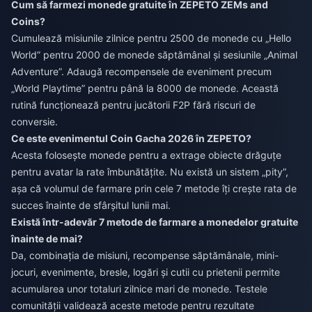
Cum să farmezi monede gratuite în ZEPETO ZEMs and
Coins?
Cumulează misiunile zilnice pentru 2500 de monede cu „Hello
World” pentru 2000 de monede săptămânal și sesiunile „Animal
Adventure”. Adaugă recompensele de eveniment precum
„World Playtime” pentru până la 8000 de monede. Această
rutină funcționează pentru jucătorii F2P fără riscuri de
conversie.
Ce este evenimentul Coin Gacha 2026 în ZEPETO?
Acesta folosește monede pentru a extrage obiecte drăguțe
pentru avatar la rate îmbunătățite. Nu există un sistem „pity”,
așa că volumul de farmare prin cele 7 metode îți crește rata de
succes înainte de sfârșitul lunii mai.
Există într-adevăr 7 metode de farmare a monedelor gratuite
înainte de mai?
Da, combinația de misiuni, recompense săptămânale, mini-
jocuri, evenimente, bresle, logări și cutii cu prietenii permite
acumularea unor totaluri zilnice mari de monede. Testele
comunității validează aceste metode pentru rezultate