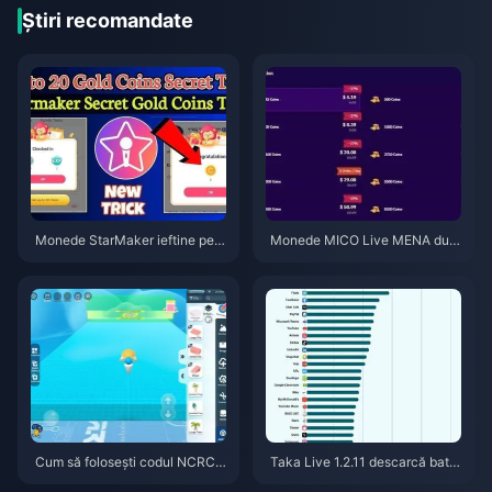
Știri recomandate
Monede StarMaker ieftine pent
Monede MICO Live MENA dup
ru audițiile SupernovaX 2026
ă v5.2: Cele mai ieftine oferte 2
(Reducere de 12-23%)
026
Cum să folosești codul NCRCK
Taka Live 1.2.11 descarcă bater
YT8EF pentru monede Eggy gr
ia rapid după actualizarea din i