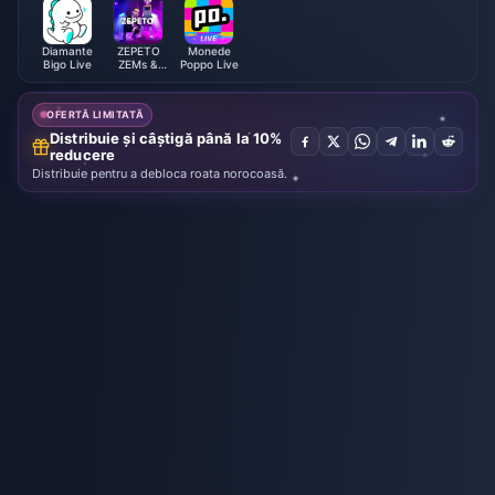
Diamante
ZEPETO
Monede
Bigo Live
ZEMs &
Poppo Live
Coins
OFERTĂ LIMITATĂ
Distribuie și câștigă până la 10%
reducere
Distribuie pentru a debloca roata norocoasă.