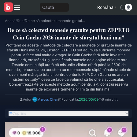
Caută
Română
/
Acasă
/
Știri
/
De ce să colectezi monede gratuite pentru ZEPETO Coin Gacha 2026 înainte de sfârșitul lunii mai?
De ce să colectezi monede gratuite pentru ZEPETO
Coin Gacha 2026 înainte de sfârșitul lunii mai?
Profitând de aceste 7 metode de colectare a monedelor gratuite înainte de
sfârșitul lunii mai 2026, jucătorii ZEPETO pot acumula suficiente monede
pentru a face mai multe extrageri la Coin Gacha fără nicio investiție
financiară, crescându-și semnificativ șansele de a obține obiecte rare.
Testele comunității arată că misiunile zilnice oferă până la 2500 de
monede, iar cumularea acestora cu recompensele săptămânale și cele de
eveniment mărește totalul pentru conturile F2P. Coin Gacha nu are un
sistem de „pity”, ceea ce face ca volumul să fie cheia succesului.
Concentrează-te pe aceste metode acum pentru a-ți construi rezerva
înainte de expirarea termenelor limită din luna mai.
Autor:
Marcus Chen
Publicat la:
2026/05/03
6 min citit
Cuprins