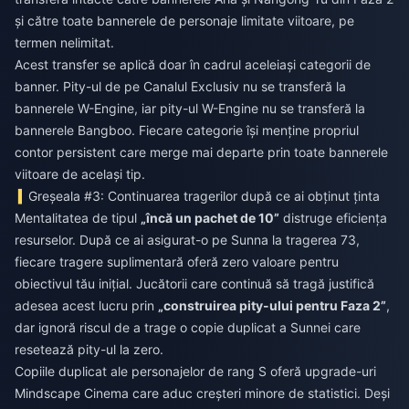
și către toate bannerele de personaje limitate viitoare, pe
termen nelimitat.
Acest transfer se aplică doar în cadrul aceleiași categorii de
banner. Pity-ul de pe Canalul Exclusiv nu se transferă la
bannerele W-Engine, iar pity-ul W-Engine nu se transferă la
bannerele Bangboo. Fiecare categorie își menține propriul
contor persistent care merge mai departe prin toate bannerele
viitoare de același tip.
Greșeala #3: Continuarea tragerilor după ce ai obținut ținta
Mentalitatea de tipul
„încă un pachet de 10”
distruge eficiența
resurselor. După ce ai asigurat-o pe Sunna la tragerea 73,
fiecare tragere suplimentară oferă zero valoare pentru
obiectivul tău inițial. Jucătorii care continuă să tragă justifică
adesea acest lucru prin
„construirea pity-ului pentru Faza 2”
,
dar ignoră riscul de a trage o copie duplicat a Sunnei care
resetează pity-ul la zero.
Copiile duplicat ale personajelor de rang S oferă upgrade-uri
Mindscape Cinema care aduc creșteri minore de statistici. Deși