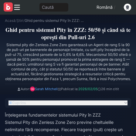
Caută
Română
/
Acasă
/
Știri
/
Ghid pentru sistemul Pity în ZZZ: 50/50 și când să te oprești din Pull-uri 2.6
Ghid pentru sistemul Pity în ZZZ: 50/50 și când să te
oprești din Pull-uri 2.6
Sistemul pity din Zenless Zone Zero garantează un Agent de rang S la 90
de pull-uri pe bannerele de personaje limitate, cu soft pity începând de la
pull-ul 75, crescând șansele de la 0,6% la 6,6%. Mecanismul 50/50 oferă o
șansă de 50% pentru personajul promovat la prima extragere de rang S —
dacă pierzi, următorul rang S va fi garantat personajul de pe banner. Atât
contorul de pity, cât și statutul 50/50 se reportează între bannere și
actualizări, făcând gestionarea strategică a resurselor critică pentru
obținerea personajelor din Faza 1, precum Sunna, fără a irosi Polychromes.
Autor:
Sarah Mitchell
Publicat la:
2026/02/05
26 min citit
Cuprins
Înțelegerea fundamentelor sistemului Pity în ZZZ
Sistemul Pity din Zenless Zone Zero previne cheltuielile
nelimitate fără recompense. Fiecare tragere (pull) crește un