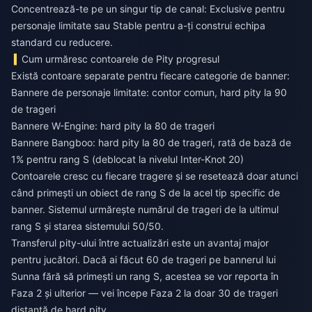
Concentrează-te pe un singur tip de canal: Exclusive pentru
personaje limitate sau Stable pentru a-ți construi echipa
standard cu reducere.
Cum urmăresc contoarele de Pity progresul
Există contoare separate pentru fiecare categorie de banner:
Bannere de personaje limitate: contor comun, hard pity la 90
de trageri
Bannere W-Engine: hard pity la 80 de trageri
Bannere Bangboo: hard pity la 80 de trageri, rată de bază de
1% pentru rang S (deblocat la nivelul Inter-Knot 20)
Contoarele cresc cu fiecare tragere și se resetează doar atunci
când primești un obiect de rang S de la acel tip specific de
banner. Sistemul urmărește numărul de trageri de la ultimul
rang S și starea sistemului 50/50.
Transferul pity-ului între actualizări este un avantaj major
pentru jucători. Dacă ai făcut 60 de trageri pe bannerul lui
Sunna fără să primești un rang S, acestea se vor reporta în
Faza 2 și ulterior — vei începe Faza 2 la doar 30 de trageri
distanță de hard pity.