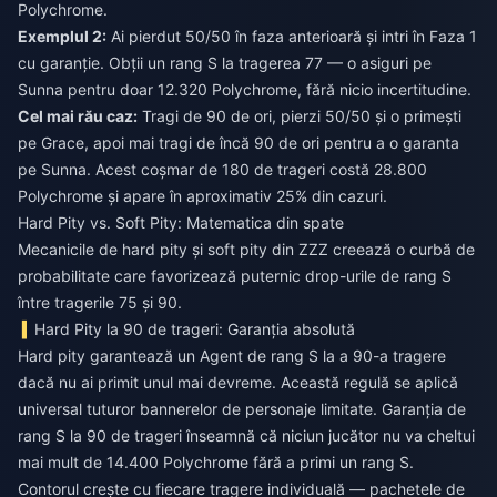
Polychrome.
Exemplul 2:
Ai pierdut 50/50 în faza anterioară și intri în Faza 1
cu garanție. Obții un rang S la tragerea 77 — o asiguri pe
Sunna pentru doar 12.320 Polychrome, fără nicio incertitudine.
Cel mai rău caz:
Tragi de 90 de ori, pierzi 50/50 și o primești
pe Grace, apoi mai tragi de încă 90 de ori pentru a o garanta
pe Sunna. Acest coșmar de 180 de trageri costă 28.800
Polychrome și apare în aproximativ 25% din cazuri.
Hard Pity vs. Soft Pity: Matematica din spate
Mecanicile de hard pity și soft pity din ZZZ creează o curbă de
probabilitate care favorizează puternic drop-urile de rang S
între tragerile 75 și 90.
Hard Pity la 90 de trageri: Garanția absolută
Hard pity garantează un Agent de rang S la a 90-a tragere
dacă nu ai primit unul mai devreme. Această regulă se aplică
universal tuturor bannerelor de personaje limitate. Garanția de
rang S la 90 de trageri înseamnă că niciun jucător nu va cheltui
mai mult de 14.400 Polychrome fără a primi un rang S.
Contorul crește cu fiecare tragere individuală — pachetele de