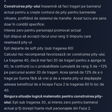
2
Construirea pity-ului
înseamnă să faci trageri pe bannerul
actual pentru a crește contorul de pity pentru bannerele
viitoare, profitând de sistemul de transfer. Acest lucru are sens
doar în condiții specifice:
Interes zero pentru personajul promovat actual
Ești dispus să accepți riscul unui rang S timpuriu care
resetează pity-ul
Ești departe de soft pity (sub tragerea 60)
Calculul risc-recompensă favorizează rar construirea pity-ului.
La tragerea 40, dacă mai faci 20 de trageri pentru a ajunge la
60, te confrunți cu o probabilitate cumulată de rang S de ~12%
pe parcursul acelor 20 de trageri. Acea șansă de 12% de a o
trage pe Sunna fără să vrei și de a reseta pity-ul depășește
adesea beneficiul de a începe Faza 2 la tragerea 60 în loc de
40.
Singura situație logică matematic pentru construirea pity-
ului:
Ești sub tragerea 30, ai interes zero pentru bannerul
actual și îți dorești foarte mult personajele din Faza 2.