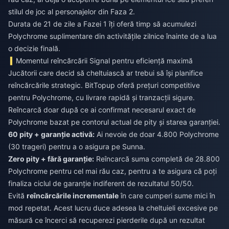
stilul de joc al personajelor din Faza 2.
Durata de 21 de zile a Fazei 1 îți oferă timp să acumulezi
Polychrome suplimentare din activitățile zilnice înainte de a lua
o decizie finală.
Momentul reîncărcării Signal pentru eficiență maximă
Jucătorii care decid să cheltuiască ar trebui să își planifice
reîncărcările strategic. BitTopup oferă prețuri competitive
pentru Polychrome, cu livrare rapidă și tranzacții sigure.
Reîncarcă doar după ce ai confirmat necesarul exact de
Polychrome bazat pe contorul actual de pity și starea garanției.
60 pity + garanție activă:
Ai nevoie de doar 4.800 Polychrome
(30 trageri) pentru a o asigura pe Sunna.
Zero pity + fără garanție:
Reîncarcă suma completă de 28.800
Polychrome pentru cel mai rău caz, pentru a te asigura că poți
finaliza ciclul de garanție indiferent de rezultatul 50/50.
Evită
reîncărcările incrementale
în care cumperi sume mici în
mod repetat. Acest lucru duce adesea la cheltuieli excesive pe
măsură ce încerci să recuperezi pierderile după un rezultat