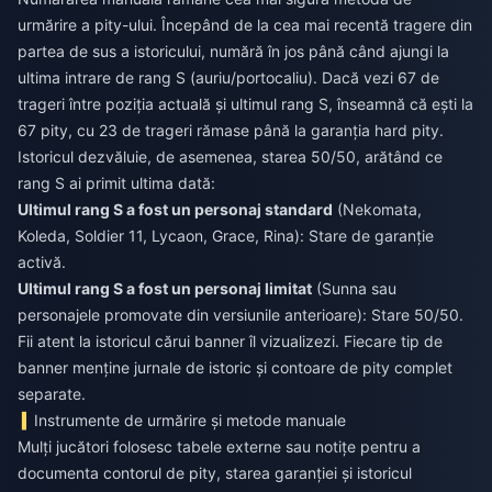
urmărire a pity-ului. Începând de la cea mai recentă tragere din
partea de sus a istoricului, numără în jos până când ajungi la
ultima intrare de rang S (auriu/portocaliu). Dacă vezi 67 de
trageri între poziția actuală și ultimul rang S, înseamnă că ești la
67 pity, cu 23 de trageri rămase până la garanția hard pity.
Istoricul dezvăluie, de asemenea, starea 50/50, arătând ce
rang S ai primit ultima dată:
Ultimul rang S a fost un personaj standard
(Nekomata,
Koleda, Soldier 11, Lycaon, Grace, Rina): Stare de garanție
activă.
Ultimul rang S a fost un personaj limitat
(Sunna sau
personajele promovate din versiunile anterioare): Stare 50/50.
Fii atent la istoricul cărui banner îl vizualizezi. Fiecare tip de
banner menține jurnale de istoric și contoare de pity complet
separate.
Instrumente de urmărire și metode manuale
Mulți jucători folosesc tabele externe sau notițe pentru a
documenta contorul de pity, starea garanției și istoricul