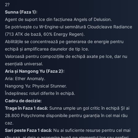
2?
Sunna (Faza 1):
Agent de suport Ice din facțiunea Angels of Delusion.
Se potrivește cu W-Engine-ul semnătură Cloudcleave Radiance
(713 ATK de bază, 60% Energy Regen).
Abilitățile se concentrează pe generarea de energie pentru
echipă și amplificarea daunelor de tip Ice.
Valoroasă pentru compozițiile de echipă axate pe Ice, dar nu
esențială universal.
Aria și Nangong Yu (Faza 2):
Aria: Ether Anomaly.
Nangong Yu: Physical Stunner.
Îndeplinesc roluri diferite în echipă.
Cadru de decizie:
Trage în Faza 1 dacă:
Sunna umple un gol critic în echipă ȘI ai
28.800 Polychrome disponibile pentru garanția în cel mai rău
caz.
Sari peste Faza 1 dacă:
Nu ai suficiente resurse pentru cel mai
rău caz, ai deja o acoperire bună pe elementul Ice sau preferi