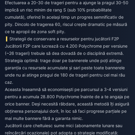
Efectuarea a 20-30 de trageri pentru a ajunge la pragul 30-50
implică un risc minim de rang S (sub 10% probabilitate
cumulată), oferind în același timp un progres semnificativ de
pity. Dincolo de tragerea 60, riscul crește dramatic pe măsură
ce te apropii de zona soft pity.
Strategii de conservare a resurselor pentru jucătorii F2P
Jucătorii F2P care lucrează cu 4.200 Polychrome per versiune
(~26 trageri) trebuie să dea dovadă de o disciplină extremă.
Strategia optimă: trage doar pe bannerele unde poți atinge
garanția cu resursele acumulate și sari peste toate bannerele
unde nu ai atinge pragul de 180 de trageri pentru cel mai rău
caz.
Aceasta înseamnă să economisești pe parcursul a 3-4 versiuni
pentru a acumula 28.800 Polychrome înainte de a te angaja pe
orice banner. Deși necesită răbdare, această metodă îți asigură
obținerea personajului dorit, în loc să faci progrese parțiale pe
mai multe bannere fără a garanta nimic.
Jucătorii care cheltuiesc sume mici (abonamente lunare sau
reîncărcări ocazionale) pot adopta o strategie modificată: