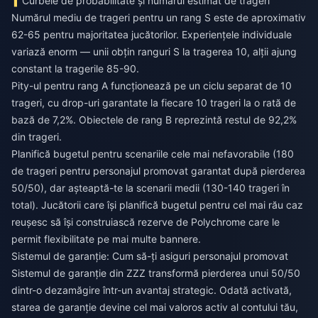
Curbele de probabilitate și numărul estimat de trageri
Numărul mediu de trageri pentru un rang S este de aproximativ
62-65 pentru majoritatea jucătorilor. Experiențele individuale
variază enorm — unii obțin ranguri S la tragerea 10, alții ajung
constant la tragerile 85-90.
Pity-ul pentru rang A funcționează pe un ciclu separat de 10
trageri, cu drop-uri garantate la fiecare 10 trageri la o rată de
bază de 7,2%. Obiectele de rang B reprezintă restul de 92,2%
din trageri.
Planifică bugetul pentru scenariile cele mai nefavorabile (180
de trageri pentru personajul promovat garantat după pierderea
50/50), dar așteaptă-te la scenarii medii (130-140 trageri în
total). Jucătorii care își planifică bugetul pentru cel mai rău caz
reușesc să își construiască rezerve de Polychrome care le
permit flexibilitate pe mai multe bannere.
Sistemul de garanție: Cum să-ți asiguri personajul promovat
Sistemul de garanție din ZZZ transformă pierderea unui 50/50
dintr-o dezamăgire într-un avantaj strategic. Odată activată,
starea de garanție devine cel mai valoros activ al contului tău,