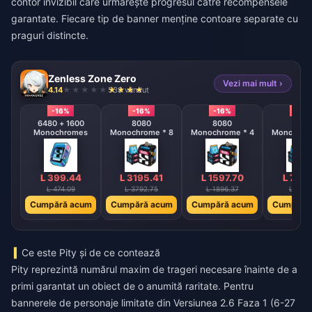
contor invizibil care urmărește progresul către recompensele
garantate. Fiecare tip de banner menține contoare separate cu
praguri distincte.
Zenless Zone Zero
Vezi mai mult ›
4.14
538 vândut
-16%
-16%
-16%
-16%
6480 + 1600
8080
8080
808
Monochromes
Monochrome * 8
Monochrome * 4
Monochrom
L 399.44
L 3195.41
L 1597.70
L 798
L 474.09
L 3792.75
L 1896.37
L 948.
Cumpără acum
Cumpără acum
Cumpără acum
Cumpără
Ce este Pity și de ce contează
Pity reprezintă numărul maxim de trageri necesare înainte de a
primi garantat un obiect de o anumită raritate. Pentru
bannerele de personaje limitate din Versiunea 2.6 Faza 1 (6-27