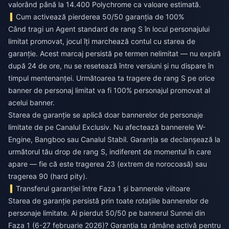
valorând până la 14.400 Polychrome ca valoare estimată.
Cum activează pierderea 50/50 garanția de 100%
Când tragi un Agent standard de rang S în locul personajului
limitat promovat, jocul îți marchează contul cu starea de
garanție. Acest marcaj persistă pe termen nelimitat — nu expiră
după 24 de ore, nu se resetează între versiuni și nu dispare în
timpul mentenanței. Următoarea ta tragere de rang S pe orice
banner de personaj limitat va fi 100% personajul promovat al
acelui banner.
Starea de garanție se aplică doar bannerelor de personaje
limitate de pe Canalul Exclusiv. Nu afectează bannerele W-
Engine, Bangboo sau Canalul Stabil. Garanția se declanșează la
următorul tău drop de rang S, indiferent de momentul în care
apare — fie că este tragerea 23 (extrem de norocoasă) sau
tragerea 90 (hard pity).
Transferul garanției între Faza 1 și bannerele viitoare
Starea de garanție persistă prin toate rotațiile bannerelor de
personaje limitate. Ai pierdut 50/50 pe bannerul Sunnei din
Faza 1 (6-27 februarie 2026)? Garanția ta rămâne activă pentru