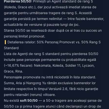
Pierderea 50/50:
Primești un Agent standard de rang S
(Koleda, Grace etc.), dar jocul activează imediat starea de
garanție pentru următoarea tragere de rang S. Această
garanție persistă pe termen nelimitat — între fazele bannerelor,
actualizările de versiune și pauzele lungi de joc.
Starea 50/50 se resetează doar după ce ai tras cu succes un
personaj limitat promovat.
Detalierea ratelor: 50% Personaj Promovat vs. 50% Rang S
Standard
Lista de Agenți de rang S standard pentru pierderea 50/50
include șase personaje permanente cu probabilitate egală
(~16,67% fiecare): Nekomata, Koleda, Soldier 11, Lycaon,
Grace, Rina.
Personajele promovate nu intră niciodată în lista standard.
Sunna, Aria și Nangong Yu rămân exclusive bannerelor lor
limitate respective în timpul Versiunii 2.6, fără nicio garanție
pentru relansări (reruns) viitoare.
Nu există
soft 50/50
— a 50-a tragere are aceleași șanse de
50/50 ca și prima tragere atunci când declanșezi un drop de