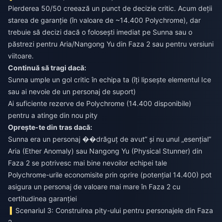
Pierderea 50/50 creează un punct de decizie critic. Acum deții
starea de garanție (în valoare de ~14.400 Polychrome), dar
trebuie să decizi dacă o folosești imediat pe Sunna sau o
păstrezi pentru Aria/Nangong Yu din Faza 2 sau pentru versiuni
viitoare.
Continuă să tragi dacă:
Sunna umple un gol critic în echipa ta (îți lipsește elementul Ice
sau ai nevoie de un personaj de suport)
Ai suficiente rezerve de Polychrome (14.400 disponibile)
pentru a atinge din nou pity
Oprește-te din tras dacă:
Sunna era un personaj ��drăguț de avut” și nu unul „esențial”
Aria (Ether Anomaly) sau Nangong Yu (Physical Stunner) din
Faza 2 se potrivesc mai bine nevoilor echipei tale
Polychrome-urile economisite prin oprire (potențial 14.400) pot
asigura un personaj de valoare mai mare în Faza 2 cu
certitudinea garanției
Scenariul 3: Construirea pity-ului pentru personajele din Faza