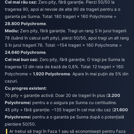
Cel mai rău caz:
Zero pity, fără garanție. Pierzi 50/50 la
tragerea 90, apoi ai nevoie de alte 90 de trageri pentru a o
garanta pe Sunna. Total: 180 trageri × 160 Polychrome =
28.800 Polychrome
.
Mediu:
Zero pity, fără garanție. Tragi un rang S în jurul tragerii
78 (luând în calcul soft pity), pierzi 50/50, apoi tragi un alt rang
S în jurul tragerii 76. Total: ~154 trageri × 160 Polychrome =
24.640 Polychrome
.
Cel mai bun caz:
Zero pity, fără garanție. O tragi pe Sunna la
tragerea 12 din rata de bază de 0,6%. Total: 12 trageri × 160
Polychrome =
1.920 Polychrome
. Apare în mai puțin de 5% din
cazuri.
Cu progres existent:
70 pity + garanție activă: Doar 20 de trageri în plus (
3.200
Polychrome
) pentru a o asigura pe Sunna cu certitudine.
45 pity + fără garanție: ~135 trageri în cel mai rău caz (
21.600
Polychrome
) pentru a o garanta pe Sunna după o potențială
pierdere 50/50.
Ar trebui să tragi în Faza 1 sau să economisești pentru Faza