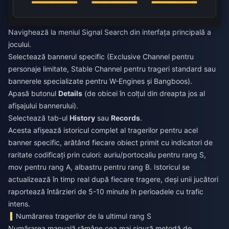
Navighează la meniul Signal Search din interfața principală a
jocului.
Selectează bannerul specific (Exclusive Channel pentru
personaje limitate, Stable Channel pentru trageri standard sau
bannerele specializate pentru W-Engines și Bangboos).
Apasă butonul
Details
(de obicei în colțul din dreapta jos al
afișajului bannerului).
Selectează tab-ul
History
sau
Records
.
Acesta afișează istoricul complet al tragerilor pentru acel
banner specific, arătând fiecare obiect primit cu indicatori de
raritate codificați prin culori: auriu/portocaliu pentru rang S,
mov pentru rang A, albastru pentru rang B. Istoricul se
actualizează în timp real după fiecare tragere, deși unii jucători
raportează întârzieri de 5-10 minute în perioadele cu trafic
intens.
Numărarea tragerilor de la ultimul rang S
Numărarea manuală rămâne cea mai sigură metodă de