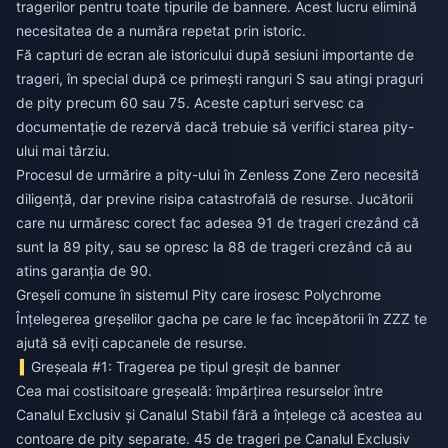
tragerilor pentru toate tipurile de bannere. Acest lucru elimină
necesitatea de a număra repetat prin istoric.
Fă capturi de ecran ale istoricului după sesiuni importante de
trageri, în special după ce primești ranguri S sau atingi praguri
de pity precum 60 sau 75. Aceste capturi servesc ca
documentație de rezervă dacă trebuie să verifici starea pity-
ului mai târziu.
Procesul de urmărire a pity-ului în Zenless Zone Zero necesită
diligență, dar previne risipa catastrofală de resurse. Jucătorii
care nu urmăresc corect fac adesea 91 de trageri crezând că
sunt la 89 pity, sau se opresc la 88 de trageri crezând că au
atins garanția de 90.
Greșeli comune în sistemul Pity care irosesc Polychrome
Înțelegerea greșelilor gacha pe care le fac începătorii în ZZZ te
ajută să eviți capcanele de resurse.
Greșeala #1: Tragerea pe tipul greșit de banner
Cea mai costisitoare greșeală: împărțirea resurselor între
Canalul Exclusiv și Canalul Stabil fără a înțelege că acestea au
contoare de pity separate. 45 de trageri pe Canalul Exclusiv