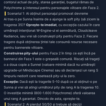
contorul actual de pity, starea garanției, bugetul rămas de
Polychrome și interesul pentru personajele viitoare din Faza 2.
Scenariul 1: Ai obținut personajul promovat devreme
Ai tras-o pe Sunna înainte de a ajunge la soft pity (să zicem la
tragerea 35)?
Oprește-te imediat
, cu excepția cazului în care
urmărești intenționat W-Engine-ul ei semnătură, Cloudcleave
Radiance, sau vrei să construiești pity pentru Faza 2. Fiecare
tragere după obținerea țintei tale consumă resurse necesare
pentru bannerele viitoare.
Construirea pity-ului
pentru Faza 2 în timp ce ești încă pe
bannerul din Faza 1 este o greșeală comună. Riscați să trageți
o a doua copie a Sunnei (valoare minimă dacă nu urmărești
upgrade-uri Mindscape Cinema) sau să declanșezi un rang S
timpuriu nedorit care resetează pity-ul la zero.
Excepție:
Dacă ești la tragerile 5-10 după ce ai obținut-o pe
Sunna și vrei să atingi următorul pity de rang A la tragerea 10.
O investiție minimă (800-1.600 Polychrome) oferă valoarea
unui rang A garantat. Dincolo de asta, oprește-te.
Scenariul 2: Ai pierdut 50/50 și trebuie să decizi