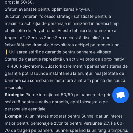
prost la 50/50.
Sfaturi avansate pentru optimizarea Pity-ului
Jucătorii veterani folosesc strategii sofisticate pentru a
maximiza achiziția de personaje minimizând în același timp
cheltuielile de Polychrome. Aceste tehnici de optimizare a
tragerilor în Zenless Zone Zero necesită disciplină, dar
îmbunătățesc dramatic dezvoltarea echipei pe termen lung.
Utilizarea stării de garanție pentru bannerele viitoare
Starea de garanție reprezintă un activ valoros de aproximativ
14.400 Polychrome. Jucătorii care mențin permanent starea de
garanție pot răspunde instantaneu la anunțuri neașteptate de
bannere sau schimbări în meta fără a intra în panică din cauza
resurselor.
Strategia:
Pierde intenționat 50/50 pe bannere de prioritate
scăzută pentru a activa garanția, apoi folosește-o pe
personajele esențiale.
Exemplu:
Ai un interes moderat pentru Sunna, dar un interes
major pentru personajele zvonite pentru Versiunea 2.7. Fă 60-
70 de trageri pe bannerul Sunnei sperând la un rang S timpuriu.