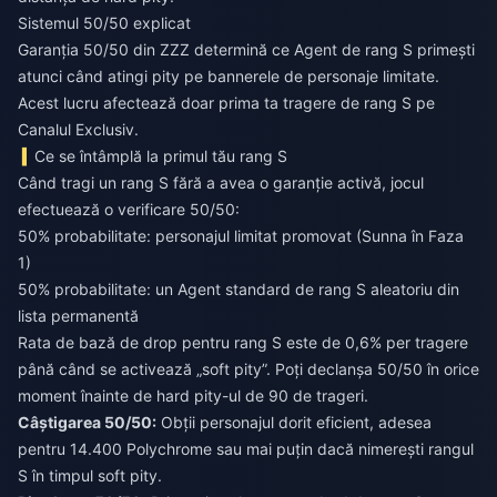
Sistemul 50/50 explicat
Garanția 50/50 din ZZZ determină ce Agent de rang S primești
atunci când atingi pity pe bannerele de personaje limitate.
Acest lucru afectează doar prima ta tragere de rang S pe
Canalul Exclusiv.
Ce se întâmplă la primul tău rang S
Când tragi un rang S fără a avea o garanție activă, jocul
efectuează o verificare 50/50:
50% probabilitate: personajul limitat promovat (Sunna în Faza
1)
50% probabilitate: un Agent standard de rang S aleatoriu din
lista permanentă
Rata de bază de drop pentru rang S este de 0,6% per tragere
până când se activează „soft pity”. Poți declanșa 50/50 în orice
moment înainte de hard pity-ul de 90 de trageri.
Câștigarea 50/50:
Obții personajul dorit eficient, adesea
pentru 14.400 Polychrome sau mai puțin dacă nimerești rangul
S în timpul soft pity.