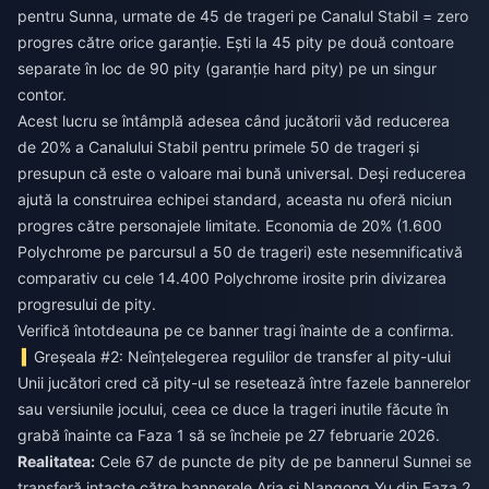
pentru Sunna, urmate de 45 de trageri pe Canalul Stabil = zero
progres către orice garanție. Ești la 45 pity pe două contoare
separate în loc de 90 pity (garanție hard pity) pe un singur
contor.
Acest lucru se întâmplă adesea când jucătorii văd reducerea
de 20% a Canalului Stabil pentru primele 50 de trageri și
presupun că este o valoare mai bună universal. Deși reducerea
ajută la construirea echipei standard, aceasta nu oferă niciun
progres către personajele limitate. Economia de 20% (1.600
Polychrome pe parcursul a 50 de trageri) este nesemnificativă
comparativ cu cele 14.400 Polychrome irosite prin divizarea
progresului de pity.
Verifică întotdeauna pe ce banner tragi înainte de a confirma.
Greșeala #2: Neînțelegerea regulilor de transfer al pity-ului
Unii jucători cred că pity-ul se resetează între fazele bannerelor
sau versiunile jocului, ceea ce duce la trageri inutile făcute în
grabă înainte ca Faza 1 să se încheie pe 27 februarie 2026.
Realitatea:
Cele 67 de puncte de pity de pe bannerul Sunnei se
transferă intacte către bannerele Aria și Nangong Yu din Faza 2