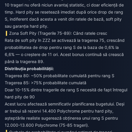
10 trageri nu oferă niciun avantaj statistic, ci doar eficiență de
timp. Hard pity se resetează imediat după orice drop de rang
S, indiferent dacă acesta a venit din ratele de bază, soft pity
sau garanția hard pity.
Zona Soft Pity (Tragerile 75-89): Când ratele cresc
Rata de soft pity în ZZZ se activează la tragerea 75, crescând
probabilitatea de drop pentru rang S de la baza de 0,6% la
6,6% — o creștere de 11 ori. Acest bonus continuă să crească
până la tragerea 89.
Distribuția probabilității:
Tragerea 80: ~50% probabilitate cumulată pentru rang S
Tragerea 85: >75% probabilitate cumulată
Doar 10-15% dintre tragerile de rang S necesită de fapt întregul
hard pity de 90
Acest lucru afectează semnificativ planificarea bugetului. Deși
ar trebui să rezervi 14.400 Polychrome pentru hard pity,
așteptările realiste sugerează obținerea unui rang S pentru
12.000-13.600 Polychrome (75-85 trageri).