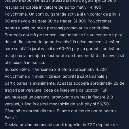
Jucătorii experimentați tratează starea de garanție ca pe o
resursă bancabilă în valoare de aproximativ 14.400
Polychrome. Un cont cu garanție activă și un contor de pity la
60 are nevoie de doar 30 de trageri (4.800 Polychrome)
pentru a asigura orice personaj promovat cu certitudine.
Strategia optimă pe termen lung: menține fie un contor de pity
ridicat, fie starea de garanție activă în orice moment. Jucătorii
care se află în jurul valorii de 60-70 pity cu garanția activă pot
reacționa la anunțuri neașteptate de bannere fără a fi nevoiți să
cheltuiască în panică.
Sursele F2P din Versiunea 2.6 oferă aproximativ 4.200
Polychrome din misiuni zilnice, activități săptămânale și
participarea la evenimente. Aceasta acoperă aproximativ 26 de
trageri per versiune, ceea ce înseamnă că jucătorii F2P
acumulează un personaj promovat garantat la fiecare 2-3
versiuni, luând în calcul mecanicile de soft pity și 50/50.
Când să te oprești din tras: Puncte optime de oprire pentru
Faza 1
Decizia privind momentul opririi tragerilor în ZZZ depinde de