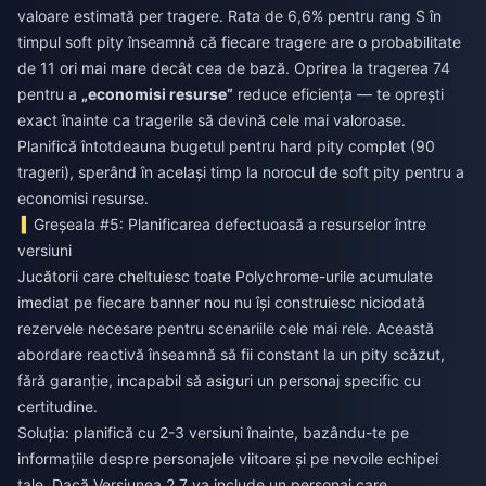
valoare estimată per tragere. Rata de 6,6% pentru rang S în
timpul soft pity înseamnă că fiecare tragere are o probabilitate
de 11 ori mai mare decât cea de bază. Oprirea la tragerea 74
pentru a
„economisi resurse”
reduce eficiența — te oprești
exact înainte ca tragerile să devină cele mai valoroase.
Planifică întotdeauna bugetul pentru hard pity complet (90
trageri), sperând în același timp la norocul de soft pity pentru a
economisi resurse.
Greșeala #5: Planificarea defectuoasă a resurselor între
versiuni
Jucătorii care cheltuiesc toate Polychrome-urile acumulate
imediat pe fiecare banner nou nu își construiesc niciodată
rezervele necesare pentru scenariile cele mai rele. Această
abordare reactivă înseamnă să fii constant la un pity scăzut,
fără garanție, incapabil să asiguri un personaj specific cu
certitudine.
Soluția: planifică cu 2-3 versiuni înainte, bazându-te pe
informațiile despre personajele viitoare și pe nevoile echipei
tale. Dacă Versiunea 2.7 va include un personaj care