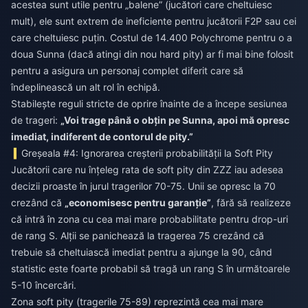
acestea sunt utile pentru „balene” (jucători care cheltuiesc
mult), ele sunt extrem de ineficiente pentru jucătorii F2P sau cei
care cheltuiesc puțin. Costul de 14.400 Polychrome pentru o a
doua Sunna (dacă atingi din nou hard pity) ar fi mai bine folosit
pentru a asigura un personaj complet diferit care să
îndeplinească un alt rol în echipă.
Stabilește reguli stricte de oprire înainte de a începe sesiunea
de trageri:
„Voi trage până o obțin pe Sunna, apoi mă opresc
imediat, indiferent de contorul de pity.”
Greșeala #4: Ignorarea creșterii probabilității la Soft Pity
Jucătorii care nu înțeleg rata de soft pity din ZZZ iau adesea
decizii proaste în jurul tragerilor 70-75. Unii se opresc la 70
crezând că
„economisesc pentru garanție”
, fără să realizeze
că intră în zona cu cea mai mare probabilitate pentru drop-uri
de rang S. Alții se panichează la tragerea 75 crezând că
trebuie să cheltuiască imediat pentru a ajunge la 90, când
statistic este foarte probabil să tragă un rang S în următoarele
5-10 încercări.
Zona soft pity (tragerile 75-89) reprezintă cea mai mare