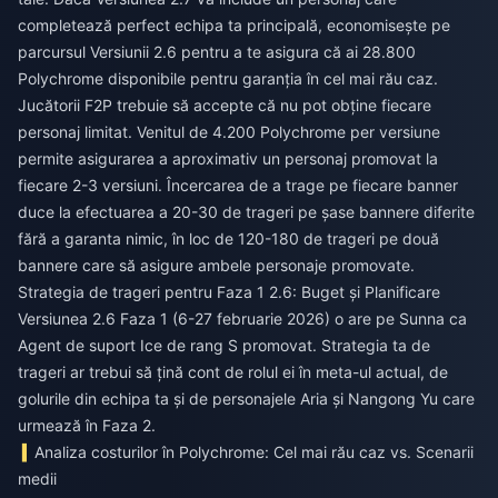
completează perfect echipa ta principală, economisește pe
parcursul Versiunii 2.6 pentru a te asigura că ai 28.800
Polychrome disponibile pentru garanția în cel mai rău caz.
Jucătorii F2P trebuie să accepte că nu pot obține fiecare
personaj limitat. Venitul de 4.200 Polychrome per versiune
permite asigurarea a aproximativ un personaj promovat la
fiecare 2-3 versiuni. Încercarea de a trage pe fiecare banner
duce la efectuarea a 20-30 de trageri pe șase bannere diferite
fără a garanta nimic, în loc de 120-180 de trageri pe două
bannere care să asigure ambele personaje promovate.
Strategia de trageri pentru Faza 1 2.6: Buget și Planificare
Versiunea 2.6 Faza 1 (6-27 februarie 2026) o are pe Sunna ca
Agent de suport Ice de rang S promovat. Strategia ta de
trageri ar trebui să țină cont de rolul ei în meta-ul actual, de
golurile din echipa ta și de personajele Aria și Nangong Yu care
urmează în Faza 2.
Analiza costurilor în Polychrome: Cel mai rău caz vs. Scenarii
medii