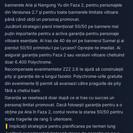
bannerele Aria și Nangong Yu din Faza 2, pentru personajele
din Versiunea 2.7 și pentru toate bannerele limitate viitoare
până când obții un personaj promovat.
Jucătorii strategici pierd intenționat 50/50 pe bannere mai
puțin importante pentru a activa garanția pentru personaje
viitoare esențiale. Ai tras de 40 de ori pe bannerul Sunnei și ai
pierdut 50/50 primindu-l pe Lycaon? Oprește-te imediat. Ai
asigurat garanția pentru Faza 2 sau versiuni viitoare cheltuind
doar 6.400 Polychrome.
Recompensele evenimentelor ZZZ 2.6
te ajută să construiești
pity și garanție de-a lungul fazelor. Polychrome-urile gratuite
din evenimente îți permit să avansezi către pragurile de pity
fără a cheltui bani.
Garanția se resetează doar după ce ai tras cu succes un
personaj limitat promovat. Dacă folosești garanția pentru a o
obține pe Aria în Faza 2, contul revine la starea 50/50 pentru
toate tragerile de rang S ulterioare.
Implicații strategice pentru planificarea pe termen lung