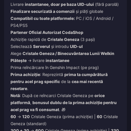
Livrare
instantanee, doar pe baza UID-ului
(fără parolă)
Finalizare securizată a comenzii
și plăți globale
Compatibil cu toate platformele:
PC / iOS / Android /
PS4/PS5
Partener Oficial Autorizat CodaShop
Achiziție rapidă de
Cristale Geneza
(3 pași)
Selectează
Serverul
și introdu
UID-ul
Alege
Cristale Geneza / Binecuvântarea Lunii Welkin
Plătește
→ livrare
instantanee
Prima reîncărcare în Genshin Impact (pe prag)
Prima achiziție
: Reprezintă
prima ta cumpărătură
pentru acel prag specific
de la
cea mai recentă
resetare
.
Notă
: După ce reîncarci Cristale Geneza pe
orice
platformă
,
bonusul dublu de la prima achiziție pentru
acel prag va fi consumat
. 🎁
60
→
120
Cristale Geneza (prima achiziție) |
60
Cristale
Geneza (standard)
300 + 30
→
600
Cristale Geneza (prima achiziție) |
330