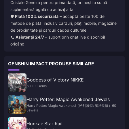
Cristale Geneza pentru prima dată, primești o sumă
suplimentară egală cu achiziția ta
🛡️
Plată 100% securizată
– acceptă peste 100 de
metode de plată, inclusiv carduri, plăți mobile, magazine
de proximitate și carduri cadou culturale
📞
Asistență 24/7
– suport prin chat live disponibil
oricând
GENSHIN IMPACT PRODUSE SIMILARE
Goddess of Victory NIKKE
60 + 1 Gems
Harry Potter: Magic Awakened Jewels
Harry Potter: Magic Awakened（哈利波特: 魔法觉醒）60
Jewels
Honkai: Star Rail