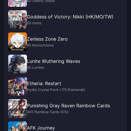
60 Oneiric Shard
Goddess of Victory: Nikki (HK/MO/TW)
60 Gems
Zenless Zone Zero
60 Monochrome
Lunite Wuthering Waves
60 Lunites
Etheria: Restart
Hydra Crystal Pack I (75 Diamonds)
Punishing Gray Raven Rainbow Cards
600 Rainbow Cards (iOS)
AFK Journey