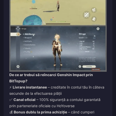
De ce ar trebui să reîncarci Genshin Impact prin
BitTopup?
⚡
Livrare instantanee
– creditate în contul tău în câteva
secunde de la efectuarea plății
✅
Canal oficial
– 100% siguranță a contului garantată
prin parteneriate oficiale cu HoYoverse
💰
Bonus dublu la prima achiziție
– când cumperi