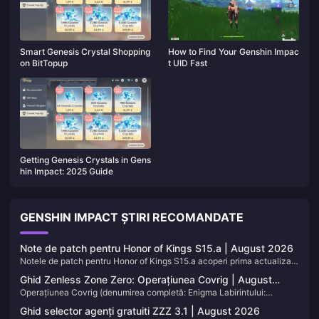
Smart Genesis Crystal Shopping
How to Find Your Genshin Impac
on BitTopup
t UID Fast
Getting Genesis Crystals in Gens
hin Impact: 2025 Guide
GENSHIN IMPACT ȘTIRI RECOMANDATE
Note de patch pentru Honor of Kings S15.a | August 2026
Notele de patch pentru Honor of Kings S15.a acoperi prima actualizare
de echilibrare de la mijlocul sezonului 15, activă începând cu 30 iulie
Ghid Zenless Zone Zero: Operațiunea Covrig | August
2026. Adaugă această pagină la marcaje. Vom actualiza tabelele
Operațiunea Covrig (denumirea completă: Enigma Labirintului:
2026
odată ce apare următorul permis de erou.
Operațiunea Covrig) este modul de extracție permanent din Zenless
Ghid selector agenți gratuiti ZZZ 3.1 | August 2026
Zone Zero din Versiunea 3.1. Te scufunzi într-o Cavitate coruptă, te