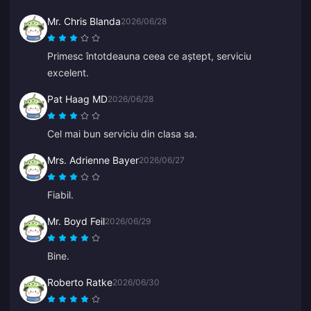
Mr. Chris Blanda
2026/06/28
Primesc întotdeauna ceea ce aștept, serviciu
excelent.
Pat Haag MD
2026/06/28
Cel mai bun serviciu din clasa sa.
Mrs. Adrienne Bayer
2026/06/27
Fiabil.
Mr. Boyd Feil
2026/06/29
Bine.
Roberto Ratke
2026/06/30