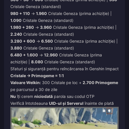
Cristale Geneza (standard)
980 + 110
→
1.960
Cristale Geneza (prima achiziție) |
1.090
Cristale Geneza (standard)
1.980 + 260
→
3.960
Cristale Geneza (prima achiziție) |
2.240
Cristale Geneza (standard)
3.280 + 600
→
6.560
Cristale Geneza (prima achiziție) |
3.880
Cristale Geneza (standard)
6.480 + 1.600
→
12.960
Cristale Geneza (prima
achiziție) |
8.080
Cristale Geneza (standard)
Sfaturi și siguranță pentru reîncărcarea în Genshin Impact
Cristale → Primogeme = 1:1
Valoare Welkin:
300 Cristale pe loc +
2.700 Primogeme
pe parcursul a 30 de zile
Nu
îți cerem
niciodată
parola sau codul OTP
Verifică întotdeauna
UID-ul și Serverul
înainte de plată