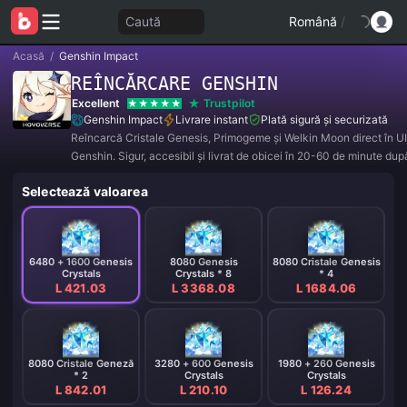
Caută
Română
/
Acasă
/
Genshin Impact
REÎNCĂRCARE GENSHIN
Excellent
Trustpilot
Genshin Impact
Livrare instant
Plată sigură și securizată
Reîncarcă Cristale Genesis, Primogeme și Welkin Moon direct în U
Genshin. Sigur, accesibil și livrat de obicei în 20-60 de minute dup
Selectează valoarea
6480 + 1600 Genesis
8080 Genesis
8080 Cristale Genesis
Crystals
Crystals * 8
* 4
L 421.03
L 3368.08
L 1684.06
8080 Cristale Geneză
3280 + 600 Genesis
1980 + 260 Genesis
* 2
Crystals
Crystals
L 842.01
L 210.10
L 126.24