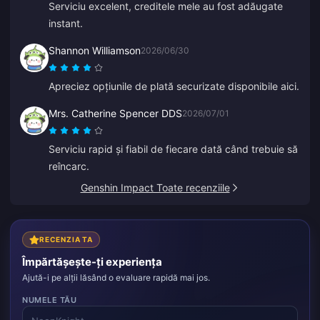
Serviciu excelent, creditele mele au fost adăugate
instant.
Shannon Williamson
2026/06/30
Apreciez opțiunile de plată securizate disponibile aici.
Mrs. Catherine Spencer DDS
2026/07/01
Serviciu rapid și fiabil de fiecare dată când trebuie să
reîncarc.
Genshin Impact Toate recenziile
RECENZIA TA
Împărtășește-ți experiența
Ajută-i pe alții lăsând o evaluare rapidă mai jos.
NUMELE TĂU